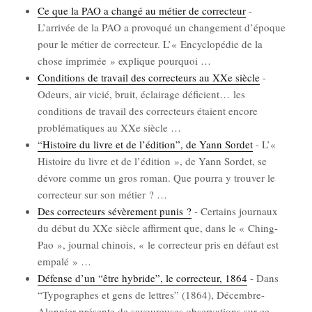
Ce que la PAO a chan­gé au métier de cor­rec­teur
-
L’arrivée de la PAO a pro­vo­qué un chan­ge­ment d’époque
pour le métier de cor­rec­teur. L’« Ency­clo­pé­die de la
chose impri­mée » explique pour­quoi
…
Condi­tions de tra­vail des cor­rec­teurs au XXe siècle
-
Odeurs, air vicié, bruit, éclai­rage défi­cient… les
condi­tions de tra­vail des cor­rec­teurs étaient encore
pro­blé­ma­tiques au XXe siècle
…
“His­toire du livre et de l’édition”, de Yann Sor­det
-
L’«
His­toire du livre et de l’é­di­tion », de Yann Sor­det, se
dévore comme un gros roman. Que pour­ra y trou­ver le
cor­rec­teur sur son métier ?
…
Des cor­rec­teurs sévè­re­ment punis ?
-
Cer­tains jour­naux
du début du XXe siècle affirment que, dans le « Ching-
Pao », jour­nal chi­nois, « le cor­rec­teur pris en défaut est
empa­lé »
…
Défense d’un “être hybride”, le cor­rec­teur, 1864
-
Dans
“Typo­graphes et gens de lettres” (1864), Décembre-
Alon­nier pré­sente de savou­reuses obser­va­tions sur ce