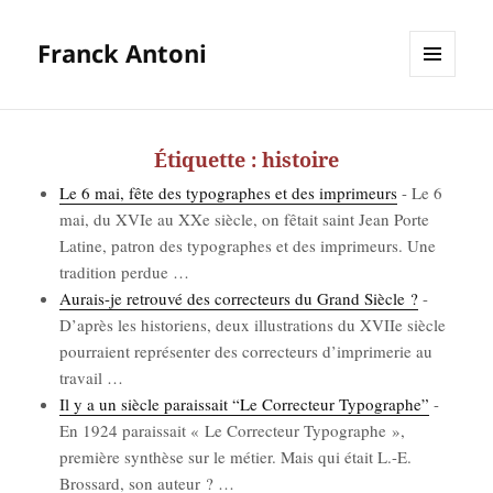
Franck Antoni
MENU
ET
WIDGETS
Étiquette :
histoire
Le 6 mai, fête des typo­graphes et des impri­meurs
-
Le 6
mai, du XVIe au XXe siècle, on fêtait saint Jean Porte
Latine, patron des typo­graphes et des impri­meurs. Une
tra­di­tion per­due
…
Aurais-je retrou­vé des cor­rec­teurs du Grand Siècle ?
-
D’a­près les his­to­riens, deux illus­tra­tions du XVIIe siècle
pour­raient repré­sen­ter des cor­rec­teurs d’im­pri­me­rie au
tra­vail
…
Il y a un siècle parais­sait “Le Cor­rec­teur Typo­graphe”
-
En 1924 parais­sait « Le Cor­rec­teur Typo­graphe »,
pre­mière syn­thèse sur le métier. Mais qui était L.-E.
Bros­sard, son auteur ?
…