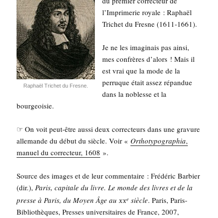
du pre­mier cor­rec­teur de
l’Imprimerie royale : Raphaël
Tri­chet du Fresne (1611-1661).
Je ne les ima­gi­nais pas ain­si,
mes confrères d’alors ! Mais il
est vrai que la mode de la
per­ruque était assez répan­due
Raphaël Tri­chet du Fresne.
dans la noblesse et la
bourgeoisie.
☞ On voit peut-être aus­si deux cor­rec­teurs dans une gra­vure
alle­mande du début du siècle. Voir «
Ortho­ty­po­gra­phia
,
manuel du cor­rec­teur, 1608
».
Source des images et de leur com­men­taire : Fré­dé­ric Bar­bier
(dir.),
Paris, capi­tale du livre. Le monde des livres et de la
xx
presse à Paris, du Moyen Âge au
siècle
. Paris, Paris-
e
Biblio­thèques, Presses uni­ver­si­taires de France, 2007,