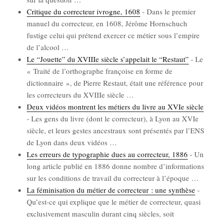
Cri­tique du cor­rec­teur ivrogne, 1608
-
Dans le pre­mier
manuel du cor­rec­teur, en 1608, Jérôme Horn­schuch
fus­tige celui qui pré­tend exer­cer ce métier sous l’empire
de l’al­cool
…
Le “Jouette” du XVIIIe siècle s’appelait le “Res­taut”
-
Le
« Trai­té de l’or­tho­graphe fran­çoise en forme de
dic­tion­naire », de Pierre Res­taut, était une réfé­rence pour
les cor­rec­teurs du XVIIIe siècle
…
Deux vidéos montrent les métiers du livre au XVIe siècle
-
Les gens du livre (dont le cor­rec­teur), à Lyon au XVIe
siècle, et leurs gestes ances­traux sont pré­sen­tés par l’ENS
de Lyon dans deux vidéos
…
Les erreurs de typo­gra­phie dues au cor­rec­teur, 1886
-
Un
long article publié en 1886 donne nombre d’in­for­ma­tions
sur les condi­tions de tra­vail du cor­rec­teur à l’é­poque
…
La fémi­ni­sa­tion du métier de cor­rec­teur : une syn­thèse
-
Qu’est-ce qui explique que le métier de cor­rec­teur, qua­si
exclu­si­ve­ment mas­cu­lin durant cinq siècles, soit