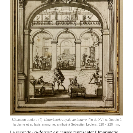
Sébas­tien Leclerc (?),
L’Imprimerie royale au Louvre
. Fin du XVII s. Des­sin à
la plume et au lavis ano­nyme, attri­bué à Sébas­tien Leclerc. 320 × 220 mm.
La seconde (
ci-des­sus
) est cen­sée repré­sen­ter l’
Impri­me­rie