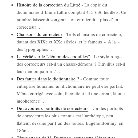
His­toire de la cor­rec­tion du Lit­tré
-
La copie du
dic­tion­naire d’É­mile Lit­tré comp­tait 415 636 feuillets. Ce
nombre lais­se­rait son­geur – ou effraie­rait – plus d’un
cor­rec­teur
…
Chan­sons du cor­rec­teur
-
Trois chan­sons de cor­rec­teur,
datant des XIXe et XXe siècles, et le fameux « À la »
des typo­graphes
…
La véri­té sur le “démon des coquilles”
-
Le sty­lo rouge
des cor­rec­teurs est-il un chasse-démons ? Titi­vil­lus est-il
leur démon patron ?
…
Des fautes dans le dic­tion­naire ?
-
Comme toute
entre­prise humaine, un dic­tion­naire ne peut être par­fait.
Même cor­ri­gé avec soin, il contient ici une erreur, là une
inco­hé­rence
…
De savou­reux por­traits de cor­rec­teurs
-
Un des por­traits
de cor­rec­teurs les plus connus est l’ar­ché­type, peu
flat­teur, des­si­né par l’un des nôtres, Eugène Bout­my, en
1866
…
Témoi­gnage de M. Dutri­pon, cor­rec­teur d’épreuves,