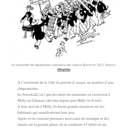
Un ensemble de bigo­phones cari­ca­tu­ré par Léonce Bur­ret en 1913. Source :
Wiki­pé­dia
.
À l’ex­tré­mi­té de la ville ils prirent d’as­saut, au nombre d’une
cin­quan­taine,
11
les breacks
[
sic
] qui devaient les emme­ner en excur­sion à
Mil­ly en Gâti­nais (deve­nu depuis peu Mil­ly-la-Forêt).
À leur arri­vée à Mil­ly, ils firent grande sen­sa­tion sur les
habi­tants qui mani­fes­tèrent leur joie.
Après avoir exé­cu­té plu­sieurs mor­ceaux de musique et des
chants sur la grande place, ils se ren­dirent à l’hô­tel où un