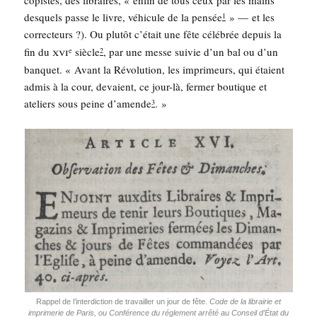
copistes, des libraires, « enfin de tous ceux par les mains
des­quels passe le livre, véhi­cule de la pen­sée
» — et les
1
cor­rec­teurs ?). Ou plu­tôt c’était une fête célé­brée depuis la
xvi
fin du
siècle
, par une messe sui­vie d’un bal ou d’un
e
2
ban­quet. « Avant la Révo­lu­tion, les impri­meurs, qui étaient
admis à la cour, devaient, ce jour-là, fer­mer bou­tique et
ate­liers sous peine d’a­mende
. »
3
Rap­pel de l’in­ter­dic­tion de tra­vailler un jour de fête.
Code de la librai­rie et
impri­me­rie de Paris, ou Confé­rence du régle­ment arrê­té au Conseil d’É­tat du