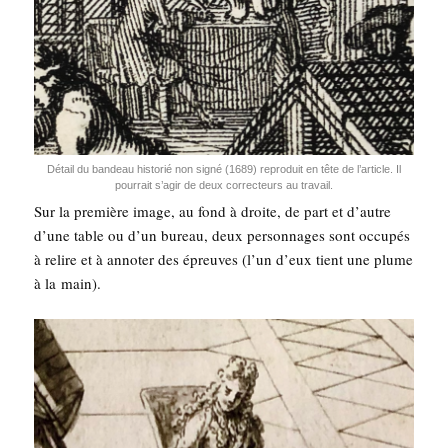
Détail du ban­deau his­to­rié non signé (1689) repro­duit en tête de l’ar­ticle. Il
pour­rait s’a­gir de deux cor­rec­teurs au travail.
Sur la pre­mière image, au fond à droite, de part et d’autre
d’une table ou d’un bureau, deux per­son­nages sont occu­pés
à relire et à anno­ter des épreuves (l’un d’eux tient une plume
à la main).