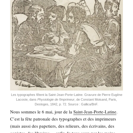
Les typo­graphes fêtent la Saint-Jean-Porte-Latine. Gra­vure de Pierre Eugène
Lacoste, dans
Phy­sio­lo­gie de l’im­pri­meur
, de Constant Moi­sand, Paris,
Des­loges, 1842, p. 72. Source : Gallica/BnF.
Nous sommes le 6 mai, jour de la
Saint-Jean-Porte-Latine
.
C’est la fête patro­nale des typo­graphes et des impri­meurs
(mais aus­si des pape­tiers, des relieurs, des écri­vains, des