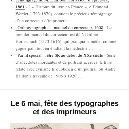
1861
-
L’« His­toire du livre en France », d’Ed­mond
Wer­det (1793-1870), contient le pré­cieux témoi­gnage
d’un cor­rec­teur d’im­pri­me­rie
…
“Ortho­ty­po­gra­phia”, manuel du cor­rec­teur, 1608
-
Le
pre­mier manuel du cor­rec­teur est dû à Jérôme
Horn­schuch (1573-1616), qui pra­ti­qua le métier comme
gagne-pain tout en étu­diant la méde­cine
…
“Par fil spé­cial” : être SR au début du XXe siècle
-
Série
d’a­nec­dotes mor­dantes et de por­traits acerbes, le livre
relate avec cynisme le quo­ti­dien d’un jour­nal, où André
Baillon a tra­vaillé de 1906 à 1920
…
Le 6 mai, fête des typographes
et des imprimeurs