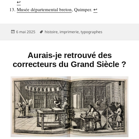
↩︎
Musée dépar­te­men­tal bre­ton
, Quim­per.
↩︎
Publié
Mots-
6 mai 2025
histoire
,
imprimerie
,
typographes
le
clés
Aurais-je retrouvé des
correcteurs du Grand Siècle ?