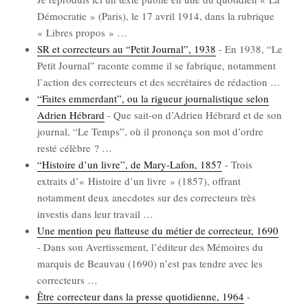
Démo­cra­tie » (Paris), le 17 avril 1914, dans la rubrique
« Libres pro­pos »
…
SR et cor­rec­teurs au “Petit Jour­nal”, 1938
-
En 1938, “Le
Petit Jour­nal” raconte comme il se fabrique, notam­ment
l’ac­tion des cor­rec­teurs et des secré­taires de rédac­tion
…
“Faites emmer­dant”, ou la rigueur jour­na­lis­tique selon
Adrien Hébrard
-
Que sait-on d’A­drien Hébrard et de son
jour­nal, “Le Temps”, où il pro­non­ça son mot d’ordre
res­té célèbre ?
…
“His­toire d’un livre”, de Mary-Lafon, 1857
-
Trois
extraits d’« His­toire d’un livre » (1857), offrant
notam­ment deux anec­dotes sur des cor­rec­teurs très
inves­tis dans leur tra­vail
…
Une men­tion peu flat­teuse du métier de cor­rec­teur, 1690
-
Dans son Aver­tis­se­ment, l’é­di­teur des Mémoires du
mar­quis de Beau­vau (1690) n’est pas tendre avec les
cor­rec­teurs
…
Être cor­rec­teur dans la presse quo­ti­dienne, 1964
-