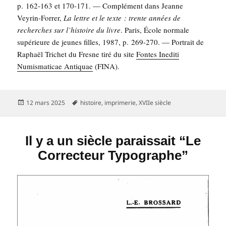
p. 162-163 et 170-171. — Com­plé­ment dans Jeanne
Vey­rin-For­rer,
La lettre et le texte : trente années de
recherches sur l’his­toire du livre
. Paris, École nor­male
supé­rieure de jeunes filles, 1987, p. 269-270. — Por­trait de
Raphaël Tri­chet du Fresne tiré du site
Fontes Inedi­ti
Numis­ma­ti­cae Anti­quae
(FINA).
Publié
Mots-
12 mars 2025
histoire
,
imprimerie
,
XVIIe siècle
le
clés
Il y a un siècle paraissait “Le
Correcteur Typographe”