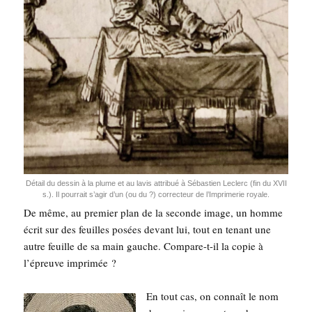
Détail du des­sin à la plume et au lavis attri­bué à Sébas­tien Leclerc (fin du XVII
s.). Il pour­rait s’a­gir d’un (ou du ?) cor­rec­teur de l’Im­pri­me­rie royale.
De même, au pre­mier plan de la seconde image, un homme
écrit sur des feuilles posées devant lui, tout en tenant une
autre feuille de sa main gauche. Com­pare-t-il la copie à
l’épreuve imprimée ?
En tout cas, on connaît le nom