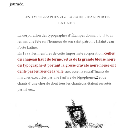
journée.
LES TYPOGRAPHES et « LA SAINT-JEAN PORTE-
LATINE »
La cor­po­ra­tion des typo­graphes d’É­tampes don­nait […] tous
les ans une fête en l’hon­neur de son saint patron : [s]aint Jean
Porte Latine.
coif­fés
En 1899, les membres de cette impor­tante cor­po­ra­tion,
du cha­peau haut de forme, vêtus de la grande blouse noire
du typo­graphe et por­tant la grosse cra­vate noire nouée ont
défi­lé par les rues de la ville
, aux accents entra[î]nants de
10
marches exé­cu­tées par une fan­fare de bigo­phones
et de
chants d’une cho­rale dont tous les chan­teurs étaient recru­tés
par­mi eux.