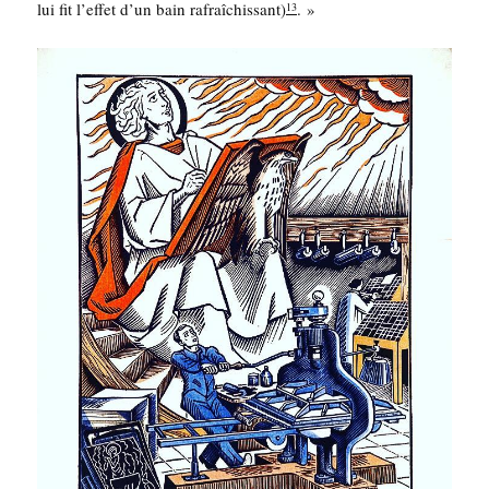
lui fit l’ef­fet d’un bain rafraî­chis­sant)
. »
13