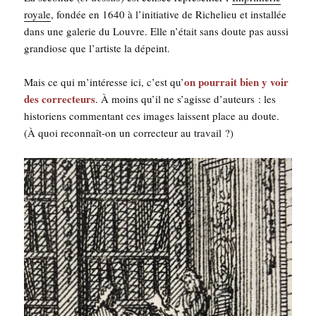
royale
, fon­dée en 1640 à l’initiative de Riche­lieu et ins­tal­lée
dans une gale­rie du Louvre. Elle n’était sans doute pas aus­si
gran­diose que l’artiste la dépeint.
on pour­rait bien y voir
Mais ce qui m’intéresse ici, c’est qu’
des cor­rec­teurs
. À moins qu’il ne s’agisse d’auteurs : les
his­to­riens com­men­tant ces images laissent place au doute.
(À quoi recon­naît-on un cor­rec­teur au travail ?)