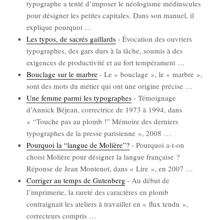
typo­graphe a ten­té d’im­po­ser le néo­lo­gisme médius­cules
pour dési­gner les petites capi­tales. Dans son manuel, il
explique pour­quoi
…
Les typos, de sacrés gaillards
-
Évo­ca­tion des ouvriers
typo­graphes, des gars durs à la tâche, sou­mis à des
exi­gences de pro­duc­ti­vi­té et au fort tem­pé­ra­ment
…
Bou­clage sur le marbre
-
Le « bou­clage », le « marbre »,
sont des mots du métier qui ont une ori­gine pré­cise
…
Une femme par­mi les typo­graphes
-
Témoi­gnage
d’Annick Béjean, cor­rec­trice de 1973 à 1994, dans
« “Touche pas au plomb !” Mémoire des der­niers
typo­graphes de la presse pari­sienne », 2008
…
Pour­quoi la “langue de Molière”?
-
Pour­quoi a-t-on
choi­si Molière pour dési­gner la langue fran­çaise ?
Réponse de Jean Mon­te­not, dans « Lire », en 2007
…
Cor­ri­ger au temps de Guten­berg
-
Au début de
l’im­pri­me­rie, la rare­té des carac­tères en plomb
contrai­gnait les ate­liers à tra­vailler en « flux ten­du »,
cor­rec­teurs com­pris
…