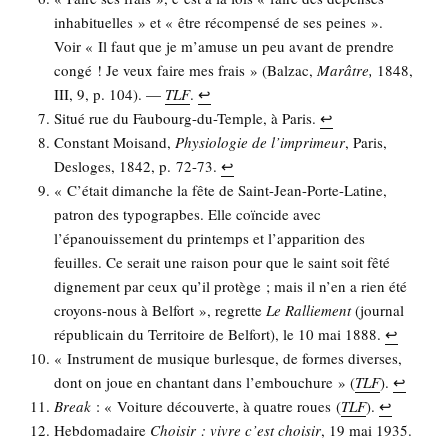
inha­bi­tuelles » et « être récom­pen­sé de ses peines ».
Voir « Il faut que je m’a­muse un peu avant de prendre
congé ! Je veux faire mes frais » (Bal­zac,
Marâtre,
1848,
III, 9, p. 104). —
TLF
.
↩︎
Situé rue du Fau­bourg-du-Temple, à Paris.
↩︎
Constant Moi­sand,
Phy­sio­lo­gie de l’imprimeur
, Paris,
Des­loges, 1842, p. 72-73.
↩︎
« C’é­tait dimanche la fête de Saint-Jean-Porte-Latine,
patron des typo­grapbes. Elle coïn­cide avec
l’é­pa­nouis­se­ment du prin­temps et l’ap­pa­ri­tion des
feuilles. Ce serait une rai­son pour que le saint soit fêté
digne­ment par ceux qu’il pro­tège ; mais il n’en a rien été
croyons-nous à Bel­fort », regrette
Le Ral­lie­ment
(jour­nal
répu­bli­cain du Ter­ri­toire de Bel­fort), le 10 mai 1888.
↩︎
« Ins­tru­ment de musique bur­lesque, de formes diverses,
dont on joue en chan­tant dans l’embouchure » (
TLF
).
↩︎
Break
: « Voi­ture décou­verte, à quatre roues (
TLF
).
↩︎
Heb­do­ma­daire
Choi­sir : vivre c’est choi­sir
, 19 mai 1935.