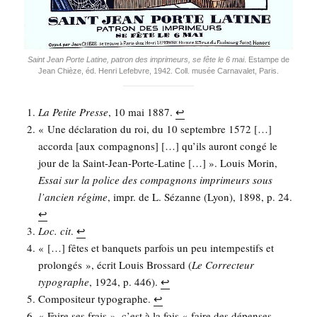
Saint Jean Porte Latine, patron des impri­meurs, se fête le 6 mai
. Estampe de
Jean Chièze, éd. Hen­ri Lefebvre, 1942. Coll. musée Car­na­va­let, Paris.
La Petite Presse
, 10 mai 1887.
↩︎
« Une décla­ra­tion du roi, du 10 sep­tembre 1572 […]
accor­da [aux com­pa­gnons] […] qu’ils auront congé le
jour de la Saint-Jean-Porte-Latine […] ». Louis Morin,
Essai sur la police des com­pa­gnons impri­meurs sous
l’an­cien régime
, impr. de L. Sézanne (Lyon), 1898, p. 24.
↩︎
Loc. cit
.
↩︎
« […] fêtes et ban­quets par­fois un peu intem­pes­tifs et
pro­lon­gés », écrit Louis Bros­sard (
Le Cor­rec­teur
typo­graphe
, 1924, p. 446).
↩︎
Com­po­si­teur typo­graphe.
↩︎
« Faire ses frais », c’est à la fois « faire des dépenses