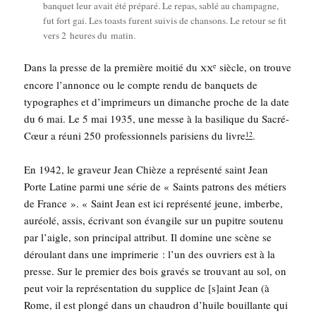
ban­quet leur avait été pré­pa­ré. Le repas, sablé au cham­pagne,
fut fort gai. Les toasts furent sui­vis de chan­sons. Le retour se fit
vers 2 heures du matin.
xx
Dans la presse de la pre­mière moi­tié du
siècle, on trouve
e
encore l’an­nonce ou le compte ren­du de ban­quets de
typo­graphes et d’im­pri­meurs un dimanche proche de la date
du 6 mai. Le 5 mai 1935, une messe à la basi­lique du Sacré-
Cœur a réuni 250 pro­fes­sion­nels pari­siens du livre
.
12
En 1942, le gra­veur Jean Chièze a repré­sen­té saint Jean
Porte Latine par­mi une série de « Saints patrons des métiers
de France ». « Saint Jean est ici repré­sen­té jeune, imberbe,
auréo­lé, assis, écri­vant son évan­gile sur un pupitre sou­te­nu
par l’aigle, son prin­ci­pal attri­but. Il domine une scène se
dérou­lant dans une impri­me­rie : l’un des ouvriers est à la
presse. Sur le pre­mier des bois gra­vés se trou­vant au sol, on
peut voir la repré­sen­ta­tion du sup­plice de [s]aint Jean (à
Rome, il est plon­gé dans un chau­dron d’huile bouillante qui