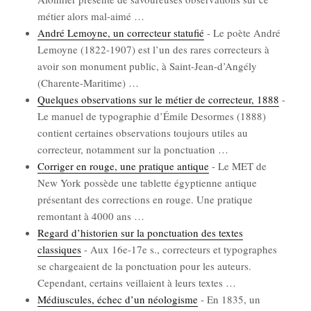
métier alors mal-aimé
…
André Lemoyne, un cor­rec­teur sta­tu­fié
-
Le poète André
Lemoyne (1822-1907) est l’un des rares cor­rec­teurs à
avoir son monu­ment public, à Saint-Jean-d’An­gé­ly
(Cha­rente-Mari­time)
…
Quelques obser­va­tions sur le métier de cor­rec­teur, 1888
-
Le manuel de typo­gra­phie d’É­mile Desormes (1888)
contient cer­taines obser­va­tions tou­jours utiles au
cor­rec­teur, notam­ment sur la ponc­tua­tion
…
Cor­ri­ger en rouge, une pra­tique antique
-
Le MET de
New York pos­sède une tablette égyp­tienne antique
pré­sen­tant des cor­rec­tions en rouge. Une pra­tique
remon­tant à 4000 ans
…
Regard d’historien sur la ponc­tua­tion des textes
clas­siques
-
Aux 16e-17e s., cor­rec­teurs et typo­graphes
se char­geaient de la ponc­tua­tion pour les auteurs.
Cepen­dant, cer­tains veillaient à leurs textes
…
Médius­cules, échec d’un néo­lo­gisme
-
En 1835, un