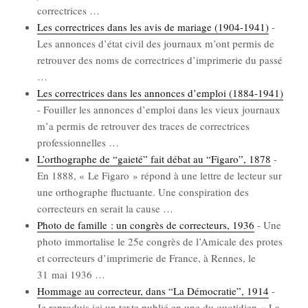
cor­rec­trices
…
Les cor­rec­trices dans les avis de mariage (1904-1941)
-
Les annonces d’é­tat civil des jour­naux m’ont per­mis de
retrou­ver des noms de cor­rec­trices d’im­pri­me­rie du pas­sé
…
Les cor­rec­trices dans les annonces d’emploi (1884-1941)
-
Fouiller les annonces d’emploi dans les vieux jour­naux
m’a per­mis de retrou­ver des traces de cor­rec­trices
pro­fes­sion­nelles
…
L’orthographe de “gaie­té” fait débat au “Figa­ro”, 1878
-
En 1888, « Le Figa­ro » répond à une lettre de lec­teur sur
une ortho­graphe fluc­tuante. Une conspi­ra­tion des
cor­rec­teurs en serait la cause
…
Pho­to de famille : un congrès de cor­rec­teurs, 1936
-
Une
pho­to immor­ta­lise le 25e congrès de l’A­mi­cale des protes
et cor­rec­teurs d’im­pri­me­rie de France, à Rennes, le
31 mai 1936
…
Hom­mage au cor­rec­teur, dans “La Démo­cra­tie”, 1914
-
Je repro­duis ici un texte publié en une du quo­ti­dien « La