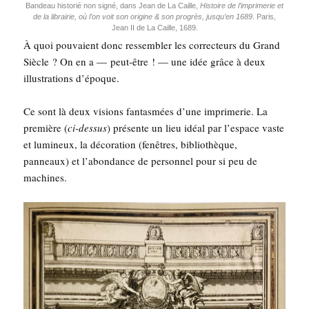
Ban­deau his­to­rié non signé, dans Jean de La Caille,
His­toire de l’imprimerie et
de la librai­rie, où l’on voit son ori­gine & son pro­grès, jusqu’en 1689
. Paris,
Jean II de La Caille, 1689.
À quoi pou­vaient donc res­sem­bler les cor­rec­teurs du Grand
Siècle ? On en a — peut-être ! — une idée grâce à deux
illus­tra­tions d’époque.
Ce sont là deux visions fan­tas­mées d’une impri­me­rie. La
pre­mière (
ci-des­sus
) pré­sente un lieu idéal par l’espace vaste
et lumi­neux, la déco­ra­tion (fenêtres, biblio­thèque,
pan­neaux) et l’abondance de per­son­nel pour si peu de
machines.