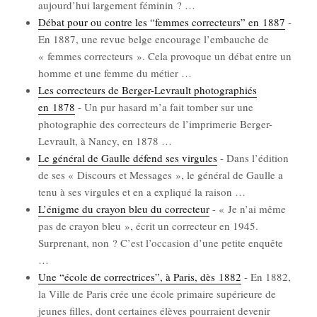
aujourd’­hui lar­ge­ment fémi­nin ?
…
Débat pour ou contre les “femmes cor­rec­teurs” en 1887
-
En 1887, une revue belge encou­rage l’embauche de
« femmes cor­rec­teurs ». Cela pro­voque un débat entre un
homme et une femme du métier
…
Les cor­rec­teurs de Ber­ger-Levrault pho­to­gra­phiés
en 1878
-
Un pur hasard m’a fait tom­ber sur une
pho­to­gra­phie des cor­rec­teurs de l’im­pri­me­rie Ber­ger-
Levrault, à Nan­cy, en 1878
…
Le géné­ral de Gaulle défend ses vir­gules
-
Dans l’é­di­tion
de ses « Dis­cours et Mes­sages », le géné­ral de Gaulle a
tenu à ses vir­gules et en a expli­qué la rai­son
…
L’énigme du crayon bleu du cor­rec­teur
-
« Je n’ai même
pas de crayon bleu », écrit un cor­rec­teur en 1945.
Sur­pre­nant, non ? C’est l’oc­ca­sion d’une petite enquête
…
Une “école de cor­rec­trices”, à Paris, dès 1882
-
En 1882,
la Ville de Paris crée une école pri­maire supé­rieure de
jeunes filles, dont cer­taines élèves pour­raient deve­nir