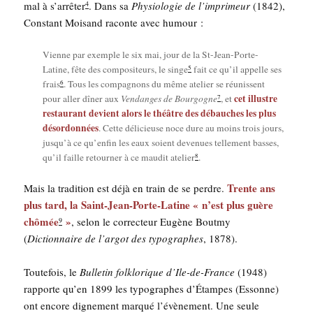
mal à s’arrêter
. Dans sa
Phy­sio­lo­gie de l’imprimeur
(1842),
4
Constant Moi­sand raconte avec humour :
Vienne par exemple le six mai, jour de la St-Jean-Porte-
5
Latine, fête des com­po­si­teurs, le singe
fait ce qu’il appelle ses
6
frais
. Tous les com­pa­gnons du même ate­lier se réunissent
cet illustre
7
pour aller dîner aux
Ven­danges de Bour­gogne
, et
res­tau­rant devient alors le théâtre des débauches les plus
désor­don­nées
. Cette déli­cieuse noce dure au moins trois jours,
jus­qu’à ce qu’en­fin les eaux soient deve­nues tel­le­ment basses,
8
qu’il faille retour­ner à ce mau­dit ate­lier
.
Trente ans
Mais la tra­di­tion est déjà en train de se perdre.
plus tard, la Saint-Jean-Porte-Latine « n’est plus guère
chô­mée
»
, selon le cor­rec­teur Eugène Bout­my
9
(
Dic­tion­naire de l’argot des typo­graphes
, 1878).
Tou­te­fois, le
Bul­le­tin folk­lo­rique d’Ile-de-France
(1948)
rap­porte qu’en 1899 les typo­graphes d’Étampes (Essonne)
ont encore digne­ment mar­qué l’évènement. Une seule