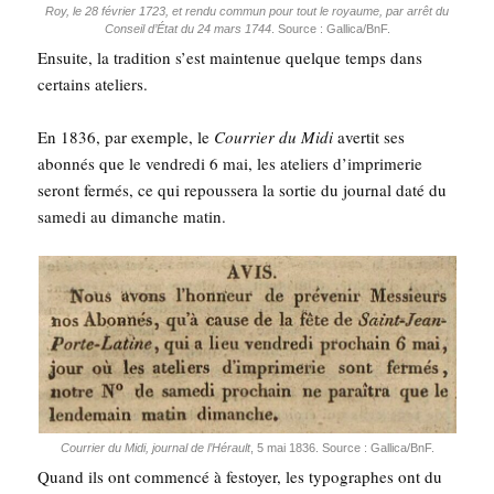
Roy, le 28 février 1723, et ren­du com­mun pour tout le royaume, par arrêt du
Conseil d’É­tat du 24 mars 1744
. Source : Gallica/BnF.
Ensuite, la tra­di­tion s’est main­te­nue quelque temps dans
cer­tains ateliers.
En 1836, par exemple, le
Cour­rier du Midi
aver­tit ses
abon­nés que le ven­dre­di 6 mai, les ate­liers d’im­pri­me­rie
seront fer­més, ce qui repous­se­ra la sor­tie du jour­nal daté du
same­di au dimanche matin.
Cour­rier du Midi, jour­nal de l’Hé­rault
, 5 mai 1836. Source : Gallica/BnF.
Quand ils ont com­men­cé à fes­toyer, les typo­graphes ont du