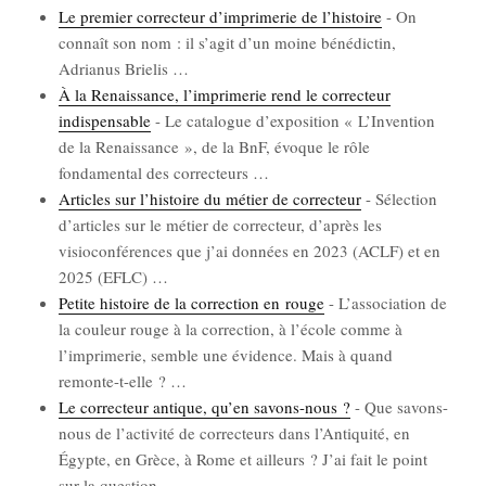
Le pre­mier cor­rec­teur d’imprimerie de l’histoire
-
On
connaît son nom : il s’a­git d’un moine béné­dic­tin,
Adria­nus Brie­lis
…
À la Renais­sance, l’imprimerie rend le cor­rec­teur
indis­pen­sable
-
Le cata­logue d’ex­po­si­tion « L’In­ven­tion
de la Renais­sance », de la BnF, évoque le rôle
fon­da­men­tal des cor­rec­teurs
…
Articles sur l’histoire du métier de cor­rec­teur
-
Sélec­tion
d’ar­ticles sur le métier de cor­rec­teur, d’a­près les
visio­con­fé­rences que j’ai don­nées en 2023 (ACLF) et en
2025 (EFLC)
…
Petite his­toire de la cor­rec­tion en rouge
-
L’as­so­cia­tion de
la cou­leur rouge à la cor­rec­tion, à l’é­cole comme à
l’im­pri­me­rie, semble une évi­dence. Mais à quand
remonte-t-elle ?
…
Le cor­rec­teur antique, qu’en savons-nous ?
-
Que savons-
nous de l’ac­ti­vi­té de cor­rec­teurs dans l’An­ti­qui­té, en
Égypte, en Grèce, à Rome et ailleurs ? J’ai fait le point
sur la ques­tion
…