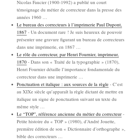
Nico­las Fau­cier (1900-1992) a publié un court
témoi­gnage du métier de cor­rec­teur dans la presse des
années 1960
…
Le bureau des cor­rec­teurs à l’imprimerie Paul Dupont,
1867
-
Un docu­ment rare ! Je suis heu­reux de pou­voir
pré­sen­ter une gra­vure figu­rant un bureau de cor­rec­teurs
dans une impri­me­rie, en 1867
…
Le rôle du cor­rec­teur, par Hen­ri Four­nier, impri­meur,
1870
-
Dans son « Trai­té de la typo­gra­phie » (1870),
Hen­ri Four­nier détaille l’im­por­tance fon­da­men­tale du
cor­rec­teur dans une impri­me­rie
…
Ponc­tua­tion et ita­lique : aux sources de la règle
-
C’est
au XIXe siècle qu’ap­pa­raît la règle dic­tant de mettre en
ita­lique un signe de ponc­tua­tion sui­vant un texte du
même style
…
Le “TOP”, réfé­rence ancienne du métier du cor­rec­teur
-
Petite his­toire du « TOP » (1980), d’An­dré Jouette,
pre­mière édi­tion de son « Dic­tion­naire d’or­tho­graphe »,
bible des cor­rec­teurs
…