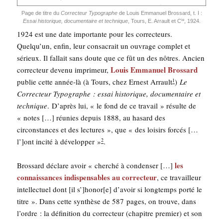
Page de titre du
Cor­rec­teur Typo­graphe
de Louis Emma­nuel Bros­sard, t. I :
ie
Essai his­to­rique, docu­men­taire et tech­nique
, Tours, E. Arrault et C
, 1924.
1924 est une date impor­tante pour les cor­rec­teurs.
Quelqu’un, enfin, leur consa­crait un ouvrage com­plet et
sérieux. Il fal­lait sans doute que ce fût un des nôtres. Ancien
Louis Emma­nuel Bros­sard
cor­rec­teur deve­nu impri­meur,
publie cette année-là (à Tours, chez Ernest Arrault
)
Le
1
Cor­rec­teur Typo­graphe : essai his­to­rique, docu­men­taire et
tech­nique
. D’a­près lui, « le fond de ce tra­vail » résulte de
« notes […] réunies depuis 1888, au hasard des
cir­cons­tances et des lec­tures », que « des loi­sirs for­cés […
l’]ont inci­té à déve­lop­per »
.
2
les
Bros­sard déclare avoir « cher­ché à conden­ser […]
connais­sances indis­pen­sables au cor­rec­teur
, ce tra­vailleur
intel­lec­tuel dont [il s’]honor[e] d’avoir si long­temps por­té le
titre ». Dans cette syn­thèse de 587 pages, on trouve, dans
l’ordre : la défi­ni­tion du cor­rec­teur (cha­pitre pre­mier) et son