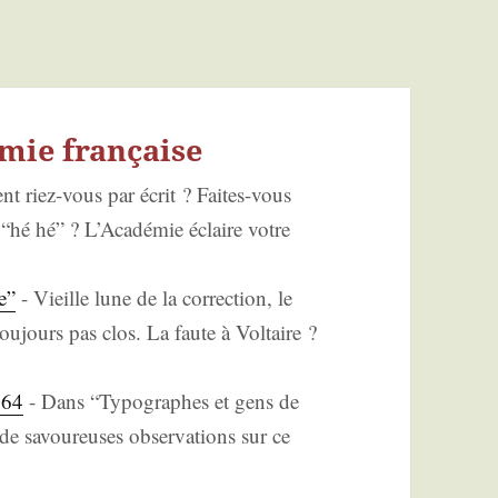
mie française
t riez-vous par écrit ? Faites-vous
hé hé” ? L’A­ca­dé­mie éclaire votre
e”
-
Vieille lune de la cor­rec­tion, le
u­jours pas clos. La faute à Vol­taire ?
864
-
Dans “Typo­graphes et gens de
e savou­reuses obser­va­tions sur ce