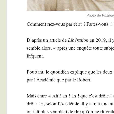
Pho­to de Pixa­ba
Com­ment riez-vous par écrit ? Faites-vous «
D’a­près un article de
Libé­ra­tion
en 2019, il y 
semble alors, « après une enquête toute sub­je
fréquent.
Pour­tant, le quo­ti­dien explique que les deux
par l’A­ca­dé­mie que par le Robert.
Mais entre « Ah ! ah ! ah ! que c’est drôle !
drôle ! », selon l’A­ca­dé­mie, il y aurait une n
on fait plus sem­blant de rire qu’on ne rit vra