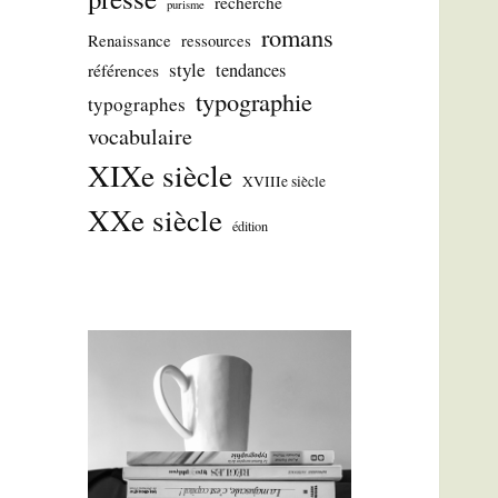
recherche
purisme
romans
Renaissance
ressources
style
tendances
références
typographie
typographes
vocabulaire
XIXe siècle
XVIIIe siècle
XXe siècle
édition