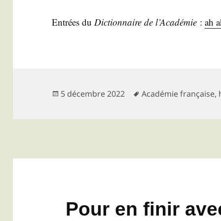
Entrées du
Dic­tion­naire de l’A­ca­dé­mie
:
ah 
Publié
Mots-
5 décembre 2022
Académie française
,
le
clés
Pour en finir avec