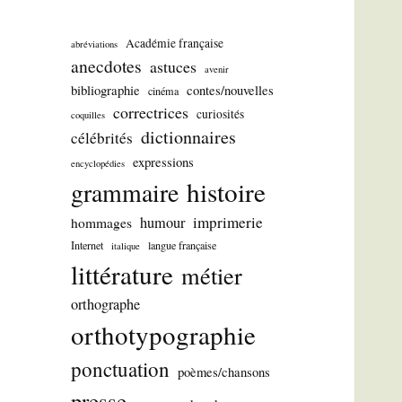
Académie française
abréviations
anecdotes
astuces
avenir
bibliographie
contes/nouvelles
cinéma
correctrices
curiosités
coquilles
dictionnaires
célébrités
expressions
encyclopédies
histoire
grammaire
imprimerie
humour
hommages
Internet
langue française
italique
littérature
métier
orthographe
orthotypographie
ponctuation
poèmes/chansons
presse