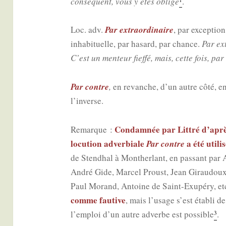
consé­quent, vous y êtes obli­gé
.
Par extra­or­di­naire
Loc. adv.
, par excep­tion
inha­bi­tuelle, par hasard, par chance.
Par ext
C’est un men­teur fief­fé, mais, cette fois, par e
Par contre
,
en revanche, d’un autre côté, en c
l’inverse.
Condam­née par Lit­tré d’aprè
Remarque :
locu­tion adver­biale
Par contre
a été uti­li
de Sten­dhal à Mon­ther­lant, en pas­sant par 
André Gide, Mar­cel Proust, Jean Girau­doux
Paul Morand, Antoine de Saint-Exu­pé­ry, et
comme fau­tive
, mais l’usage s’est éta­bli d
l’emploi d’un autre adverbe est pos­sible
.
3