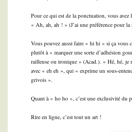
Pour ce qui est de la ponc­tua­tion, vous avez 
« Ah, ah, ah ! » (J’ai une pré­fé­rence pour la
Vous pou­vez aus­si faire « hi hi » si ça vous 
plu­tôt à « mar­quer une sorte d’adhésion gour­m
railleuse ou iro­nique » (Acad.). « Hé, hé, je
avec « eh eh », qui « exprime un sous-enten­du
grivois ».
Quant à « ho ho », c’est une exclu­si­vi­té du 
Rire en ligne, c’est tout un art !