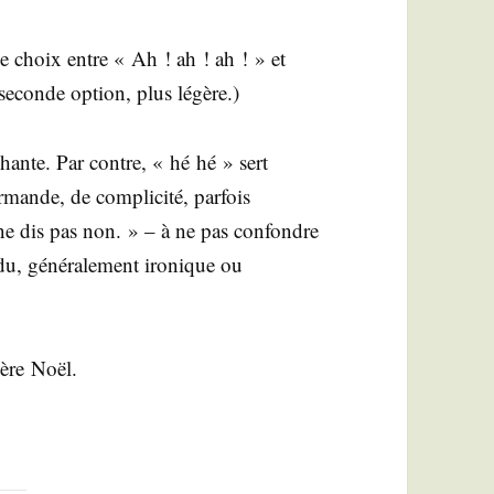
le choix entre « Ah ! ah ! ah ! » et
 seconde option, plus légère.)
chante. Par contre, « hé hé » sert
ande, de com­pli­ci­té, par­fois
 ne dis pas non. » – à ne pas confondre
, géné­ra­le­ment iro­nique ou
père Noël.