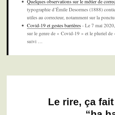
Quelques obser­va­tions sur le métier de cor­re
typo­gra­phie d’É­mile Desormes (1888) contient
utiles au cor­rec­teur, notam­ment sur la ponc­t
Covid-19 et gestes bar­rières
-
Le 7 mai 2020, l
sur le genre de « Covid-19 » et le plu­riel de «
sui­vi
…
Le rire, ça fai
“ha h