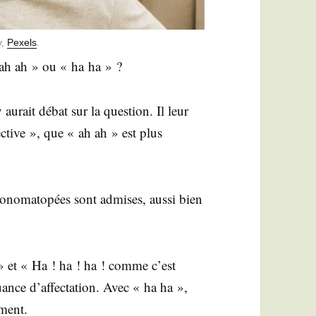
y,
Pexels
.
 ah ah » ou « ha ha » ?
aurait débat sur la ques­tion. Il leur
c­tive », que « ah ah » est plus
 ono­ma­to­pées sont admises, aus­si bien
 » et « Ha ! ha ! ha ! comme c’est
uance d’af­fec­ta­tion. Avec « ha ha »,
iment.