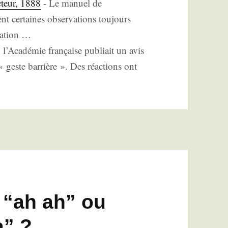
c­teur, 1888
-
Le manuel de
 cer­taines obser­va­tions tou­jours
ua­tion
…
’A­ca­dé­mie fran­çaise publiait un avis
 geste bar­rière ». Des réac­tions ont
t “ah ah” ou
a” ?