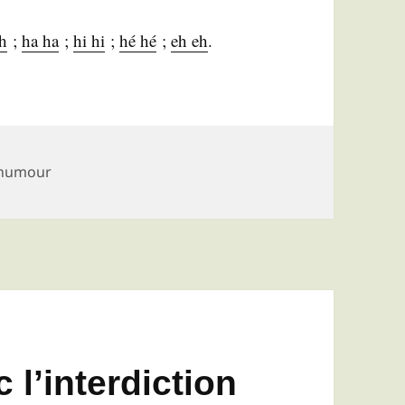
ah
;
ha ha
;
hi hi
;
hé hé
;
eh eh
.
humour
 l’interdiction