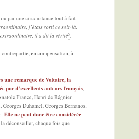
 ou par une cir­cons­tance tout à fait
ra­or­di­naire, j’étais sor­ti ce soir-là.
xtra­or­di­naire, il a dit la véri­té
.
2
ontre­par­tie, en com­pen­sa­tion, à
s une remarque de Vol­taire, la
­sée par d’excellents auteurs fran­çais
,
Ana­tole France, Hen­ri de Régnier,
, Georges Duha­mel, Georges Ber­na­nos,
Elle ne peut donc être consi­dé­rée
c.
e la décon­seiller, chaque fois que