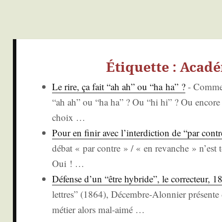
Étiquette :
Acadé
Le rire, ça fait “ah ah” ou “ha ha” ?
-
Com­men
“ah ah” ou “ha ha” ? Ou “hi hi” ? Ou encore “
choix
…
Pour en finir avec l’interdiction de “par contr
débat « par contre » / « en revanche » n’est to
Oui !
…
Défense d’un “être hybride”, le cor­rec­teur, 1
lettres” (1864), Décembre-Alon­nier pré­sente d
métier alors mal-aimé
…