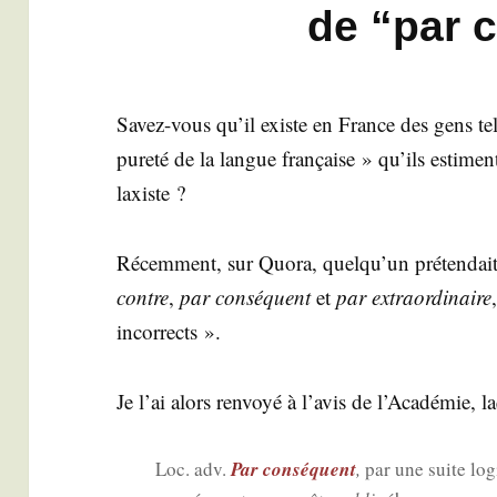
de “par 
Savez-vous qu’il existe en France des gens tel­
pure­té de la langue fran­çaise » qu’ils estimen
laxiste ?
Récem­ment, sur Quo­ra, quelqu’un pré­ten­dai
contre
,
par consé­quent
et
par extra­or­di­naire
incorrects ».
Je l’ai alors ren­voyé à l’avis de l’Académie, l
Par consé­quent
Loc. adv.
,
par une suite lo
1