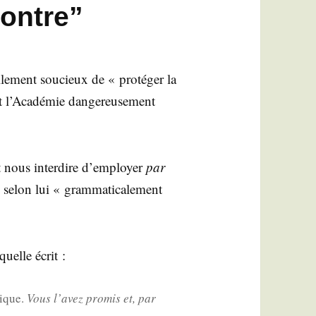
contre”
le­ment sou­cieux de « pro­té­ger la
t l’Académie dan­ge­reu­se­ment
t nous inter­dire d’employer
par
, selon lui « gram­ma­ti­ca­le­ment
aquelle écrit :
gique.
Vous l’avez pro­mis et, par