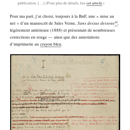
publi­ca­tion. […] (Pour plus de détails, lire
cet article
.)
Pour ma part, j’ai choi­si, tou­jours à la BnF, une « mise au
net » d’un manus­crit de Jules Verne,
Sans des­sus des­sous
,
10
légè­re­ment anté­rieure (1888) et pré­sen­tant de nom­breuses
cor­rec­tions en rouge — ain­si que des anno­ta­tions
d’im­pri­me­rie au
crayon bleu
.