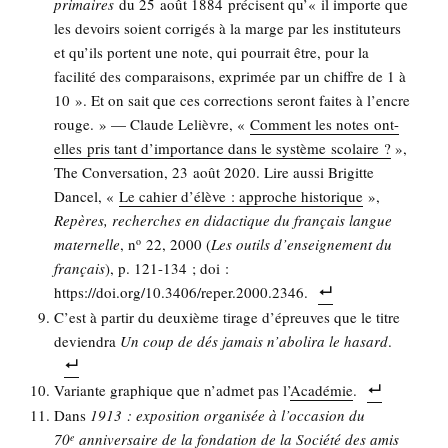
pri­maires
du 25 août 1884 pré­cisent qu’« il importe que
les devoirs soient cor­ri­gés à la marge par les ins­ti­tu­teurs
et qu’ils portent une note, qui pour­rait être, pour la
faci­li­té des com­pa­rai­sons, expri­mée par un chiffre de 1 à
10 ». Et on sait que ces cor­rec­tions seront faites à l’encre
rouge. » — Claude Lelièvre, «
Com­ment les notes ont-
elles pris tant d’importance dans le sys­tème sco­laire ?
»,
The Conver­sa­tion, 23 août 2020. Lire aus­si Bri­gitte
Dan­cel, «
Le cahier d’é­lève : approche his­to­rique
»,
Repères, recherches en didac­tique du fran­çais langue
mater­nelle
, n
22, 2000 (
Les outils d’en­sei­gne­ment du
o
fran­çais
), p. 121-134 ; doi :
https://doi.org/10.3406/reper.2000.2346.
C’est à par­tir du deuxième tirage d’é­preuves que le titre
devien­dra
Un coup de dés jamais n’a­bo­li­ra le hasard
.
Variante gra­phique que n’ad­met pas l’
Aca­dé­mie
.
Dans
1913 : expo­si­tion orga­ni­sée à l’oc­ca­sion du
70
anni­ver­saire de la fon­da­tion de la Socié­té des amis
e