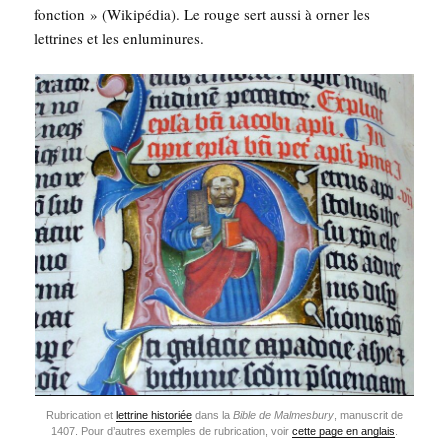
fonc­tion » (Wiki­pé­dia). Le rouge sert aus­si à orner les
let­trines et les enluminures.
Rubri­ca­tion et
let­trine his­to­riée
dans la
Bible de Mal­mes­bu­ry
, manus­crit de
1407. Pour d’autres exemples de rubri­ca­tion, voir
cette page en anglais
.