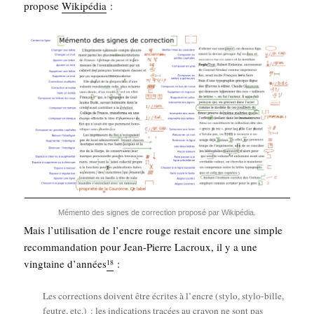
pro­pose
Wiki­pé­dia
:
Mémen­to des signes de cor­rec­tion pro­po­sé par Wikipédia.
Mais l’u­ti­li­sa­tion de l’encre rouge res­tait encore une simple
recom­man­da­tion pour Jean-Pierre Lacroux, il y a une
ving­taine d’an­nées
:
18
Les cor­rec­tions doivent être écrites à l’encre (sty­lo, sty­lo-bille,
feutre, etc.) : les indi­ca­tions tra­cées au crayon ne sont pas