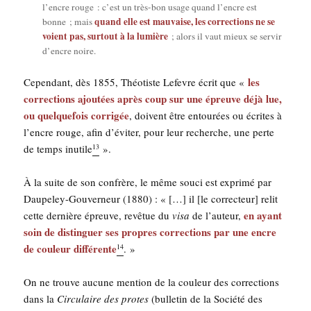
l’encre rouge : c’est un très-bon usage quand l’encre est
quand elle est mau­vaise, les cor­rec­tions ne se
bonne ; mais
voient pas, sur­tout à la lumière
; alors il vaut mieux se ser­vir
d’encre noire.
les
Cepen­dant, dès 1855, Théo­tiste Lefevre écrit que «
cor­rec­tions ajou­tées après coup sur une épreuve déjà lue,
ou quel­que­fois cor­ri­gée
, doivent être entou­rées ou écrites à
l’encre rouge, afin d’é­vi­ter, pour leur recherche, une perte
de temps inutile
».
13
À la suite de son confrère, le même sou­ci est expri­mé par
Dau­pe­ley-Gou­ver­neur (1880) : « […] il [le cor­rec­teur] relit
en ayant
cette der­nière épreuve, revê­tue du
visa
de l’au­teur,
soin de dis­tin­guer ses propres cor­rec­tions par une encre
de cou­leur dif­fé­rente
. »
14
On ne trouve aucune men­tion de la cou­leur des cor­rec­tions
dans la
Cir­cu­laire des protes
(bul­le­tin de la Socié­té des