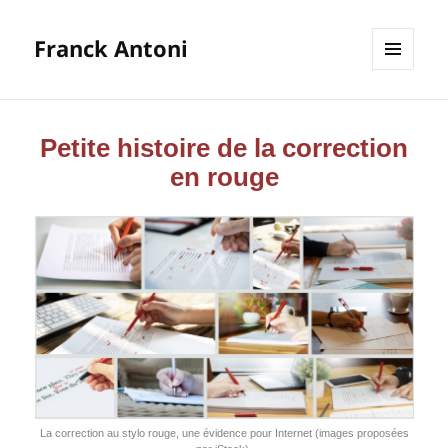
Franck Antoni
MENU
ET
WIDGETS
Petite histoire de la correction
en rouge
La cor­rec­tion au sty­lo rouge, une évi­dence pour Inter­net (images pro­po­sées