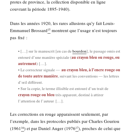
protes de pro­vince, la col­lec­tion dis­po­nible en ligne
cou­vrant la période 1895-1940).
Dans les années 1920, les rares allu­sions qu’y fait Louis-
Emma­nuel Bros­sard
montrent que l’u­sage n’est tou­jours
15
pas fixé :
• […] sur le manus­crit [en cas de
bour­don
], le pas­sage omis est
au crayon bleu ou rouge, ou
entou­ré d’une manière spé­ciale (
autre­ment
) […].
au crayon bleu, à l’encre rouge ou
• Le cor­rec­teur signale —
de toute autre manière
, sui­vant les conven­tions — les lettres
d’œil dif­fé­rent.
• Sur la copie, le terme illi­sible est entou­ré d’un trait de
crayon rouge ou bleu
très appa­rent, des­ti­né à atti­rer
l’attention de l’auteur […].
Les cor­rec­tions en rouge appa­raissent seule­ment, par
l’exemple, dans les pro­to­coles publiés par Charles Gou­riou
(1961
) et par Daniel Auger (1976
), proches de celui que
16
17