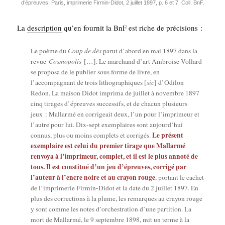
d’é­preuves, Paris, impri­me­rie Fir­min-Didot, 2 juillet 1897, p. 6 et 7. Coll. BnF.
La
des­crip­tion
qu’en four­nit la BnF est riche de précisions :
Le poème du
Coup de dés
parut d’abord en mai 1897 dans la
revue
Cos­mo­po­lis
[…]. Le mar­chand d’art Ambroise Vol­lard
se pro­po­sa de le publier sous forme de livre, en
l’accompagnant de trois litho­gra­phiques [
sic
] d’Odilon
Redon. La mai­son Didot impri­ma de juillet à novembre 1897
cinq tirages d’épreuves suc­ces­sifs, et de cha­cun plu­sieurs
jeux : Mal­lar­mé en cor­ri­geait deux, l’un pour l’imprimeur et
l’autre pour lui. Dix-sept exem­plaires sont aujourd’hui
Le pré­sent
connus, plus ou moins com­plets et cor­ri­gés.
exem­plaire est celui du pre­mier tirage que Mal­lar­mé
ren­voya à l’imprimeur, com­plet, et il est le plus anno­té de
tous. Il est consti­tué d’un jeu d’épreuves, cor­ri­gé par
l’auteur à l’encre noire et au crayon rouge
, por­tant le cachet
de l’imprimerie Fir­min-Didot et la date du 2 juillet 1897. En
plus des cor­rec­tions à la plume, les remarques au crayon rouge
y sont comme les notes d’orchestration d’une par­ti­tion. La
mort de Mal­lar­mé, le 9 sep­tembre 1898, mit un terme à la