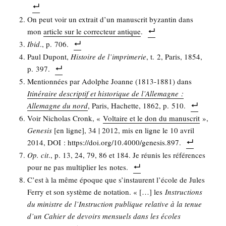
On peut voir un extrait d’un manus­crit byzan­tin dans
mon
article sur le cor­rec­teur antique
.
Ibid
., p. 706.
Paul Dupont,
His­toire de l’imprimerie
, t. 2, Paris, 1854,
p. 397.
Men­tion­nées par Adolphe Joanne (1813-1881) dans
Iti­né­raire des­crip­tif et his­to­rique de l’Al­le­magne :
Alle­magne du nord
, Paris, Hachette, 1862, p. 510.
Voir Nicho­las Cronk, «
Vol­taire et le don du manus­crit
»,
Gene­sis
[en ligne], 34 | 2012, mis en ligne le 10 avril
2014, DOI : https://doi.org/10.4000/genesis.897.
Op. cit
., p. 13, 24, 79, 86 et 184. Je réunis les réfé­rences
pour ne pas mul­ti­plier les notes.
C’est à la même époque que s’ins­taurent l’é­cole de Jules
Fer­ry et son sys­tème de nota­tion. « […] les
Ins­truc­tions
du ministre de l’Instruction publique rela­tive à la tenue
d’un Cahier de devoirs men­suels dans les écoles