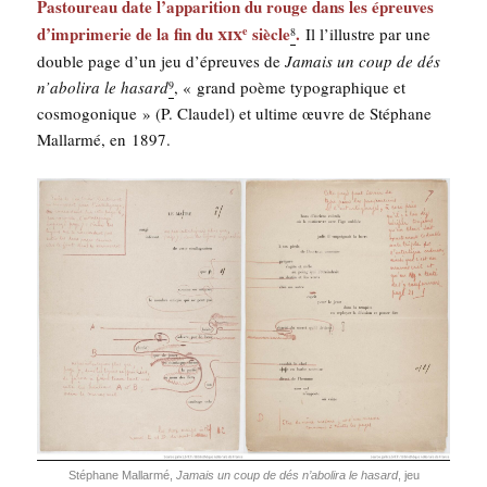
Pas­tou­reau date l’ap­pa­ri­tion du rouge dans les épreuves
xix
d’im­pri­me­rie de la fin du
siècle
.
Il l’illustre par une
e
8
double page d’un jeu d’épreuves de
Jamais un coup de dés
n’abolira le hasard
, « grand poème typo­gra­phique et
9
cos­mo­go­nique » (P. Clau­del) et ultime œuvre de Sté­phane
Mal­lar­mé, en 1897.
Sté­phane Mal­lar­mé,
Jamais un coup de dés n’a­bo­li­ra le hasard
, jeu