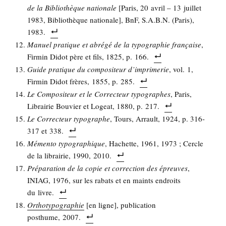
de la Biblio­thèque natio­nale
[Paris, 20 avril – 13 juillet
1983, Biblio­thèque natio­nale], BnF, S.A.B.N. (Paris),
1983.
Manuel pra­tique et abré­gé de la typo­gra­phie fran­çaise
,
Fir­min Didot père et fils, 1825, p. 166.
Guide pra­tique du com­po­si­teur d’im­pri­me­rie
, vol. 1,
Fir­min Didot frères, 1855, p. 285.
Le Com­po­si­teur et le Cor­rec­teur typo­graphes
, Paris,
Librai­rie Bou­vier et Logeat, 1880, p. 217.
Le Cor­rec­teur typo­graphe
, Tours, Arrault, 1924, p. 316-
317 et 338.
Mémen­to typo­gra­phique
, Hachette, 1961, 1973 ; Cercle
de la librai­rie, 1990, 2010.
Pré­pa­ra­tion de la copie et cor­rec­tion des épreuves
,
INIAG, 1976, sur les rabats et en maints endroits
du livre.
Ortho­ty­po­gra­phie
[en ligne], publi­ca­tion
post­hume, 2007.