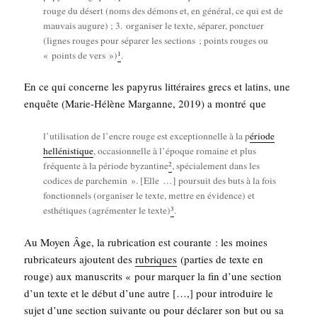
rouge du désert (noms des démons et, en géné­ral, ce qui est de
mau­vais augure) ; 3. orga­ni­ser le texte, sépa­rer, ponc­tuer
(lignes rouges pour sépa­rer les sec­tions ; points rouges ou
1
« points de vers »)
.
En ce qui concerne les papy­rus lit­té­raires grecs et latins, une
enquête (Marie-Hélène Mar­ganne, 2019) a mon­tré que
l’utilisation de l’encre rouge est excep­tion­nelle à la p
ériode
hel­lé­nis­tique
, occa­sion­nelle à l’époque romaine et plus
2
fré­quente à la période byzan­tine
, spé­cia­le­ment dans les
codices de par­che­min ». [Elle …] pour­suit des buts à la fois
fonc­tion­nels (orga­ni­ser le texte, mettre en évi­dence) et
3
esthé­tiques (agré­men­ter le texte)
.
Au Moyen Âge, la rubri­ca­tion est cou­rante : les moines
rubri­ca­teurs ajoutent des
rubriques
(par­ties de texte en
rouge) aux manus­crits « pour mar­quer la fin d’une sec­tion
d’un texte et le début d’une autre […,] pour intro­duire le
sujet d’une sec­tion sui­vante ou pour décla­rer son but ou sa