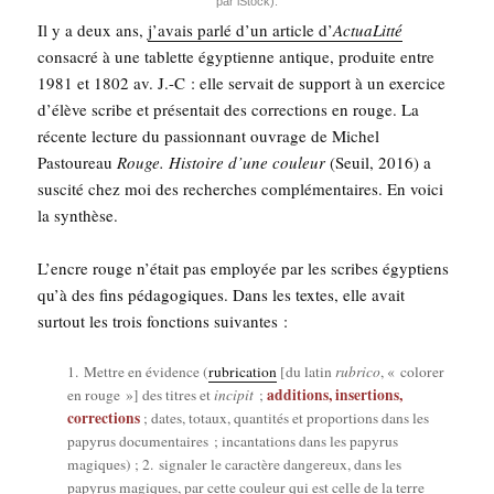
par iStock).
Il y a deux ans,
j’avais par­lé d’un article d’
Actua­Lit­té
consa­cré à une tablette égyp­tienne antique, pro­duite entre
1981 et 1802 av. J.-C : elle ser­vait de sup­port à un exer­cice
d’élève scribe et pré­sen­tait des cor­rec­tions en rouge. La
récente lec­ture du pas­sion­nant ouvrage de Michel
Pas­tou­reau
Rouge. His­toire d’une cou­leur
(Seuil, 2016) a
sus­ci­té chez moi des recherches com­plé­men­taires. En voi­ci
la synthèse.
L’encre rouge n’était pas employée par les scribes égyp­tiens
qu’à des fins péda­go­giques. Dans les textes, elle avait
sur­tout les trois fonc­tions suivantes :
1. Mettre en évi­dence (
rubri­ca­tion
[du latin
rubri­co
, « colo­rer
addi­tions, inser­tions,
en rouge »] des titres et
inci­pit
;
cor­rec­tions
; dates, totaux, quan­ti­tés et pro­por­tions dans les
papy­rus docu­men­taires ; incan­ta­tions dans les papy­rus
magiques) ; 2. signa­ler le carac­tère dan­ge­reux, dans les
papy­rus magiques, par cette cou­leur qui est celle de la terre