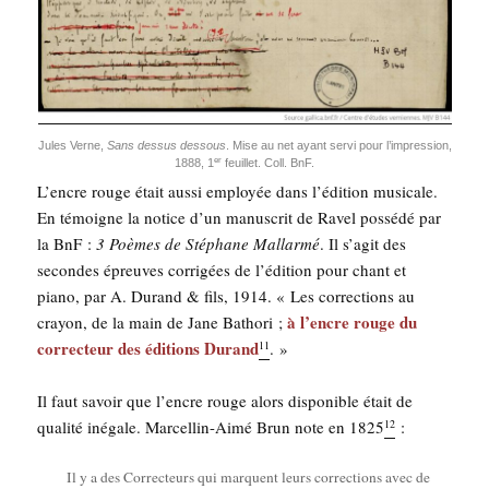
Jules Verne,
Sans des­sus des­sous
. Mise au net ayant ser­vi pour l’im­pres­sion,
er
1888, 1
feuillet. Coll. BnF.
L’encre rouge était aus­si employée dans l’é­di­tion musi­cale.
En témoigne la notice d’un manus­crit de Ravel pos­sé­dé par
la BnF :
3 Poèmes de Sté­phane Mal­lar­mé
. Il s’a­git des
secondes épreuves cor­ri­gées de l’é­di­tion pour chant et
pia­no, par A. Durand & fils, 1914. « Les cor­rec­tions au
à l’encre rouge du
crayon, de la main de Jane Batho­ri ;
cor­rec­teur des édi­tions Durand
. »
11
Il faut savoir que l’encre rouge alors dis­po­nible était de
qua­li­té inégale. Mar­cel­lin-Aimé Brun note en 1825
:
12
Il y a des Cor­rec­teurs qui marquent leurs cor­rec­tions avec de