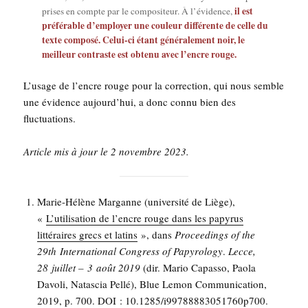
il est
prises en compte par le com­po­si­teur. À l’évidence,
pré­fé­rable d’employer une cou­leur dif­fé­rente de celle du
texte com­po­sé. Celui-ci étant géné­ra­le­ment noir, le
meilleur contraste est obte­nu avec l’encre rouge.
L’u­sage de l’encre rouge pour la cor­rec­tion, qui nous semble
une évi­dence aujourd’­hui, a donc connu bien des
fluctuations.
Article mis à jour le 2 novembre 2023.
Marie-Hélène Mar­ganne (uni­ver­si­té de Liège),
«
L’utilisation de l’encre rouge dans les papy­rus
lit­té­raires grecs et latins
», dans
Pro­cee­dings of the
29th Inter­na­tio­nal Congress of Papy­ro­lo­gy
.
Lecce,
28 juillet – 3 août 2019
(dir. Mario Capas­so, Pao­la
Davo­li, Natas­cia Pel­lé), Blue Lemon Com­mu­ni­ca­tion,
2019, p. 700. DOI : 10.1285/i99788883051760p700.