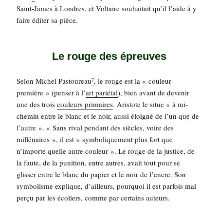
Saint-James à Londres, et Vol­taire sou­hai­tait qu’il l’aide à y
faire édi­ter sa pièce.
Le rouge des épreuves
Selon Michel Pas­tou­reau
, le rouge est la « cou­leur
7
pre­mière » (pen­ser à l’
art parié­tal
), bien avant de deve­nir
une des trois
cou­leurs pri­maires
. Aris­tote le situe « à mi-
che­min entre le blanc et le noir, aus­si éloi­gné de l’un que de
l’autre ». « Sans rival pen­dant des siècles, voire des
mil­lé­naires », il est « sym­bo­li­que­ment plus fort que
n’importe quelle autre cou­leur ». Le rouge de la jus­tice, de
la faute, de la puni­tion, entre autres, avait tout pour se
glis­ser entre le blanc du papier et le noir de l’encre. Son
sym­bo­lisme explique, d’ailleurs, pour­quoi il est par­fois mal
per­çu par les éco­liers, comme par cer­tains auteurs.