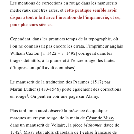
Les men­tions de cor­rec­tions en rouge dans les manus­crits
cette pra­tique semble avoir
médié­vaux sont très rares, et
dis­pa­ru tout à fait avec l’invention de l’im­pri­me­rie, et ce,
pour plu­sieurs siècles.
Cepen­dant, dans les pre­miers temps de la typo­gra­phie, où
l’on ne connais­sait pas encore les
erra­ta
, l’im­pri­meur anglais
William Cax­ton
[v. 1422 – v. 1492] cor­ri­geait dans les
tirages défi­ni­tifs, à la plume et à l’encre rouge, les fautes
d’im­pres­sion qu’il avait com­mises
.
4
Le manus­crit de la tra­duc­tion des Psaumes (1517) par
Mar­tin Luther
(1483-1546) porte éga­le­ment des cor­rec­tions
en rouge
. On peut en voir une page sur
Ala­my
.
5
Plus tard, on a aus­si obser­vé la pré­sence de quelques
marques au crayon rouge, de la main de
César de Mis­sy
,
dans un manus­crit de Vol­taire, la pièce
Maho­met
, datée de
1742
. Mis­sy était alors cha­pe­lain de l’église fran­çaise de
6