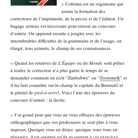
« Cofor­ma est un orga­nisme qui
assure la for­ma­tion des
cor­rec­teurs de l’im­pri­me­rie, de la presse et de l’é­di­tion. Un
bagage sérieux est néces­saire pour réus­sir au concours
d’en­trée. On apprend ensuite à jon­gler avec les
innom­brables dif­fi­cul­tés de la gram­maire et de l’u­sage, on
élar­git, tous azi­muts, le champ de ses connaissances.
« Quand les rota­tives de
L’Équipe
ou du
Monde
sont prêtes
à rou­ler, le cor­rec­teur n’a plus guère le temps de se
deman­der com­ment on écrit “Zim­babwe” ou “
Zoe­te­melk
” et
il lui faut connaître sur-le-champ la capi­tale du Burun­di
et
3
le plu­riel de
pied-à-terre
. Voi­ci l’une des épreuves du
4
concours d’entrée : la dictée.
« J’ai grand peur que vous ne vous effrayez des épreuves
ortho­gra­phiques que vos pro­fes­seurs se sont plus à vous
impo­ser. Quoique vous en disiez, quoique vous vous en
plai­gniez, il est opor­tun qu’ils recourrent à ces exer­cices,