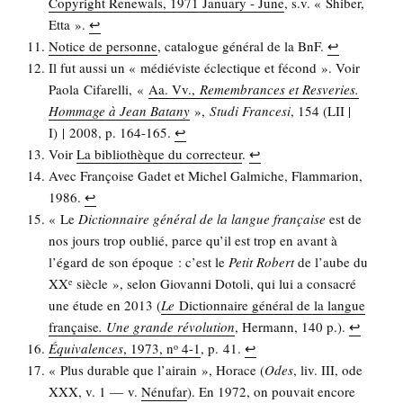
Copy­right Rene­wals, 1971 Janua­ry - June
, s.v. « Shi­ber,
Etta ».
↩︎
Notice de per­sonne
, cata­logue géné­ral de la BnF.
↩︎
Il fut aus­si un « médié­viste éclec­tique et fécond ». Voir
Pao­la Cifa­rel­li, «
Aa. Vv.,
Remem­brances et Resve­ries.
Hom­mage à Jean Bata­ny
»,
Stu­di Fran­ce­si
, 154 (LII |
I) | 2008, p. 164-165.
↩︎
Voir
La biblio­thèque du cor­rec­teur
.
↩︎
Avec Fran­çoise Gadet et Michel Gal­miche, Flam­ma­rion,
1986.
↩︎
« Le
Dic­tion­naire géné­ral de la langue fran­çaise
est de
nos jours trop oublié, parce qu’il est trop en avant à
l’égard de son époque : c’est le
Petit Robert
de l’aube du
XX
siècle », selon Gio­van­ni Doto­li, qui lui a consa­cré
e
une étude en 2013 (
Le
Dic­tion­naire géné­ral de la langue
fran­çaise
. Une grande révo­lu­tion
, Her­mann, 140 p.).
↩︎
Équi­va­lences
, 1973, n
4-1
, p. 41.
↩︎
o
« Plus durable que l’ai­rain », Horace (
Odes
, liv. III, ode
XXX, v. 1 — v.
Nénu­far
). En 1972, on pou­vait encore