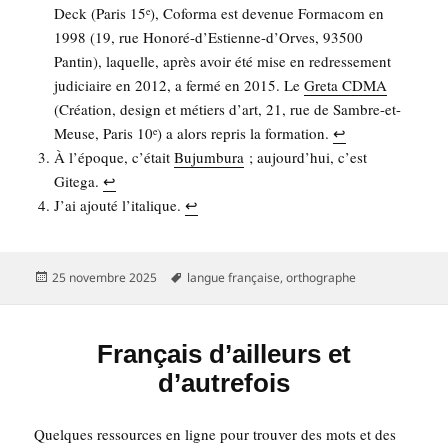
Deck (Paris 15
), Cofor­ma est deve­nue For­ma­com en
e
1998 (19, rue Hono­ré-d’Es­tienne-d’Orves, 93500
Pan­tin), laquelle, après avoir été mise en redres­se­ment
judi­ciaire en 2012, a fer­mé en 2015. Le
Gre­ta CDMA
(Créa­tion, desi­gn et métiers d’art, 21, rue de Sambre-et-
Meuse, Paris 10
) a alors repris la for­ma­tion.
↩︎
e
À l’é­poque, c’é­tait
Bujum­bu­ra
; aujourd’­hui, c’est
Gite­ga.
↩︎
J’ai ajou­té l’i­ta­lique.
↩︎
Publié
Mots-
25 novembre 2025
langue française
,
orthographe
le
clés
Français d’ailleurs et
d’autrefois
Quelques res­sources en ligne pour trou­ver des mots et des