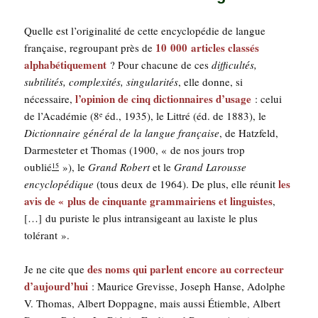
Quelle est l’o­ri­gi­na­li­té de cette ency­clo­pé­die de langue
10 000 articles clas­sés
fran­çaise, regrou­pant près de
alpha­bé­ti­que­ment
? Pour cha­cune de ces
dif­fi­cul­tés,
sub­ti­li­tés, com­plexi­tés, sin­gu­la­ri­tés
, elle donne, si
l’opinion de cinq dic­tion­naires d’u­sage
néces­saire,
: celui
de l’Académie (8
éd., 1935), le Lit­tré (éd. de 1883), le
e
Dic­tion­naire géné­ral de la langue fran­çaise
, de Hatz­feld,
Dar­mes­te­ter et Tho­mas (1900, « de nos jours trop
oublié
»), le
Grand Robert
et le
Grand Larousse
15
les
ency­clo­pé­dique
(tous deux de 1964). De plus, elle réunit
avis de « plus de cin­quante gram­mai­riens et lin­guistes
,
[…] du puriste le plus intran­si­geant au laxiste le plus
tolérant ».
des noms qui parlent encore au cor­rec­teur
Je ne cite que
d’aujourd’hui
: Mau­rice Gre­visse, Joseph Hanse, Adolphe
V. Tho­mas, Albert Dop­pagne, mais aus­si Étiemble, Albert