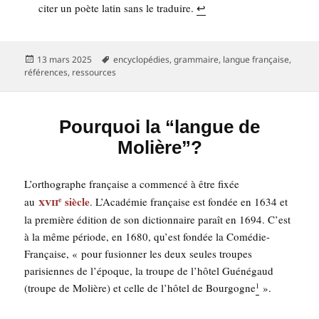
citer un poète latin sans le tra­duire.
↩︎
Publié
Mots-
13 mars 2025
encyclopédies
,
grammaire
,
langue française
,
le
clés
références
,
ressources
Pourquoi la “langue de
Molière”?
L’or­tho­graphe fran­çaise a com­men­cé à être fixée
xvii
siècle
au
. L’A­ca­dé­mie fran­çaise est fon­dée en 1634 et
e
la pre­mière édi­tion de son dic­tion­naire paraît en 1694. C’est
à la même période, en 1680, qu’est fon­dée la Comé­die-
Fran­çaise, « pour fusion­ner les deux seules troupes
pari­siennes de l’é­poque, la troupe de l’hô­tel Gué­né­gaud
(troupe de Molière) et celle de l’hô­tel de Bour­gogne
».
1