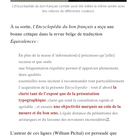
L’
Ency­clo­pé­die du bon fran­çais
semble avoir été édi­tée la même année avec
des reliures de dif­fé­rentes couleurs.
À sa sor­tie, l’
Ency­clo­pé­die du bon fran­çais
a reçu une
bonne cri­tique dans la revue belge de tra­duc­tion
Équi­va­lences
:
En plus de la masse d’information[s] pré­cieuses qu’[elle]
recense et que seule
une fré­quen­ta­tion régu­lière per­met d’ap­pré­cier plei­ne­ment,
deux qua­li­tés
essen­tielles nous incitent à recom­man­der tout par­ti­cu­liè­re­ment
la
l’ac­qui­si­tion de la pré­sente
Ency­clo­pé­die
: tout d’a­bord
clar­té tant de l’ex­po­sé que de la pré­sen­ta­tion
typo­gra­phique
, clar­té qui rend la consul­ta­tion rapide et
une objec­ti­vi­té mar­quée au coin de la
agréable ; et ensuite
mesure et du bon sens
, à égale dis­tance du pédan­tisme des
16
aris­tarques et du laxisme des nova­teurs incon­si­dé­rés
.
L’au­teur de ces lignes (William Pichal) est per­sua­dé que