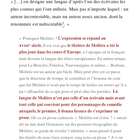
« […] on désigne une langue d’après l’un des écri­vains les
plus connus qui l’ont uti­li­sée. Mais pas n’importe lequel : un
auteur incon­tes­table, mais un auteur assez ancien, dont la
renom­mée est indis­cu­table
. »
2
L’ex­pres­sion se répand au
« Pour­quoi Molière ?
xviii
siècle.
le théâtre de Molière a été le
e
Il est vrai que
plus joué dans les cours d’Eu­rope
, à l’é­poque où le fran­çais
était deve­nu la langue des élites euro­péennes. En même temps,
pour La Bruyère, Féne­lon, Vau­ve­nargues et même… Boi­leau,
Molière est un auteur qui bâcle. Mais peut-être est-ce parce
que le direc­teur de troupe, le comé­dien et l’homme de cour
que fut Molière n’a­vait pas le temps de lécher ses textes qu’il a
La
pu s’af­fran­chir de ce qui pose et pèse chez les puristes.
langue de Molière n’est pas celle d’un écri­vain mais avant
tout celle qui convient pour des per­son­nages de comé­die
aux­quels, le pre­mier, il don­na licence de s’ex­pri­mer en
prose
, fût-ce en prose caden­cée. « Molière est-il fou ? » aurait
dit un duc dont Gri­ma­rest, un des pre­miers bio­graphes de
Molière, se garde de révé­ler l’i­den­ti­té, « nous prend-il pour
des benêts de nous faire essuyer cinq actes en prose ? A-t-on