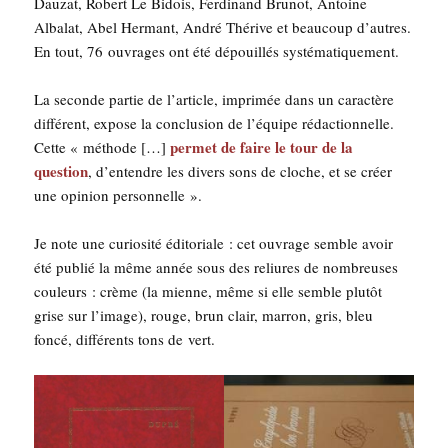
Dau­zat, Robert Le Bidois, Fer­di­nand Bru­not, Antoine
Alba­lat, Abel Her­mant, André Thé­rive et beau­coup d’autres.
En tout, 76 ouvrages ont été dépouillés systématiquement.
La seconde par­tie de l’ar­ticle, impri­mée dans un carac­tère
dif­fé­rent, expose la conclu­sion de l’é­quipe rédac­tion­nelle.
per­met de faire le tour de la
Cette « méthode […]
ques­tion
, d’entendre les divers sons de cloche, et se créer
une opi­nion personnelle ».
Je note une curio­si­té édi­to­riale : cet ouvrage semble avoir
été publié la même année sous des reliures de nom­breuses
cou­leurs : crème (la mienne, même si elle semble plu­tôt
grise sur l’i­mage), rouge, brun clair, mar­ron, gris, bleu
fon­cé, dif­fé­rents tons de vert.