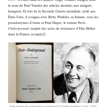
le nom de Paul Van­dor des articles des­ti­nés aux émi­grés
hon­grois. Et lors de la Seconde Guerre mon­diale, exi­lé aux
États-Unis, il cosi­gna avec Bet­ty Wink­ler, sa femme, sous les
pseu­do­nymes d’Anne et Paul Dupre, le roman
Paris-
Under­ground
, ins­pi­ré des actes de résis­tance d’Etta Shi­ber
dans la France occu­pée
.
10
Page de titre du roman
Paris-Under­ground
(Charles Scrib­ner’s Sons, 1943),