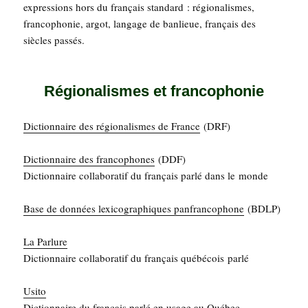
expres­sions hors du fran­çais stan­dard : régio­na­lismes,
fran­co­pho­nie, argot, lan­gage de ban­lieue, fran­çais des
siècles passés.
Régionalismes et francophonie
Dic­tion­naire des régio­na­lismes de France
(DRF)
Dic­tion­naire des fran­co­phones
(DDF)
Dic­tion­naire col­la­bo­ra­tif du fran­çais par­lé dans le monde
Base de don­nées lexi­co­gra­phiques pan­fran­co­phone
(BDLP)
La Par­lure
Dic­tion­naire col­la­bo­ra­tif du fran­çais qué­bé­cois parlé
Usi­to
Dic­tion­naire du fran­çais par­lé en usage au Québec