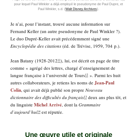
pour lequel Paul Wink­ler a déjà employé le pseu­do­nyme de Paul Dupre, et
Paul Wink­ler, s.d. (
Walt Dis­ney Archives
).
Je n’ai, pour l’ins­tant, trou­vé aucune infor­ma­tion sur
Fer­nand Kel­ler (un autre pseu­do­nyme de Paul Wink­ler ?).
Le duo Dupré-Kel­ler avait pré­cé­dem­ment signé une
Ency­clo­pé­die des cita­tions
(éd. de Tré­vise, 1959, 704 p.).
Jean Bata­ny (1928-2012
), lui, est décrit en page de titre
11
comme « agré­gé des lettres, char­gé d’enseignement de
langue fran­çaise à l’université de Tours
». Par­mi les huit
12
Jean-Paul
autres col­la­bo­ra­teurs, je retiens les noms de
Colin
, qui avait déjà publié son propre
Nou­veau
dic­tion­naire des dif­fi­cul­tés du fran­çais
deux ans plus tôt, et
13
Michel Arri­vé
du lin­guiste
, dont la
Gram­maire
d’aujourd’hui
est réputée.
14
Une œuvre utile et originale