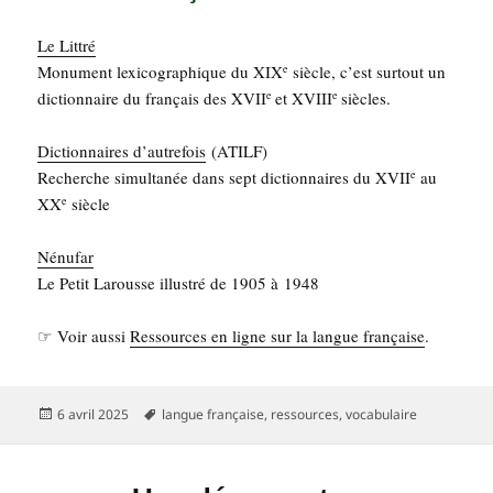
Le Lit­tré
Monu­ment lexi­co­gra­phique du XIX
siècle, c’est sur­tout un
e
dic­tion­naire du fran­çais des XVII
et XVIII
siècles.
e
e
Dic­tion­naires d’au­tre­fois
(ATILF)
Recherche simul­ta­née dans sept dic­tion­naires du XVII
au
e
XX
siècle
e
Nénu­far
Le Petit Larousse illus­tré de 1905 à 1948
☞ Voir aus­si
Res­sources en ligne sur la langue fran­çaise
.
Publié
Mots-
6 avril 2025
langue française
,
ressources
,
vocabulaire
le
clés