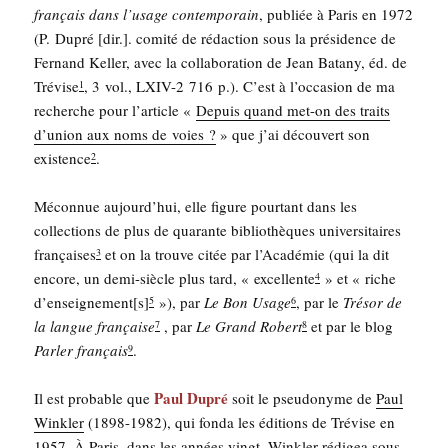
fran­çais dans l’u­sage contem­po­rain
, publiée à Paris en 1972
(P. Dupré [dir.]. comi­té de rédac­tion sous la pré­si­dence de
Fer­nand Kel­ler, avec la col­la­bo­ra­tion de Jean Bata­ny, éd. de
Tré­vise
, 3 vol., LXIV-2 716 p.). C’est à l’oc­ca­sion de ma
1
recherche pour l’ar­ticle «
Depuis quand met-on des traits
d’union aux noms de voies ?
» que j’ai décou­vert son
exis­tence
.
2
Mécon­nue aujourd’­hui, elle figure pour­tant dans les
col­lec­tions de plus de qua­rante biblio­thèques uni­ver­si­taires
fran­çaises
et on la trouve citée par l’A­ca­dé­mie (qui la dit
3
encore, un demi-siècle plus tard, « excel­lente
» et « riche
4
d’enseignement[s]
»), par
Le Bon Usage
, par le
Tré­sor de
5
6
la langue fran­çaise
, par
Le Grand Robert
et par le blog
7
8
Par­ler fran­çais
.
9
Paul Dupré
Il est pro­bable que
soit le pseu­do­nyme de
Paul
Wink­ler
(1898-1982), qui fon­da les édi­tions de Tré­vise en
1957. À Paris, dans les années vingt, Wink­ler rédi­gea sous