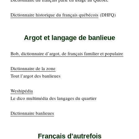
Dic­tion­naire his­to­rique du fran­çais qué­bé­cois
(DHFQ)
Argot et langage de banlieue
Bob, dic­tion­naire d’ar­got, de fran­çais fami­lier et populaire
Dic­tion­naire de la zone
Tout l’argot des banlieues
Weshi­pé­dia
Le dico mul­ti­mé­dia des lan­gages du quartier
Dic­tion­naire banlieues
Français d’autrefois