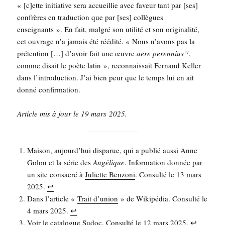
« [c]ette ini­tia­tive sera accueillie avec faveur tant par [ses]
confrères en tra­duc­tion que par [ses] col­lègues
ensei­gnants ». En fait, mal­gré son uti­li­té et son ori­gi­na­li­té,
cet ouvrage n’a jamais été réédi­té. « Nous n’a­vons pas la
pré­ten­tion […] d’a­voir fait une œuvre
aere per­en­nius
,
17
comme disait le poète latin », recon­nais­sait Fer­nand Kel­ler
dans l’in­tro­duc­tion. J’ai bien peur que le temps lui en ait
don­né confirmation.
Article mis à jour le 19 mars 2025.
Mai­son, aujourd’­hui dis­pa­rue, qui a publié aus­si Anne
Golon et la série des
Angé­lique
. Infor­ma­tion don­née par
un site consa­cré à
Juliette Ben­zo­ni
. Consul­té le 13 mars
2025.
↩︎
Dans l’ar­ticle «
Trait d’u­nion
» de Wiki­pé­dia. Consul­té le
4 mars 2025.
↩︎
Voir le
cata­logue Sudoc
. Consul­té le 12 mars 2025.
↩︎