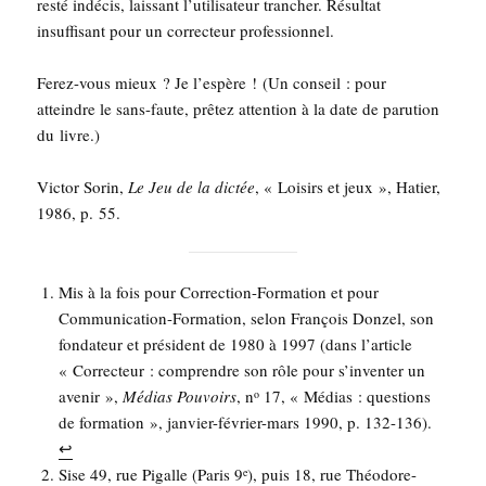
res­té indé­cis, lais­sant l’u­ti­li­sa­teur tran­cher. Résul­tat
insuf­fi­sant pour un cor­rec­teur professionnel.
Ferez-vous mieux ? Je l’es­père ! (Un conseil : pour
atteindre le sans-faute, prê­tez atten­tion à la date de paru­tion
du livre.)
Vic­tor Sorin,
Le Jeu de la dic­tée
, « Loi­sirs et jeux », Hatier,
1986, p. 55.
Mis à la fois pour Cor­rec­tion-For­ma­tion et pour
Com­mu­ni­ca­tion-For­ma­tion, selon Fran­çois Don­zel, son
fon­da­teur et pré­sident de 1980 à 1997 (dans l’ar­ticle
« Cor­rec­teur : com­prendre son rôle pour s’in­ven­ter un
ave­nir »,
Médias Pou­voirs
, n
17, « Médias : ques­tions
o
de for­ma­tion », jan­vier-février-mars 1990, p. 132-136).
↩︎
Sise 49, rue Pigalle (Paris 9
), puis 18, rue Théo­dore-
e