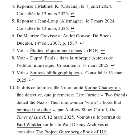
Réponse à Mathieu K. (Orléans)
, le 4 juillet 2024.
Consul­tée le 13 mars 2025.
↩︎
Réponse à Jean-Loup (Alle­magne)
, le 7 mars 2024.
Consul­tée le 13 mars 2025.
↩︎
De Mau­rice Gre­visse et André Goosse, De Boeck
Ducu­lot, 14
éd., 2007, p. 1537.
↩︎
e
Voir «
Études fré­quem­ment citées
» (PDF).
↩︎
Voir « Dupré (Paul) » dans la rubrique Auteurs de
l’é­di­tion numé­rique. Consul­tée le 13 mars 2025.
↩︎
Voir «
Sources biblio­gra­phiques
». Consul­té le 13 mars
2025.
↩︎
Je dois cette trou­vaille à mon amie
Karine Cha­dey­ron
,
fine détec­tive, que je remer­cie. Lire l’ar­ticle «
Two friends
defied the Nazis. Then one woman ‘wrote’ a book that
betrayed the other
», par Andrew Silow-Car­roll,
The
Times of Israel
, 12 mars 2025. Voir aus­si le por­trait de
Paul Wink­ler
sur le site Walt Dis­ney Archives et
consul­ter
The Pro­ject Guten­berg eBook of U.S.