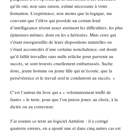
qu’ils ont, non sans rai­son, esti­mé néces­saire à votre
for­ma­tion. L’expérience, non moins que la logique, me
convaint que l’élève qui pos­sède un cer­tain fond
d’intelligeance résout assez aisé­ment les dif­fi­cul­tées, les plus
épi­neuses-mêmes, dont on les a héris­sées. Mais ceux qui
s’étant enor­gueuillis de leurs dis­po­si­tions natu­relles ou
s’étant acco­mo­dés d’une cer­taine non­cha­lence, ont dou­té
qu’il fal­lût tra­vailler sans nulle relâche pour par­ve­nir au
suc­cès, se sont trou­vés cruel­le­ment embar­ras­sés. Sache
donc, jeune homme ou jeune fille qui m’écoute, que la
per­sé­vé­rence et le tra­vail seul te condui­ront au succès. »
C’est l’au­teur du livre qui a « volon­tai­re­ment truf­fé de
fautes » le texte, pour que l’on puisse jouer, au choix, à la
dic­tée ou au correcteur.
J’ai sou­mis ce texte au logi­ciel Anti­dote : il a cor­ri­gé
qua­torze erreurs, en a ajou­té une et dans cinq autres cas est