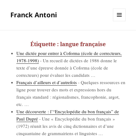
Franck Antoni
MENU
ET
WIDGETS
Étiquette :
langue française
Une dic­tée pour entrer à Cofor­ma (école de cor­rec­teurs,
1978-1998)
-
Un recueil de dic­tées de 1986 donne le
texte d’une épreuve don­née à Cofor­ma (école de
cor­rec­teurs) pour éva­luer les can­di­dats
…
Fran­çais d’ailleurs et d’autrefois
-
Quelques res­sources en
ligne pour trou­ver des mots et expres­sions hors du
fran­çais stan­dard : régio­na­lismes, fran­co­pho­nie, argot,
etc.
…
Une décou­verte : l’“Encyclopédie du bon fran­çais” de
Paul Dupré
-
Une « Ency­clo­pé­die du bon fran­çais »
(1972) réunit les avis de cinq dic­tion­naires et d’une
cin­quan­taine de gram­mai­riens et lin­guistes
…