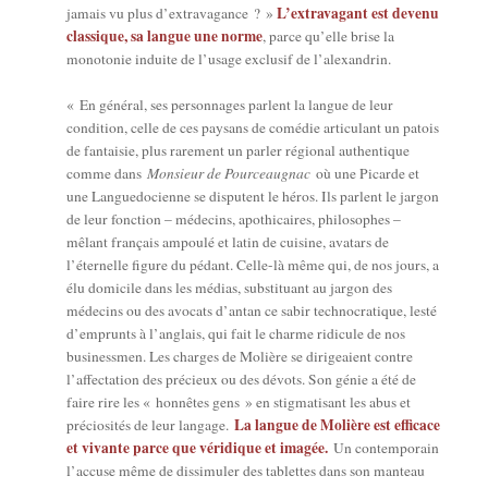
L’ex­tra­va­gant est deve­nu
jamais vu plus d’ex­tra­va­gance ? »
clas­sique, sa langue une norme
, parce qu’elle brise la
mono­to­nie induite de l’u­sage exclu­sif de l’alexandrin.
« En géné­ral, ses per­son­nages parlent la langue de leur
condi­tion, celle de ces pay­sans de comé­die arti­cu­lant un patois
de fan­tai­sie, plus rare­ment un par­ler régio­nal authen­tique
comme dans
Mon­sieur de Pour­ceau­gnac
où une Picarde et
une Lan­gue­do­cienne se dis­putent le héros. Ils parlent le jar­gon
de leur fonc­tion – méde­cins, apo­thi­caires, phi­lo­sophes –
mêlant fran­çais ampou­lé et latin de cui­sine, ava­tars de
l’é­ter­nelle figure du pédant. Celle-là même qui, de nos jours, a
élu domi­cile dans les médias, sub­sti­tuant au jar­gon des
méde­cins ou des avo­cats d’an­tan ce sabir tech­no­cra­tique, les­té
d’emprunts à l’an­glais, qui fait le charme ridi­cule de nos
busi­ness­men. Les charges de Molière se diri­geaient contre
l’af­fec­ta­tion des pré­cieux ou des dévots. Son génie a été de
faire rire les « hon­nêtes gens » en stig­ma­ti­sant les abus et
La langue de Molière est effi­cace
pré­cio­si­tés de leur lan­gage.
et vivante parce que véri­dique et ima­gée.
Un contem­po­rain
l’ac­cuse même de dis­si­mu­ler des tablettes dans son man­teau