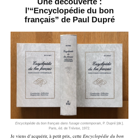
Une découverte :
l’“Encyclopédie du bon
français” de Paul Dupré
Ency­clo­pé­die du bon fran­çais dans l’u­sage contem­po­rain
, P. Dupré [dir.].
Paris, éd. de Tré­vise, 1972.
Je viens d’ac­qué­rir, à petit prix, cette
Ency­clo­pé­die du bon