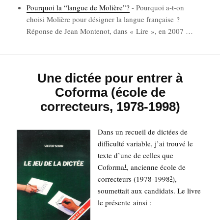
Pour­quoi la “langue de Molière”?
-
Pour­quoi a-t-on
choi­si Molière pour dési­gner la langue fran­çaise ?
Réponse de Jean Mon­te­not, dans « Lire », en 2007
…
Une dictée pour entrer à
Coforma (école de
correcteurs, 1978-1998)
Dans un recueil de dic­tées de
dif­fi­cul­té variable, j’ai trou­vé le
texte d’une de celles que
Cofor­ma
, ancienne école de
1
cor­rec­teurs (1978-1998
),
2
sou­met­tait aux can­di­dats. Le livre
le pré­sente ainsi :