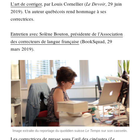
L’art de cor­ri­ger
, par Louis Cor­nel­lier (
Le Devoir
, 29 juin
2019). Un auteur qué­bé­cois rend hom­mage à ses
correctrices.
Entre­tien avec Solène Bou­ton, pré­si­dente de l’As­so­cia­tion
des cor­rec­teurs de langue fran­çaise
(BookS­quad, 29
mars 2019).
Image extraite du repor­tage du quo­ti­dien suisse
Le Temps
sur son cassetin.
Les cor­rec­trices de presse sous l’œil des cinéastes
(
Le