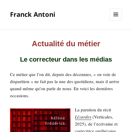
Franck Antoni
MENU
ET
WIDGETS
Actualité du métier
Le correcteur dans les médias
Ce métier que l’on dit, depuis des décen­nies, « en voie de
dis­pa­ri­tion » ne fait pas la une des quo­ti­diens, mais il arrive
quand même qu’on parle de nous. En voi­ci les der­nières
occasions.
La paru­tion du récit
Lézardes
(Ver­ti­cales,
2025), de l’écrivaine et
cor­rec­trice qué­bé­coise