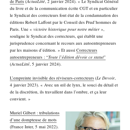
de Paris
(
Actua­Lit­té
, 2 jan­vier 2024). « Le Syn­di­cat Géné­ral
du livre et de la com­mu­ni­ca­tion écrite CGT et en par­ti­cu­lier
le Syn­di­cat des cor­rec­teurs font état de la condam­na­tion des
édi­tions Robert Laf­font par le Conseil des Prud’­hommes de
Paris. Une «
vic­toire his­to­rique pour notre métier
»,
sou­ligne le Syn­di­cat des cor­rec­teurs, qui éta­blit une
juris­pru­dence concer­nant le recours aux autoen­tre­pre­neurs
par les mai­sons d’é­di­tion. » Et aus­si
Cor­rec­teurs
autoen­tre­pre­neurs : “
Toute l’é­di­tion dévoie ce sta­tut
”
(
Actua­Lit­té
, 5 jan­vier 2024).
L’empreinte invi­sible des révi­seurs-cor­rec­teurs
(
Le Devoir
,
4 jan­vier 2023). « Avec un œil de lynx, le sou­ci du détail et
de la dis­cré­tion, ils tra­vaillent dans l’ombre, et ça leur
convient. »
Muriel Gil­bert : tri­bu­la­tions
d’une domp­teuse de mots
(France Inter, 5 mai 2022).