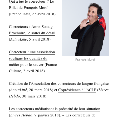
Qui a tué le cor­rec­teur ?
Le
Billet de Fran­çois Morel
(France Inter, 27 avril 2018).
Cor­rec­teurs : Anne-Soa­zig
Bro­choire, le sou­ci du détail
(
Actua­Lit­té
, 5 avril 2018).
Cor­rec­teur : une asso­cia­tion
sou­ligne les qua­li­tés du
Fran­çois Morel.
métier pour le sau­ver
(France
Culture, 2 avril 2018).
Créa­tion de l’As­so­cia­tion des cor­rec­teurs de langue fran­çaise
(
Actua­Lit­té
, 20 mars 2018) et
Copré­si­dence à l’A­CLF
(
Livres
Heb­do
, 30 mars 2018).
Les cor­rec­teurs média­tisent la pré­ca­ri­té de leur situa­tion
(
Livres Heb­do
, 9 jan­vier 2018). « Les cor­rec­teurs de