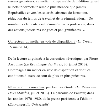
erreurs gros­sières, ce métier indis­pen­sable de l’é­di­tion qu’est
le lec­teur-cor­rec­teur semble plus mena­cé que jamais.
Repré­sailles envers les sala­riés, absence de for­ma­tion,
réduc­tion du temps de tra­vail et de la rému­né­ra­tion… De
nom­breux élé­ments sont dénon­cés par la pro­fes­sion, dans
des actions judi­ciaires longues et peu gratifiantes. »
Cor­rec­teur, un métier en voie de dis­pa­ri­tion ?
(
La Croix
,
15 mai 2014).
De la lec­ture angois­sée à la cor­rec­tion névro­tique
, par Pierre
Assou­line (
La Répu­blique des livres
, 30 juillet 2013).
Hom­mage à un métier en voie de dis­pa­ri­tion et dont les
condi­tions d’exer­cice sont de plus en plus précaires.
Névrose d’un cor­rec­teur
, par Jacques Gou­let (
La Revue des
Deux Mondes
, juillet 2013). Le par­cours de l’au­teur, dans
les années 1970-1980, de la presse pari­sienne à l’é­di­tion
(
Ency­clopæ­dia Uni­ver­sa­lis
).