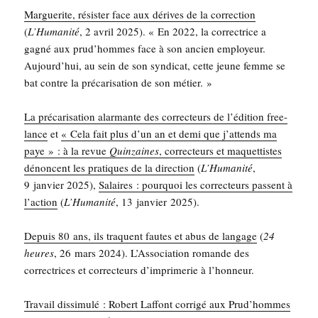
Mar­gue­rite, résis­ter face aux dérives de la cor­rec­tion
(
L’Hu­ma­ni­té
, 2 avril 2025). « En 2022, la cor­rec­trice a
gagné aux prud’hommes face à son ancien employeur.
Aujourd’hui, au sein de son syn­di­cat, cette jeune femme se
bat contre la pré­ca­ri­sa­tion de son métier. »
La pré­ca­ri­sa­tion alar­mante des cor­rec­teurs de l’édition free-
lance
et
« Cela fait plus d’un an et demi que j’attends ma
paye » : à la revue
Quin­zaines
, cor­rec­teurs et maquet­tistes
dénoncent les pra­tiques de la direc­tion
(
L’Humanité
,
9 jan­vier 2025),
Salaires : pour­quoi les cor­rec­teurs passent à
l’action
(
L’Humanité
, 13 jan­vier 2025).
Depuis 80 ans, ils traquent fautes et abus de lan­gage
(
24
heures
, 26 mars 2024). L’Association romande des
cor­rec­trices et cor­rec­teurs d’imprimerie à l’honneur.
Tra­vail dis­si­mu­lé : Robert Laf­font cor­ri­gé aux Prud’­hommes