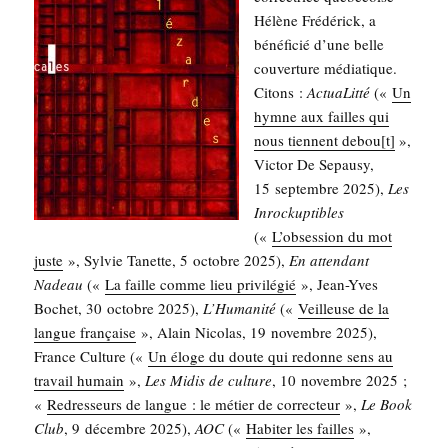
Hélène Fré­dé­rick, a
béné­fi­cié d’une belle
cou­ver­ture média­tique.
Citons :
Actua­Lit­té
(«
Un
hymne aux failles qui
nous tiennent debou[t]
»,
Vic­tor De Sepau­sy,
15 sep­tembre 2025),
Les
Inro­ckup­tibles
(«
L’obsession du mot
juste
», Syl­vie Tanette, 5 octobre 2025),
En atten­dant
Nadeau
(«
La faille comme lieu pri­vi­lé­gié
», Jean-Yves
Bochet, 30 octobre 2025),
L’Humanité
(«
Veilleuse de la
langue fran­çaise
», Alain Nico­las, 19 novembre 2025),
France Culture («
Un éloge du doute qui redonne sens au
tra­vail humain
»,
Les Midis de culture
, 10 novembre 2025 ;
«
Redres­seurs de langue : le métier de cor­rec­teur
»,
Le Book
Club
, 9 décembre 2025),
AOC
(«
Habi­ter les failles
»,