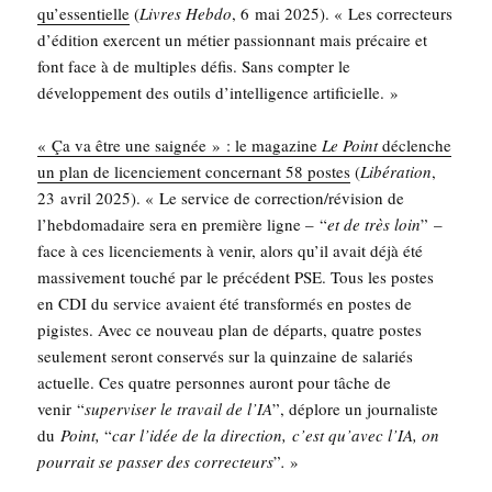
qu’es­sen­tielle
(
Livres Heb­do
, 6 mai 2025). « Les cor­rec­teurs
d’é­di­tion exercent un métier pas­sion­nant mais pré­caire et
font face à de mul­tiples défis. Sans comp­ter le
déve­lop­pe­ment des outils d’in­tel­li­gence artificielle. »
« Ça va être une sai­gnée » : le maga­zine
Le Point
déclenche
un plan de licen­cie­ment concer­nant 58 postes
(
Libé­ra­tion
,
23 avril 2025). « Le ser­vice de correction/révision de
l’hebdomadaire sera en pre­mière ligne – “
et de très loin
” –
face à ces licen­cie­ments à venir, alors qu’il avait déjà été
mas­si­ve­ment tou­ché par le pré­cé­dent PSE. Tous les postes
en CDI du ser­vice avaient été trans­for­més en postes de
pigistes. Avec ce nou­veau plan de départs, quatre postes
seule­ment seront conser­vés sur la quin­zaine de sala­riés
actuelle. Ces quatre per­sonnes auront pour tâche de
venir “
super­vi­ser le tra­vail de l’IA
”, déplore un jour­na­liste
du
Point,
“
car l’idée de la direc­tion, c’est qu’avec l’IA, on
pour­rait se pas­ser des cor­rec­teurs
”
.
»