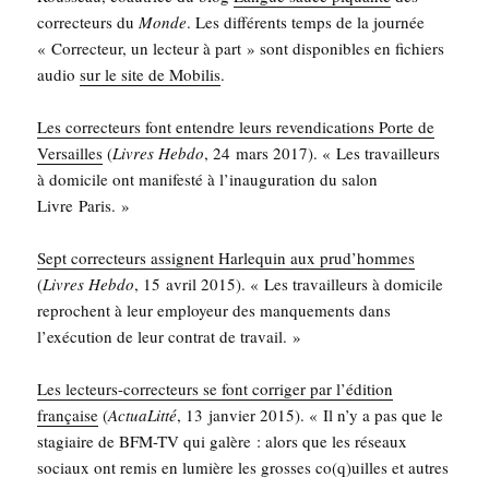
cor­rec­teurs du
Monde
. Les dif­fé­rents temps de la jour­née
« Cor­rec­teur, un lec­teur à part » sont dis­po­nibles en fichiers
audio
sur le site de Mobi­lis
.
Les cor­rec­teurs font entendre leurs reven­di­ca­tions Porte de
Ver­sailles
(
Livres Heb­do
, 24 mars 2017). « Les tra­vailleurs
à domi­cile ont mani­fes­té à l’i­nau­gu­ra­tion du salon
Livre Paris. »
Sept cor­rec­teurs assignent Har­le­quin aux prud’­hommes
(
Livres Heb­do
, 15 avril 2015). « Les tra­vailleurs à domi­cile
reprochent à leur employeur des man­que­ments dans
l’exé­cu­tion de leur contrat de travail. »
Les lec­teurs-cor­rec­teurs se font cor­ri­ger par l’é­di­tion
fran­çaise
(
Actua­Lit­té
, 13 jan­vier 2015). « Il n’y a pas que le
sta­giaire de BFM-TV qui galère : alors que les réseaux
sociaux ont remis en lumière les grosses co(q)uilles et autres