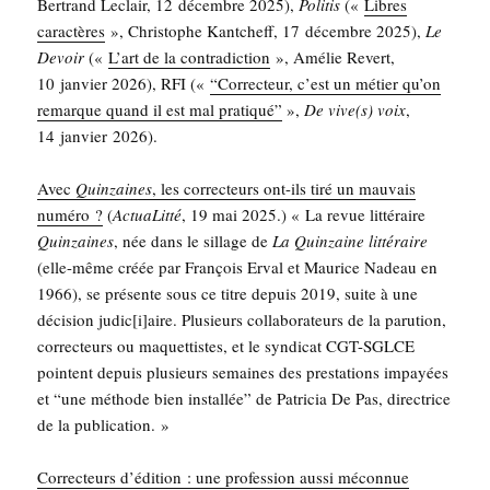
Ber­trand Leclair, 12 décembre 2025),
Poli­tis
(«
Libres
carac­tères
», Chris­tophe Kant­cheff, 17 décembre 2025),
Le
Devoir
(«
L’art de la contra­dic­tion
», Amé­lie Revert,
10 jan­vier 2026), RFI («
“Cor­rec­teur, c’est un métier qu’on
remarque quand il est mal pra­ti­qué”
»,
De vive(s) voix
,
14 jan­vier 2026).
Avec
Quin­zaines
, les cor­rec­teurs ont-ils tiré un mau­vais
numé­ro ?
(
Actua­Lit­té
, 19 mai 2025.) « La revue lit­té­raire
Quin­zaines
, née dans le sillage de
La Quin­zaine lit­té­raire
(elle-même créée par Fran­çois Erval et Mau­rice Nadeau en
1966), se pré­sente sous ce titre depuis 2019, suite à une
déci­sion judic[i]aire. Plu­sieurs col­la­bo­ra­teurs de la paru­tion,
cor­rec­teurs ou maquet­tistes, et le syn­di­cat CGT-SGLCE
pointent depuis plu­sieurs semaines des pres­ta­tions impayées
et “une méthode bien ins­tal­lée” de Patri­cia De Pas, direc­trice
de la publication. »
Cor­rec­teurs d’é­di­tion : une pro­fes­sion aus­si mécon­nue