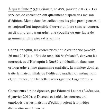
À qui la faute ?
(
Que choi­sir
, n° 499, jan­vier 2012). « Les
ser­vices de cor­rec­tion ont qua­si­ment dis­pa­ru des mai­son
d’é­di­tion. Même dans les col­lec­tions les plus pres­ti­gieuses, il
est aujourd’­hui impos­sible d’ou­vrir un livre sans ren­con­trer,
au détour d’un para­graphe, une coquille ou une faute de
gram­maire. Et le pire est à venir. »
Chez Har­le­quin, les cor­rec­trices ont le cœur bri­sé
(
Rue89
,
26 mai 2010). « “Eau de rose 100 % fre­la­tée”, écrivent les
cor­rec­trices d’Harlequin à Rue89 en détaillant, dans une
ortho­graphe et une gram­maire par­faites, la manière dont les
traite la mai­son filiale de l’éditeur cana­dien du même nom
et, en France, de Hachette Livres (groupe Lagardère). »
Cor­rec­teurs à rude épreuve
, par Édouard Lau­net (
Libé­ra­tion
,
6 jan­vier 2010). « Dis­crets et iso­lés, les cor­rec­teurs
employés par les mai­sons d’édition voient leur métier
dis­pa­raître peu à peu. »