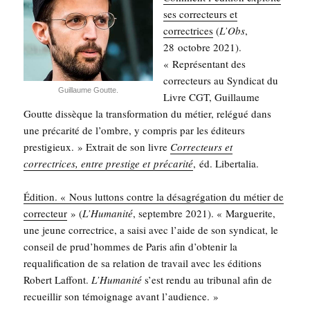
ses cor­rec­teurs et
cor­rec­trices
(
L’Obs
,
28 octobre 2021).
« Repré­sen­tant des
cor­rec­teurs au Syn­di­cat du
Guillaume Goutte.
Livre CGT, Guillaume
Goutte dis­sèque la trans­for­ma­tion du métier, relé­gué dans
une pré­ca­ri­té de l’ombre, y com­pris par les édi­teurs
pres­ti­gieux. » Extrait de son livre
Cor­rec­teurs et
cor­rec­trices, entre pres­tige et pré­ca­ri­té
,
éd. Liber­ta­lia.
Édi­tion. « Nous lut­tons contre la désa­gré­ga­tion du métier de
cor­rec­teur
» (
L’Hu­ma­ni­té
, sep­tembre 2021). « Mar­gue­rite,
une jeune cor­rec­trice, a sai­si avec l’aide de son syn­di­cat, le
conseil de prud’hommes de Paris afin d’obtenir la
requa­li­fi­ca­tion de sa rela­tion de tra­vail avec les édi­tions
Robert Laf­font.
L’Humanité
s’est ren­du au tri­bu­nal afin de
recueillir son témoi­gnage avant l’audience. »