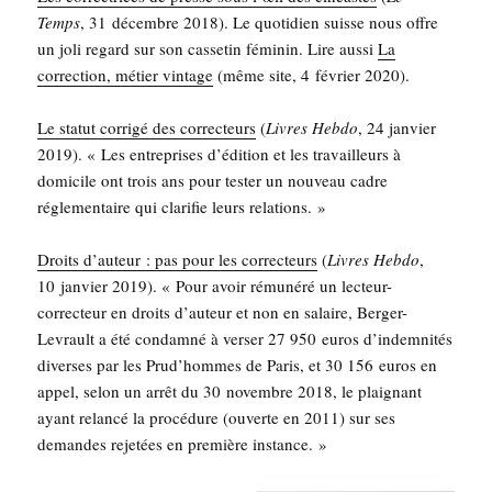
Temps
, 31 décembre 2018). Le quo­ti­dien suisse nous offre
un joli regard sur son cas­se­tin fémi­nin. Lire aus­si
La
cor­rec­tion, métier vin­tage
(même site, 4 février 2020).
Le sta­tut cor­ri­gé des cor­rec­teurs
(
Livres Heb­do
, 24 jan­vier
2019). « Les entre­prises d’é­di­tion et les tra­vailleurs à
domi­cile ont trois ans pour tes­ter un nou­veau cadre
régle­men­taire qui cla­ri­fie leurs relations. »
Droits d’au­teur : pas pour les cor­rec­teurs
(
Livres Heb­do
,
10 jan­vier 2019). « Pour avoir rému­né­ré un lec­teur-
cor­rec­teur en droits d’au­teur et non en salaire, Ber­ger-
Levrault a été condam­né à ver­ser 27 950 euros d’in­dem­ni­tés
diverses par les Prud’­hommes de Paris, et 30 156 euros en
appel, selon un arrêt du 30 novembre 2018, le plai­gnant
ayant relan­cé la pro­cé­dure (ouverte en 2011) sur ses
demandes reje­tées en pre­mière instance. »