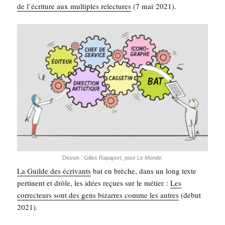
de l’écriture aux mul­tiples relec­tures
(7 mai 2021).
Des­sin : Gilles Rapa­port, pour
Le Monde
.
La Guilde des écri­vants
bat en brèche, dans un long texte
per­ti­nent et drôle, les idées reçues sur le métier :
Les
cor­rec­teurs sont des gens bizarres comme les autres
(début
2021).