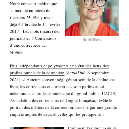
Notre consœur média­tique
se raconte au micro de
L’ins­tant M
. Elle y avait
déjà été invi­tée le 14 février
2017 :
Les mots (maux) des
jour­na­listes ? Confes­sions
Muriel Gil­bert.
d’une cor­rec­trice au
Monde
.
Plus indé­pen­dants et poly­va­lents : un état des lieux des
pro­fes­sion­nels de la cor­rec­tion
(
Actua­Lit­té
, 6 sep­tembre
2021). « Auteurs sou­vent négli­gés au sein de la chaîne du
livre, les cor­rec­teurs et cor­rec­trices sont par­fois aus­si
mécon­nus des pro­fes­sion­nels que du grand public. L’ACLF,
Asso­cia­tion des cor­rec­teurs de langue fran­çaise, révèle le
por­trait des métiers de la cor­rec­tion, des­si­né par une grande
enquête auprès de ceux et celles qui les pratiquent. »
Com­ment l’édition exploite