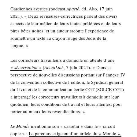
Gar­diennes aver­ties
(pod­cast
Apar­té
, éd. Alto, 17 juin
2021). « Deux révi­seuses-cor­rec­trices parlent des divers
aspects de leur métier, de leurs fautes pré­fé­rées et de leurs
pires bêtes noires, et un auteur raconte l’expérience de
sou­mettre un texte au crayon rouge des Jedis de la
langue. »
Les cor­rec­teurs tra­vailleurs à domi­cile en attente d’une
«
sécu­ri­sa­tion »
(
Actua­Lit­té
, 7 juin 2021). « Dans la
pers­pec­tive de nou­velles dis­cus­sions por­tant sur l’an­nexe IV
de la conven­tion col­lec­tive de l’é­di­tion, le Syn­di­cat géné­ral
du Livre et de la com­mu­ni­ca­tion écrite CGT (SGLCE-CGT)
a inter­ro­gé les cor­rec­teurs tra­vailleurs à domi­cile sur leur
quo­ti­dien, leurs condi­tions de tra­vail et leurs attentes, pour
por­ter au mieux leurs revendications. »
Le Monde
men­tionne son « cas­se­tin » dans le « cir­cuit
copie » :
Le par­cours exi­geant d’un article du « Monde »,