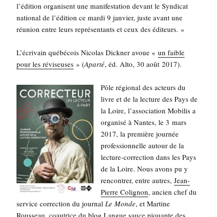
l’é­di­tion orga­nisent une mani­fes­ta­tion devant le Syn­di­cat
natio­nal de l’é­di­tion ce mar­di 9 jan­vier, juste avant une
réunion entre leurs repré­sen­tants et ceux des éditeurs. »
L’é­cri­vain qué­bé­cois Nico­las Dick­ner avoue «
un faible
pour les révi­seuses
» (
Apar­té
, éd. Alto, 30 août 2017).
Pôle régio­nal des acteurs du
livre et de la lec­ture des Pays de
la Loire, l’association Mobi­lis a
orga­ni­sé à Nantes, le 3 mars
2017, la pre­mière jour­née
pro­fes­sion­nelle autour de la
lec­ture-cor­rec­tion dans les Pays
de la Loire. Nous avons pu y
ren­con­trer, entre autres,
Jean-
Pierre Coli­gnon
, ancien chef du
ser­vice cor­rec­tion du jour­nal
Le Monde
, et Mar­tine
Rous­seau, coau­trice du blog
Langue sauce piquante
des