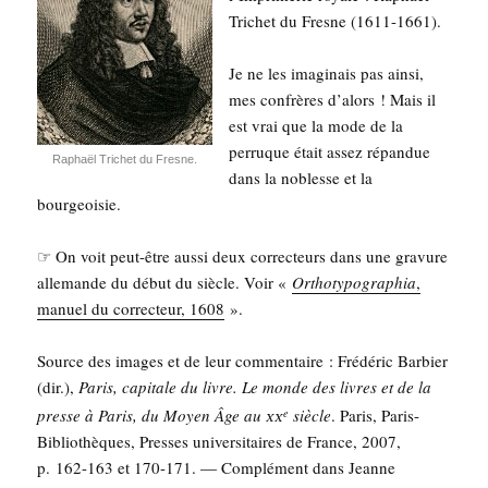
Tri­chet du Fresne (1611-1661).
Je ne les ima­gi­nais pas ain­si,
mes confrères d’alors ! Mais il
est vrai que la mode de la
per­ruque était assez répan­due
Raphaël Tri­chet du Fresne.
dans la noblesse et la
bourgeoisie.
☞ On voit peut-être aus­si deux cor­rec­teurs dans une gra­vure
alle­mande du début du siècle. Voir «
Ortho­ty­po­gra­phia
,
manuel du cor­rec­teur, 1608
».
Source des images et de leur com­men­taire : Fré­dé­ric Bar­bier
(dir.),
Paris, capi­tale du livre. Le monde des livres et de la
xx
presse à Paris, du Moyen Âge au
siècle
. Paris, Paris-
e
Biblio­thèques, Presses uni­ver­si­taires de France, 2007,
p. 162-163 et 170-171. — Com­plé­ment dans Jeanne