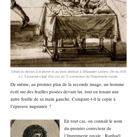
Détail du des­sin à la plume et au lavis attri­bué à Sébas­tien Leclerc (fin du XVII
s.). Il pour­rait s’a­gir d’un (ou du ?) cor­rec­teur de l’Im­pri­me­rie royale.
De même, au pre­mier plan de la seconde image, un homme
écrit sur des feuilles posées devant lui, tout en tenant une
autre feuille de sa main gauche. Com­pare-t-il la copie à
l’épreuve imprimée ?
En tout cas, on connaît le nom
du pre­mier cor­rec­teur de
l’Imprimerie royale : Raphaël