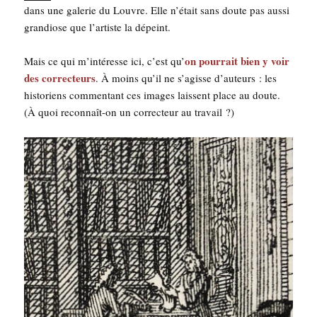
dans une gale­rie du Louvre. Elle n’était sans doute pas aus­si
gran­diose que l’artiste la dépeint.
on pour­rait bien y voir
Mais ce qui m’intéresse ici, c’est qu’
des cor­rec­teurs
. À moins qu’il ne s’agisse d’auteurs : les
his­to­riens com­men­tant ces images laissent place au doute.
(À quoi recon­naît-on un cor­rec­teur au travail ?)