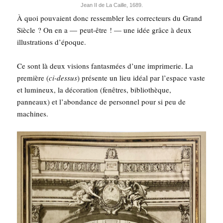
Jean II de La Caille, 1689.
À quoi pou­vaient donc res­sem­bler les cor­rec­teurs du Grand
Siècle ? On en a — peut-être ! — une idée grâce à deux
illus­tra­tions d’époque.
Ce sont là deux visions fan­tas­mées d’une impri­me­rie. La
pre­mière (
ci-des­sus
) pré­sente un lieu idéal par l’espace vaste
et lumi­neux, la déco­ra­tion (fenêtres, biblio­thèque,
pan­neaux) et l’abondance de per­son­nel pour si peu de
machines.