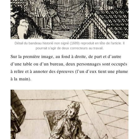
Détail du ban­deau his­to­rié non signé (1689) repro­duit en tête de l’ar­ticle. Il
pour­rait s’a­gir de deux cor­rec­teurs au travail.
Sur la pre­mière image, au fond à droite, de part et d’autre
d’une table ou d’un bureau, deux per­son­nages sont occu­pés
à relire et à anno­ter des épreuves (l’un d’eux tient une plume
à la main).