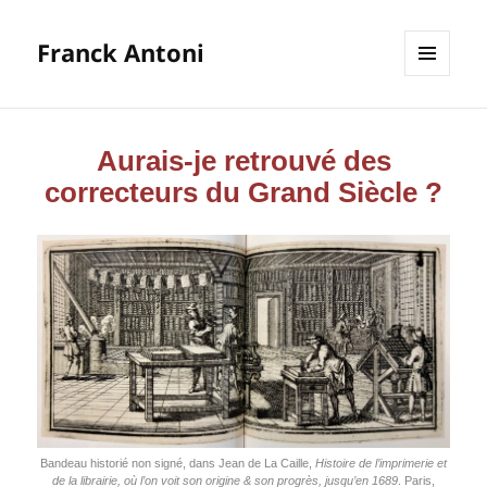
Franck Antoni
MENU
ET
WIDGETS
Aurais-je retrouvé des
correcteurs du Grand Siècle ?
Ban­deau his­to­rié non signé, dans Jean de La Caille,
His­toire de l’imprimerie et
de la librai­rie, où l’on voit son ori­gine & son pro­grès, jusqu’en 1689
. Paris,