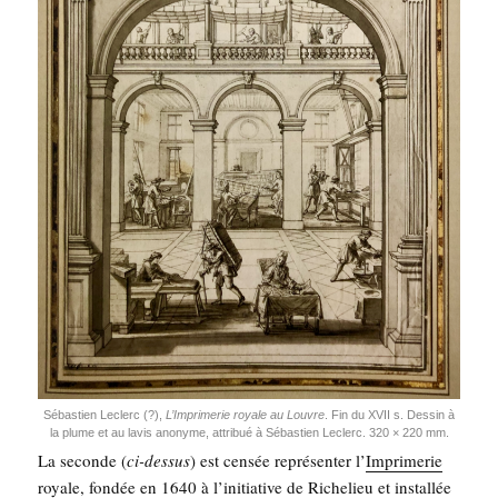
Sébas­tien Leclerc (?),
L’Imprimerie royale au Louvre
. Fin du XVII s. Des­sin à
la plume et au lavis ano­nyme, attri­bué à Sébas­tien Leclerc. 320 × 220 mm.
La seconde (
ci-des­sus
) est cen­sée repré­sen­ter l’
Impri­me­rie
royale
, fon­dée en 1640 à l’initiative de Riche­lieu et ins­tal­lée