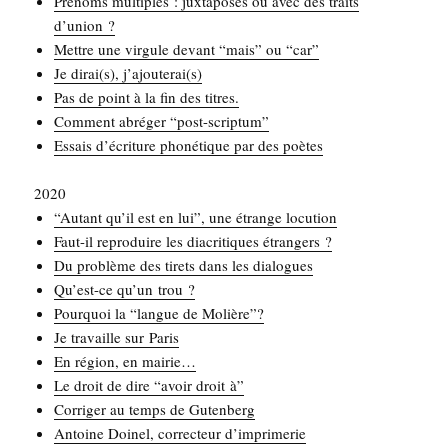
Pré­noms mul­tiples : jux­ta­po­sés ou avec des traits
d’union ?
Mettre une vir­gule devant “mais” ou “car”
Je dirai(s), j’ajouterai(s)
Pas de point à la fin des titres.
Com­ment abré­ger “post-scrip­tum”
Essais d’écriture pho­né­tique par des poètes
2020
“Autant qu’il est en lui”, une étrange locution
Faut-il repro­duire les dia­cri­tiques étrangers ?
Du pro­blème des tirets dans les dialogues
Qu’est-ce qu’un trou ?
Pour­quoi la “langue de Molière”?
Je tra­vaille sur Paris
En région, en mairie…
Le droit de dire “avoir droit à”
Cor­ri­ger au temps de Gutenberg
Antoine Doi­nel, cor­rec­teur d’imprimerie