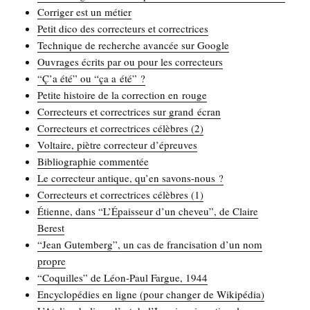
Cor­ri­ger est un métier
Petit dico des cor­rec­teurs et correctrices
Tech­nique de recherche avan­cée sur Google
Ouvrages écrits par ou pour les correcteurs
“Ç’a été” ou “ça a été” ?
Petite his­toire de la cor­rec­tion en rouge
Cor­rec­teurs et cor­rec­trices sur grand écran
Cor­rec­teurs et cor­rec­trices célèbres (2)
Vol­taire, piètre cor­rec­teur d’épreuves
Biblio­gra­phie commentée
Le cor­rec­teur antique, qu’en savons-nous ?
Cor­rec­teurs et cor­rec­trices célèbres (1)
Étienne, dans “L’Épaisseur d’un che­veu”, de Claire
Berest
“Jean Gutem­berg”, un cas de fran­ci­sa­tion d’un nom
propre
“Coquilles” de Léon-Paul Fargue, 1944
Ency­clo­pé­dies en ligne (pour chan­ger de Wikipédia)