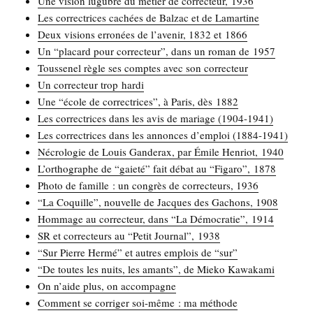
Une vision lugubre du métier de cor­rec­teur, 1936
Les cor­rec­trices cachées de Bal­zac et de Lamartine
Deux visions erro­nées de l’avenir, 1832 et 1866
Un “pla­card pour cor­rec­teur”, dans un roman de 1957
Tous­se­nel règle ses comptes avec son correcteur
Un cor­rec­teur trop hardi
Une “école de cor­rec­trices”, à Paris, dès 1882
Les cor­rec­trices dans les avis de mariage (1904-1941)
Les cor­rec­trices dans les annonces d’emploi (1884-1941)
Nécro­lo­gie de Louis Gan­de­rax, par Émile Hen­riot, 1940
L’orthographe de “gaie­té” fait débat au “Figa­ro”, 1878
Pho­to de famille : un congrès de cor­rec­teurs, 1936
“La Coquille”, nou­velle de Jacques des Gachons, 1908
Hom­mage au cor­rec­teur, dans “La Démo­cra­tie”, 1914
SR et cor­rec­teurs au “Petit Jour­nal”, 1938
“Sur Pierre Her­mé” et autres emplois de “sur”
“De toutes les nuits, les amants”, de Mie­ko Kawakami
On n’aide plus, on accompagne
Com­ment se cor­ri­ger soi-même : ma méthode