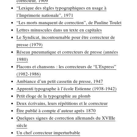
cor­rec­teur, 1909
“Lexique des règles typo­gra­phiques en usage à
l’Imprimerie natio­nale”, 1971
“Les morts manquent de cor­rec­tion”, de Pau­line Toulet
Lettres minus­cules dans un texte en capitales
Le Syn­di­cat, incon­tour­nable pour être cor­rec­teur de
presse (1979)
Réseau pneu­ma­tique et cor­rec­teurs de presse (années
1980)
Fla­cons et chan­sons : les cor­rec­teurs de “L’Express”
(1982-1986)
Ambiance d’un petit cas­se­tin de presse, 1947
Appren­ti typo­graphe à l’école Estienne (1938-1942)
Petit éloge de la typo­gra­phie au plomb
Deux écri­vains, leurs répé­ti­tions et le correcteur
Être publié à compte d’auteur après 1870
Quelques signes de cor­rec­tion alle­mands du XVIIIe
siècle
Un chef cor­rec­teur imperturbable