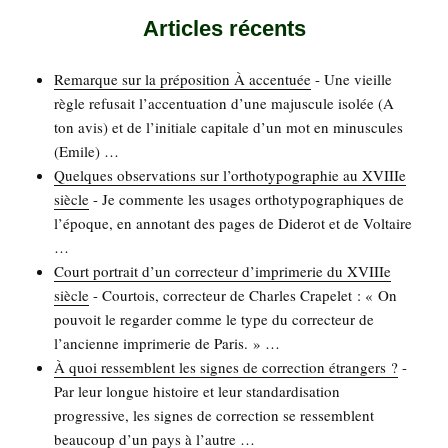
Articles récents
Remarque sur la pré­po­si­tion À accen­tuée
-
Une vieille
règle refu­sait l’ac­cen­tua­tion d’une majus­cule iso­lée (A
ton avis) et de l’initiale capi­tale d’un mot en minus­cules
(Emile)
…
Quelques obser­va­tions sur l’orthotypographie au XVIIIe
siècle
-
Je com­mente les usages ortho­ty­po­gra­phiques de
l’époque, en anno­tant des pages de Dide­rot et de Vol­taire
…
Court por­trait d’un cor­rec­teur d’imprimerie du XVIIIe
siècle
-
Cour­tois, cor­rec­teur de Charles Cra­pe­let : « On
pou­voit le regar­der comme le type du cor­rec­teur de
l’ancienne impri­me­rie de Paris. »
…
À quoi res­semblent les signes de cor­rec­tion étran­gers ?
-
Par leur longue his­toire et leur stan­dar­di­sa­tion
pro­gres­sive, les signes de cor­rec­tion se res­semblent
beau­coup d’un pays à l’autre
…