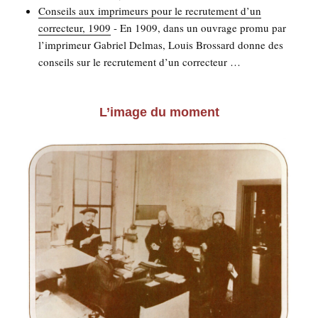
Conseils aux impri­meurs pour le recru­te­ment d’un
cor­rec­teur, 1909
-
En 1909, dans un ouvrage pro­mu par
l’im­pri­meur Gabriel Del­mas, Louis Bros­sard donne des
conseils sur le recru­te­ment d’un cor­rec­teur
…
L’image du moment