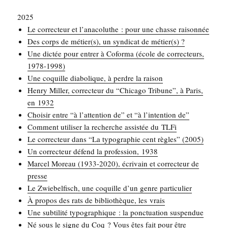
2025
Le cor­rec­teur et l’anacoluthe : pour une chasse raisonnée
Des corps de métier(s), un syn­di­cat de métier(s) ?
Une dic­tée pour entrer à Cofor­ma (école de cor­rec­teurs,
1978-1998)
Une coquille dia­bo­lique, à perdre la raison
Hen­ry Mil­ler, cor­rec­teur du “Chi­ca­go Tri­bune”, à Paris,
en 1932
Choi­sir entre “à l’attention de” et “à l’intention de”
Com­ment uti­li­ser la recherche assis­tée du TLFi
Le cor­rec­teur dans “La typo­gra­phie cent règles” (2005)
Un cor­rec­teur défend la pro­fes­sion, 1938
Mar­cel Moreau (1933-2020), écri­vain et cor­rec­teur de
presse
Le Zwie­bel­fisch, une coquille d’un genre particulier
À pro­pos des rats de biblio­thèque, les vrais
Une sub­ti­li­té typo­gra­phique : la ponc­tua­tion suspendue
Né sous le signe du Coq ? Vous êtes fait pour être