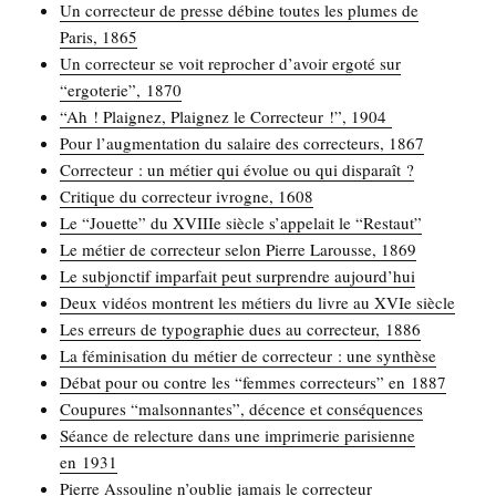
Un cor­rec­teur de presse débine toutes les plumes de
Paris, 1865
Un cor­rec­teur se voit repro­cher d’avoir ergo­té sur
“ergo­te­rie”, 1870
“Ah ! Plai­gnez, Plai­gnez le Cor­rec­teur !”, 1904
Pour l’augmentation du salaire des cor­rec­teurs, 1867
Cor­rec­teur : un métier qui évo­lue ou qui disparaît ?
Cri­tique du cor­rec­teur ivrogne, 1608
Le “Jouette” du XVIIIe siècle s’appelait le “Res­taut”
Le métier de cor­rec­teur selon Pierre Larousse, 1869
Le sub­jonc­tif impar­fait peut sur­prendre aujourd’hui
Deux vidéos montrent les métiers du livre au XVIe siècle
Les erreurs de typo­gra­phie dues au cor­rec­teur, 1886
La fémi­ni­sa­tion du métier de cor­rec­teur : une synthèse
Débat pour ou contre les “femmes cor­rec­teurs” en 1887
Cou­pures “mal­son­nantes”, décence et conséquences
Séance de relec­ture dans une impri­me­rie pari­sienne
en 1931
Pierre Assou­line n’oublie jamais le correcteur