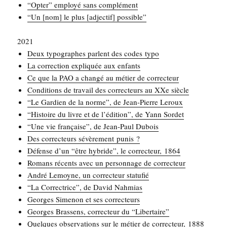
“Opter” employé sans complément
“Un [nom] le plus [adjec­tif] possible”
2021
Deux typo­graphes parlent des codes typo
La cor­rec­tion expli­quée aux enfants
Ce que la PAO a chan­gé au métier de correcteur
Condi­tions de tra­vail des cor­rec­teurs au XXe siècle
“Le Gar­dien de la norme”, de Jean-Pierre Leroux
“His­toire du livre et de l’édition”, de Yann Sordet
“Une vie fran­çaise”, de Jean-Paul Dubois
Des cor­rec­teurs sévè­re­ment punis ?
Défense d’un “être hybride”, le cor­rec­teur, 1864
Romans récents avec un per­son­nage de correcteur
André Lemoyne, un cor­rec­teur statufié
“La Cor­rec­trice”, de David Nahmias
Georges Sime­non et ses correcteurs
Georges Bras­sens, cor­rec­teur du “Liber­taire”
Quelques obser­va­tions sur le métier de cor­rec­teur, 1888