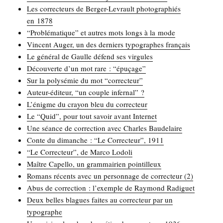
Les cor­rec­teurs de Ber­ger-Levrault pho­to­gra­phiés
en 1878
“Pro­blé­ma­tique” et autres mots longs à la mode
Vincent Auger, un des der­niers typo­graphes français
Le géné­ral de Gaulle défend ses virgules
Décou­verte d’un mot rare : “épu­çage”
Sur la poly­sé­mie du mot “cor­rec­teur”
Auteur-édi­teur, “un couple infernal” ?
L’énigme du crayon bleu du correcteur
Le “Quid”, pour tout savoir avant Internet
Une séance de cor­rec­tion avec Charles Baudelaire
Conte du dimanche : “Le Cor­rec­teur”, 1911
“Le Cor­rec­teur”, de Mar­co Lodoli
Maître Capel­lo, un gram­mai­rien pointilleux
Romans récents avec un per­son­nage de cor­rec­teur (2)
Abus de cor­rec­tion : l’exemple de Ray­mond Radiguet
Deux belles blagues faites au cor­rec­teur par un
typographe