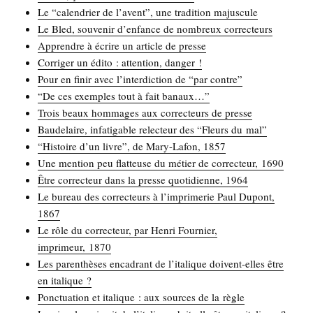
Le “calen­drier de l’avent”, une tra­di­tion majuscule
Le Bled, sou­ve­nir d’enfance de nom­breux correcteurs
Apprendre à écrire un article de presse
Cor­ri­ger un édi­to : atten­tion, danger !
Pour en finir avec l’interdiction de “par contre”
“De ces exemples tout à fait banaux…”
Trois beaux hom­mages aux cor­rec­teurs de presse
Bau­de­laire, infa­ti­gable relec­teur des “Fleurs du mal”
“His­toire d’un livre”, de Mary-Lafon, 1857
Une men­tion peu flat­teuse du métier de cor­rec­teur, 1690
Être cor­rec­teur dans la presse quo­ti­dienne, 1964
Le bureau des cor­rec­teurs à l’imprimerie Paul Dupont,
1867
Le rôle du cor­rec­teur, par Hen­ri Four­nier,
impri­meur, 1870
Les paren­thèses enca­drant de l’italique doivent-elles être
en italique ?
Ponc­tua­tion et ita­lique : aux sources de la règle