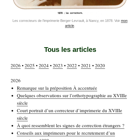
Les cor­rec­teurs de l’im­pri­me­rie Ber­ger-Levrault, à Nan­cy, en 1878. Voir
mon
article
.
Tous les articles
2026
•
2025
•
2024
•
2023
•
2022
•
2021
•
2020
2026
Remarque sur la pré­po­si­tion À accentuée
Quelques obser­va­tions sur l’orthotypographie au XVIIIe
siècle
Court por­trait d’un cor­rec­teur d’imprimerie du XVIIIe
siècle
À quoi res­semblent les signes de cor­rec­tion étrangers ?
Conseils aux impri­meurs pour le recru­te­ment d’un