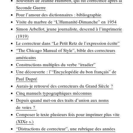
Sou­ve­nirs de Jeanne Hum­bert, qui fut cor­rec­trice après la
Seconde Guerre
Pour l’amour des dic­tion­naires : bibliographie
Visite du marbre de “L’Humanité-Dimanche” en 1954
Simon Arbel­lot, jeune jour­na­liste, des­cend à l’imprimerie
(1919)
Le cor­rec­teur dans “Le Petit Retz de l’expression écrite”
“The Chi­ca­go Manual of Style”, bible des cor­rec­teurs
américains
Construc­tions mul­tiples du verbe “irra­dier”
Une décou­verte : l’“Encyclopédie du bon fran­çais” de
Paul Dupré
Aurais-je retrou­vé des cor­rec­teurs du Grand Siècle ?
Cinq manuels typo­gra­phiques méconnus
Depuis quand met-on des traits d’union aux noms
de voies ?
Com­po­ser le texte plu­sieurs fois pour impri­mer plus vite
(XIXe s.)
“Dis­trac­tions de cor­rec­teur”, une rubrique des années