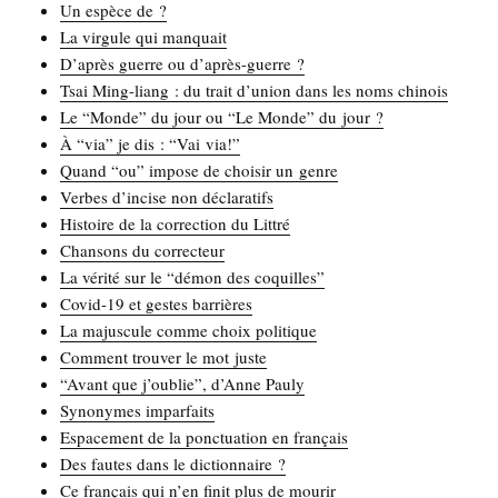
Un espèce de ?
La vir­gule qui manquait
D’après guerre ou d’après-guerre ?
Tsai Ming-liang : du trait d’union dans les noms chinois
Le “Monde” du jour ou “Le Monde” du jour ?
À “via” je dis : “Vai via!”
Quand “ou” impose de choi­sir un genre
Verbes d’incise non déclaratifs
His­toire de la cor­rec­tion du Littré
Chan­sons du correcteur
La véri­té sur le “démon des coquilles”
Covid-19 et gestes barrières
La majus­cule comme choix politique
Com­ment trou­ver le mot juste
“Avant que j’oublie”, d’Anne Pauly
Syno­nymes imparfaits
Espa­ce­ment de la ponc­tua­tion en français
Des fautes dans le dictionnaire ?
Ce fran­çais qui n’en finit plus de mourir