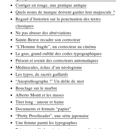
Cor­ri­ger en rouge, une pra­tique antique
Quels noms de marque doivent gar­der leur majuscule ?
Regard d’historien sur la ponc­tua­tion des textes
classiques
Ne pas abu­ser des abréviations
Sainte-Beuve recadre son correcteur
“L’Homme fra­gile”, un cor­rec­teur au cinéma
Le gras, grand oublié des codes typographiques
Pré­sent et ave­nir des cor­rec­teurs automatiques
Médius­cules, échec d’un néologisme
Les typos, de sacrés gaillards
“Ano­pis­tho­graphe !” Un drôle de mot
Bou­clage sur le marbre
Alber­to Montt et les muses
Tiret long : amour et haine
Docu­ments et for­mats “papier”
“Pret­ty Proo­frea­der”, une série japonaise
Une femme par­mi les typographes