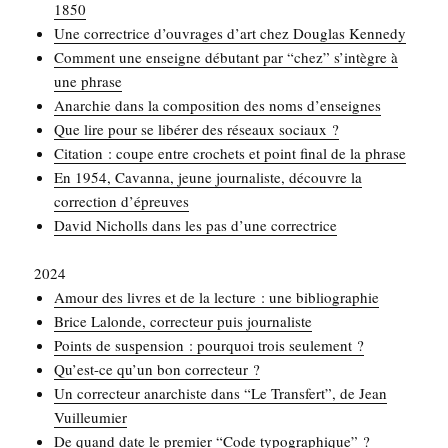
1850
Une cor­rec­trice d’ouvrages d’art chez Dou­glas Kennedy
Com­ment une enseigne débu­tant par “chez” s’intègre à
une phrase
Anar­chie dans la com­po­si­tion des noms d’enseignes
Que lire pour se libé­rer des réseaux sociaux ?
Cita­tion : coupe entre cro­chets et point final de la phrase
En 1954, Cavan­na, jeune jour­na­liste, découvre la
cor­rec­tion d’épreuves
David Nicholls dans les pas d’une correctrice
2024
Amour des livres et de la lec­ture : une bibliographie
Brice Lalonde, cor­rec­teur puis journaliste
Points de sus­pen­sion : pour­quoi trois seulement ?
Qu’est-ce qu’un bon correcteur ?
Un cor­rec­teur anar­chiste dans “Le Trans­fert”, de Jean
Vuilleumier
De quand date le pre­mier “Code typographique” ?