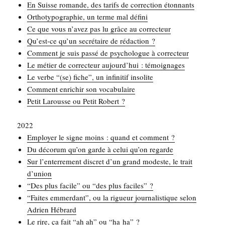
En Suisse romande, des tarifs de cor­rec­tion étonnants
Ortho­ty­po­gra­phie, un terme mal défini
Ce que vous n’avez pas lu grâce au correcteur
Qu’est-ce qu’un secré­taire de rédaction ?
Com­ment je suis pas­sé de psy­cho­logue à correcteur
Le métier de cor­rec­teur aujourd’hui : témoignages
Le verbe “(se) fiche”, un infi­ni­tif insolite
Com­ment enri­chir son vocabulaire
Petit Larousse ou Petit Robert ?
2022
Employer le signe moins : quand et comment ?
Du déco­rum qu’on garde à celui qu’on regarde
Sur l’enterrement dis­cret d’un grand modeste, le trait
d’union
“Des plus facile” ou “des plus faciles” ?
“Faites emmer­dant”, ou la rigueur jour­na­lis­tique selon
Adrien Hébrard
Le rire, ça fait “ah ah” ou “ha ha” ?