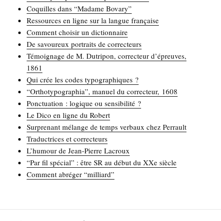
Coquilles dans “Madame Bovary”
Res­sources en ligne sur la langue française
Com­ment choi­sir un dictionnaire
De savou­reux por­traits de correcteurs
Témoi­gnage de M. Dutri­pon, cor­rec­teur d’épreuves,
1861
Qui crée les codes typographiques ?
“Ortho­ty­po­gra­phia”, manuel du cor­rec­teur, 1608
Ponc­tua­tion : logique ou sensibilité ?
Le Dico en ligne du Robert
Sur­pre­nant mélange de temps ver­baux chez Perrault
Tra­duc­trices et correcteurs
L’humour de Jean-Pierre Lacroux
“Par fil spé­cial” : être SR au début du XXe siècle
Com­ment abré­ger “mil­liard”