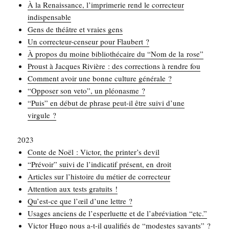
À la Renais­sance, l’imprimerie rend le cor­rec­teur
indispensable
Gens de théâtre et vraies gens
Un cor­rec­teur-cen­seur pour Flaubert ?
À pro­pos du moine biblio­thé­caire du “Nom de la rose”
Proust à Jacques Rivière : des cor­rec­tions à rendre fou
Com­ment avoir une bonne culture générale ?
“Oppo­ser son veto”, un pléonasme ?
“Puis” en début de phrase peut-il être sui­vi d’une
virgule ?
2023
Conte de Noël : Vic­tor, the printer’s devil
“Pré­voir” sui­vi de l’indicatif pré­sent, en droit
Articles sur l’histoire du métier de correcteur
Atten­tion aux tests gratuits !
Qu’est-ce que l’œil d’une lettre ?
Usages anciens de l’esperluette et de l’abréviation “etc.”
Vic­tor Hugo nous a-t-il qua­li­fiés de “modestes savants” ?