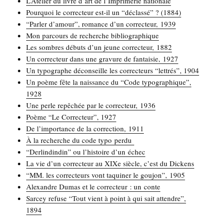
L’Atelier du livre d’art de l’Imprimerie nationale
Pour­quoi le cor­rec­teur est-il un “déclas­sé” ? (1884)
“Par­ler d’amour”, romance d’un cor­rec­teur, 1939
Mon par­cours de recherche bibliographique
Les sombres débuts d’un jeune cor­rec­teur, 1882
Un cor­rec­teur dans une gra­vure de fan­tai­sie, 1927
Un typo­graphe décon­seille les cor­rec­teurs “let­trés”, 1904
Un poème fête la nais­sance du “Code typo­gra­phique”,
1928
Une perle repê­chée par le cor­rec­teur, 1936
Poème “Le Cor­rec­teur”, 1927
De l’importance de la cor­rec­tion, 1911
À la recherche du code typo perdu
“Der­lin­din­din” ou l’histoire d’un échec
La vie d’un cor­rec­teur au XIXe siècle, c’est du Dickens
“MM. les cor­rec­teurs vont taqui­ner le gou­jon”, 1905
Alexandre Dumas et le cor­rec­teur : un conte
Sar­cey refuse “Tout vient à point à qui sait attendre”,
1894