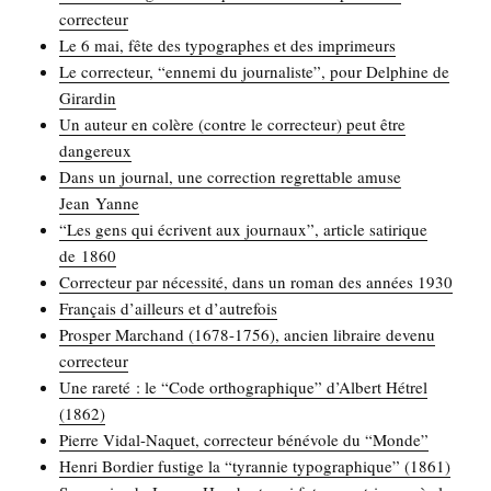
correcteur
Le 6 mai, fête des typo­graphes et des imprimeurs
Le cor­rec­teur, “enne­mi du jour­na­liste”, pour Del­phine de
Girardin
Un auteur en colère (contre le cor­rec­teur) peut être
dangereux
Dans un jour­nal, une cor­rec­tion regret­table amuse
Jean Yanne
“Les gens qui écrivent aux jour­naux”, article sati­rique
de 1860
Cor­rec­teur par néces­si­té, dans un roman des années 1930
Fran­çais d’ailleurs et d’autrefois
Pros­per Mar­chand (1678-1756), ancien libraire deve­nu
correcteur
Une rare­té : le “Code ortho­gra­phique” d’Albert Hétrel
(1862)
Pierre Vidal-Naquet, cor­rec­teur béné­vole du “Monde”
Hen­ri Bor­dier fus­tige la “tyran­nie typo­gra­phique” (1861)