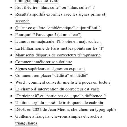
ortho­gra­phique de 1740
Faut-il écrire “films culte” ou “films cultes” ?
Résul­tats spor­tifs expri­més avec les signes prime et
seconde
Qu’est-ce qu’être “emblé­ma­tique” aujourd’hui ?
Pour­quoi ? Parce que ! (et non “car”)
L’amour en majus­cule, l’histoire en majuscule…
La Phil­har­mo­nie de Paris met les points sur les “I”
Manus­crits dis­pa­rus de cor­rec­teurs d’imprimerie
Com­ment amé­lio­rer son écriture
Signes supé­rieurs et signes en exposant
Com­ment rem­pla­cer “dédié à” et “dédié”
Word : com­ment conver­tir une liste à puces en texte ?
Le champ d’intervention du cor­rec­teur est vaste
“Par­ti­ci­per à” et “par­ti­ci­per de”, quelle différence ?
Un tiret sur­gi du pas­sé : le trois quarts de cadratin
Décès en 2022 de Jean Méron, cher­cheur en typographie
Guille­mets fran­çais, che­vrons simples et cro­chets
triangulaires