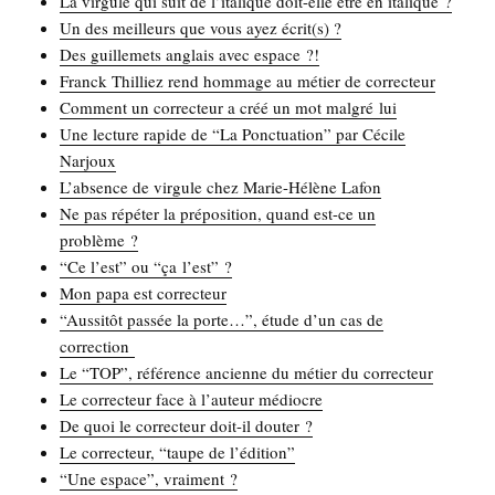
La vir­gule qui suit de l’italique doit-elle être en italique ?
Un des meilleurs que vous ayez écrit(s) ?
Des guille­mets anglais avec espace ?!
Franck Thil­liez rend hom­mage au métier de correcteur
Com­ment un cor­rec­teur a créé un mot mal­gré lui
Une lec­ture rapide de “La Ponc­tua­tion” par Cécile
Narjoux
L’absence de vir­gule chez Marie-Hélène Lafon
Ne pas répé­ter la pré­po­si­tion, quand est-ce un
problème ?
“Ce l’est” ou “ça l’est” ?
Mon papa est correcteur
“Aus­si­tôt pas­sée la porte…”, étude d’un cas de
correction
Le “TOP”, réfé­rence ancienne du métier du correcteur
Le cor­rec­teur face à l’auteur médiocre
De quoi le cor­rec­teur doit-il douter ?
Le cor­rec­teur, “taupe de l’édition”
“Une espace”, vraiment ?