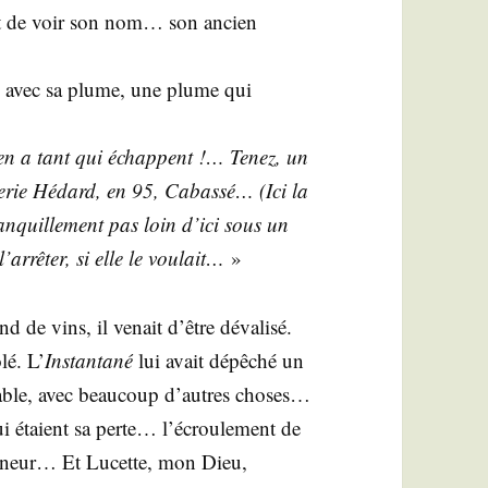
enait de voir son nom… son ancien
gnes avec sa plume, une plume qui
y en a tant qui échappent !… Tenez, un
te­rie Hédard, en 95, Cabas­sé… (Ici la
an­quille­ment pas loin d’ici sous un
rrêter, si elle le vou­lait…
»
d de vins, il venait d’être déva­li­sé.
lé. L’
Ins­tan­ta­né
lui avait dépê­ché un
é­rable, avec beau­coup d’autres choses…
 qui étaient sa perte… l’écroulement de
n­neur… Et Lucette, mon Dieu,