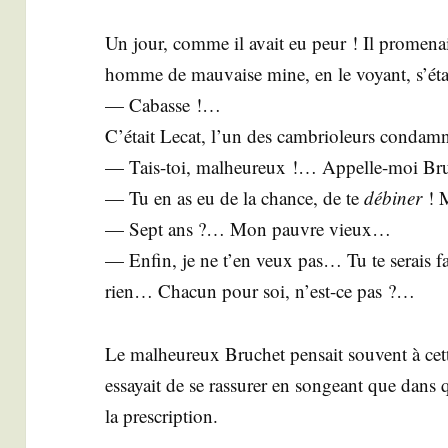
Un jour, comme il avait eu peur ! Il pro­me­na
homme de mau­vaise mine, en le voyant, s’étai
— Cabasse !…
C’était Lecat, l’un des cam­brio­leurs condam­
— Tais-toi, mal­heu­reux !… Appelle-moi Br
— Tu en as eu de la chance, de te
débi­ner
! M
— Sept ans ?… Mon pauvre vieux…
— Enfin, je ne t’en veux pas… Tu te serais fai
rien… Cha­cun pour soi, n’est-ce pas ?…
Le mal­heu­reux Bru­chet pen­sait sou­vent à cett
essayait de se ras­su­rer en son­geant que dans 
la prescription.