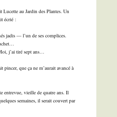
it Lucette au Jar­din des Plantes. Un
t écrié :
nés jadis — l’un de ses com­plices.
u­chet…
oi, j’ai tiré sept ans…
t pin­cer, que ça ne m’aurait avan­cé à
e entre­vue, vieille de quatre ans. Il
quelques semaines, il serait cou­vert par