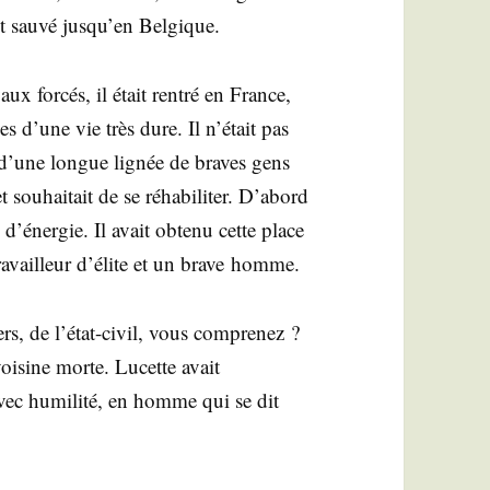
tait sau­vé jusqu’en Belgique.
x for­cés, il était ren­tré en France,
 d’une vie très dure. Il n’était pas
g d’une longue lignée de braves gens
t sou­hai­tait de se réha­bi­li­ter. D’abord
ce d’énergie. Il avait obte­nu cette place
n tra­vailleur d’élite et un brave homme.
s, de l’état-civil, vous com­pre­nez ?
 voi­sine morte. Lucette avait
 avec humi­li­té, en homme qui se dit