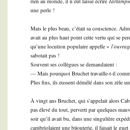
rien au monde, il n’eût lais­sé écrire
Tar­tam­p
une perle !
Mais le plus beau, c’était sa conscience. Admi­r
avait au plus haut point cette ver­tu qui se pe
qu’une locu­tion popu­laire appelle «
l’ouvrag
sabo­tait pas !
Sou­vent ses col­lègues se deman­daient :
— Mais pour­quoi Bru­chet tra­vaille-t-il comm
Plus fins, ils eussent démê­lé dans son zèle un
À vingt ans Bru­chet, qui s’appelait alors Caba
pas éle­vé du tout, per­ver­ti par quelques mau­va
soir qu’il avait bu, dans une sin­gu­lière expé­
cam­brio­laient une bijou­te­rie, il fai­sait le 