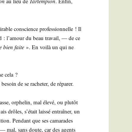
ion
au lieu de
Tar­tem­pion
. Enfin,
able conscience pro­fes­sion­nelle ! Il
rd : l’amour du beau tra­vail, — de ce
e bien faite
». En voi­là un qui ne
e cela ?
 besoin de se rache­ter, de réparer.
sse, orphe­lin, mal éle­vé, ou plu­tôt
is drôles, s’était lais­sé entraî­ner, un
di­tion. Pen­dant que ses cama­rades
guet — mal, sans doute, car des agents