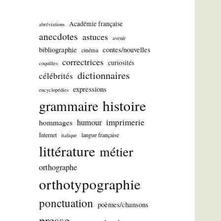
Académie française
abréviations
anecdotes
astuces
avenir
bibliographie
contes/nouvelles
cinéma
correctrices
curiosités
coquilles
dictionnaires
célébrités
expressions
encyclopédies
histoire
grammaire
imprimerie
humour
hommages
Internet
langue française
italique
littérature
métier
orthographe
orthotypographie
ponctuation
poèmes/chansons
presse