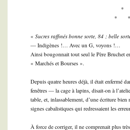
*
* 
«
Sucres raf­fi­nés bonne sorte, 84 ; belle sor
— Indi­gènes !… Avec un G, voyons !…
Ain­si bou­gon­nait tout seul le Père Bru­chet e
« Mar­chés et Bourses ».
Depuis quatre heures déjà, il était enfer­mé dan
fenêtres — la cage à lapins, disait-on à l’atel
table, et, inlas­sa­ble­ment, d’une écri­ture bien 
signes caba­lis­tiques qui redres­saient les erreu
À force de cor­ri­ger, il ne com­pre­nait plus trè