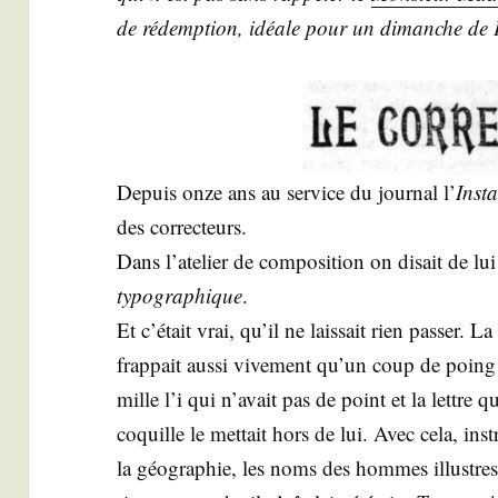
de rédemp­tion, idéale pour un dimanche de
Depuis onze ans au ser­vice du jour­nal l’
Ins­ta
des cor­rec­teurs.
Dans l’atelier de com­po­si­tion on disait de lu
typo­gra­phique
.
Et c’était vrai, qu’il ne lais­sait rien pas­ser
frap­pait aus­si vive­ment qu’un coup de poing 
mille l’i qui n’avait pas de point et la lettre q
coquille le met­tait hors de lui. Avec cela, ins­
la géo­gra­phie, les noms des hommes illustres