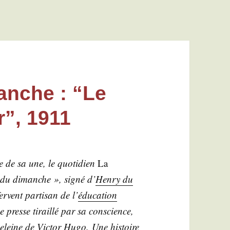
anche : “Le
r”, 1911
de sa une, le quo­ti­dien
La
e du dimanche », signé d’
Hen­ry du
rvent par­ti­san de l’
édu­ca­tion
 de presse tiraillé par sa conscience,
­leine
de Vic­tor Hugo. Une his­toire