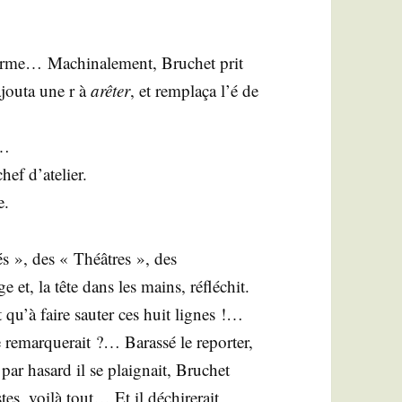
me… Machi­na­le­ment, Bru­chet prit
ajou­ta une r à
arê­ter
, et rem­pla­ça l’é de
i…
chef d’atelier.
e.
hés », des « Théâtres », des
et, la tête dans les mains, réflé­chit.
t qu’à faire sau­ter ces huit lignes !…
remar­que­rait ?… Baras­sé le repor­ter,
ar hasard il se plai­gnait, Bru­chet
tes, voi­là tout… Et il déchi­re­rait