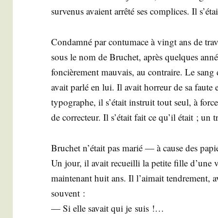
sur­ve­nus avaient arrê­té ses com­plices. Il s’é
Condam­né par contu­mace à vingt ans de tra­vau
sous le nom de Bru­chet, après quelques années
fon­ciè­re­ment mau­vais, au contraire. Le san
avait par­lé en lui. Il avait hor­reur de sa faute e
typo­graphe, il s’était ins­truit tout seul, à for
de cor­rec­teur. Il s’était fait ce qu’il était ; u
Bru­chet n’était pas marié — à cause des papier
Un jour, il avait recueilli la petite fille d’une
main­te­nant huit ans. Il l’aimait ten­dre­ment,
sou­vent :
— Si elle savait qui je suis !…