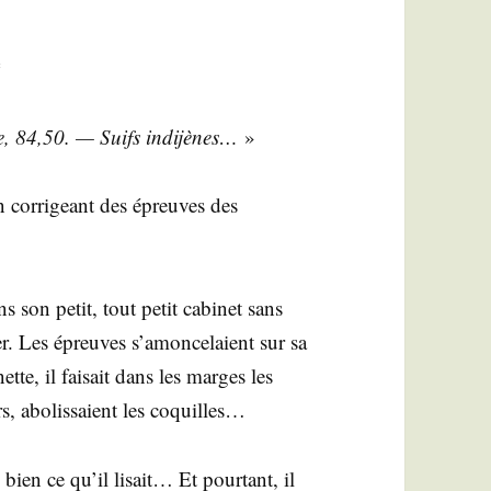
*
te, 84,50. — Suifs indi­jènes…
»
n cor­ri­geant des épreuves des
s son petit, tout petit cabi­net sans
ier. Les épreuves s’amoncelaient sur sa
nette, il fai­sait dans les marges les
rs, abo­lis­saient les coquilles…
s bien ce qu’il lisait… Et pour­tant, il