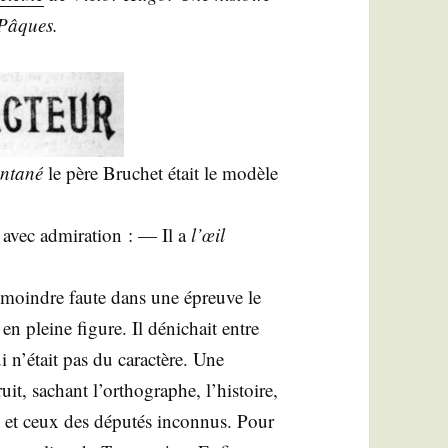
 Pâques.
n­ta­né
le père Bru­chet était le modèle
i avec admi­ra­tion : — Il a
l’œil
. La moindre faute dans une épreuve le
en pleine figure. Il déni­chait entre
ui n’était pas du carac­tère. Une
truit, sachant l’orthographe, l’histoire,
 et ceux des dépu­tés incon­nus. Pour