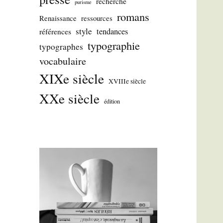
recherche
purisme
romans
Renaissance
ressources
style
tendances
références
typographie
typographes
vocabulaire
XIXe siècle
XVIIIe siècle
XXe siècle
édition