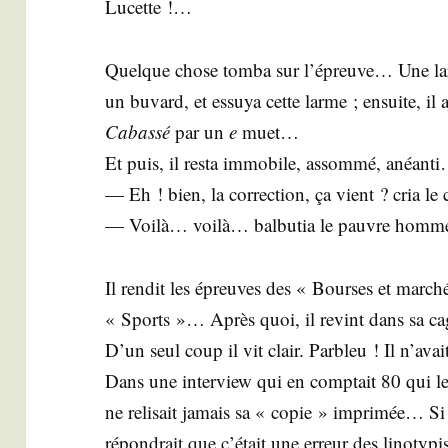
Lucette !…
Quelque chose tom­ba sur l’épreuve… Une lar
un buvard, et essuya cette larme ; ensuite, il 
Cabas­sé
par un
e
muet…
Et puis, il res­ta immo­bile, assom­mé, anéan­t
— Eh ! bien, la cor­rec­tion, ça vient ? cria le 
— Voi­là… voi­là… bal­bu­tia le pauvre homm
Il ren­dit les épreuves des « Bourses et mar­c
« Sports »… Après quoi, il revint dans sa cage 
D’un seul coup il vit clair. Par­bleu ! Il n’avai
Dans une inter­view qui en comp­tait 80 qui le 
ne reli­sait jamais sa « copie » impri­mée… Si p
répon­drait que c’était une erreur des lino­ty­pis