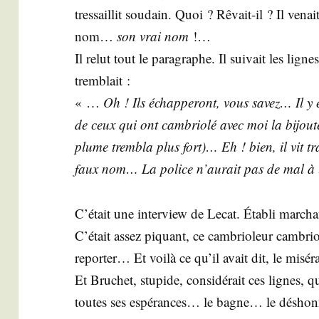
tres­saillit sou­dain. Quoi ? Rêvait-il ? Il v
nom…
son vrai nom
!…
Il relut tout le para­graphe. Il sui­vait les li
trem­blait :
« …
Oh ! Ils échap­pe­ront, vous savez… Il 
de ceux qui ont cam­brio­lé avec moi la bijou­
plume trem­bla plus fort)… Eh ! bien, il vit tr
faux nom… La police n’aurait pas de mal à l’a
C’était une inter­view de Lecat. Éta­bli mar­chan
C’était assez piquant, ce cam­brio­leur cam­brio­
repor­ter… Et voi­là ce qu’il avait dit, le mis
Et Bru­chet, stu­pide, consi­dé­rait ces lignes,
toutes ses espé­rances… le bagne… le désho