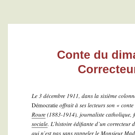
Conte du dim
Correcteu
Le 3 décembre 1911, dans la sixième colonne 
Démo­cra­tie
offrait à ses lec­teurs son « cont
Roure
(1883-1914), jour­na­liste catho­lique, fe
sociale
. L’his­toire édi­fiante d’un cor­rec­teur
qui n’est pas sans rap­pe­ler le
Mon­sieur Made