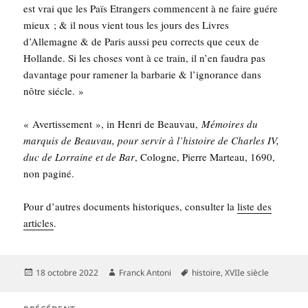
est vrai que les Païs Etran­gers com­mencent à ne faire guére
mieux ; & il nous vient tous les jours des Livres
d’Allemagne & de Paris aus­si peu cor­rects que ceux de
Hol­lande. Si les choses vont à ce train, il n’en fau­dra pas
davan­tage pour rame­ner la bar­ba­rie & l’ignorance dans
nôtre siécle. »
« Aver­tis­se­ment », in Hen­ri de Beau­vau,
Mémoires du
mar­quis de Beau­vau, pour ser­vir à l’his­toire de Charles IV,
duc de Lor­raine et de Bar
, Cologne, Pierre Mar­teau, 1690,
non paginé.
Pour d’autres docu­ments his­to­riques, consul­ter la
liste des
articles
.
Publié
Auteur
Mots-
18 octobre 2022
Franck Antoni
histoire
,
XVIIe siècle
le
clés
Navigation