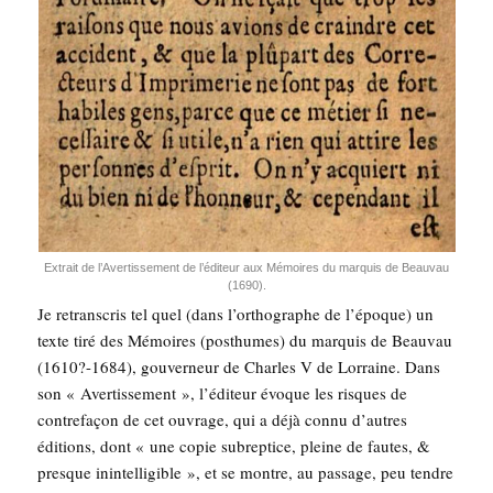
Extrait de l’A­ver­tis­se­ment de l’é­di­teur aux Mémoires du mar­quis de Beau­vau
(1690).
Je retrans­cris tel quel (dans l’or­tho­graphe de l’é­poque) un
texte tiré des Mémoires (post­humes) du mar­quis de Beau­vau
(1610?-1684), gou­ver­neur de Charles V de Lor­raine. Dans
son « Aver­tis­se­ment », l’é­di­teur évoque les risques de
contre­fa­çon de cet ouvrage, qui a déjà connu d’autres
édi­tions, dont « une copie subrep­tice, pleine de fautes, &
presque inin­tel­li­gible », et se montre, au pas­sage, peu tendre