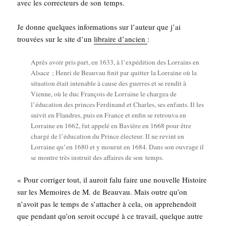
avec les cor­rec­teurs de son temps.
Je donne quelques infor­ma­tions sur l’au­teur que j’ai
trou­vées sur le site d’un
libraire d’an­cien
:
Après avoir pris part, en 1633, à l’expédition des Lor­rains en
Alsace ; Hen­ri de Beau­vau finit par quit­ter la Lor­raine où la
situa­tion était inte­nable à cause des guerres et se ren­dit à
Vienne, où le duc Fran­çois de Lor­raine le char­gea de
l’éducation des princes Fer­di­nand et Charles, ses enfants. Il les
sui­vit en Flandres, puis en France et enfin se retrou­va en
Lor­raine en 1662, fut appe­lé en Bavière en 1668 pour être
char­gé de l’éducation du Prince élec­teur. Il ne revint en
Lor­raine qu’en 1680 et y mou­rut en 1684. Dans son ouvrage il
se montre très ins­truit des affaires de son temps.
« Pour cor­ri­ger tout, il auroit falu faire une nou­velle His­toire
sur les Memoires de M. de Beau­vau. Mais outre qu’on
n’avoit pas le temps de s’attacher à cela, on appre­hen­doit
que pen­dant qu’on seroit occu­pé à ce tra­vail, quelque autre