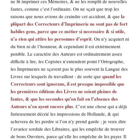
ne fit impri­mer ces Mémoires, & ne les rem­plit de nou­velles
fautes, comme c’est l’ordinaire. On ne sçait que trop les
la
rai­sons que nous avions de craindre cet acci­dent, & que
plû­part des Cor­rec­teurs d’Imprimerie ne sont pas de fort
habiles gens, parce que ce métier si neces­saire & si utile,
n’a rien qui attire les per­sonnes d’esprit
. On n’y acquiert ni
du bien ni de l’honneur, & cepen­dant il est extré­me­ment
penible. Le carac­tére des Auteurs est ordi­nai­re­ment assez
dif­fi­cile à lire, les Copistes n’entendent point l’Ortographe,
les Impri­meurs ne sçavent pas le plus sou­vent la Langue des
quand les
Livres sur les­quels ils tra­vaillent : de sorte que
Cor­rec­teurs sont igno­rans, il est presque impos­sible que
les pre­miéres édi­tions des Livres ne soient pleines de
fautes, & que les secondes qu’on fait en l’absence des
Auteurs n’en ayent encore plus
. C’est une chose qui a déjà
furieu­se­ment décrié les impres­sions de Hol­lande, & qui
ache­ve­ra de les perdre si l’on n’y prend garde ; je veux dire
l’avarice sor­dide des Libraires, qui les empêche de trou­ver
de bons Ouvriers, parce qu’elle les empêche de les payer. Il