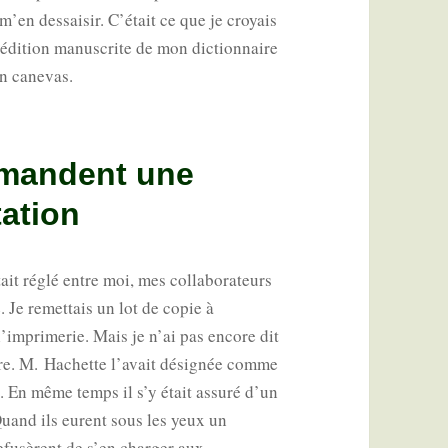
m’en des­sai­sir. C’était ce que je croyais
 édi­tion manus­crite de mon dic­tion­naire
un canevas.
emandent une
ation
t réglé entre moi, mes col­la­bo­ra­teurs
 Je remet­tais un lot de copie à
 l’imprimerie. Mais je n’ai pas encore dit
ure. M. Hachette l’avait dési­gnée comme
. En même temps il s’y était assu­ré d’un
Quand ils eurent sous les yeux un
efu­sèrent de s’en char­ger aux