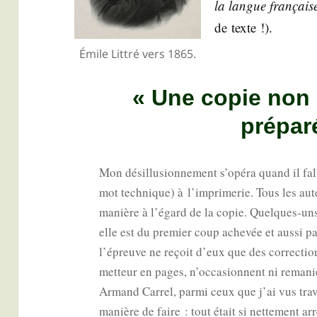
la langue fran­çais
de texte !).
Émile Lit­tré vers 1865.
« Une copie non
prépar
Mon dés­illu­sion­ne­ment s’opéra quand il fal­
mot tech­nique) à l’imprimerie. Tous les au
manière à l’égard de la copie. Quelques-uns l
elle est du pre­mier coup ache­vée et aus­si pa
l’épreuve ne reçoit d’eux que des cor­rec­tion
met­teur en pages, n’occasionnent ni rema­ni
Armand Car­rel, par­mi ceux que j’ai vus tra­
manière de faire : tout était si net­te­ment arr