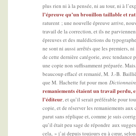
plus rien ni à la pen­sée, ni au tour, ni à l’e
l’épreuve qu’un brouillon taillable et rat
raturent ; une nou­velle épreuve arrive, nou­
tra­vail de la cor­rec­tion, et ils ne par­vienne
épreuves et des malé­dic­tions du typo­graphe
ne sont ni aus­si arrê­tés que les pre­miers, ni
de cette der­nière caté­go­rie, avec ten­dance p
une copie non suf­fi­sam­ment pré­pa­rée. Mai
beau­coup effa­cé et rema­nié, M. J.-B. Baill
que M. Hachette fut pour mon
Dic­tion­nair
rema­nie­ments étaient un tra­vail per­du,
l’éditeur
, et qu’il serait pré­fé­rable pour 
copie, et de réser­ver les rema­nie­ments aux 
parut sans réplique et, comme je suis cor­ri­
qu’il était peu sage de répondre aux sug­g
cela, » j’ai depuis tou­jours eu à cœur, selon