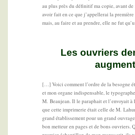
au plus près du défi­ni­tif ma copie, avant de 
avoir fait en ce que j’appellerai la pre­mière
mais, au faire et au prendre, elle ne fut qu’
Les ouvriers d
augment
[…] Voi­ci com­ment l’ordre de la besogne étai
et mon organe indis­pen­sable, le typo­graphe.
M. Beau­jean. Il le para­phait et l’envoyait à
que cette impri­me­rie était celle de M. Lah
grand éta­blis­se­ment pour un grand ouvrage
bon met­teur en pages et de bons ouvriers. 
pre­mier échan­tillon de mon manus­crit, ils r