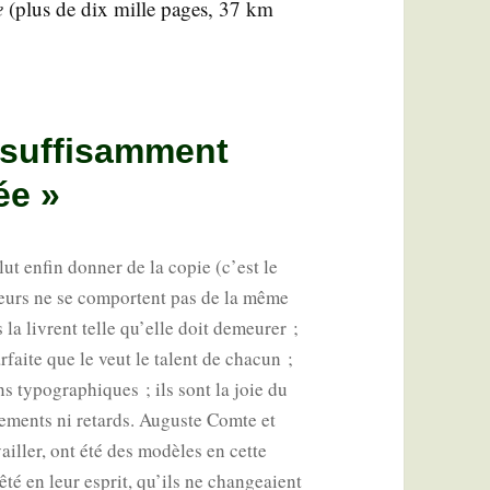
e
(plus de dix mille pages, 37 km
 suffisamment
ée »
lut enfin don­ner de la copie (c’est le
teurs ne se com­portent pas de la même
a livrent telle qu’elle doit demeu­rer ;
r­faite que le veut le talent de cha­cun ;
s typo­gra­phiques ; ils sont la joie du
e­ments ni retards. Auguste Comte et
vailler, ont été des modèles en cette
ê­té en leur esprit, qu’ils ne chan­geaient