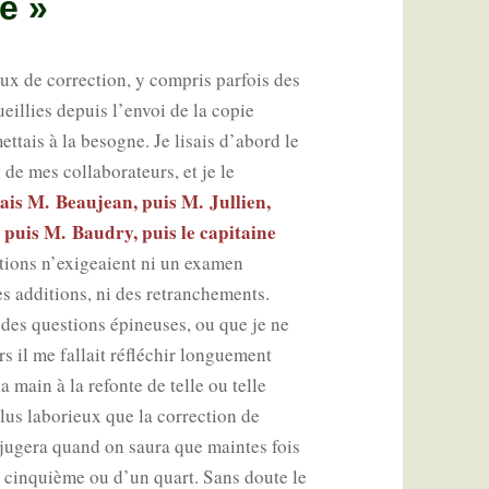
le »
 de cor­rec­tion, y com­pris par­fois des
ueillies depuis l’envoi de la copie
t­tais à la besogne. Je lisais d’abord le
de mes col­la­bo­ra­teurs, et je le
nais M. Beau­jean, puis M. Jul­lien,
 puis M. Bau­dry, puis le capi­taine
­tions n’exigeaient ni un exa­men
es addi­tions, ni des retran­che­ments.
des ques­tions épi­neuses, ou que je ne
 il me fal­lait réflé­chir lon­gue­ment
la main à la refonte de telle ou telle
plus labo­rieux que la cor­rec­tion de
n juge­ra quand on sau­ra que maintes fois
n cin­quième ou d’un quart. Sans doute le