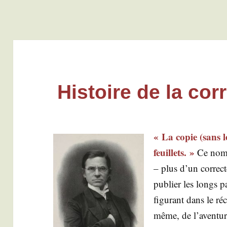
Histoire de la cor
« La copie (sans 
feuillets. »
Ce nombre
– plus d’un cor­rec
publier les longs pas
figu­rant dans le ré
même, de l’a­ven­tu