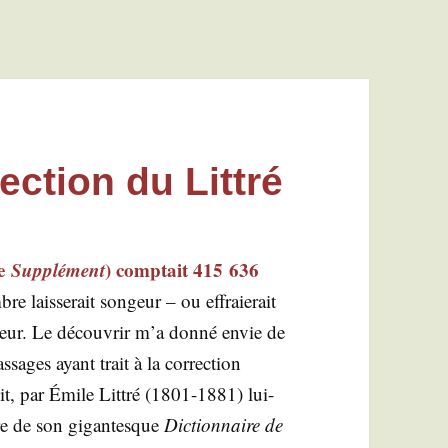
rection du Littré
le
Sup­plé­ment
) comp­tait 415 636
 lais­se­rait son­geur – ou effraie­rait
­teur. Le décou­vrir m’a don­né envie de
­sages ayant trait à la cor­rec­tion
cit, par Émile Lit­tré (1801-1881) lui-
re de son gigan­tesque
Dic­tion­naire de