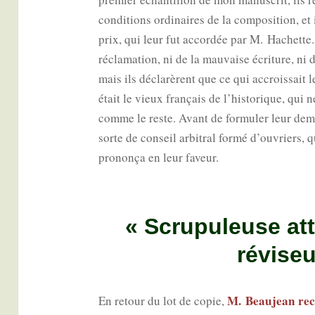
condi­tions ordi­naires de la com­po­si­tion, e
prix, qui leur fut accor­dée par M. Hachette.
récla­ma­tion, ni de la mau­vaise écri­ture, ni de
mais ils décla­rèrent que ce qui accrois­sait le
était le vieux fran­çais de l’historique, qui 
comme le reste. Avant de for­mu­ler leur dema
sorte de conseil arbi­tral for­mé d’ouvriers
pro­non­ça en leur faveur.
« Scrupuleuse at
réviseu
M. Beau­jean rece
En retour du lot de copie,