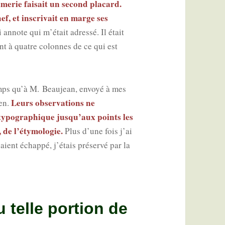
rimerie fai­sait un second pla­card.
hef, et ins­cri­vait en marge ses
 annote qui m’était adres­sé. Il était
ant à quatre colonnes de ce qui est
mps qu’à M. Beau­jean, envoyé à mes
Leurs obser­va­tions ne
men.
 typo­gra­phique jusqu’aux points les
, de l’étymologie.
Plus d’une fois j’ai
ient échap­pé, j’étais pré­ser­vé par la
u telle portion de