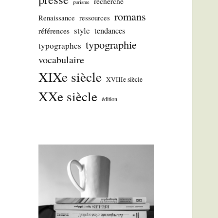
recherche
purisme
romans
Renaissance
ressources
style
tendances
références
typographie
typographes
vocabulaire
XIXe siècle
XVIIIe siècle
XXe siècle
édition