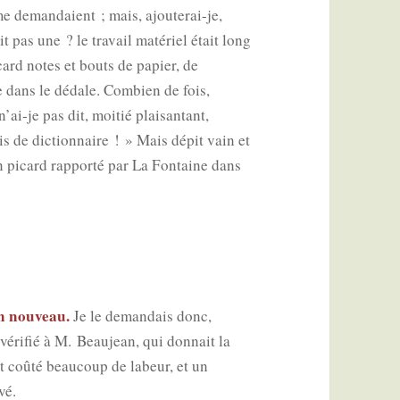
 me deman­daient ; mais, ajou­te­rai-je,
t pas une ? le tra­vail maté­riel était long
a­card notes et bouts de papier, de
 dans le dédale. Com­bien de fois,
ai-je pas dit, moi­tié plai­san­tant,
s de dic­tion­naire ! » Mais dépit vain et
on picard rap­por­té par La Fon­taine dans
un nou­veau.
Je le deman­dais donc,
i véri­fié à M. Beau­jean, qui don­nait la
t coû­té beau­coup de labeur, et un
evé.