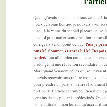
l’artic
Quand j’avais sous la main tous ces maté­riaux
notes per­son­nelles que je pou­vais avoir rec
jusqu’à la venue du second pla­card, je me me
pla­card pour moi et sans consul­ter le tra­vail 
Puis je pre­
cor­ri­geais à mon point de vue.
puis M. Som­mer, et après lui M. Des­pois,
André.
Tout allait bien tant que les obser­va
pro­lon­gé, ni une rédac­tion secon­daire, ni d
Mais quand venaient celles qui sou­le­vaient 
pou­vais rece­voir sans refaire mon texte, alors
pour prendre un par­ti et mettre réso­lu­ment 
por­tion de l’article incri­mi­né. Rien n’était 
cer­tains de ces pla­cards pré­des­ti­nés. On e
ils ne quit­taient mon bureau qu’accrus d’u