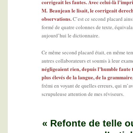
cor­ri­geait les fautes. Avec celui-là l’imp
M. Beau­jean le lisait, le cor­ri­geait dere­c
obser­va­tions.
C’est ce second pla­card ain­si
for­mé de quatre colonnes de texte, équi­va­l
aujourd’hui le dictionnaire.
Ce même second pla­card était, en même te
autres col­la­bo­ra­teurs et sou­mis à leur exa­
négli­geaient rien, depuis l’humble faute
plus éle­vés de la langue, de la gram­maire
fré­mi en voyant de quelles erreurs, qui m’ava
scru­pu­leuse atten­tion de mes réviseurs.
« Refonte de telle o