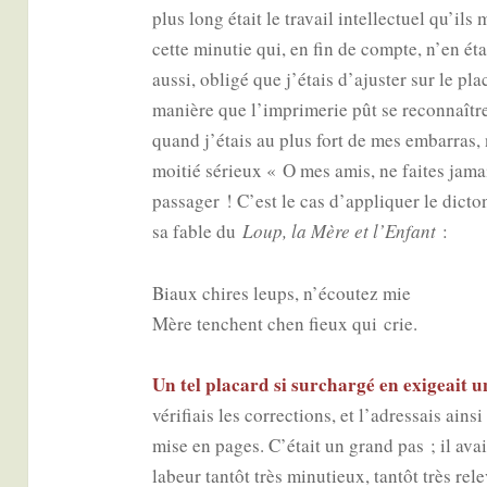
plus long était le tra­vail intel­lec­tuel qu’ils
cette minu­tie qui, en fin de compte, n’en étai
aus­si, obli­gé que j’étais d’ajuster sur le pl
manière que l’imprimerie pût se recon­naître
quand j’étais au plus fort de mes embar­ras, n’
moi­tié sérieux « O mes amis, ne faites jamai
pas­sa­ger ! C’est le cas d’appliquer le dic­t
sa fable du
Loup, la Mère et l’Enfant
:
Biaux chires leups, n’écoutez mie
Mère tenchent chen fieux qui crie.
Un tel pla­card si sur­char­gé en exi­geait 
véri­fiais les cor­rec­tions, et l’adressais ain­s
mise en pages. C’était un grand pas ; il avai
labeur tan­tôt très minu­tieux, tan­tôt très rel