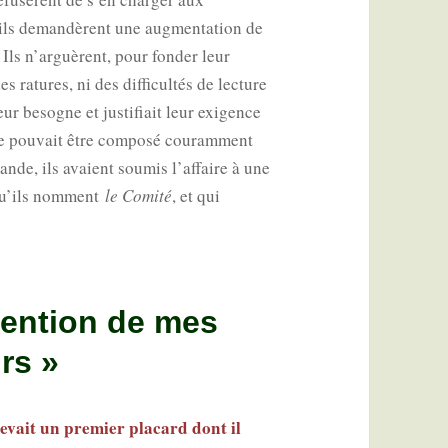
t ils deman­dèrent une aug­men­ta­tion de
 Ils n’arguèrent, pour fon­der leur
s ratures, ni des dif­fi­cul­tés de lec­ture
ur besogne et jus­ti­fiait leur exi­gence
ne pou­vait être com­po­sé cou­ram­ment
nde, ils avaient sou­mis l’affaire à une
, qu’ils nomment
le Comi­té
, et qui
tention de mes
rs »
­vait un pre­mier pla­card dont il