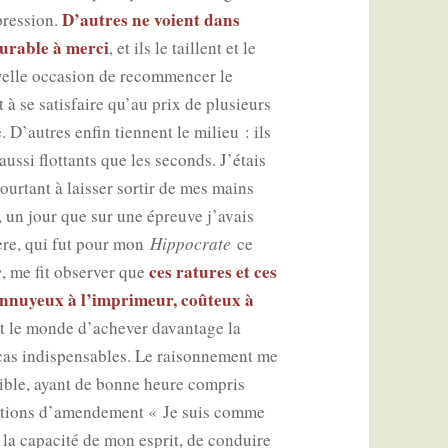
D’autres ne voient dans
xpression.
u­rable à mer­ci
, et ils le taillent et le
velle occa­sion de recom­men­cer le
nt à se satis­faire qu’au prix de plu­sieurs
. D’autres enfin tiennent le milieu : ils
 aus­si flot­tants que les seconds. J’étais
our­tant à lais­ser sor­tir de mes mains
s, un jour que sur une épreuve j’avais
ière, qui fut pour mon
Hip­po­crate
ce
ces ratures et ces
e
, me fit obser­ver que
 ennuyeux à l’imprimeur, coû­teux à
tout le monde d’achever davan­tage la
cas indis­pen­sables. Le rai­son­ne­ment me
gible, ayant de bonne heure com­pris
es­tions d’amendement « Je suis comme
 la capa­ci­té de mon esprit, de conduire