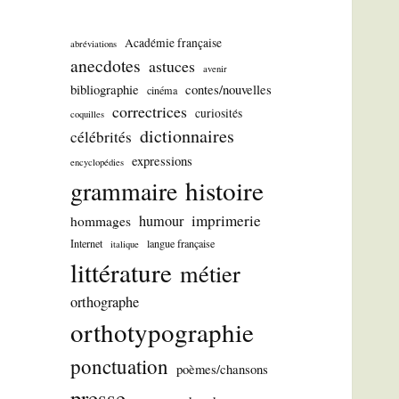
Académie française
abréviations
anecdotes
astuces
avenir
bibliographie
contes/nouvelles
cinéma
correctrices
curiosités
coquilles
dictionnaires
célébrités
expressions
encyclopédies
histoire
grammaire
imprimerie
humour
hommages
Internet
langue française
italique
littérature
métier
orthographe
orthotypographie
ponctuation
poèmes/chansons
presse