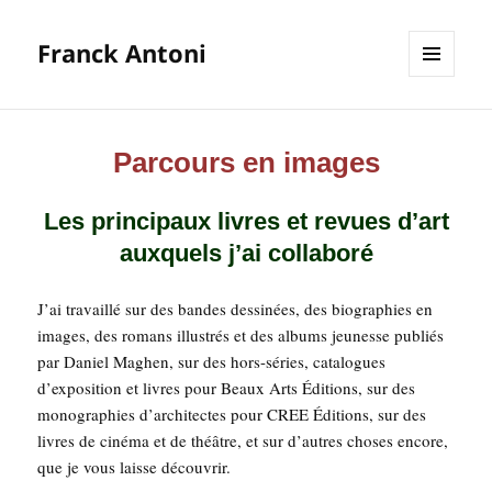
Franck Antoni
MENU
ET
WIDGETS
Parcours en images
Les principaux livres et revues d’art
auxquels j’ai collaboré
J’ai tra­vaillé sur des bandes des­si­nées, des bio­gra­phies en
images, des romans illus­trés et des albums jeu­nesse publiés
par Daniel Maghen, sur des hors-séries, cata­logues
d’ex­po­si­tion et livres pour Beaux Arts Édi­tions, sur des
mono­gra­phies d’ar­chi­tectes pour CREE Édi­tions, sur des
livres de ciné­ma et de théâtre, et sur d’autres choses encore,
que je vous laisse découvrir.