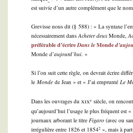
est sui­vie d’un autre com­plé­ment que le nom
Gre­visse nous dit (§ 588) : « La syn­taxe l’emp
néces­sai­re­ment dans
Ache­ter deux
Monde,
Ac
pré­fé­rable d’écrire
Dans le
Monde
d’aujo
Monde
d’aujourd’hui
. »
Si l’on suit cette règle, on devrait écrire dif­f
le
Monde
de Jean » et « J’ai emprun­té
Le M
xix
Dans les ouvrages du
siècle, on ren­con
e
qu’aujourd’hui l’usage le plus fré­quent est 
jour­naux arbo­rant le titre
Figa­ro
(avec ou san
irré­gu­lière entre 1826 et 1854
», mais à par­ti
2