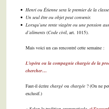
Hen­ri ou Étienne sera le pre­mier de la classe
Un seul être ou objet peut convenir.
Lorsqu’une rente via­gère ou une pen­sion aur
d’aliments
(
Code civil
, art. 1015).
Mais voi­ci un cas ren­con­tré cette semaine :
L’opéra ou la com­pa­gnie char­gée de la pro­d
cher­cher
…
Faut-il écrire
char­gé
ou
char­gée
? (On ne peu
exclusif.)
si l’accor
« Selon la tra­di­tion gram­ma­ti­cale,