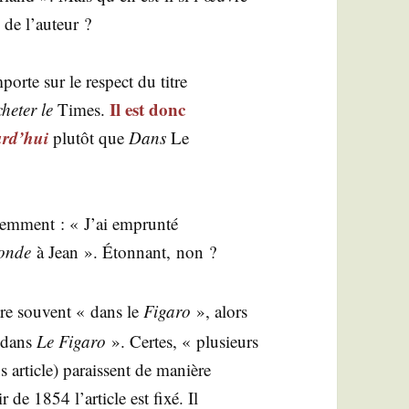
 de l’auteur ?
orte sur le res­pect du titre
Il est donc
he­ter le
Times.
urd’hui
plu­tôt que
Dans
Le
é­rem­ment : « J’ai emprun­té
onde
à Jean ». Éton­nant, non ?
tre sou­vent « dans le
Figa­ro
», alors
« dans
Le Figa­ro
». Certes, « plu­sieurs
s article) paraissent de manière
r de 1854 l’ar­ticle est fixé. Il