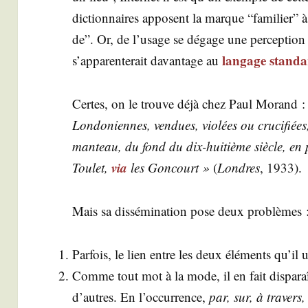
dic­tion­naires apposent la marque “fami­lier” 
de”. Or, de l’usage se dégage une per­cep­tion 
lan­gage stan­d
s’apparenterait davan­tage au
Certes, on le trouve déjà chez Paul Morand 
Lon­do­niennes, ven­dues, vio­lées ou cru­ci­fié
man­teau, du fond du dix-hui­tième siècle, en 
via
Tou­let,
les Gon­court »
(
Londres
, 1933).
Mais sa dis­sé­mi­na­tion pose deux problèmes 
Par­fois, le lien entre les deux élé­ments qu’il u
Comme tout mot à la mode, il en fait dis­pa­raît
d’autres. En l’occurrence,
par, sur, à tra­vers