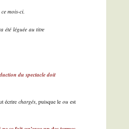
 ce mois-ci.
a été léguée au titre
uc­tion du spec­tacle doit
t écrire
char­gés
, puisque le
ou
est
d ne se fait qu’avec un des termes