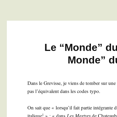
cles
Le “Monde” du
Monde” du
Dans le Gre­visse, je viens de tom­ber sur une 
pas l’é­qui­valent dans les codes typo.
On sait que « lorsqu’il fait par­tie inté­grante d
ita­lique
» : « dans
Les Mar­tyrs
de Cha­teau­b
1