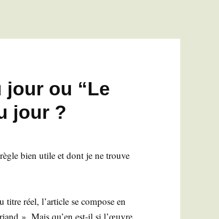
 jour ou “Le
 jour ?
règle bien utile et dont je ne trouve
u titre réel, l’article se com­pose en
riand ». Mais qu’en est-il si l’œuvre