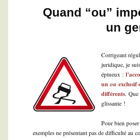
Quand “ou” impo
un ge
Cor­ri­geant régu­
juri­dique, je su
l’acc
épi­neux :
un
ou
exclu­sif
dif­fé­rents
. Que 
glissante !
Pour bien poser 
exemples ne pré­sen­tant pas de dif­fi­cul­té au 