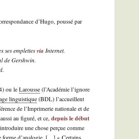
or­res­pon­dance d’Hu­go, pous­sé par
via
es ses emplettes
Internet.
al de Gershwin.
d.
4) ou le
Larousse
(l’Académie l’ignore
e lin­guis­tique
(BDL) l’accueillent
f­fé­rence de l’Imprimerie natio­nale et de
depuis le début
us­si au figu­ré, et ce,
s à intro­duire une chose per­çue comme
te forme d’analogie. […] « Cer­tains