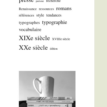
recherche
purisme
romans
Renaissance
ressources
style
tendances
références
typographie
typographes
vocabulaire
XIXe siècle
XVIIIe siècle
XXe siècle
édition