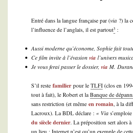
Entré dans la langue fran­çaise par (
via
?) la c
l’in­fluence de l’an­glais, il est par­tout
:
3
Aus­si moderne qu’économe, Sophie fait tout
via
Ce film invite à l’évasion
l’univers musi­c
via
Je vous ferai pas­ser le dos­sier,
M. Duran
fami­lier
S’il reste
pour le
TLFI
(clos en 199
tout à fait), le Robert et la
Banque de dépan­nag
en romain
sans res­tric­tion (et même
, à la di
Lacroux). La BDL déclare :
« Via
s’emploie a
du siècle der­nier
. La pré­po­si­tion sert alor
un lieu ; Inter­net n’est qu’un exemple de cet