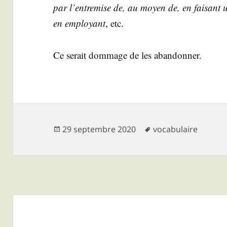
par l’entremise de, au moyen de, en fai­sant us
en employant
, etc.
Ce serait dom­mage de les abandonner.
Publié
Mots-
29 septembre 2020
vocabulaire
le
clés