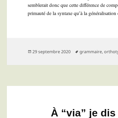
sem­ble­rait donc que cette dif­fé­rence de com­po
pri­mau­té de la syn­taxe qu’à la géné­ra­li­sa­ti
Publié
Mots-
29 septembre 2020
grammaire
,
orthot
le
clés
À “via” je dis 