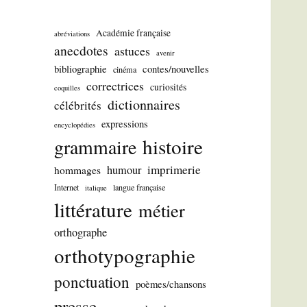
Académie française
abréviations
anecdotes
astuces
avenir
bibliographie
contes/nouvelles
cinéma
correctrices
curiosités
coquilles
dictionnaires
célébrités
expressions
encyclopédies
histoire
grammaire
imprimerie
humour
hommages
Internet
langue française
italique
littérature
métier
orthographe
orthotypographie
ponctuation
poèmes/chansons
presse