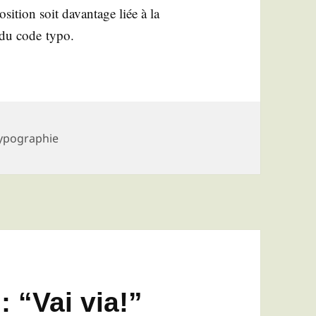
­si­tion soit davan­tage liée à la
on du code typo.
ypographie
: “Vai via!”