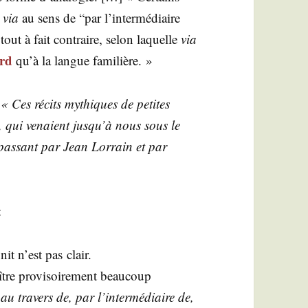
à
via
au sens de “par l’intermédiaire
tout à fait contraire, selon laquelle
via
ard
qu’à la langue familière. »
:
« Ces récits mythiques de petites
es, qui venaient jus­qu’à nous sous le
pas­sant par Jean Lor­rain et par
:
nit n’est pas clair.
re pro­vi­soi­re­ment beau­coup
, au tra­vers de, par l’intermédiaire de,