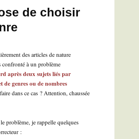
se de choisir
nre
liè­re­ment des articles de nature
is confron­té à un pro­blème
ord après deux sujets liés par
 et de genres ou de nombres
faire dans ce cas ? Atten­tion, chaus­sée
le pro­blème, je rap­pelle quelques
correcteur :