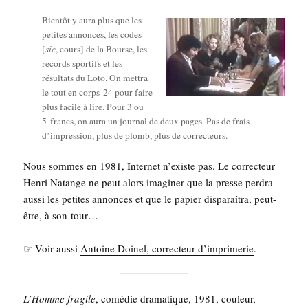
Bien­tôt y aura plus que les
petites annonces, les codes
[
sic
, cours] de la Bourse, les
records spor­tifs et les
résul­tats du Loto. On met­tra
le tout en corps 24 pour faire
plus facile à lire. Pour 3 ou
5 francs, on aura un jour­nal de deux pages. Pas de frais
d’impression, plus de plomb, plus de correcteurs.
Nous sommes en 1981, Inter­net n’existe pas. Le cor­rec­teur
Hen­ri Natange ne peut alors ima­gi­ner que la presse per­dra
aus­si les petites annonces et que le papier dis­pa­raî­tra, peut-
être, à son tour…
☞ Voir aus­si
Antoine Doi­nel, cor­rec­teur d’im­pri­me­rie
.
L’Homme fra­gile
, comé­die dra­ma­tique, 1981, cou­leur,