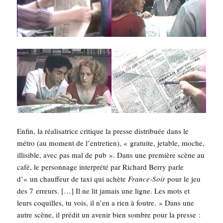
Enfin, la réa­li­sa­trice cri­tique la presse dis­tri­buée dans le
métro (au moment de l’en­tre­tien), « gra­tuite, jetable, moche,
illi­sible, avec pas mal de pub ». Dans une pre­mière scène au
café, le per­son­nage inter­pré­té par Richard Ber­ry parle
d’« un chauf­feur de taxi qui achète
France-Soir
pour le jeu
des 7 erreurs. […] Il ne lit jamais une ligne. Les mots et
leurs coquilles, tu vois, il n’en a rien à foutre. » Dans une
autre scène, il pré­dit un ave­nir bien sombre pour la presse :