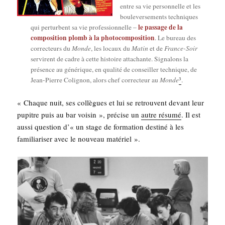
entre sa vie per­son­nelle et les
bou­le­ver­se­ments tech­niques
le pas­sage de la
qui per­turbent sa vie pro­fes­sion­nelle –
com­po­si­tion plomb à la pho­to­com­po­si­tion
. Le bureau des
cor­rec­teurs du
Monde
, les locaux du
Matin
et de
France-Soir
ser­virent de cadre à cette his­toire atta­chante. Signa­lons la
pré­sence au géné­rique, en qua­li­té de conseiller tech­nique, de
3
Jean-Pierre Coli­gnon, alors chef cor­rec­teur au
Monde
.
« Chaque nuit, ses col­lègues et lui se retrouvent devant leur
pupitre puis au bar voi­sin », pré­cise un
autre résu­mé
. Il est
aus­si ques­tion d’« un stage de for­ma­tion des­ti­né à les
fami­lia­ri­ser avec le nou­veau matériel ».