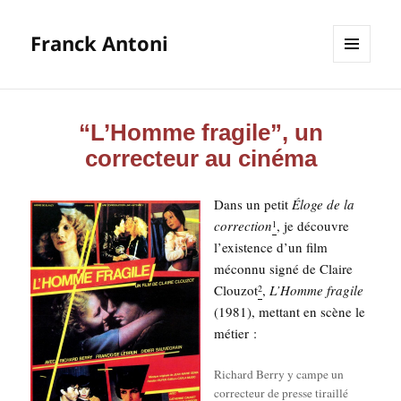
Franck Antoni
MENU
ET
WIDGETS
“L’Homme fragile”, un
correcteur au cinéma
Dans un petit
Éloge de la
cor­rec­tion
, je découvre
1
l’existence d’un film
mécon­nu signé de Claire
Clou­zot
,
L’Homme fra­gile
2
(1981), met­tant en scène le
métier :
Richard Ber­ry y campe un
cor­rec­teur de presse tiraillé