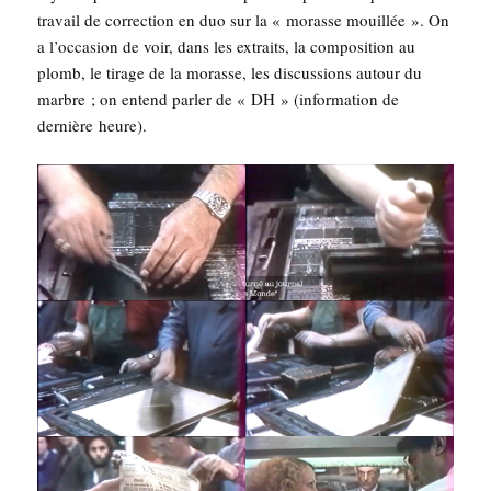
tra­vail de cor­rec­tion en duo sur la « morasse mouillée ». On
a l’oc­ca­sion de voir, dans les extraits, la com­po­si­tion au
plomb, le tirage de la morasse, les dis­cus­sions autour du
marbre ; on entend par­ler de « DH » (infor­ma­tion de
der­nière heure).