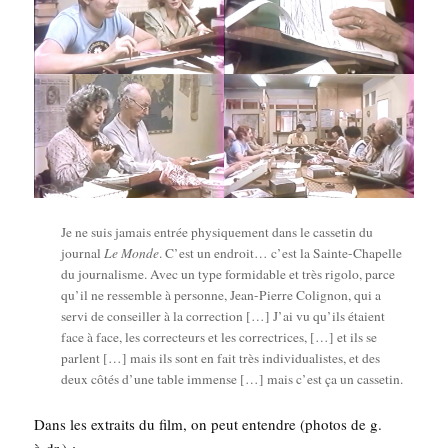
Je ne suis jamais entrée phy­si­que­ment dans le cas­se­tin du
jour­nal
Le Monde
. C’est un endroit… c’est la Sainte-Cha­pelle
du jour­na­lisme. Avec un type for­mi­dable et très rigo­lo, parce
qu’il ne res­semble à per­sonne, Jean-Pierre Coli­gnon, qui a
ser­vi de conseiller à la cor­rec­tion […] J’ai vu qu’ils étaient
face à face, les cor­rec­teurs et les cor­rec­trices, […] et ils se
parlent […] mais ils sont en fait très indi­vi­dua­listes, et des
deux côtés d’une table immense […] mais c’est ça un cassetin.
Dans les extraits du film, on peut entendre (pho­tos de g.
à dr.) :