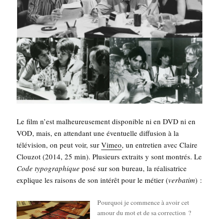
Le film n’est mal­heu­reu­se­ment dis­po­nible ni en DVD ni en
VOD, mais, en atten­dant une éven­tuelle dif­fu­sion à la
télé­vi­sion, on peut voir, sur
Vimeo
, un entre­tien avec Claire
Clou­zot (2014, 25 min). Plu­sieurs extraits y sont mon­trés. Le
Code typo­gra­phique
posé sur son bureau, la réa­li­sa­trice
explique les rai­sons de son inté­rêt pour le métier (
ver­ba­tim
) :
Pour­quoi je com­mence à avoir cet
amour du mot et de sa cor­rec­tion ?