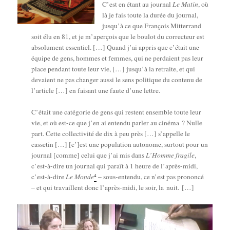
C’est en étant au jour­nal
Le Matin
, où
là je fais toute la durée du jour­nal,
jusqu’à ce que Fran­çois Mit­ter­rand
soit élu en 81, et je m’aperçois que le bou­lot du cor­rec­teur est
abso­lu­ment essen­tiel. […] Quand j’ai appris que c’était une
équipe de gens, hommes et femmes, qui ne per­daient pas leur
place pen­dant toute leur vie, […] jusqu’à la retraite, et qui
devaient ne pas chan­ger aus­si le sens poli­tique du conte­nu de
l’article […] en fai­sant une faute d’une lettre.
C’était une caté­go­rie de gens qui res­tent ensemble toute leur
vie, et où est-ce que j’en ai enten­du par­ler au ciné­ma ? Nulle
part. Cette col­lec­ti­vi­té de dix à peu près […] s’appelle le
cas­se­tin […] [c’]est une popu­la­tion auto­nome, sur­tout pour un
jour­nal [comme] celui que j’ai mis dans
L’Homme fra­gile
,
c’est-à-dire un jour­nal qui paraît à 1 heure de l’a­près-midi,
4
c’est-à-dire
Le Monde
– sous-enten­du, ce n’est pas pro­non­cé
– et qui tra­vaillent donc l’a­près-midi, le soir, la nuit. […]