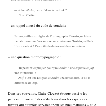
— Addis Abe­ba
, deux
d
deux
b
par­tout ?
— Non. Vérifie.
– un rap­pel amu­sé du code de conduite :
Pri­mo, veille aux règles de l’orthographe. Deu­zio, ne laisse
jamais pas­ser un faux sens ou un contre­sens. Troi­zio, veille à
l’harmonie et à l’exactitude du texte et de son contenu.
– une ques­tion d’orthotypographie :
— Tu peux m’expliquer pour­quoi
Arabe
a une capi­tale et
juif
une minus­cule ?
—
Juif
, c’est une reli­gion et
Arabe
une natio­na­li­té. D’où la
dif­fé­rence de cap.
Dans ses sou­ve­nirs, Claire Clou­zot évoque aus­si « les
papiers qui arrivent des rédac­teurs dans les espèces de
tuyaux qui autre­fois ser­vaient pour les pneu­ma­tiques » et le