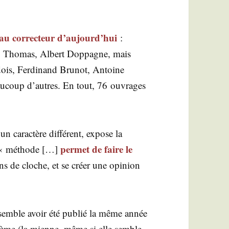
au cor­rec­teur d’aujourd’hui
:
. Tho­mas, Albert Dop­pagne, mais
ois, Fer­di­nand Bru­not, Antoine
au­coup d’autres. En tout, 76 ouvrages
n carac­tère dif­fé­rent, expose la
per­met de faire le
te « méthode […]
ns de cloche, et se créer une opi­nion
age semble avoir été publié la même année
crème (la mienne, même si elle semble