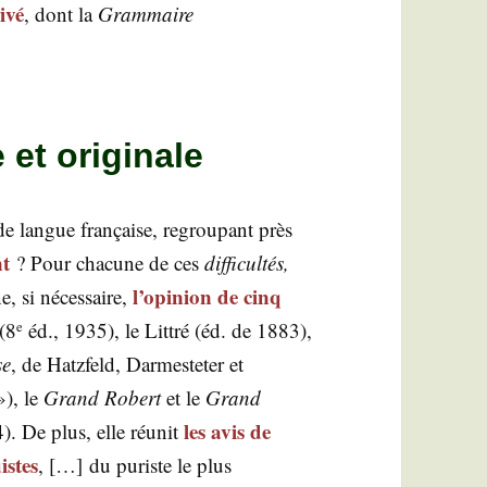
­vé
, dont la
Gram­maire
 et originale
ie de langue fran­çaise, regrou­pant près
nt
? Pour cha­cune de ces
dif­fi­cul­tés,
l’opinion de cinq
e, si néces­saire,
(8
éd., 1935), le Lit­tré (éd. de 1883),
e
se
, de Hatz­feld, Dar­mes­te­ter et
), le
Grand Robert
et le
Grand
les avis de
. De plus, elle réunit
istes
, […] du puriste le plus