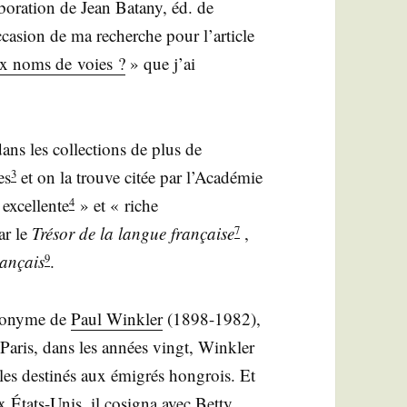
a­bo­ra­tion de Jean Bata­ny, éd. de
ca­sion de ma recherche pour l’ar­ticle
ux noms de voies ?
» que j’ai
ans les col­lec­tions de plus de
es
et on la trouve citée par l’A­ca­dé­mie
3
excel­lente
» et « riche
4
ar le
Tré­sor de la langue fran­çaise
,
7
ran­çais
.
9
­do­nyme de
Paul Wink­ler
(1898-1982),
 Paris, dans les années vingt, Wink­ler
es des­ti­nés aux émi­grés hon­grois. Et
 États-Unis, il cosi­gna avec Bet­ty