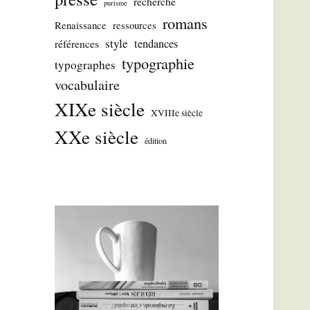
recherche
purisme
romans
Renaissance
ressources
style
tendances
références
typographie
typographes
vocabulaire
XIXe siècle
XVIIIe siècle
XXe siècle
édition