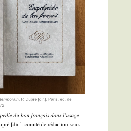
tem­po­rain
, P. Dupré [dir.]. Paris, éd. de
972.
­pé­die du bon fran­çais dans l’u­sage
pré [dir.]. comi­té de rédac­tion sous