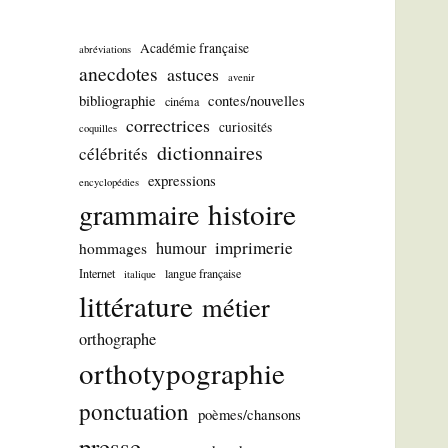
Académie française
abréviations
anecdotes
astuces
avenir
bibliographie
contes/nouvelles
cinéma
correctrices
curiosités
coquilles
dictionnaires
célébrités
expressions
encyclopédies
histoire
grammaire
imprimerie
humour
hommages
Internet
langue française
italique
littérature
métier
orthographe
orthotypographie
ponctuation
poèmes/chansons
presse