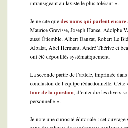
intran­si­geant au laxiste le plus tolérant ».
des noms qui parlent encore 
Je ne cite que
Mau­rice Gre­visse, Joseph Hanse, Adolphe V
aus­si Étiemble, Albert Dau­zat, Robert Le Bid
Alba­lat, Abel Her­mant, André Thé­rive et be
ont été dépouillés systématiquement.
La seconde par­tie de l’ar­ticle, impri­mée dans u
conclu­sion de l’é­quipe rédac­tion­nelle. Cet
tour de la ques­tion
, d’entendre les divers so
personnelle ».
Je note une curio­si­té édi­to­riale : cet ouvr
sous des reliures de nom­breuses cou­leurs : 