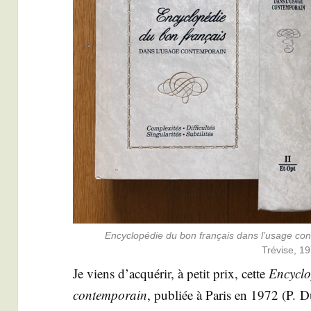
Ency­clo­pé­die du bon fran­çais dans l’u­sage con
Tré­vise, 1
Je viens d’ac­qué­rir, à petit prix, cette
Ency­clo
contem­po­rain
, publiée à Paris en 1972 (P. Du