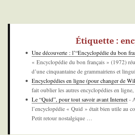
Étiquette :
enc
Une décou­verte : l’“Encyclopédie du bon fra
« Ency­clo­pé­die du bon fran­çais » (1972) réun
d’une cin­quan­taine de gram­mai­riens et lin­gu
Ency­clo­pé­dies en ligne (pour chan­ger de Wik
fait oublier les autres ency­clo­pé­dies en ligne
Le “Quid”, pour tout savoir avant Inter­net
-
A
l’en­cy­clo­pé­die « Quid » était bien utile au cor
Petit retour nos­tal­gique
…