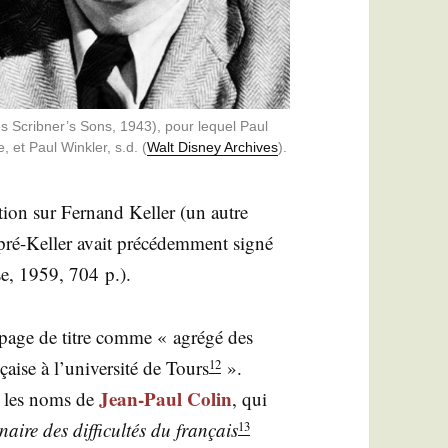
s Scrib­ner’s Sons, 1943), pour lequel Paul
et Paul Wink­ler, s.d. (
Walt Dis­ney Archives
).
­tion sur Fer­nand Kel­ler (un autre
é-Kel­ler avait pré­cé­dem­ment signé
se, 1959, 704 p.).
en page de titre comme « agré­gé des
çaise à l’université de Tours
».
12
Jean-Paul Colin
ens les noms de
, qui
aire des dif­fi­cul­tés du fran­çais
13