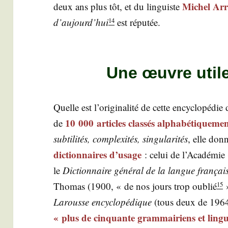
Michel Arri
deux ans plus tôt, et du lin­guiste
d’aujourd’hui
est réputée.
14
Une œuvre utile
Quelle est l’o­ri­gi­na­li­té de cette ency­clo­pé­d
10 000 articles clas­sés alpha­bé­ti­que­me
de
sub­ti­li­tés, com­plexi­tés, sin­gu­la­ri­tés
, elle donn
dic­tion­naires d’u­sage
: celui de l’Académie 
le
Dic­tion­naire géné­ral de la langue fran­çai
Tho­mas (1900, « de nos jours trop oublié
»
15
Larousse ency­clo­pé­dique
(tous deux de 1964)
« plus de cin­quante gram­mai­riens et lin­gu