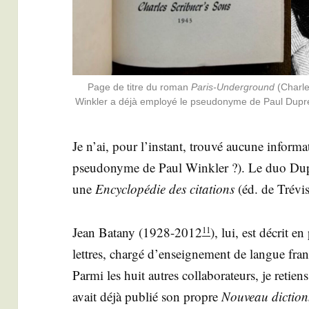
Page de titre du roman
Paris-Under­ground
(Charle
Wink­ler a déjà employé le pseu­do­nyme de Paul Dupre, 
Je n’ai, pour l’ins­tant, trou­vé aucune infor­ma
pseu­do­nyme de Paul Wink­ler ?). Le duo Dupr
une
Ency­clo­pé­die des cita­tions
(éd. de Tré­vi
Jean Bata­ny (1928-2012
), lui, est décrit 
11
lettres, char­gé d’enseignement de langue fran­
Par­mi les huit autres col­la­bo­ra­teurs, je reti
avait déjà publié son propre
Nou­veau dic­tion­n