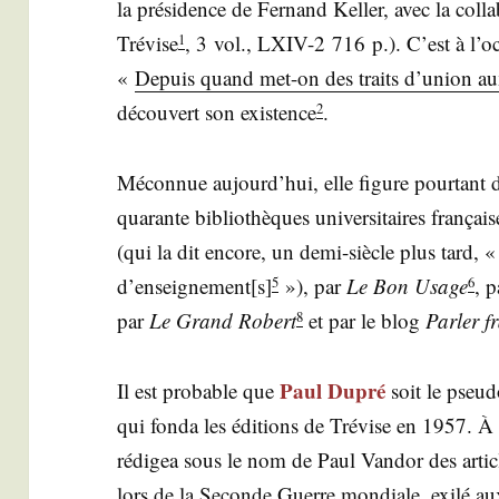
la pré­si­dence de Fer­nand Kel­ler, avec la col­l
Tré­vise
, 3 vol., LXIV-2 716 p.). C’est à l’oc­
1
«
Depuis quand met-on des traits d’union a
décou­vert son exis­tence
.
2
Mécon­nue aujourd’­hui, elle figure pour­tant d
qua­rante biblio­thèques uni­ver­si­taires fran­çais
(qui la dit encore, un demi-siècle plus tard, « 
d’enseignement[s]
»), par
Le Bon Usage
, p
5
6
par
Le Grand Robert
et par le blog
Par­ler f
8
Paul Dupré
Il est pro­bable que
soit le pseu
qui fon­da les édi­tions de Tré­vise en 1957. À
rédi­gea sous le nom de Paul Van­dor des articl
lors de la Seconde Guerre mon­diale, exi­lé aux