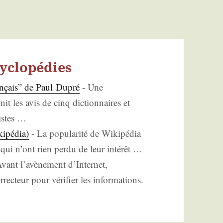
yclopédies
n­çais” de Paul Dupré
-
Une
it les avis de cinq dic­tion­naires et
istes
…
i­pé­dia)
-
La popu­la­ri­té de Wiki­pé­dia
, qui n’ont rien per­du de leur inté­rêt
…
vant l’a­vè­ne­ment d’In­ter­net,
­rec­teur pour véri­fier les infor­ma­tions.