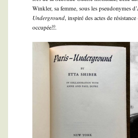
Wink­ler, sa femme, sous les pseu­do­nymes 
Under­ground
, ins­pi­ré des actes de résis­tan
occu­pée
.
10