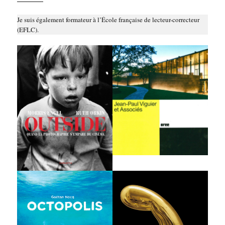
Je suis éga­le­ment for­ma­teur à l’É­cole fran­çaise de lec­teur-cor­rec­teur
(EFLC).