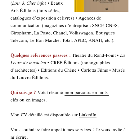
(
Loir & Cher info
) • Beaux
Arts Édi­tions (hors-séries,
cata­logues d’exposition et livres) • Agences de
com­mu­ni­ca­tion (maga­zines d’en­tre­prise : SNCF, CNES,
Giro­pharm, La Poste, Cha­nel, Volks­wa­gen, Bouygues
Tele­com, Le Bon Mar­ché, Total, APEC, ANAH, etc.).
Quelques réfé­rences pas­sées :
Théâtre du Rond-Point •
La
Lettre du musi­cien
• CREE Édi­tions (mono­gra­phies
d’architectes) • Édi­tions du Chêne • Car­lot­ta Films • Musée
du Louvre Éditions.
Qui suis-je ?
Voi­ci résu­mé
mon par­cours en mots-
clés
ou
en images
.
Mon CV détaillé est dis­po­nible sur
Lin­ke­dIn
.
Vous sou­hai­tez faire appel à mes ser­vices ? Je vous invite à
m’é­crire
.