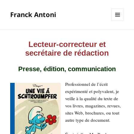
Franck Antoni
MENU
ET
WIDGETS
Lecteur-correcteur et
secrétaire de rédaction
Presse, édition, communication
Pro­fes­sion­nel de l’écrit
expé­ri­men­té et poly­va­lent, je
veille à la qua­li­té du texte de
vos livres, maga­zines, revues,
sites Web, bro­chures, ou tout
autre type de document.