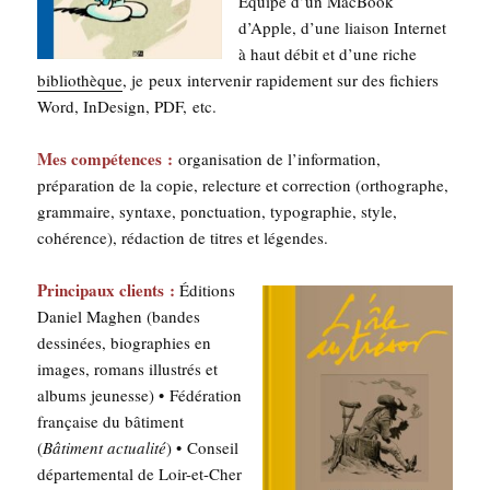
Équi­pé d’un Mac­Book
d’Apple, d’une liai­son Inter­net
à haut débit et d’une riche
biblio­thèque
, je peux inter­ve­nir rapi­de­ment sur des fichiers
Word, InDe­si­gn, PDF, etc.
Mes com­pé­tences :
orga­ni­sa­tion de l’information,
pré­pa­ra­tion de la copie, relec­ture et cor­rec­tion (ortho­graphe,
gram­maire, syn­taxe, ponc­tua­tion, typo­gra­phie, style,
cohé­rence), rédac­tion de titres et légendes.
Prin­ci­paux clients :
Édi­tions
Daniel Maghen (bandes
des­si­nées, bio­gra­phies en
images, romans illus­trés et
albums jeu­nesse) • Fédé­ra­tion
fran­çaise du bâti­ment
(
Bâti­ment actua­li­té
) • Conseil
dépar­te­men­tal de Loir-et-Cher