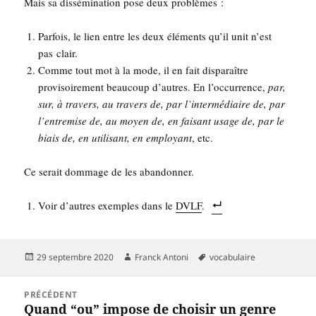
Mais sa dis­sé­mi­na­tion pose deux problèmes :
Par­fois, le lien entre les deux élé­ments qu’il unit n’est
pas clair.
Comme tout mot à la mode, il en fait dis­pa­raître
pro­vi­soi­re­ment beau­coup d’autres. En l’occurrence,
par,
sur, à tra­vers, au tra­vers de, par l’intermédiaire de, par
l’entremise de, au moyen de, en fai­sant usage de, par le
biais de, en uti­li­sant, en employant
, etc.
Ce serait dom­mage de les abandonner.
Voir d’autres exemples dans le
DVLF
.
Publié
Auteur
Mots-
29 septembre 2020
Franck Antoni
vocabulaire
le
clés
Navigation
PRÉCÉDENT
de
Quand “ou” impose de choisir un genre
Article