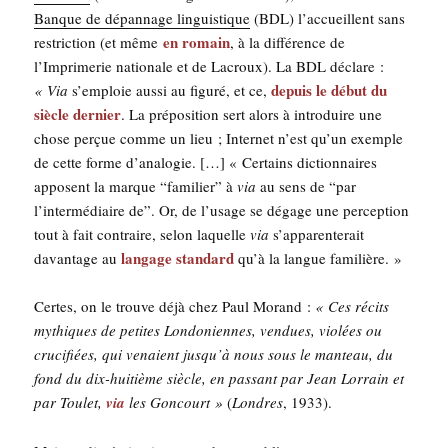
Banque de dépan­nage lin­guis­tique
(BDL) l’accueillent sans
en romain
res­tric­tion (et même
, à la dif­fé­rence de
l’Imprimerie natio­nale et de Lacroux). La BDL déclare :
depuis le début du
« Via
s’emploie aus­si au figu­ré, et ce,
siècle der­nier
. La pré­po­si­tion sert alors à intro­duire une
chose per­çue comme un lieu ; Inter­net n’est qu’un exemple
de cette forme d’analogie. […] « Cer­tains dic­tion­naires
apposent la marque “fami­lier” à
via
au sens de “par
l’intermédiaire de”. Or, de l’usage se dégage une per­cep­tion
tout à fait contraire, selon laquelle
via
s’apparenterait
lan­gage stan­dard
davan­tage au
qu’à la langue familière. »
Certes, on le trouve déjà chez Paul Morand :
« Ces récits
mythiques de petites Lon­do­niennes, ven­dues, vio­lées ou
cru­ci­fiées, qui venaient jus­qu’à nous sous le man­teau, du
fond du dix-hui­tième siècle, en pas­sant par Jean Lor­rain et
par Tou­let,
via
les Gon­court »
(
Londres
, 1933).