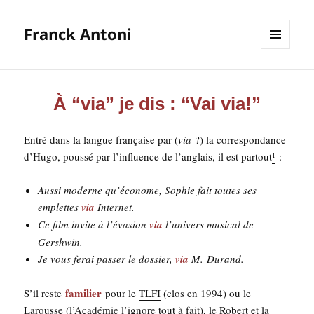
Franck Antoni
MENU
ET
WIDGETS
À “via” je dis : “Vai via!”
Entré dans la langue fran­çaise par (
via
?) la cor­res­pon­dance
d’Hu­go, pous­sé par l’in­fluence de l’an­glais, il est par­tout
:
1
Aus­si moderne qu’économe, Sophie fait toutes ses
emplettes
via
Internet.
Ce film invite à l’évasion
via
l’univers musi­cal de
Gershwin.
Je vous ferai pas­ser le dos­sier,
via
M. Durand.
fami­lier
S’il reste
pour le
TLFI
(clos en 1994) ou le
Larousse
(l’Académie l’ignore tout à fait), le Robert et la