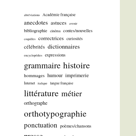
Académie française
abréviations
anecdotes
astuces
avenir
bibliographie
contes/nouvelles
cinéma
correctrices
curiosités
coquilles
dictionnaires
célébrités
expressions
encyclopédies
histoire
grammaire
imprimerie
humour
hommages
Internet
langue française
italique
littérature
métier
orthographe
orthotypographie
ponctuation
poèmes/chansons
presse