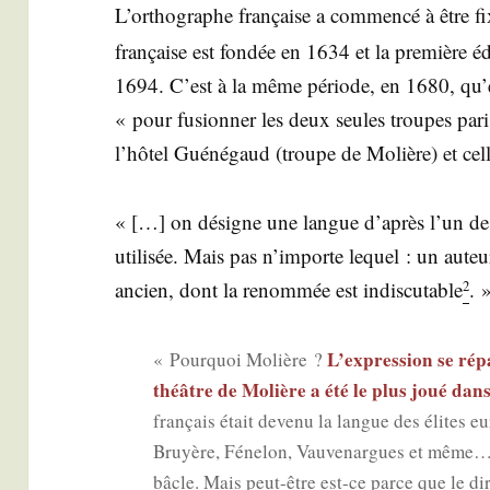
L’or­tho­graphe fran­çaise a com­men­cé à être 
fran­çaise est fon­dée en 1634 et la pre­mière éd
1694. C’est à la même période, en 1680, qu’es
« pour fusion­ner les deux seules troupes pari
l’hô­tel Gué­né­gaud (troupe de Molière) et cel
« […] on désigne une langue d’après l’un des 
uti­li­sée. Mais pas n’importe lequel : un auteu
ancien, dont la renom­mée est indis­cu­table
. 
2
L’ex­pres­sion se r
« Pour­quoi Molière ?
théâtre de Molière a été le plus joué dans
fran­çais était deve­nu la langue des élites
Bruyère, Féne­lon, Vau­ve­nargues et même… 
bâcle. Mais peut-être est-ce parce que le dir