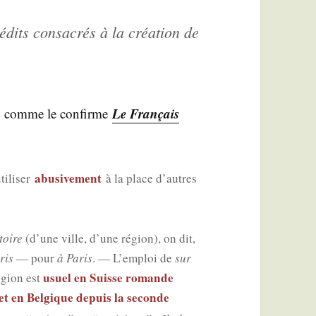
é­dits consa­crés à la créa­tion de
Le Fran­çais
n, comme le confirme
abu­si­ve­ment
tiliser
à la place d’autres
­toire
(d’une ville, d’une région), on dit,
ris
— pour
à Paris
. — L’emploi de
sur
usuel en Suisse romande
égion est
et en Bel­gique depuis la seconde