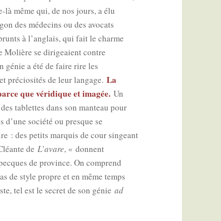
lle-là même qui, de nos jours, a élu
r­gon des méde­cins ou des avo­cats
prunts à l’an­glais, qui fait le charme
e Molière se diri­geaient contre
n génie a été de faire rire les
La
t pré­cio­si­tés de leur lan­gage.
parce que véri­dique et ima­gée.
Un
r des tablettes dans son man­teau pour
es d’une socié­té ou presque se
e : des petits mar­quis de cour sin­geant
u Cléante de
L’a­vare
, « donnent
x pecques de pro­vince. On com­prend
 pas de style propre et en même temps
juste, tel est le secret de son génie
ad