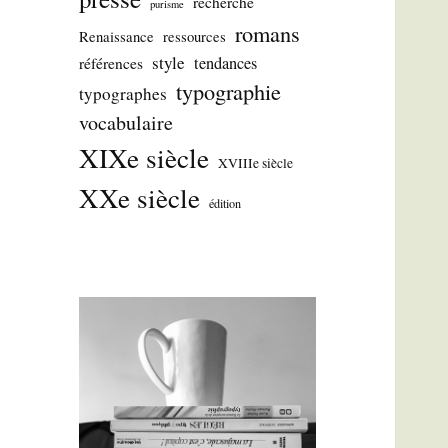
recherche
purisme
romans
Renaissance
ressources
style
tendances
références
typographie
typographes
vocabulaire
XIXe siècle
XVIIIe siècle
XXe siècle
édition