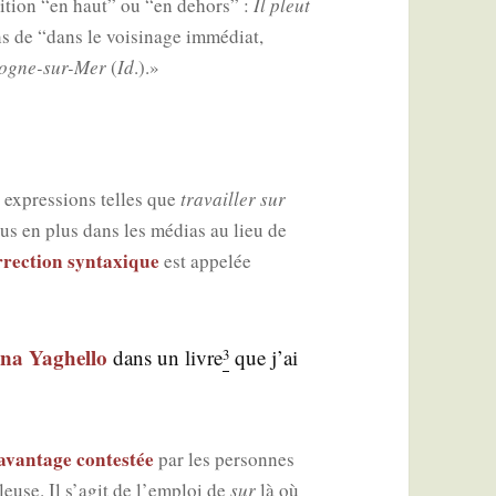
­tion “en haut” ou “en dehors” :
Il pleut
 de “dans le voi­si­nage immé­diat,
logne-sur-Mer
(
Id
.).»
s expres­sions telles que
tra­vailler sur
lus en plus dans les médias au lieu de
­rec­tion syn­taxique
est appe­lée
na Yaghel­lo
dans un livre
que j’ai
3
avan­tage contes­tée
par les per­sonnes
lleuse. Il s’agit de l’emploi de
sur
là où