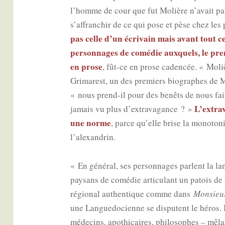
l’homme de cour que fut Molière n’a­vait pas
s’af­fran­chir de ce qui pose et pèse chez les
pas celle d’un écri­vain mais avant tout c
per­son­nages de comé­die aux­quels, le pre­
en prose
, fût-ce en prose caden­cée. « Moliè
Gri­ma­rest, un des pre­miers bio­graphes de Mol
« nous prend-il pour des benêts de nous fai
L’ex­tra­
jamais vu plus d’ex­tra­va­gance ? »
une norme
, parce qu’elle brise la mono­to­ni
l’alexandrin.
« En géné­ral, ses per­son­nages parlent la la
pay­sans de comé­die arti­cu­lant un patois de f
régio­nal authen­tique comme dans
Mon­sieu
une Lan­gue­do­cienne se dis­putent le héros. I
méde­cins, apo­thi­caires, phi­lo­sophes – mêla