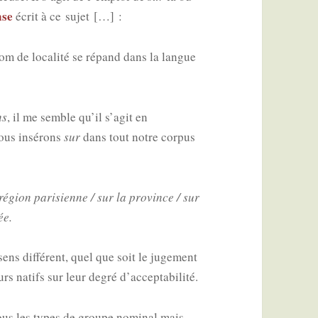
nse
écrit à ce sujet […] :
m de loca­li­té se répand dans la langue
ns
, il me semble qu’il s’agit en
ous insé­rons
sur
dans tout notre cor­pus
 région pari­sienne / sur la pro­vince / sur
ée.
ens dif­fé­rent, quel que soit le juge­ment
urs natifs sur leur degré d’acceptabilité.
ous les types de groupe nomi­nal mais