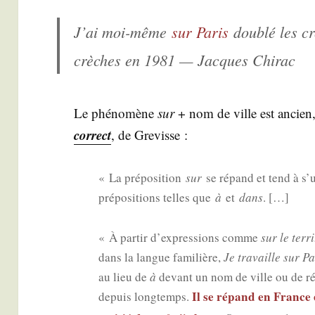
J’ai moi-même
sur Paris
dou­blé les cr
crèches en 1981 — Jacques Chirac
Le phé­no­mène
sur
+ nom de ville est ancie
cor­rect
, de Grevisse :
« La pré­po­si­tion
sur
se répand et tend à s’u
pré­po­si­tions telles que
à
et
dans
. […]
« À par­tir d’expressions comme
sur le ter­ri
dans la langue fami­lière,
Je tra­vaille sur Pa
au lieu de
à
devant un nom de ville ou de r
Il se répand en France 
depuis long­temps.