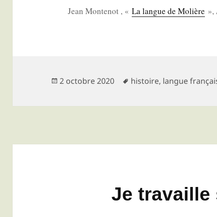
Jean Mon­te­not , «
La langue de Molière
»,
Publié
Mots-
2 octobre 2020
histoire
,
langue françai
le
clés
Je travaille