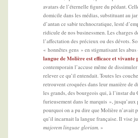
ava­tars de l’é­ter­nelle figure du pédant. Ce
domi­cile dans les médias, sub­sti­tuant au ja
d’an­tan ce sabir tech­no­cra­tique, les­té d’em
ridi­cule de nos busi­ness­men. Les charges d
l’af­fec­ta­tion des pré­cieux ou des dévots. So
« hon­nêtes gens » en stig­ma­ti­sant les abus e
langue de Molière est effi­cace et vivante 
contem­po­rain l’ac­cuse même de dis­si­mu­le
rele­ver ce qu’il enten­dait. Toutes les couch
retrouvent cro­quées dans leur manière de dir
les grands, des bour­geois qui, à l’ins­tar d
furieu­se­ment dans le mar­quis », jus­qu’au
pour­quoi on a pu dire que Molière n’a­vait
qu’il incar­nait la langue fran­çaise. Il vise 
majo­rem lin­guae glo­riam.
»