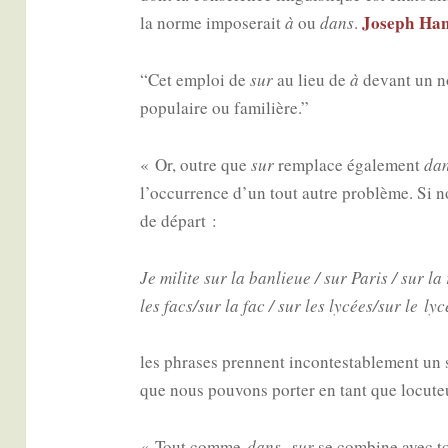
Joseph Ha
la norme impo­se­rait
à
ou
dans
.
“Cet emploi de
sur
au lieu de
à
devant un no
popu­laire ou familière.”
« Or, outre que
sur
rem­place éga­le­ment
da
l’occurrence d’un tout autre pro­blème. Si n
de départ :
Je milite sur la ban­lieue / sur Paris / sur la
les facs/sur la fac / sur les lycées/sur le lyc
les phrases prennent incon­tes­ta­ble­ment un s
que nous pou­vons por­ter en tant que locu­te
« Tout comme
dans
,
sur
se com­bine avec t