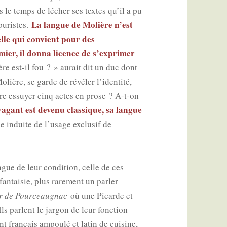
 le temps de lécher ses textes qu’il a pu
La langue de Molière n’est
 puristes.
elle qui convient pour des
mier, il don­na licence de s’ex­pri­mer
re est-il fou ? » aurait dit un duc dont
ière, se garde de révé­ler l’i­den­ti­té,
re essuyer cinq actes en prose ? A-t-on
va­gant est deve­nu clas­sique, sa langue
e induite de l’u­sage exclu­sif de
ngue de leur condi­tion, celle de ces
an­tai­sie, plus rare­ment un par­ler
r de Pour­ceau­gnac
où une Picarde et
ls parlent le jar­gon de leur fonc­tion –
nt fran­çais ampou­lé et latin de cui­sine,