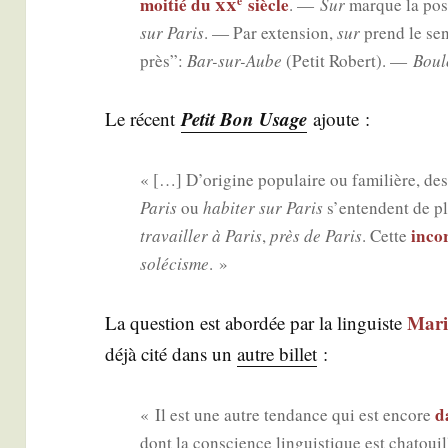
xx
moi­tié du
siècle
e
. —
Sur
marque la posi
sur Paris
. — Par exten­sion,
sur
prend le sens
près”:
Bar-sur-Aube
(Petit Robert). —
Bou­
Petit Bon Usage
Le récent
ajoute :
« […] D’o­ri­gine popu­laire ou fami­lière, de
Paris
ou
habi­ter sur Paris
s’en­tendent de p
incor
tra­vailler à Paris
,
près de Paris
. Cette
solé­cisme
. »
Mari­
La ques­tion est abor­dée par la lin­guiste
déjà cité dans un
autre billet
:
d
« Il est une autre ten­dance qui est encore
dont la conscience lin­guis­tique est cha­toui