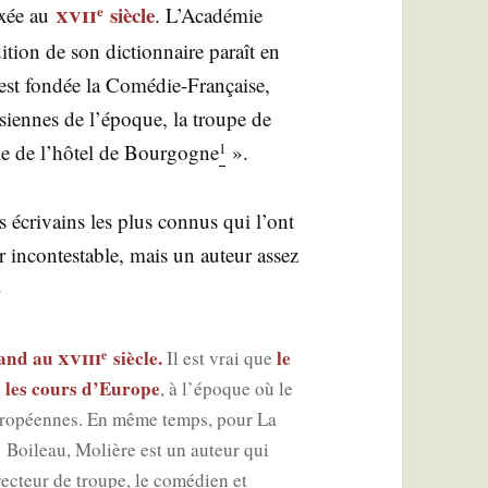
xvii
siècle
fixée au
. L’A­ca­dé­mie
e
i­tion de son dic­tion­naire paraît en
t fon­dée la Comé­die-Fran­çaise,
­siennes de l’é­poque, la troupe de
le de l’hô­tel de Bour­gogne
».
1
écri­vains les plus connus qui l’ont
r incon­tes­table, mais un auteur assez
»
xviii
épand au
siècle.
le
e
Il est vrai que
 les cours d’Eu­rope
, à l’é­poque où le
 euro­péennes. En même temps, pour La
Boi­leau, Molière est un auteur qui
ec­teur de troupe, le comé­dien et