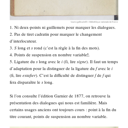
1. Ni deux-points ni guille­mets pour mar­quer les dia­logues.
2. Pas de tiret cadra­tin pour mar­quer le chan­ge­ment
d’interlocuteur.
3.
S
long et
s
rond (c’est la règle à la fin des mots).
4. Points de sus­pen­sion en nombre variable
.
8
5. Liga­ture du
s
long avec le
i
(ſi, lire
signe
). Il faut un temps
d’adaptation pour la dis­tin­guer de la liga­ture du
f
avec le
i
(fi, lire
esta­fier
). C’est la dif­fi­cul­té de dis­tin­guer
ſ
de
f
qui
fera dis­pa­raître le
s
long.
Si l’on consulte l’é­di­tion Gar­nier de 1877, on retrouve la
pré­sen­ta­tion des dia­logues qui nous est fami­lière. Mais
cer­tains usages anciens ont tou­jours cours : point à la fin du
titre cou­rant, points de sus­pen­sion au nombre variable.