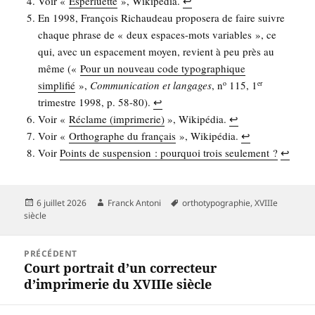
Voir «
Esper­luette
», Wiki­pé­dia.
↩︎
En 1998, Fran­çois Richau­deau pro­po­se­ra de faire suivre
chaque phrase de « deux espaces-mots variables », ce
qui, avec un espa­ce­ment moyen, revient à peu près au
même («
Pour un nou­veau code typo­gra­phique
sim­pli­fié
»,
Com­mu­ni­ca­tion et lan­gages
, n
115, 1
o
er
tri­mestre 1998, p. 58-80).
↩︎
Voir «
Réclame (impri­me­rie)
», Wiki­pé­dia.
↩︎
Voir «
Ortho­graphe du fran­çais
», Wiki­pé­dia.
↩︎
Voir
Points de sus­pen­sion : pour­quoi trois seule­ment ?
↩︎
Publié
Auteur
Mots-
6 juillet 2026
Franck Antoni
orthotypographie
,
XVIIIe
le
clés
siècle
Navigation
PRÉCÉDENT
de
Court portrait d’un correcteur
Article
l’article
d’imprimerie du XVIIIe siècle
précédent :