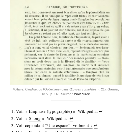
Vol­taire,
Can­dide, ou l’Op­ti­misme
(dans
Œuvres com­plètes
, t. 21), Gar­nier,
1877, p. 148. Source :
Wiki­source
.
Voir «
Emphase (typo­gra­phie)
», Wiki­pé­dia.
↩︎
Voir «
S long
», Wiki­pé­dia.
↩︎
Voir cepen­dant
“Une espace”, vrai­ment ?
↩︎