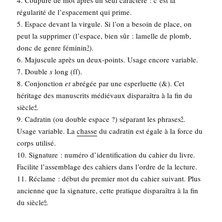
4. Cou­pure de mot après un seul carac­tère : c’est la
régu­la­ri­té de l’es­pa­ce­ment qui prime.
5. Espace devant la vir­gule. Si l’on a besoin de place, on
peut la sup­pri­mer (l’espace, bien sûr : lamelle de plomb,
donc de genre fémi­nin
).
3
6. Majus­cule après un deux-points. Usage encore variable.
7. Double
s
long (ſſ).
8. Conjonc­tion
et
abré­gée par une esper­luette (&). Cet
héri­tage des manus­crits médié­vaux dis­pa­raî­tra à la fin du
siècle
.
4
9. Cadra­tin (ou double espace ?) sépa­rant les phrases
.
5
Usage variable. La
chasse
du cadra­tin est égale à la force du
corps uti­li­sé.
10. Signa­ture : numé­ro d’identification du cahier du livre.
Faci­lite l’as­sem­blage des cahiers dans l’ordre de la lec­ture.
11. Réclame : début du pre­mier mot du cahier sui­vant. Plus
ancienne que la signa­ture, cette pra­tique dis­pa­raî­tra à la fin
du siècle
.
6