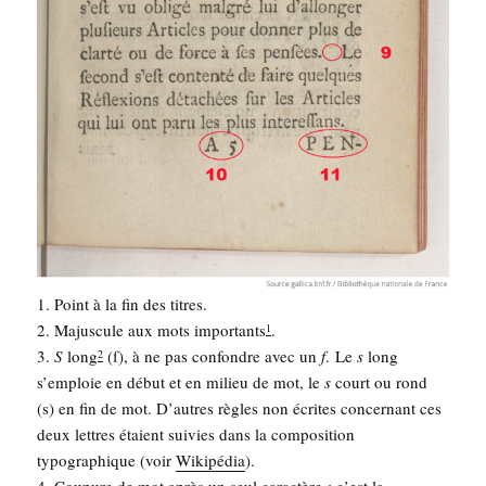
1. Point à la fin des titres.
2. Majus­cule aux mots impor­tants
.
1
3.
S
long
(ſ), à ne pas confondre avec un
f
. Le
s
long
2
s’emploie en début et en milieu de mot, le
s
court ou rond
(s) en fin de mot. D’autres règles non écrites concer­nant ces
deux lettres étaient sui­vies dans la com­po­si­tion
typo­gra­phique (voir
Wiki­pé­dia
).