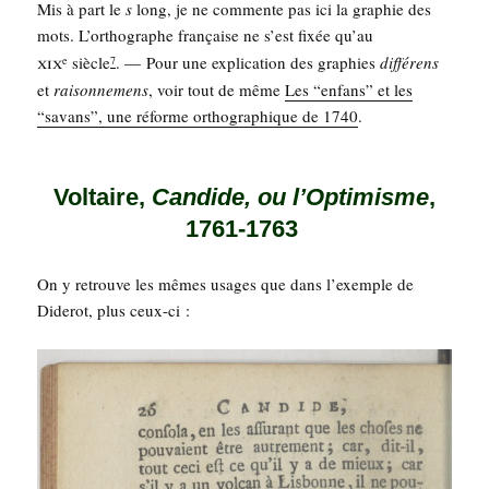
Mis à part le
s
long, je ne com­mente pas ici la gra­phie des
mots. L’or­tho­graphe fran­çaise ne s’est fixée qu’au
xix
siècle
. — Pour une expli­ca­tion des gra­phies
dif­fé­rens
e
7
et
rai­son­ne­mens
, voir tout de même
Les “enfans” et les
“savans”, une réforme ortho­gra­phique de 1740
.
Voltaire,
Candide, ou l’Optimisme
,
1761-1763
On y retrouve les mêmes usages que dans l’exemple de
Dide­rot, plus ceux-ci :