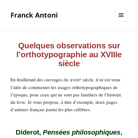
Franck Antoni
MENU
ET
WIDGETS
Quelques observations sur
l’orthotypographie au XVIIIe
siècle
xviii
En feuille­tant des ouvrages du
siècle, il m’est venu
e
l’idée de com­men­ter les usages ortho­ty­po­gra­phiques de
l’époque, pour ceux qui ne sont pas fami­liers de l’histoire
du livre. Je vous pro­pose, à titre d’exemple, deux pages
d’au­teurs fran­çais par­mi les plus célèbres.
Diderot,
Pensées philosophiques
,