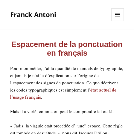
Franck Antoni
MENU
ET
WIDGETS
Espacement de la ponctuation
en français
Pour mon métier, j’ai lu quan­ti­té de manuels de typo­gra­phie,
et jamais je n’ai lu d’ex­pli­ca­tion sur l’o­ri­gine de
l’es­pa­ce­ment des signes de ponc­tua­tion. Ce que décrivent
état actuel de
les codes typo­gra­phiques est sim­ple­ment l’
l’u­sage fran­çais
.
Mais il a varié, comme on peut le com­prendre ici ou là.
« Jadis, la vir­gule était pré­cé­dée d’“une” espace. Cette règle
est tom­bée en désué­tude », nous dit Jacques Drillon
.
1