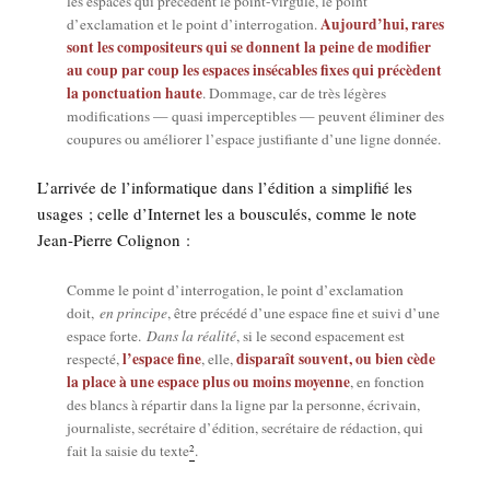
les espaces qui pré­cèdent le point-vir­gule, le point
Aujourd’hui, rares
d’exclamation et le point d’interrogation.
sont les com­po­si­teurs qui se donnent la peine de modi­fier
au coup par coup les espaces insé­cables fixes qui pré­cèdent
la ponc­tua­tion haute
. Dom­mage, car de très légères
modi­fi­ca­tions — qua­si imper­cep­tibles — peuvent éli­mi­ner des
cou­pures ou amé­lio­rer l’espace jus­ti­fiante d’une ligne donnée.
L’ar­ri­vée de l’in­for­ma­tique dans l’é­di­tion a sim­pli­fié les
usages ; celle d’In­ter­net les a bous­cu­lés, comme le note
Jean-Pierre Colignon :
Comme le point d’in­ter­ro­ga­tion, le point d’ex­cla­ma­tion
doit,
en prin­cipe
, être pré­cé­dé d’une espace fine et sui­vi d’une
espace forte.
Dans la réa­li­té
, si le second espa­ce­ment est
l’es­pace fine
dis­pa­raît sou­vent, ou bien cède
res­pec­té,
, elle,
la place à une espace plus ou moins moyenne
, en fonc­tion
des blancs à répar­tir dans la ligne par la per­sonne, écri­vain,
jour­na­liste, secré­taire d’é­di­tion, secré­taire de rédac­tion, qui
2
fait la sai­sie du texte
.