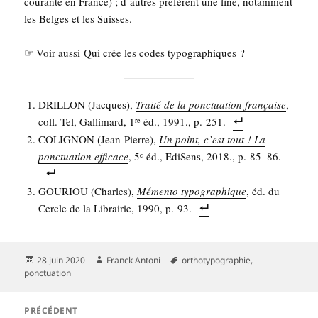
cou­rante en France) ; d’autres pré­fèrent une fine, notam­ment
les Belges et les Suisses.
☞ Voir aus­si
Qui crée les codes typographiques ?
DRILLON (Jacques),
Trai­té de la ponc­tua­tion fran­çaise
,
coll. Tel, Gal­li­mard, 1
éd., 1991., p. 251.
re
COLIGNON (Jean-Pierre),
Un point, c’est tout ! La
ponc­tua­tion effi­cace
, 5
éd., Edi­Sens, 2018., p. 85–86.
e
GOURIOU (Charles),
Mémen­to typo­gra­phique
, éd. du
Cercle de la Librai­rie, 1990, p. 93.
Publié
Auteur
Mots-
28 juin 2020
Franck Antoni
orthotypographie
,
le
clés
ponctuation
Navigation
PRÉCÉDENT
de