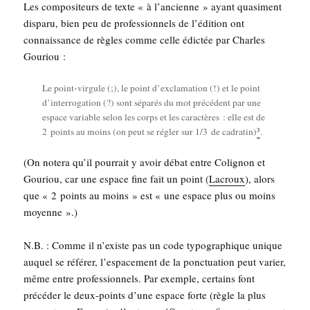
Les com­po­si­teurs de texte « à l’an­cienne » ayant qua­si­ment
dis­pa­ru, bien peu de pro­fes­sion­nels de l’é­di­tion ont
connais­sance de règles comme celle édic­tée par Charles
Gouriou :
Le point-vir­gule (;), le point d’ex­cla­ma­tion (!) et le point
d’in­ter­ro­ga­tion (?) sont sépa­rés du mot pré­cé­dent par une
espace variable selon les corps et les carac­tères : elle est de
3
2 points au moins (on peut se régler sur 1/3 de cadra­tin)
.
(On note­ra qu’il pour­rait y avoir débat entre Coli­gnon et
Gou­riou, car une espace fine fait un point (
Lacroux
), alors
que « 2 points au moins » est « une espace plus ou moins
moyenne ».)
N.B. : Comme il n’existe pas un code typo­gra­phique unique
auquel se réfé­rer, l’es­pa­ce­ment de la ponc­tua­tion peut varier,
même entre pro­fes­sion­nels. Par exemple, cer­tains font
pré­cé­der le deux-points d’une espace forte (règle la plus