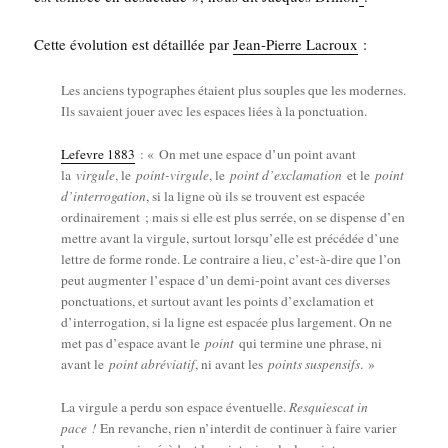
Cette évo­lu­tion est détaillée par
Jean-Pierre Lacroux
:
Les anciens typo­graphes étaient plus souples que les modernes.
Ils savaient jouer avec les espaces liées à la ponctuation.
Lefevre 1883
: « On met une espace d’un point avant
la
vir­gule
, le
point-vir­gule
, le
point d’exclamation
et le
point
d’interrogation
, si la ligne où ils se trouvent est espa­cée
ordi­nai­re­ment ; mais si elle est plus ser­rée, on se dis­pense d’en
mettre avant la vir­gule, sur­tout lorsqu’elle est pré­cé­dée d’une
lettre de forme ronde. Le contraire a lieu, c’est-à-dire que l’on
peut aug­men­ter l’espace d’un demi-point avant ces diverses
ponc­tua­tions, et sur­tout avant les points d’exclamation et
d’interrogation, si la ligne est espa­cée plus lar­ge­ment. On ne
met pas d’espace avant le
point
qui ter­mine une phrase, ni
avant le
point abré­via­tif
, ni avant les
points sus­pen­sifs
. »
La vir­gule a per­du son espace éven­tuelle.
Resquies­cat in
pace !
En revanche, rien n’interdit de conti­nuer à faire varier