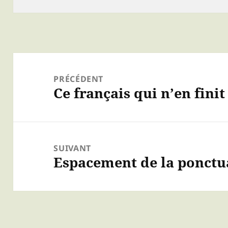
Navigation
de
PRÉCÉDENT
Ce français qui n’en fini
Article
l’article
précédent :
SUIVANT
Espacement de la ponctua
Article
suivant :