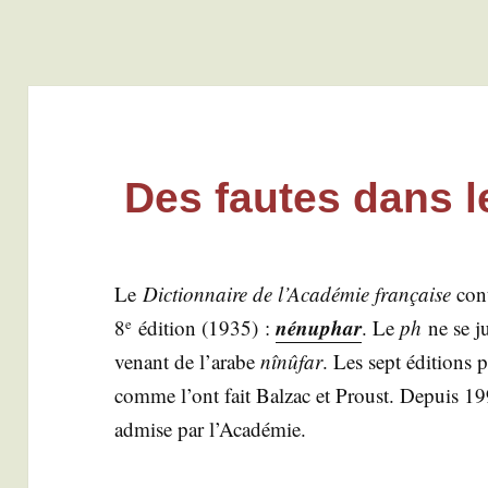
Des fautes dans l
Le
Dic­tion­naire de l’A­ca­dé­mie fran­çaise
cont
nénu­phar
8
édi­tion (1935) :
. Le
ph
ne se ju
e
venant de l’a­rabe
nînû­far
. Les sept édi­tions p
comme l’ont fait Bal­zac et Proust. Depuis 19
admise par l’Académie.