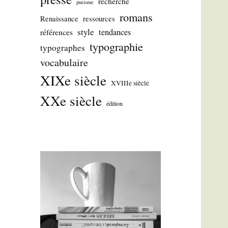
recherche
purisme
romans
Renaissance
ressources
style
tendances
références
typographie
typographes
vocabulaire
XIXe siècle
XVIIIe siècle
XXe siècle
édition