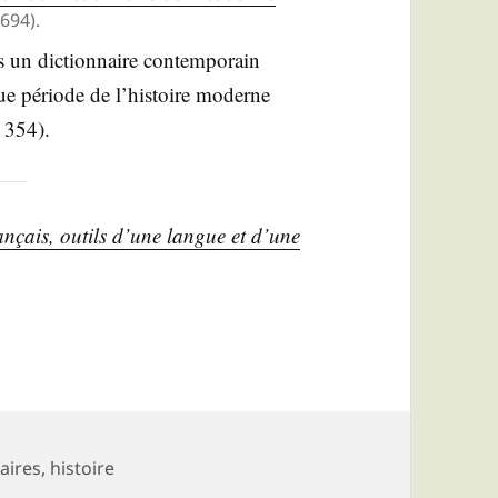
694).
s un dic­tion­naire contem­po­rain
que période de l’his­toire moderne
. 354).
ran­çais, outils d’une langue et d’une
aires
,
histoire