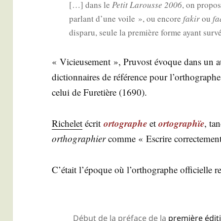
[…] dans le
Petit Larousse 2006
, on pro­po­
par­lant d’une voile », ou encore
fakir
ou
fa
dis­pa­ru, seule la pre­mière forme ayant sur­v
« Vicieu­se­ment », Pru­vost évoque dans un 
dic­tion­naires de réfé­rence pour l’or­tho­graph
celui de Fure­tière (1690).
orto­graphe
orto­gra­phïe
Riche­let
écrit
et
, ta
ortho­gra­phier
comme « Escrire cor­rec­te­men
C’é­tait l’é­poque où l’or­tho­graphe offi­cielle re
Début de la pré­face de la
pre­mière édi­ti