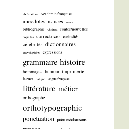
Académie française
abréviations
anecdotes
astuces
avenir
bibliographie
contes/nouvelles
cinéma
correctrices
curiosités
coquilles
dictionnaires
célébrités
expressions
encyclopédies
histoire
grammaire
imprimerie
humour
hommages
Internet
langue française
italique
littérature
métier
orthographe
orthotypographie
ponctuation
poèmes/chansons
presse