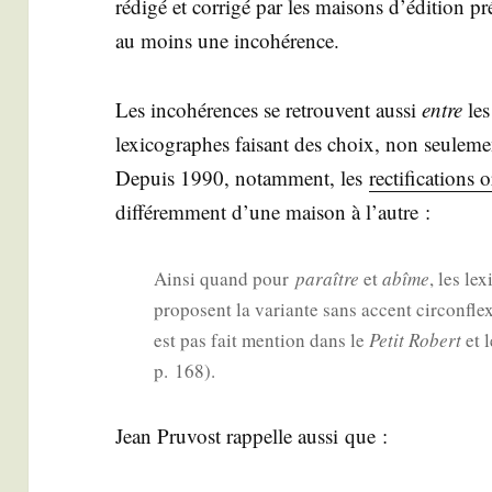
rédi­gé et cor­ri­gé par les mai­sons d’é­di­tion pr
au moins une incohérence.
Les inco­hé­rences se retrouvent aus­si
entre
les 
lexi­co­graphes fai­sant des choix, non seule­me
Depuis 1990, notam­ment, les
rec­ti­fi­ca­tion
dif­fé­rem­ment d’une mai­son à l’autre :
Ain­si quand pour
paraître
et
abîme
, les le
pro­posent la variante sans accent cir­con­fl
est pas fait men­tion dans le
Petit Robert
et 
p. 168).
Jean Pru­vost rap­pelle aus­si que :