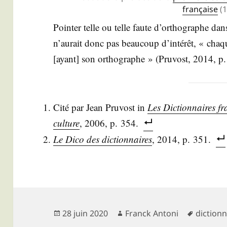
fran­çaise
(1
Poin­ter telle ou telle faute d’or­tho­graphe dan
n’au­rait donc pas beau­coup d’in­té­rêt, « cha
[ayant] son ortho­graphe » (Pru­vost, 2014, p
Cité par Jean Pru­vost in
Les Dic­tion­naires f
culture
, 2006, p. 354.
Le Dico des dic­tion­naires
, 2014, p. 351.
Publié
Auteur
Mots-
28 juin 2020
Franck Antoni
dictionn
le
clés