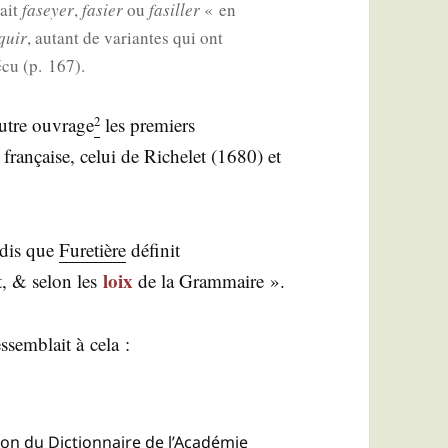
sait
faseyer
,
fasier
ou
fasiller
« en
quir
, autant de variantes qui ont
é­cu (p. 167).
autre ouvrage
les pre­miers
2
e fran­çaise, celui de Riche­let (1680) et
n­dis que
Fure­tière
défi­nit
loix
t, & selon les
de la Grammaire ».
s­sem­blait à cela :
on du Dic­tion­naire de l’A­ca­dé­mie