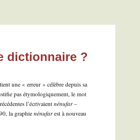
e dictionnaire ?
ient une « erreur » célèbre depuis sa
s­ti­fie pas éty­mo­lo­gi­que­ment, le mot
ré­cé­dentes l’é­cri­vaient
nénu­far
–
90, la gra­phie
nénu­far
est à nou­veau