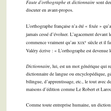
Faute d’or­tho­graphe
et
dic­tion­naire
sont deu
dis­cu­ter en avant-propos.
L’or­tho­graphe fran­çaise n’a été « fixée » qu
jamais ces­sé d’é­vo­luer. L’a­ga­ce­ment devant 
xix
com­mence vrai­ment qu’au
siècle et il 
e
Valé­ry écrive : « L’or­tho­graphe est deve­nue le
Dic­tion­naire
, lui, est un mot géné­rique qui re
dic­tion­naire de langue ou ency­clo­pé­dique, gé
bilingue, d’ap­pren­tis­sage, etc., le tout avec d
mai­sons d’é­di­tion comme Le Robert et Larou
Comme toute entre­prise humaine, un dic­tion­