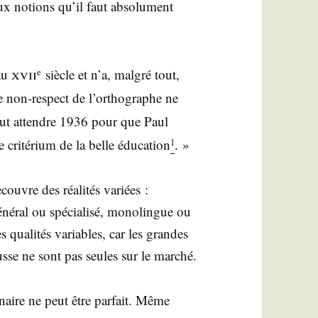
x notions qu’il faut abso­lu­ment
xvii
’au
siècle et n’a, mal­gré tout,
e
le non-res­pect de l’or­tho­graphe ne
faut attendre 1936 pour que Paul
 cri­té­rium de la belle édu­ca­tion
. »
1
couvre des réa­li­tés variées :
né­ral ou spé­cia­li­sé, mono­lingue ou
es qua­li­tés variables, car les grandes
sse ne sont pas seules sur le marché.
naire ne peut être par­fait. Même