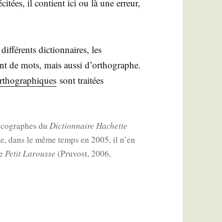
é­ci­tées, il contient ici ou là une erreur,
dif­fé­rents dic­tion­naires, les
nt de mots, mais aus­si d’or­tho­graphe.
s ortho­gra­phiques
sont trai­tées
xi­co­graphes du
Dic­tion­naire Hachette
exe, dans le même temps en 2005, il n’en
le
Petit Larousse
(Pru­vost, 2006,