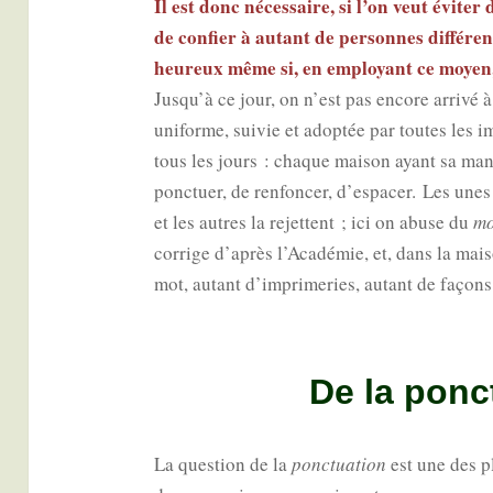
Il est donc néces­saire, si l’on veut évi­ter 
de confier à autant de per­sonnes dif­fé­r
heu­reux même si, en employant ce moyen, 
Jusqu’à ce jour, on n’est pas encore arri­vé à
uni­forme, sui­vie et adop­tée par toutes les i
tous les jours : chaque mai­son ayant sa mani
ponc­tuer, de ren­fon­cer, d’espacer. Les unes
et les autres la rejettent ; ici on abuse du
mo
cor­rige d’après l’Académie, et, dans la mai
mot, autant d’imprimeries, autant de façons 
De la ponc
La ques­tion de la
ponc­tua­tion
est une des p