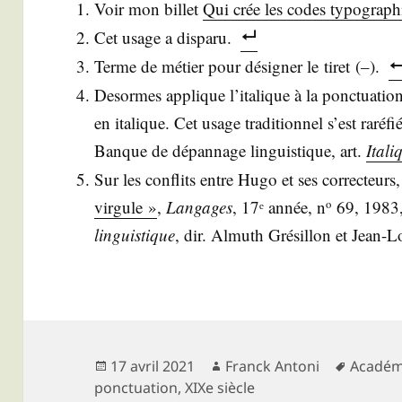
Voir mon billet
Qui crée les codes typograph
Cet usage a disparu.
Terme de métier pour dési­gner le tiret (–).
Desormes applique l’i­ta­lique à la ponc­tua­t
en ita­lique. Cet usage tra­di­tion­nel s’est raré
Banque de dépan­nage lin­guis­tique, art.
Ita­l
Sur les conflits entre Hugo et ses cor­rec­teurs
vir­gule »
,
Lan­gages
, 17ᵉ année, n
69, 1983
o
lin­guis­tique
, dir. Almuth Gré­sillon et Jean-
Publié
Auteur
Mots-
17 avril 2021
Franck Antoni
Académi
le
clés
ponctuation
,
XIXe siècle