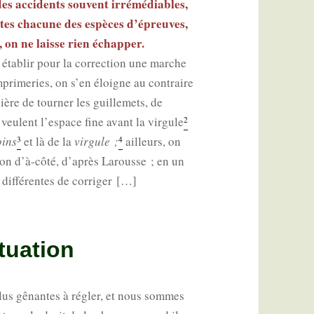
des acci­dents sou­vent irré­mé­diables,
entes cha­cune des espèces d’épreuves,
on ne laisse rien échap­per.
 éta­blir pour la cor­rec­tion une marche
mpri­me­ries, on s’en éloigne au contraire
ère de tour­ner les guille­mets, de
 veulent l’espace fine avant la vir­gule
2
ins
et là de la
vir­gule ;
ailleurs, on
3
4
­son d’à-côté, d’après Larousse ; en un
dif­fé­rentes de corriger […]
tuation
lus gênantes à régler, et nous sommes