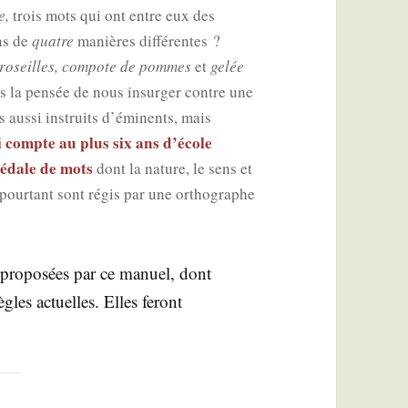
e,
trois mots qui ont entre eux des
ins de
quatre
manières dif­fé­rentes ?
ro­seilles, com­pote de pommes
et
gelée
 la pen­sée de nous insur­ger contre une
s aus­si ins­truits d’éminents, mais
i compte au plus six ans d’école
dédale de mots
dont la nature, le sens et
pour­tant sont régis par une ortho­graphe
 pro­po­sées par ce manuel, dont
ègles actuelles. Elles feront