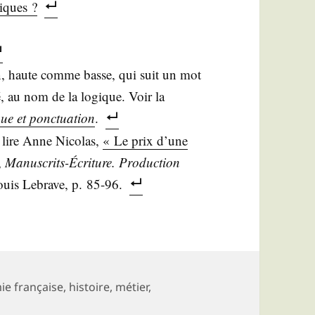
iques ?
ion, haute comme basse, qui suit un mot
­fié, au nom de la logique. Voir la
ique et ponc­tua­tion
.
, lire Anne Nico­las,
« Le prix d’une
,
Manus­crits-Écri­ture. Pro­duc­tion
Louis Lebrave, p. 85-96.
e française
,
histoire
,
métier
,