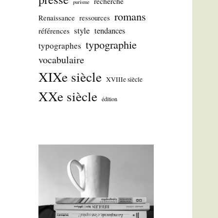
recherche
purisme
romans
Renaissance
ressources
style
tendances
références
typographie
typographes
vocabulaire
XIXe siècle
XVIIIe siècle
XXe siècle
édition