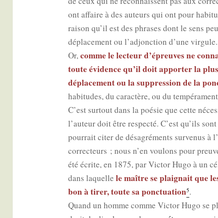
de ceux qui ne recon­naissent pas aux cor­rec
ont affaire à des auteurs qui ont pour habi­tu
rai­son qu’il est des phrases dont le sens peu
dépla­ce­ment ou l’adjonction d’une vir­gule
comme le lec­teur d’épreuves ne connaît
Or,
toute évi­dence qu’il doit appor­ter la plus
dépla­ce­ment ou la sup­pres­sion de la ponc
habi­tudes, du carac­tère, ou du tem­pé­ra­men
C’est sur­tout dans la poé­sie que cette néces­si
l’auteur doit être res­pec­té. C’est qu’ils s
pour­rait citer de désa­gré­ments sur­ve­nus 
cor­rec­teurs ; nous n’en vou­lons pour preuv
été écrite, en 1875, par Vic­tor Hugo à un cé
le maître se plai­gnait que le
dans laquelle
bon à tirer, toute sa ponc­tua­tion
.
5
Quand un homme comme Vic­tor Hugo se plain