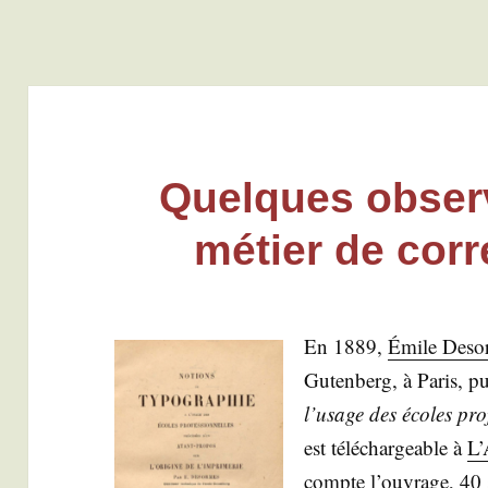
Quelques observ
métier de corr
En 1889,
Émile Deso
Guten­berg, à Paris, p
l’usage des écoles pro­
est télé­char­geable à
L’
compte l’ouvrage, 40 so