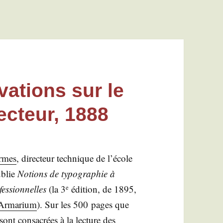
ations sur le
ecteur, 1888
rmes
, direc­teur tech­nique de l’école
ublie
Notions de typo­gra­phie à
fes­sion­nelles
(la 3
édi­tion, de 1895,
e
Armarium
). Sur les 500 pages que
nt consa­crées à la lec­ture des