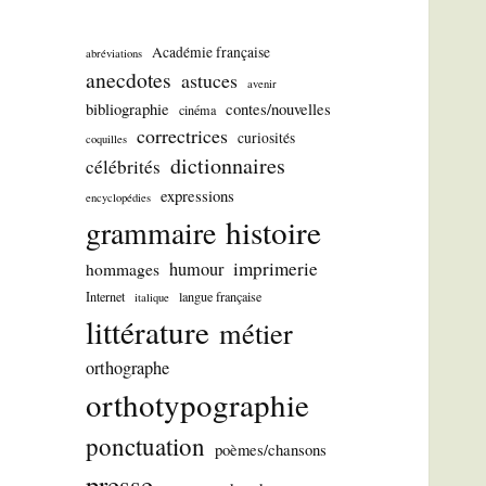
Académie française
abréviations
anecdotes
astuces
avenir
bibliographie
contes/nouvelles
cinéma
correctrices
curiosités
coquilles
dictionnaires
célébrités
expressions
encyclopédies
histoire
grammaire
imprimerie
humour
hommages
Internet
langue française
italique
littérature
métier
orthographe
orthotypographie
ponctuation
poèmes/chansons
presse