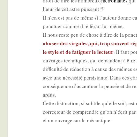
droit de dire les nom­breux
métro­manes
qui 
lueur de cet astre puis­sant ?
Il n’en est pas de même si l’auteur donne car
ponc­tuer comme il le ferait lui-même.
Il nous reste peu de chose à dire de la ponc­tu
abu­ser des vir­gules, qui, trop sou­vent r
le style et de fati­guer le lec­teur
. Il faut p
ouvrages tech­niques, qui demandent à être l
dif­fi­cul­té de rédac­tion à cause des mêmes
avec une néces­si­té per­sis­tante. Dans ces co
consé­quence d’accentuer la pen­sée et de rend
ardus.
Cette dis­tinc­tion, si sub­tile qu’elle soit, est
cor­rec­teur de com­prendre qu’on n’écrit p
et un ouvrage sur la mécanique.