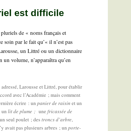
el est difficile
plu­riels de « noms fran­çais et
ce soin par le fait qu’« il n’est pas
Larousse, un Lit­tré ou un dic­tion­naire
en un volume, n’apparaîtra qu’en
dres­sé, Larousse et Lit­tré, pour éta­blir
d’accord avec l’Académie ; mais com­ment
r­nière écrire : un
panier de rai­sin
et un
t un
lit de plume ;
une
fri­cas­sée de
 un seul pou­let ; des
troncs d’arbre
,
n’y avait pas plu­sieurs arbres ; un
porte-