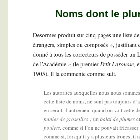
Noms dont le pluri
Desormes pro­duit sur cinq pages une liste de 
étran­gers, simples ou com­po­sés », jus­ti­fiant 
don­né à tous les cor­rec­teurs de pos­sé­der un 
de l’Académie » (le pre­mier
Petit Larousse
, 
1905). Il la com­mente comme suit.
Les auto­ri­tés aux­quelles nous nous sommes a
cette liste de noms, ne sont pas tou­jours 
en serait-il autre­ment quand on voit cette de
panier de gro­seilles ;
un
balai de plumes
e
pou­lets,
comme si l’on ne pou­vait fri­cas­ser
comme si, lorsqu’il y a plu­sieurs troncs, il 