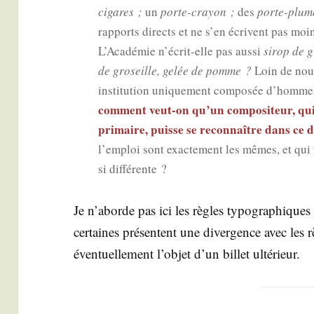
cigares ;
un
porte-crayon ;
des
porte-plum
rap­ports directs et ne s’en écrivent pas mo
L’Académie n’écrit-elle pas aus­si
sirop de g
de gro­seille, gelée de pomme ?
Loin de nous
ins­ti­tu­tion uni­que­ment com­po­sée d’homme
com­ment veut-on qu’un com­po­si­teur, qu
pri­maire, puisse se recon­naître dans ce 
l’emploi sont exac­te­ment les mêmes, et qui 
si différente ?
Je n’aborde pas ici les règles typo­gra­phiques
cer­taines pré­sentent une diver­gence avec les r
éven­tuel­le­ment l’objet d’un billet ultérieur.