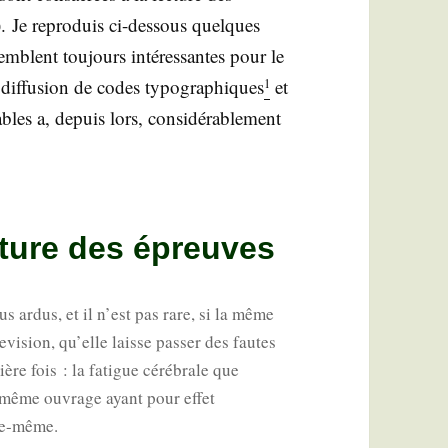
 Je repro­duis ci-des­sous quelques
emblent tou­jours inté­res­santes pour le
 dif­fu­sion de codes typo­gra­phiques
et
1
bles a, depuis lors, consi­dé­ra­ble­ment
cture des épreuves
us ardus, et il n’est pas rare, si la même
vi­sion, qu’elle laisse pas­ser des fautes
ière fois : la fatigue céré­brale que
’un même ouvrage ayant pour effet
elle-même.