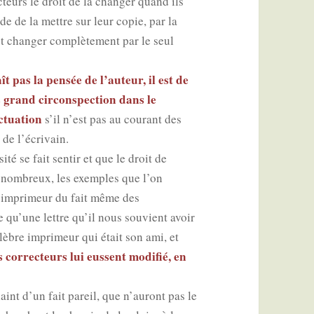
­teurs le droit de la chan­ger quand ils
de de la mettre sur leur copie, par la
t chan­ger com­plè­te­ment par le seul
.
 pas la pen­sée de l’auteur, il est de
 grand cir­cons­pec­tion dans le
­tua­tion
s’il n’est pas au cou­rant des
t de l’écrivain.
­té se fait sen­tir et que le droit de
ont nom­breux, les exemples que l’on
à l’imprimeur du fait même des
e qu’une lettre qu’il nous sou­vient avoir
lèbre impri­meur qui était son ami, et
s cor­rec­teurs lui eussent modi­fié, en
t d’un fait pareil, que n’auront pas le