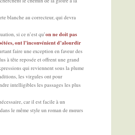
cherchent le che­min de la gloire à la
te blanche au cor­rec­teur, qui devra
on ne doit pas
a­tion, si ce n’est qu’
épé­tées, ont l’inconvénient d’alourdir
our­tant faire une excep­tion en faveur des
us à tête repo­sée et offrent une grand
 expres­sions qui reviennent sous la plume
ndi­tions, les vir­gules ont pour
re intel­li­gibles les pas­sages les plus
 néces­saire, car il est facile à un
ar dans le même style un roman de mœurs