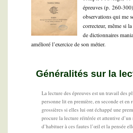
épreuves (p. 260-300).
obser­va­tions qui me s
cor­rec­teur, même si la
de dic­tion­naires mania
amé­lio­ré l’exer­cice de son métier.
Généralités sur la le
La lec­ture des épreuves est un tra­vail des pl
per­sonne lit en pre­mière, en seconde et en re
gros­sières si elles lui ont échap­pé une pre­m
pro­cure la lec­ture réité­rée et atten­tive d
d’habituer à ces fautes l’œil et la pen­sée 