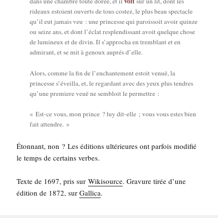
voit
dans une chambre toute dorée, et il
sur un lit, dont les
rideaux estoient ouverts de tous cos­tez, le plus beau spec­tacle
qu’il eut jamais veu : une prin­cesse qui parois­soit avoir quinze
ou seize ans, et dont l’éclat res­plen­dis­sant avoit quelque chose
de lumi­neux et de divin. Il s’approcha en trem­blant et en
admi­rant, et se mit à genoux auprés d’elle.
Alors, comme la fin de l’enchantement estoit venuë, la
prin­cesse s’éveilla, et, le regar­dant avec des yeux plus tendres
qu’une pre­miere veuë ne sem­bloit le permettre :
« Est-ce vous, mon prince ? luy dit-elle ; vous vous estes bien
fait attendre. »
Éton­nant, non ? Les édi­tions ulté­rieures ont par­fois modi­fié
le temps de cer­tains verbes.
Texte de 1697, pris sur
Wiki­source
. Gra­vure tirée d’une
édi­tion de 1872, sur
Gal­li­ca
.