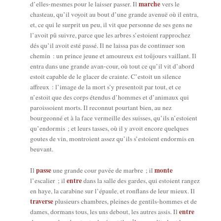
marche
d’elles-mesmes pour le lais­ser pas­ser. Il
vers le
chas­teau, qu’il voyoit au bout d’une grande ave­nuë où il entra,
et, ce qui le sur­prit un peu, il vit que per­sonne de ses gens ne
l’avoit pû suivre, parce que les arbres s’estoient rap­pro­chez
dés qu’il avoit esté pas­sé. Il ne lais­sa pas de conti­nuer son
che­min : un prince jeune et amou­reux est toû­jours vaillant. Il
entra dans une grande avan-cour, où tout ce qu’il vit d’abord
estoit capable de le gla­cer de crainte. C’estoit un silence
affreux : l’image de la mort s’y pre­sen­toit par tout, et ce
n’estoit que des corps éten­dus d’hommes et d’animaux qui
parois­soient morts. Il recon­nut pour­tant bien, au nez
bour­geon­né et à la face ver­meille des suisses, qu’ils n’estoient
qu’endormis ; et leurs tasses, où il y avoit encore quelques
goutes de vin, mon­troient assez qu’ils s’estoient endor­mis en
beuvant.
passe
monte
Il
une grande cour pavée de marbre ; il
entre
l’escalier ; il
dans la salle des gardes, qui estoient ran­gez
en haye, la cara­bine sur l’épaule, et ron­flans de leur mieux. Il
tra­verse
plu­sieurs chambres, pleines de gen­tils-hommes et de
entre
dames, dor­mans tous, les uns debout, les autres assis. Il