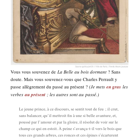
Vous vous sou­ve­nez de
La Belle au bois dor­mant
? Sans
doute. Mais vous sou­ve­nez-vous que Charles Per­rault y
passe allè­gre­ment du pas­sé au pré­sent ?
(Je mets
en gras
les
verbes
au pré­sent
; les autres sont au passé.)
Le jeune prince, à ce dis­cours, se sen­tit tout de feu ; il crut,
sans balan­cer, qu’il met­troit fin à une si belle avan­ture, et,
pous­sé par l’amour et par la gloire, il réso­lut de voir sur le
champ ce qui en estoit. À peine s’avança-t-il vers le bois que
tous ces grands arbres, ces ronces et ces épines s’écarterent