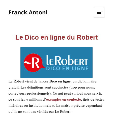
Franck Antoni
MENU
ET
WIDGETS
Le Dico en ligne du Robert
Dico en ligne
Le Robert vient de lan­cer
, un dic­tion­naire
gra­tuit. Les défi­ni­tions sont suc­cinctes (trop pour nous,
cor­rec­teurs pro­fes­sion­nels). Ce qui peut sur­tout nous ser­vir,
exemples en contexte
ce sont les « mil­lions d’
, tirés de textes
lit­té­raires ou ins­ti­tu­tion­nels ». La mai­son pré­cise cepen­dant
qu’ils ne sont pas véri­fiés par Le Robert.