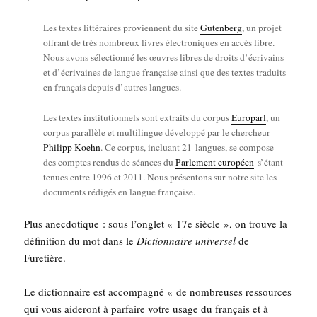
Les textes lit­té­raires pro­viennent du site
Guten­berg
, un pro­jet
offrant de très nom­breux livres élec­tro­niques en accès libre.
Nous avons sélec­tion­né les œuvres libres de droits d’écrivains
et d’écrivaines de langue fran­çaise ain­si que des textes tra­duits
en fran­çais depuis d’autres langues.
Les textes ins­ti­tu­tion­nels sont extraits du cor­pus
Euro­parl
, un
cor­pus paral­lèle et mul­ti­lingue déve­lop­pé par le cher­cheur
Phi­lipp Koehn
. Ce cor­pus, incluant 21 langues, se com­pose
des comptes ren­dus de séances du
Par­le­ment euro­péen
s’étant
tenues entre 1996 et 2011. Nous pré­sen­tons sur notre site les
docu­ments rédi­gés en langue française.
Plus anec­do­tique : sous l’on­glet « 17e siècle », on trouve la
défi­ni­tion du mot dans le
Dic­tion­naire uni­ver­sel
de
Furetière.
Le dic­tion­naire est accom­pa­gné « de nom­breuses res­sources
qui vous aide­ront à par­faire votre usage du fran­çais et à