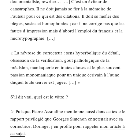
docu­men­ta­liste, rewri­ter… […] C’est un évi­teur de
catas­trophes. Il ne doit jamais se fier à la mémoire de
l’auteur pour ce qui est des cita­tions. Il doit se méfier des
pièges, sosies et homo­pho­nies ; car il ne cor­rige pas que les
fautes d’impression mais d’abord l’emploi du fran­çais et la
microtypographie. […]
« La névrose du cor­rec­teur : sens hyper­bo­lique du détail,
obses­sion de la véri­fi­ca­tion, goût patho­lo­gique de la
pré­ci­sion, mania­que­rie en toutes choses et le plus sou­vent
pas­sion mono­ma­niaque pour un unique écri­vain à l’aune
duquel toute œuvre est jugée. […] »
S’il dit vrai, quel est le vôtre ?
☞ Puisque Pierre Assou­line men­tionne aus­si dans ce texte le
rap­port pri­vi­lé­gié que Georges Sime­non entre­te­nait avec sa
cor­rec­trice, Doringe, j’en pro­fite pour rap­pe­ler
mon article à
ce sujet
.