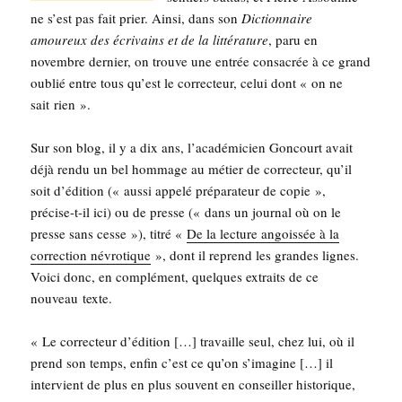
ne s’est pas fait prier. Ain­si, dans son
Dic­tion­naire
amou­reux des écri­vains et de la lit­té­ra­ture
, paru en
novembre der­nier, on trouve une entrée consa­crée à ce grand
oublié entre tous qu’est le cor­rec­teur, celui dont « on ne
sait rien ».
Sur son blog, il y a dix ans, l’a­ca­dé­mi­cien Gon­court avait
déjà ren­du un bel hom­mage au métier de cor­rec­teur, qu’il
soit d’é­di­tion (« aus­si appe­lé pré­pa­ra­teur de copie »,
pré­cise-t-il ici) ou de presse (« dans un jour­nal où on le
presse sans cesse »), titré «
De la lec­ture angois­sée à la
cor­rec­tion névro­tique
», dont il reprend les grandes lignes.
Voi­ci donc, en com­plé­ment, quelques extraits de ce
nou­veau texte.
« Le cor­rec­teur d’é­di­tion […] tra­vaille seul, chez lui, où il
prend son temps, enfin c’est ce qu’on s’i­ma­gine […] il
inter­vient de plus en plus sou­vent en conseiller his­to­rique,