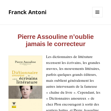
Franck Antoni
MENU
ET
WIDGETS
Pierre Assouline n’oublie
jamais le correcteur
Les dic­tion­naires de lit­té­ra­ture
recensent les écri­vains, les grandes
œuvres, les mou­ve­ments lit­té­raires,
par­fois quelques grands édi­teurs,
mais oublient géné­ra­le­ment les
autres inter­ve­nants de la fameuse
« chaîne du livre ». Cepen­dant, les
« Dic­tion­naires amou­reux » de
chez Plon encou­ragent à sor­tir des
sen­tiers bat­tus, et Pierre Assou­line