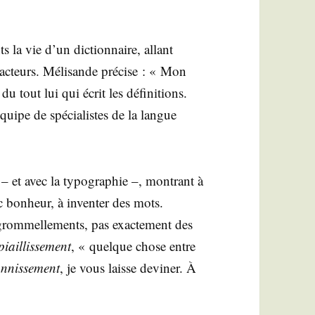
»
s la vie d’un dic­tion­naire, allant
édac­teurs. Méli­sande pré­cise : « Mon
du tout lui qui écrit les défi­ni­tions.
ipe de spé­cia­listes de la langue
– et avec la typo­gra­phie –, mon­trant à
c bon­heur, à inven­ter des mots.
grom­mel­le­ments, pas exac­te­ment des
piaillis­se­ment
, « quelque chose entre
n­nis­se­ment
, je vous laisse devi­ner. À