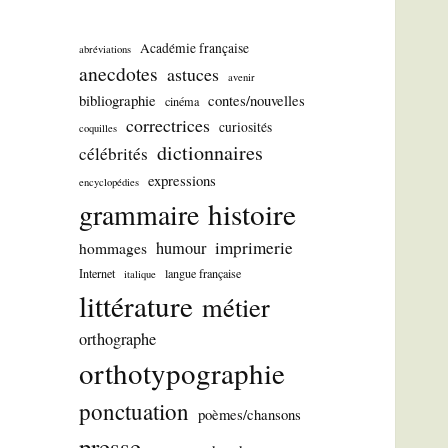
Académie française
abréviations
anecdotes
astuces
avenir
bibliographie
contes/nouvelles
cinéma
correctrices
curiosités
coquilles
dictionnaires
célébrités
expressions
encyclopédies
histoire
grammaire
imprimerie
humour
hommages
Internet
langue française
italique
littérature
métier
orthographe
orthotypographie
ponctuation
poèmes/chansons
presse