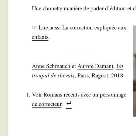
Une chouette manière de par­ler d’édition et
☞ Lire aus­si
La cor­rec­tion expli­quée aux
enfants
.
Anne Schmauch
et
Aurore Damant
,
Un
trou­pal de che­vals
, Paris, Rageot, 2018.
Voir
Romans récents avec un per­son­nage
de cor­rec­teur
.