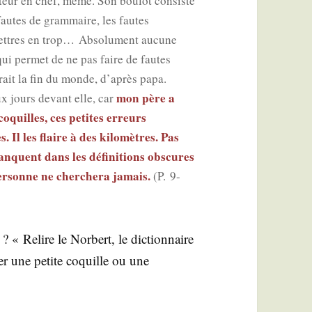
­teur en chef, même. Son bou­lot consiste
fautes de gram­maire, les fautes
lettres en trop… Abso­lu­ment aucune
qui per­met de ne pas faire de fautes
rait la fin du monde, d’après papa.
mon père a
x jours devant elle, car
oquilles, ces petites erreurs
 Il les flaire à des kilo­mètres. Pas
nquent dans les défi­ni­tions obs­cures
er­sonne ne cher­che­ra jamais.
(P. 9-
s ? « Relire le Nor­bert, le dic­tion­naire
er une petite coquille ou une