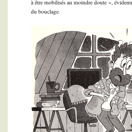
à être mobi­li­sés au moindre doute », évi­dem­
du bouclage.