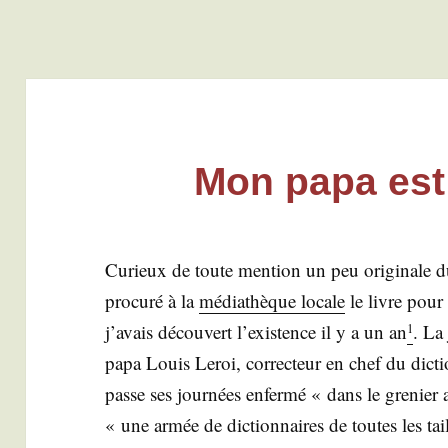
Mon papa est
Curieux de toute men­tion un peu ori­gi­nale du
pro­cu­ré à la
média­thèque locale
le livre pour
j’a­vais décou­vert l’exis­tence il y a un an
. La
1
papa Louis Leroi, cor­rec­teur en chef du dic
passe ses jour­nées enfer­mé « dans le gre­nier
« une armée de dic­tion­naires de toutes les tai