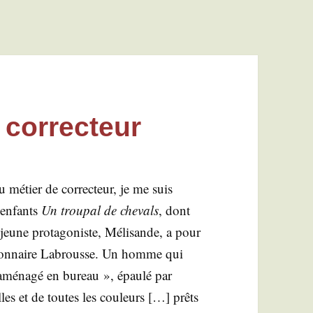
 correcteur
 métier de cor­rec­teur, je me suis
 enfants
Un trou­pal de che­vals
, dont
 jeune pro­ta­go­niste, Méli­sande, a pour
­tion­naire Labrousse. Un homme qui
 amé­na­gé en bureau », épau­lé par
lles et de toutes les cou­leurs […] prêts