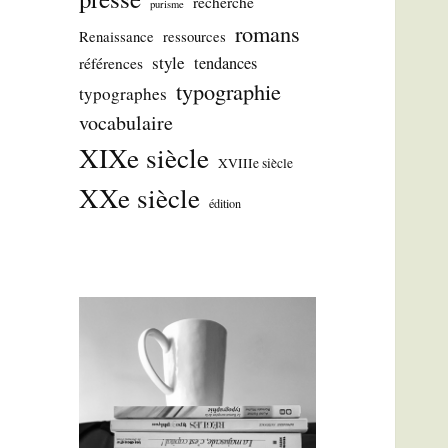
recherche
purisme
romans
Renaissance
ressources
style
tendances
références
typographie
typographes
vocabulaire
XIXe siècle
XVIIIe siècle
XXe siècle
édition