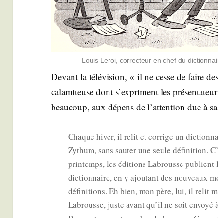
Louis Leroi, cor­rec­teur en chef du dic­tion
Devant la télé­vi­sion, « il ne cesse de faire d
cala­mi­teuse dont s’expriment les pré­sen­ta­te
beau­coup, aux dépens de l’at­ten­tion due à sa
Chaque hiver, il relit et cor­rige un dic­tion­
Zythum, sans sau­ter une seule défi­ni­tion. C’e
prin­temps, les édi­tions Labrousse publient la
dic­tion­naire, en y ajou­tant des nou­veaux mo
défi­ni­tions. Eh bien, mon père, lui, il relit m
Labrousse, juste avant qu’il ne soit envoyé 