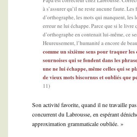
Papa est cor­rec­teur chez Labrousse. Cor­rec
à s’assurer qu’il ne reste aucune faute. Les 
d’orthographe, les mots qui manquent, les 
erreur ne lui échappe. Parce que si le livre 
d’orthographe en conte­nait lui-même, ce se
Heu­reu­se­ment, l’humanité a encore de beau
comme un sixième sens pour tra­quer les c
sour­noises qui se fondent dans les phrases.
une ne lui échappe, même celles qui se pla
de vieux mots bis­cor­nus et oubliés que p
11)
Son acti­vi­té favo­rite, quand il ne tra­vaille pa
concur­rent du Labrousse, en espé­rant déni­ch
approxi­ma­tion gram­ma­ti­cale oubliée. »