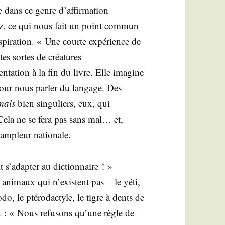
 dans ce genre d’af­fir­ma­tion
etz, ce qui nous fait un point com­mun
nspiration. « Une courte expé­rience de
utes sortes de créa­tures
­ta­tion à la fin du livre. Elle ima­gine
ur nous par­ler du lan­gage. Des
mals
bien sin­gu­liers, eux, qui
 Cela ne se fera pas sans mal… et,
 ampleur nationale.
t s’adapter au dic­tion­naire ! »
s ani­maux qui n’existent pas – le yéti,
do, le pté­ro­dac­tyle, le tigre à dents de
ant : « Nous refu­sons qu’une règle de