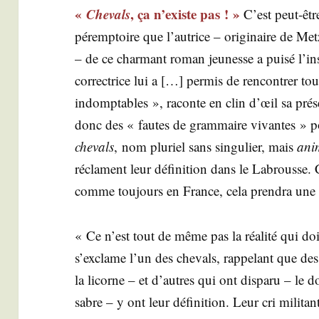
«
Che­vals
, ça n’existe pas ! »
C’est peut-être
péremp­toire que l’autrice – ori­gi­naire de M
– de ce char­mant roman jeu­nesse a pui­sé l’i
cor­rec­trice lui a […] per­mis de ren­con­trer to
indomp­tables », raconte en clin d’œil sa pré­sen
donc des « fautes de gram­maire vivantes » po
che­vals
, nom plu­riel sans sin­gu­lier, mais
ani­
réclament leur défi­ni­tion dans le Labrousse.
comme tou­jours en France, cela pren­dra une
« Ce n’est tout de même pas la réa­li­té qui doi
s’exclame l’un des che­vals, rap­pe­lant que de
la licorne – et d’autres qui ont dis­pa­ru – le do
sabre – y ont leur défi­ni­tion. Leur cri mili­t