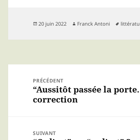
Publié
Auteur
Mots-
20 juin 2022
Franck Antoni
littérat
le
clés
Navigation
de
PRÉCÉDENT
“Aussitôt passée la porte
Article
l’article
correction
précédent :
SUIVANT