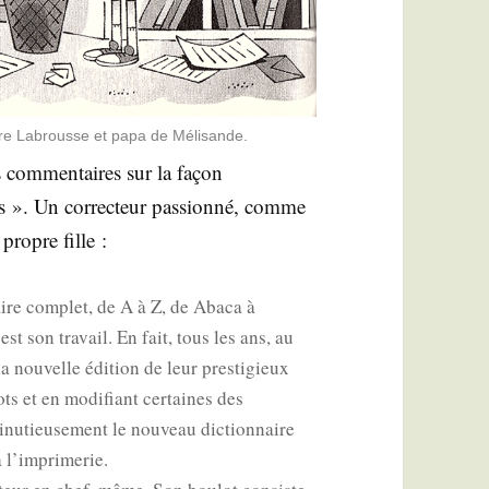
­naire Labrousse et papa de Mélisande.
es com­men­taires sur la façon
urs ». Un cor­rec­teur pas­sion­né, comme
 propre fille :
naire com­plet, de A à Z, de Aba­ca à
st son tra­vail. En fait, tous les ans, au
 nou­velle édi­tion de leur pres­ti­gieux
ts et en modi­fiant cer­taines des
inu­tieu­se­ment le nou­veau dic­tion­naire
à l’imprimerie.