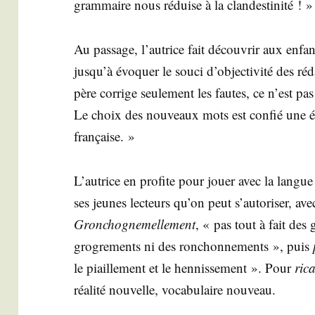
gram­maire nous réduise à la clandestinité ! 
Au pas­sage, l’autrice fait décou­vrir aux enfant
jusqu’à évo­quer le sou­ci d’ob­jec­ti­vi­té des r
père cor­rige seule­ment les fautes, ce n’est pas 
Le choix des nou­veaux mots est confié une équ
française. »
L’autrice en pro­fite pour jouer avec la langue 
ses jeunes lec­teurs qu’on peut s’autoriser, ave
Gron­cho­gne­mel­le­ment
, « pas tout à fait des 
gro­gre­ments ni des ron­chon­ne­ments », puis
le piaille­ment et le hen­nis­se­ment ». Pour
rica
réa­li­té nou­velle, voca­bu­laire nouveau.