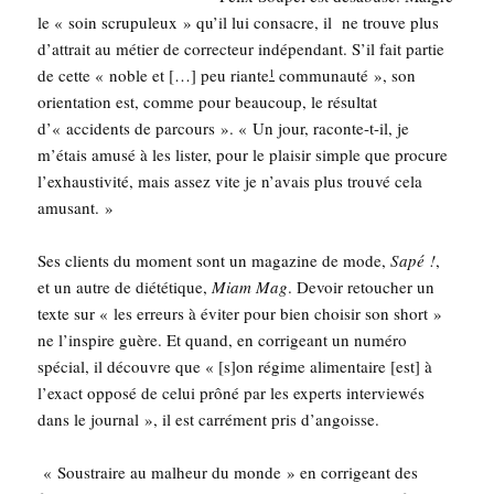
le « soin scru­pu­leux » qu’il lui consacre, il ne trouve plus
d’attrait au métier de cor­rec­teur indé­pen­dant. S’il fait par­tie
de cette « noble et […] peu riante
com­mu­nau­té », son
1
orien­ta­tion est, comme pour beau­coup, le résul­tat
d’« acci­dents de par­cours ». « Un jour, raconte-t-il, je
m’étais amu­sé à les lis­ter, pour le plai­sir simple que pro­cure
l’exhaustivité, mais assez vite je n’avais plus trou­vé cela
amusant. »
Ses clients du moment sont un maga­zine de mode,
Sapé !
,
et un autre de dié­té­tique,
Miam Mag
. Devoir retou­cher un
texte sur « les erreurs à évi­ter pour bien choi­sir son short »
ne l’inspire guère. Et quand, en cor­ri­geant un numé­ro
spé­cial, il découvre que « [s]on régime ali­men­taire [est] à
l’exact oppo­sé de celui prô­né par les experts inter­viewés
dans le jour­nal », il est car­ré­ment pris d’angoisse.
« Sous­traire au mal­heur du monde » en cor­ri­geant des