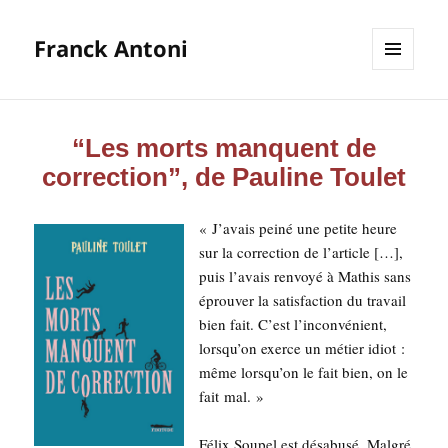
Franck Antoni
MENU
ET
WIDGETS
“Les morts manquent de
correction”, de Pauline Toulet
« J’avais pei­né une petite heure
sur la cor­rec­tion de l’article […],
puis l’avais ren­voyé à Mathis sans
éprou­ver la satis­fac­tion du tra­vail
bien fait. C’est l’inconvénient,
lorsqu’on exerce un métier idiot :
même lorsqu’on le fait bien, on le
fait mal. »
Félix Sou­pel est désa­bu­sé. Mal­gré