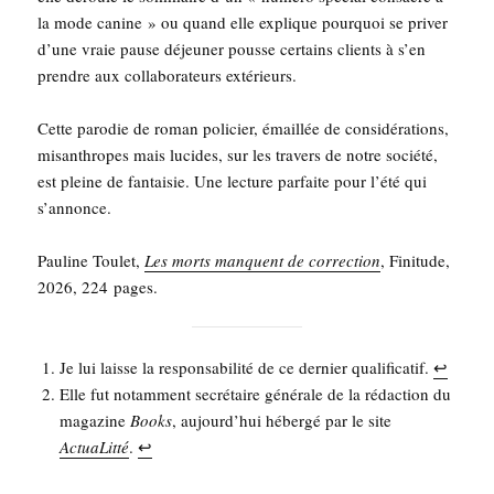
la mode canine » ou quand elle explique pour­quoi se pri­ver
d’une vraie pause déjeu­ner pousse cer­tains clients à s’en
prendre aux col­la­bo­ra­teurs extérieurs.
Cette paro­die de roman poli­cier, émaillée de consi­dé­ra­tions,
misan­thropes mais lucides, sur les tra­vers de notre socié­té,
est pleine de fan­tai­sie. Une lec­ture par­faite pour l’été qui
s’annonce.
Pau­line Tou­let,
Les morts manquent de cor­rec­tion
, Fini­tude,
2026, 224 pages.
Je lui laisse la res­pon­sa­bi­li­té de ce der­nier qua­li­fi­ca­tif.
↩︎
Elle fut notam­ment secré­taire géné­rale de la rédac­tion du
maga­zine
Books
, aujourd’­hui héber­gé par le site
Actua­Lit­té
.
↩︎