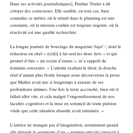
Dans ses acti­vi­tés jour­na­lis­tiques
, Pau­line Tou­let a dû
2
côtoyer des cor­rec­teurs. Elle semble, en tout cas, bien
connaître ce métier, où le retard dans le plan­ning est une
constante, où la mis­sion confiée est tou­jours urgente, où la
réac­ti­vi­té est une qua­li­té recherchée.
La longue jour­née de bou­clage du maga­zine
Sapé !
, dont le
rédac­teur en chef « écri[t] à lui seul les deux tiers » et qui
pro­met d’être « un océan d’ennui », m’a rap­pe­lé de
loin­tains sou­ve­nirs. « L’attente exal­tant le désir, la douche
était d’autant plus froide lorsque nous décou­vrions la prose
que Mathis avait mis si long­temps à extraire de ses
pro­fon­deurs intimes. Une fois le texte accou­ché, bien sûr il
fal­lait aller vite, et cela mal­gré l’engourdissement de nos
facul­tés cog­ni­tives et la mise en som­meil de toute pul­sion
vitale que cette situa­tion absurde avait entraînée. »
L’autrice ne manque pas d’imagination, notam­ment quand
elle déroule le som­maire d’un « numé­ro spé­cial consa­cré à