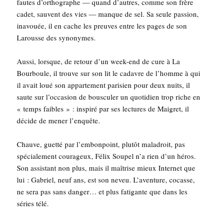
fautes d’orthographe — quand d’autres, comme son frère
cadet, sauvent des vies — manque de sel. Sa seule pas­sion,
inavouée, il en cache les preuves entre les pages de son
Larousse des synonymes.
Aus­si, lorsque, de retour d’un week-end de cure à La
Bour­boule, il trouve sur son lit le cadavre de l’homme à qui
il avait loué son appar­te­ment pari­sien pour deux nuits, il
saute sur l’occasion de bous­cu­ler un quo­ti­dien trop riche en
« temps faibles » : ins­pi­ré par ses lec­tures de Mai­gret, il
décide de mener l’enquête.
Chauve, guet­té par l’embonpoint, plu­tôt mal­adroit, pas
spé­cia­le­ment cou­ra­geux, Félix Sou­pel n’a rien d’un héros.
Son assis­tant non plus, mais il maî­trise mieux Inter­net que
lui : Gabriel, neuf ans, est son neveu. L’aventure, cocasse,
ne sera pas sans dan­ger… et plus fati­gante que dans les
séries télé.