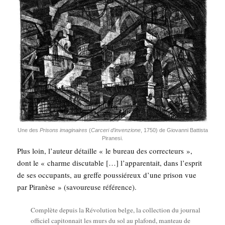
Une des
Pri­sons ima­gi­naires
(
Car­ce­ri d’in­ven­zione
, 1750) de Gio­van­ni Bat­tis­ta
Piranesi.
Plus loin, l’auteur détaille « le bureau des cor­rec­teurs »,
dont le « charme dis­cu­table […] l’ap­pa­ren­tait, dans l’es­prit
de ses occu­pants, au greffe pous­sié­reux d’une pri­son vue
par Pira­nèse » (savou­reuse référence).
Com­plète depuis la Révo­lu­tion belge, la col­lec­tion du jour­nal
offi­ciel capi­ton­nait les murs du sol au pla­fond, man­teau de