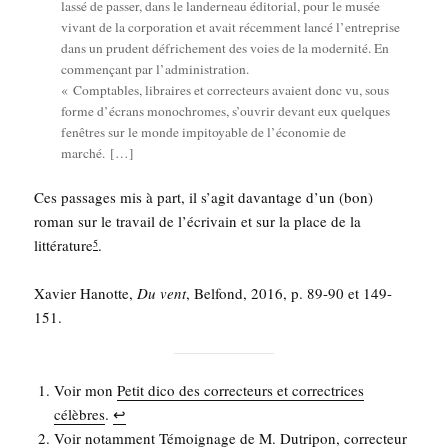
las­sé de pas­ser, dans le lan­der­neau édi­to­rial, pour le musée
vivant de la cor­po­ra­tion et avait récem­ment lan­cé l’en­tre­prise
dans un pru­dent défri­che­ment des voies de la moder­ni­té. En
com­men­çant par l’ad­mi­nis­tra­tion.
« Comp­tables, libraires et cor­rec­teurs avaient donc vu, sous
forme d’é­crans mono­chromes, s’ou­vrir devant eux quelques
fenêtres sur le monde impi­toyable de l’é­co­no­mie de
marché. […]
Ces pas­sages mis à part, il s’a­git davan­tage d’un (bon)
roman sur le tra­vail de l’é­cri­vain et sur la place de la
lit­té­ra­ture
.
5
Xavier Hanotte,
Du vent
, Bel­fond, 2016, p. 89-90 et 149-
151.
Voir mon
Petit dico des cor­rec­teurs et cor­rec­trices
célèbres
.
↩︎
Voir notam­ment
Témoi­gnage de M. Dutri­pon, cor­rec­teur