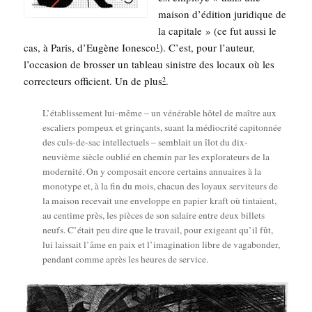
mai­son d’é­di­tion juri­dique de
la capi­tale » (ce fut aus­si le
cas, à Paris, d’Eugène Iones­co
). C’est, pour l’auteur,
1
l’occasion de bros­ser un tableau sinistre des locaux où les
cor­rec­teurs offi­cient. Un de plus
.
2
L’établissement lui-même – un véné­rable hôtel de maître aux
esca­liers pom­peux et grin­çants, suant la médio­cri­té capi­ton­née
des culs-de-sac intel­lec­tuels – sem­blait un îlot du dix-
neu­vième siècle oublié en che­min par les explo­ra­teurs de la
moder­ni­té. On y com­po­sait encore cer­tains annuaires à la
mono­type et, à la fin du mois, cha­cun des loyaux ser­vi­teurs de
la mai­son rece­vait une enve­loppe en papier kraft où tin­taient,
au cen­time près, les pièces de son salaire entre deux billets
neufs. C’é­tait peu dire que le tra­vail, pour exi­geant qu’il fût,
lui lais­sait l’âme en paix et l’i­ma­gi­na­tion libre de vaga­bon­der,
pen­dant comme après les heures de service.