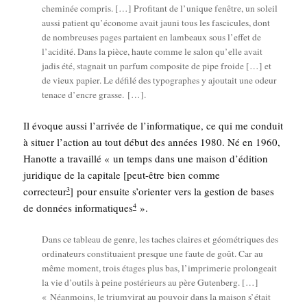
che­mi­née com­pris. […] Pro­fi­tant de l’u­nique fenêtre, un soleil
aus­si patient qu’é­co­nome avait jau­ni tous les fas­ci­cules, dont
de nom­breuses pages par­taient en lam­beaux sous l’ef­fet de
l’a­ci­di­té. Dans la pièce, haute comme le salon qu’elle avait
jadis été, stag­nait un par­fum com­po­site de pipe froide […] et
de vieux papier. Le défi­lé des typo­graphes y ajou­tait une odeur
tenace d’encre grasse. […].
Il évoque aus­si l’arrivée de l’informatique, ce qui me conduit
à situer l’action au tout début des années 1980. Né en 1960,
Hanotte a tra­vaillé « un temps dans une mai­son d’é­di­tion
juri­dique de la capi­tale [peut-être bien comme
cor­rec­teur
] pour ensuite s’orienter vers la ges­tion de bases
3
de don­nées infor­ma­tiques
».
4
Dans ce tableau de genre, les taches claires et géo­mé­triques des
ordi­na­teurs consti­tuaient presque une faute de goût. Car au
même moment, trois étages plus bas, l’im­pri­me­rie pro­lon­geait
la vie d’ou­tils à peine pos­té­rieurs au père Guten­berg. […]
« Néan­moins, le trium­vi­rat au pou­voir dans la mai­son s’é­tait