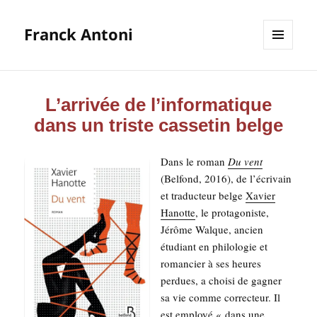
Franck Antoni
MENU
ET
WIDGETS
L’arrivée de l’informatique
dans un triste cassetin belge
Dans le roman
Du vent
(Bel­fond, 2016), de l’écrivain
et tra­duc­teur belge
Xavier
Hanotte
, le pro­ta­go­niste,
Jérôme Walque, ancien
étu­diant en phi­lo­lo­gie et
roman­cier à ses heures
per­dues, a choi­si de gagner
sa vie comme cor­rec­teur. Il
est employé « dans une