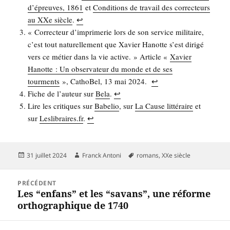
d’épreuves, 1861
et
Condi­tions de tra­vail des cor­rec­teurs
au XXe siècle
.
↩︎
« Cor­rec­teur d’imprimerie lors de son ser­vice mili­taire,
c’est tout natu­rel­le­ment que Xavier Hanotte s’est diri­gé
vers ce métier dans la vie active. » Article «
Xavier
Hanotte : Un obser­va­teur du monde et de ses
tour­ments
», Catho­Bel, 13 mai 2024.
↩︎
Fiche de l’au­teur sur
Bela
.
↩︎
Lire les cri­tiques sur
Babe­lio
, sur
La Cause lit­té­raire
et
sur
Leslibraires.fr
.
↩︎
Publié
Auteur
Mots-
31 juillet 2024
Franck Antoni
romans
,
XXe siècle
le
clés
Navigation
PRÉCÉDENT
de
Les “enfans” et les “savans”, une réforme
Article
l’article
orthographique de 1740
précédent :