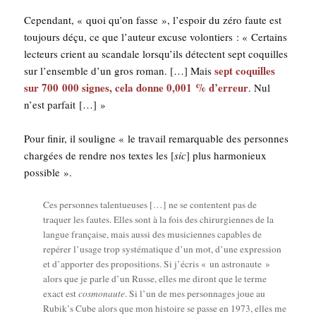
Cepen­dant, « quoi qu’on fasse », l’espoir du zéro faute est
tou­jours déçu, ce que l’au­teur excuse volon­tiers : « Cer­tains
lec­teurs crient au scan­dale lorsqu’ils détectent sept coquilles
sept coquilles
sur l’ensemble d’un gros roman. […] Mais
sur 700 000 signes, cela donne 0,001 % d’erreur
. Nul
n’est parfait […] »
Pour finir, il sou­ligne « le tra­vail remar­quable des per­sonnes
char­gées de rendre nos textes les [
sic
] plus har­mo­nieux
possible ».
Ces per­sonnes talen­tueuses […] ne se contentent pas de
tra­quer les fautes. Elles sont à la fois des chi­rur­giennes de la
langue fran­çaise, mais aus­si des musi­ciennes capables de
repé­rer l’usage trop sys­té­ma­tique d’un mot, d’une expres­sion
et d’apporter des pro­po­si­tions. Si j’écris « un astro­naute »
alors que je parle d’un Russe, elles me diront que le terme
exact est
cos­mo­naute
. Si l’un de mes per­son­nages joue au
Rubik’s Cube alors que mon his­toire se passe en 1973, elles me