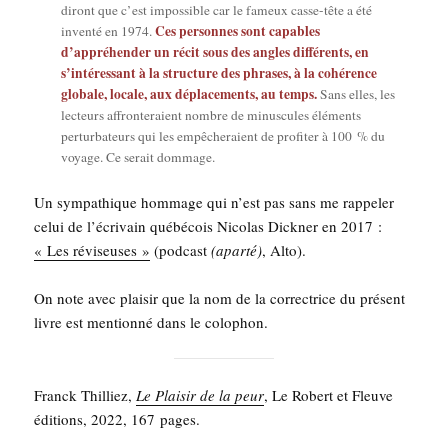
diront que c’est impos­sible car le fameux casse-tête a été
Ces per­sonnes sont capables
inven­té en 1974.
d’appréhender un récit sous des angles dif­fé­rents, en
s’intéressant à la struc­ture des phrases, à la cohé­rence
glo­bale, locale, aux dépla­ce­ments, au temps.
Sans elles, les
lec­teurs affron­te­raient nombre de minus­cules élé­ments
per­tur­ba­teurs qui les empê­che­raient de pro­fi­ter à 100 % du
voyage. Ce serait dommage.
Un sym­pa­thique hom­mage qui n’est pas sans me rap­pe­ler
celui de l’écrivain qué­bé­cois Nico­las Dick­ner en 2017 :
« Les révi­seuses »
(pod­cast
(apar­té)
, Alto).
On note avec plai­sir que la nom de la cor­rec­trice du pré­sent
livre est men­tion­né dans le colophon.
Franck Thil­liez,
Le Plai­sir de la peur
, Le Robert et Fleuve
édi­tions, 2022, 167 pages.