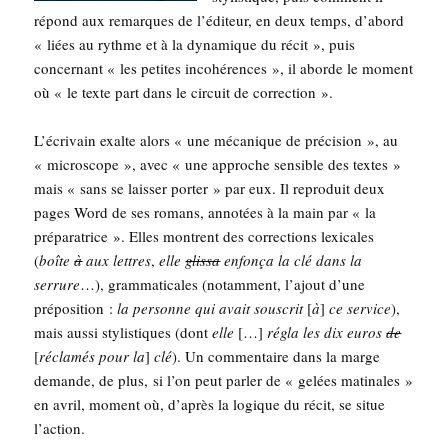
répond aux remarques de l’éditeur, en deux temps, d’abord
« liées au rythme et à la dyna­mique du récit », puis
concer­nant « les petites inco­hé­rences », il aborde le moment
où « le texte part dans le cir­cuit de correction ».
L’é­cri­vain exalte alors « une méca­nique de pré­ci­sion », au
« micro­scope », avec « une approche sen­sible des textes »
mais « sans se lais­ser por­ter » par eux. Il repro­duit deux
pages Word de ses romans, anno­tées à la main par « la
pré­pa­ra­trice ». Elles montrent des cor­rec­tions lexi­cales
(
boîte
à
aux lettres
,
elle
glis­sa
enfon­ça la clé dans la
ser­rure
…), gram­ma­ti­cales (notam­ment, l’a­jout d’une
pré­po­si­tion :
la per­sonne qui avait sous­crit
[
à
]
ce ser­vice
),
mais aus­si sty­lis­tiques (dont
elle
[…]
régla les dix euros
de
[
récla­més pour la
]
clé
). Un com­men­taire dans la marge
demande, de plus, si l’on peut par­ler de « gelées mati­nales »
en avril, moment où, d’après la logique du récit, se situe
l’action.