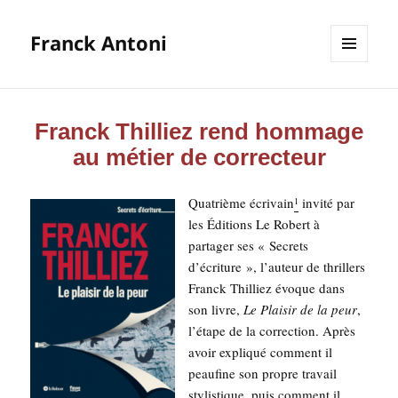
Franck Antoni
MENU
ET
WIDGETS
Franck Thilliez rend hommage
au métier de correcteur
Qua­trième écri­vain
invi­té par
1
les Édi­tions Le Robert à
par­ta­ger ses « Secrets
d’écriture », l’au­teur de thril­lers
Franck Thil­liez évoque dans
son livre,
Le Plai­sir de la peur
,
l’étape de la cor­rec­tion. Après
avoir expli­qué com­ment il
peau­fine son propre tra­vail
sty­lis­tique, puis com­ment il