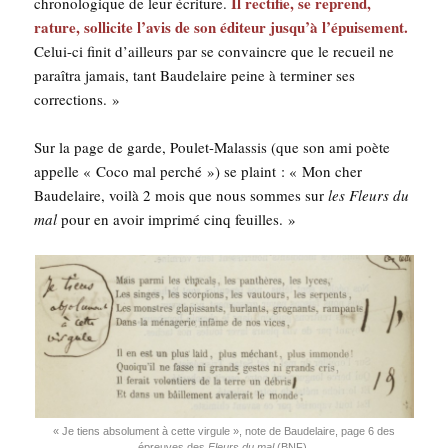
Il rec­ti­fie, se reprend,
chro­no­lo­gique de leur écri­ture.
rature, sol­li­cite l’avis de son édi­teur jusqu’à l’épuisement.
Celui-ci finit d’ailleurs par se convaincre que le recueil ne
paraî­tra jamais, tant Bau­de­laire peine à ter­mi­ner ses
corrections. »
Sur la page de garde, Pou­let-Malas­sis (que son ami poète
appelle « Coco mal per­ché ») se plaint : « Mon cher
Bau­de­laire, voi­là 2 mois que nous sommes sur
les Fleurs du
mal
pour en avoir impri­mé cinq feuilles. »
« Je tiens abso­lu­ment à cette vir­gule », note de Bau­de­laire, page 6 des
épreuves des
Fleurs du mal
(BNF).