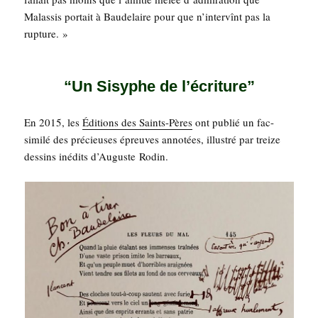
Malas­sis por­tait à Bau­de­laire pour que n’intervînt pas la
rupture. »
“Un Sisyphe de l’écriture”
En 2015, les
Édi­tions des Saints-Pères
ont publié un fac-
simi­lé des pré­cieuses épreuves anno­tées, illus­tré par treize
des­sins inédits d’Au­guste Rodin.