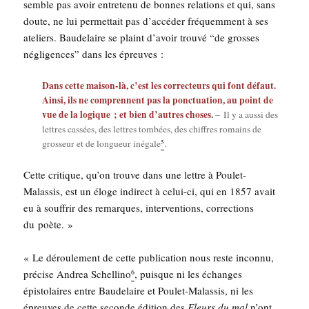
semble pas avoir entre­te­nu de bonnes rela­tions et qui, sans
doute, ne lui per­met­tait pas d’accéder fré­quem­ment à ses
ate­liers. Bau­de­laire se plaint d’avoir trou­vé “de grosses
négli­gences” dans les épreuves :
Dans cette mai­son-là, c’est les cor­rec­teurs qui font défaut.
Ain­si, ils ne com­prennent pas la ponc­tua­tion, au point de
vue de la logique ; et bien d’autres choses.
– Il y a aus­si des
lettres cas­sées, des lettres tom­bées, des chiffres romains de
5
gros­seur et de lon­gueur inégale
.
Cette cri­tique, qu’on trouve dans une lettre à Pou­let-
Malas­sis, est un éloge indi­rect à celui-ci, qui en 1857 avait
eu à souf­frir des remarques, inter­ven­tions, cor­rec­tions
du poète. »
« Le dérou­le­ment de cette publi­ca­tion nous reste incon­nu,
pré­cise Andrea Schel­li­no
, puisque ni les échanges
6
épis­to­laires entre Bau­de­laire et Pou­let-Malas­sis, ni les
épreuves de cette seconde édi­tion des
Fleurs du mal
n’ont