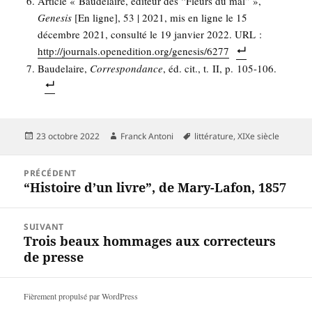
Article « Bau­de­laire, édi­teur des “Fleurs du mal” »,
Gene­sis
[En ligne], 53 | 2021, mis en ligne le 15
décembre 2021, consul­té le 19 jan­vier 2022. URL :
http://journals.openedition.org/genesis/6277
Bau­de­laire,
Cor­res­pon­dance
, éd. cit., t. II, p. 105-106.
Publié
Auteur
Mots-
23 octobre 2022
Franck Antoni
littérature
,
XIXe siècle
le
clés
Navigation
PRÉCÉDENT
de
“Histoire d’un livre”, de Mary-Lafon, 1857
Article
l’article
précédent :
SUIVANT
Trois beaux hommages aux correcteurs
Article
de presse
suivant :
Fièrement propulsé par WordPress