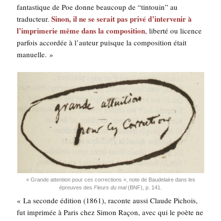
fan­tas­tique de Poe donne beau­coup de “tin­touin” au
Sinon, il ne se serait pas pri­vé d’intervenir à
tra­duc­teur.
l’imprimerie même dans la com­po­si­tion
, liber­té ou licence
par­fois accor­dée à l’auteur puisque la com­po­si­tion était
manuelle. »
« Grande atten­tion pour ces cor­rec­tions », note de Bau­de­laire dans les
épreuves des
Fleurs du mal
(BNF), p. 141.
« La seconde édi­tion (1861), raconte aus­si Claude Pichois,
fut impri­mée à Paris chez Simon Raçon, avec qui le poète ne