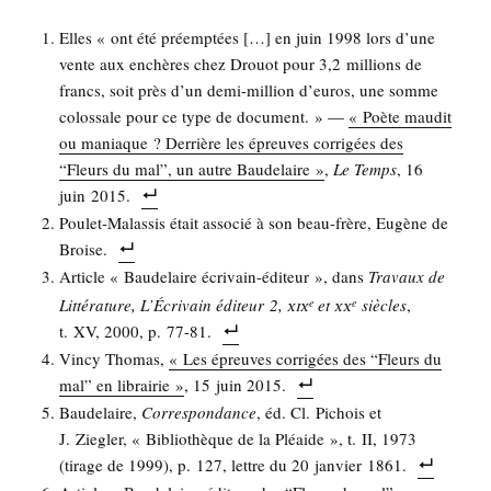
Elles « ont été pré­emp­tées […] en juin 1998 lors d’une
vente aux enchères chez Drouot pour 3,2 mil­lions de
francs, soit près d’un demi-mil­lion d’euros, une somme
colos­sale pour ce type de docu­ment. » —
« Poète mau­dit
ou maniaque ? Der­rière les épreuves cor­ri­gées des
“Fleurs du mal”, un autre Bau­de­laire »
,
Le Temps
, 16
juin 2015.
Pou­let-Malas­sis était asso­cié à son beau-frère, Eugène de
Broise.
Article « Bau­de­laire écri­vain-édi­teur », dans
Tra­vaux de
xix
xx
Lit­té­ra­ture, L’É­cri­vain édi­teur 2,
et
siècles
,
e
e
t. XV, 2000, p. 77-81.
Vin­cy Tho­mas,
« Les épreuves cor­ri­gées des “Fleurs du
mal” en librai­rie »
, 15 juin 2015.
Bau­de­laire,
Cor­res­pon­dance
, éd. Cl. Pichois et
J. Zie­gler, « Biblio­thèque de la Pléaide », t. II, 1973
(tirage de 1999), p. 127, lettre du 20 jan­vier 1861.