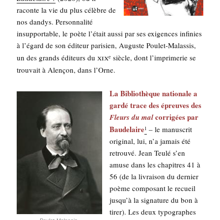
raconte la vie du plus célèbre de
nos dan­dys. Per­son­na­li­té
insup­por­table, le poète l’é­tait aus­si par ses exi­gences infi­nies
à l’égard de son édi­teur pari­sien, Auguste Pou­let-Malas­sis,
xix
un des grands édi­teurs du
siècle, dont l’imprimerie se
e
trou­vait à Alen­çon, dans l’Orne.
La Biblio­thèque natio­nale a
gar­dé trace des épreuves des
cor­ri­gées par
Fleurs du mal
Bau­de­laire
– le manus­crit
1
ori­gi­nal, lui, n’a jamais été
retrou­vé. Jean Teu­lé s’en
amuse dans les cha­pitres 41 à
56 (de la livrai­son du der­nier
poème com­po­sant le recueil
jus­qu’à la signa­ture du bon à
tirer). Les deux typo­graphes