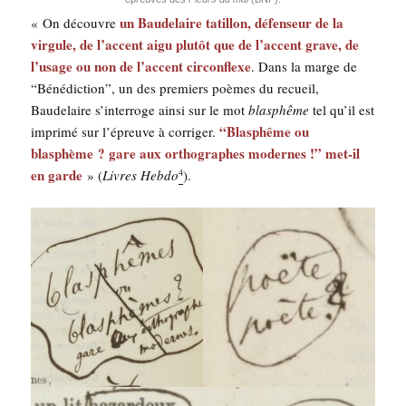
un Bau­de­laire tatillon, défen­seur de la
« On découvre
vir­gule, de l’accent aigu plu­tôt que de l’accent grave, de
l’u­sage ou non de l’ac­cent cir­con­flexe
. Dans la marge de
“Béné­dic­tion”, un des pre­miers poèmes du recueil,
Bau­de­laire s’in­ter­roge ain­si sur le mot
blas­phême
tel qu’il est
“Blas­phême ou
impri­mé sur l’é­preuve à cor­ri­ger.
blas­phème ? gare aux ortho­graphes modernes !” met-il
en garde
» (
Livres Heb­do
).
4