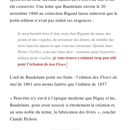
été conser­vés. Une lettre que Bau­de­laire envoie le 20
novembre 1860 au cor­rec­teur Rigaud laisse entre­voir que le
poète-édi­teur n’avait pas réduit ses exigences :
Je serai bien­tôt hors d’état, mon cher Rigaud, de semer des
points et des vir­gules, de retour­ner des lettres, de réta­blir des
mots dans les épreuves que vous me retour­nez. Quand, dans
Petites Vieilles
, vous me faites dire : sor­nettes pour
Son­nettes
,
je vous trouve vrai­ment trop peu zélé
ita­liens pour
cita­dins
,
pour l’éclosion de nos
Fleurs
7
.
L’œil de Bau­de­laire porte ses fruits : l’édition des
Fleurs du
mal
de 1861 sera moins fau­tive que l’édition de 1857.
« Peut-être n’y eut-il à l’époque moderne que Péguy et lui,
Bau­de­laire, pour avoir asso­cié si étroi­te­ment la créa­tion et,
au sens noble du terme, la fabri­ca­tion des livres », conclut
Claude Pichois.