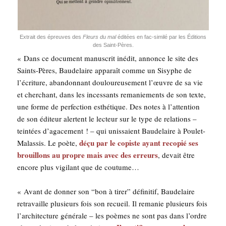
Extrait des épreuves des
Fleurs du mal
édi­tées en fac-simi­lé par les Édi­tions
des Saint-Pères.
« Dans ce docu­ment manus­crit inédit, annonce le site des
Saints-Pères, Bau­de­laire appa­raît comme un Sisyphe de
l’écriture, aban­don­nant dou­lou­reu­se­ment l’œuvre de sa vie
et cher­chant, dans les inces­sants rema­nie­ments de son texte,
une forme de per­fec­tion esthé­tique. Des notes à l’attention
de son édi­teur alertent le lec­teur sur le type de rela­tions –
tein­tées d’agacement ! – qui unis­saient Bau­de­laire à Pou­let-
déçu par le copiste ayant reco­pié ses
Malas­sis. Le poète,
brouillons au propre mais avec des erreurs
, devait être
encore plus vigi­lant que de coutume…
« Avant de don­ner son “bon à tirer” défi­ni­tif, Bau­de­laire
retra­vaille plu­sieurs fois son recueil. Il rema­nie plu­sieurs fois
l’architecture géné­rale – les poèmes ne sont pas dans l’ordre