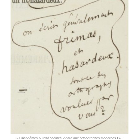
« Blas­phêmes ou blas­phèmes ? gare aux ortho­graphes modernes ! » ;