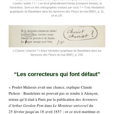
« poëte / poète ? » ; « on écrit géné­ra­le­ment fri­mas [com­po­sé
fri­mats
], et
hasar­deux. Sont-ce des ortho­graphes vou­lues par vous ? » Trois hési­ta­tions
gra­phiques de Bau­de­laire dans les épreuves des
Fleurs du mal
(BNF), p. 11,
14 et 147.
« Cha­riot / char­riot ? » Autre hési­ta­tion gra­phique de Bau­de­laire dans les
épreuves des
Fleurs du mal
(BNF), p. 235.
“Les correcteurs qui font défaut”
« Pou­let-Malas­sis avait une chance, explique Claude
Pichois : Bau­de­laire ne pou­vait pas se rendre à Alen­çon,
rete­nu qu’il était à Paris par la publi­ca­tion des
Aven­tures
d’Arthur Gor­don Pym
dans
Le Moni­teur uni­ver­sel
du
25 février jusqu’au 18 avril 1857 ; or ce récit mari­time et