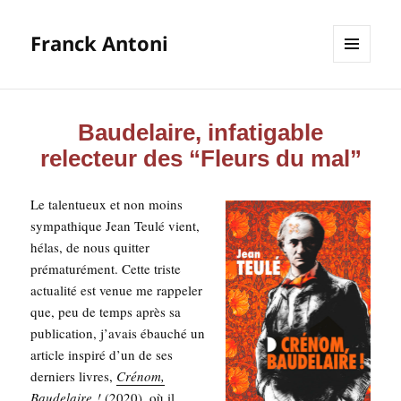
Franck Antoni
MENU
ET
WIDGETS
Baudelaire, infatigable
relecteur des “Fleurs du mal”
Le talen­tueux et non moins
sym­pa­thique Jean Teu­lé vient,
hélas, de nous quit­ter
pré­ma­tu­ré­ment. Cette triste
actua­li­té est venue me rap­pe­ler
que, peu de temps après sa
publi­ca­tion, j’avais ébau­ché un
article ins­pi­ré d’un de ses
der­niers livres,
Cré­nom,
Bau­de­laire !
(2020), où il