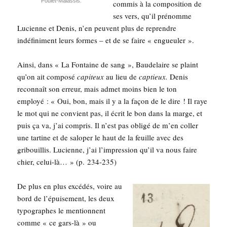
Pou­let-Malas­sis.
com­mis à la com­po­si­tion de
ses vers, qu’il pré­nomme
Lucienne et Denis, n’en peuvent plus de reprendre
indé­fi­ni­ment leurs formes – et de se faire « engueuler ».
Ain­si, dans « La Fon­taine de sang », Bau­de­laire se plaint
qu’on ait com­po­sé
capi­teux
au lieu de
cap­tieux.
Denis
recon­naît son erreur, mais admet moins bien le ton
employé : « Oui, bon, mais il y a la façon de le dire ! Il raye
le mot qui ne convient pas, il écrit le bon dans la marge, et
puis ça va, j’ai com­pris. Il n’est pas obli­gé de m’en col­ler
une tar­tine et de salo­per le haut de la feuille avec des
gri­bouillis. Lucienne, j’ai l’impression qu’il va nous faire
chier, celui-là… » (p. 234-235)
De plus en plus excé­dés, voire au
bord de l’épuisement, les deux
typo­graphes le men­tionnent
comme « ce gars-là » ou