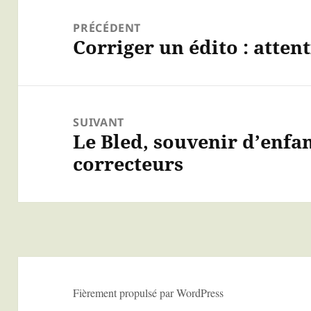
Navigation
de
PRÉCÉDENT
Corriger un édito : atten
Article
l’article
précédent :
SUIVANT
Le Bled, souvenir d’enf
Article
correcteurs
suivant :
Fièrement propulsé par WordPress