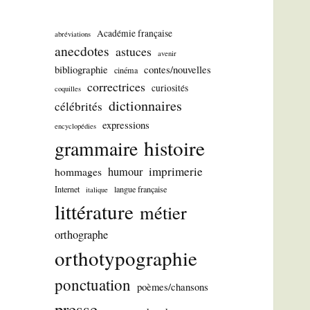
Académie française
abréviations
anecdotes
astuces
avenir
bibliographie
contes/nouvelles
cinéma
correctrices
curiosités
coquilles
dictionnaires
célébrités
expressions
encyclopédies
histoire
grammaire
imprimerie
humour
hommages
Internet
langue française
italique
littérature
métier
orthographe
orthotypographie
ponctuation
poèmes/chansons
presse