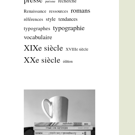
recherche
purisme
romans
Renaissance
ressources
style
tendances
références
typographie
typographes
vocabulaire
XIXe siècle
XVIIIe siècle
XXe siècle
édition