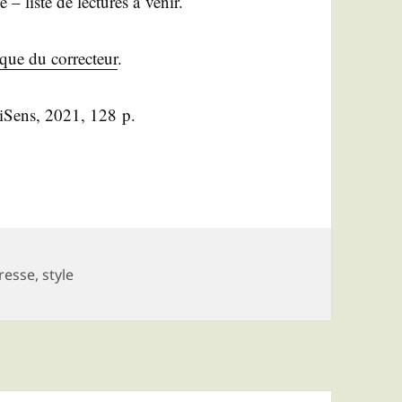
– liste de lec­tures à venir.
que du cor­rec­teur
.
i­Sens, 2021, 128 p.
ots-
resse
,
style
lés