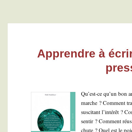
Apprendre à écrir
pres
Qu’est-ce qu’un bon ar
marche ? Com­ment tran
sus­ci­tant l’intérêt ? 
sen­tir ? Com­ment réus
chute ? Quel est le po