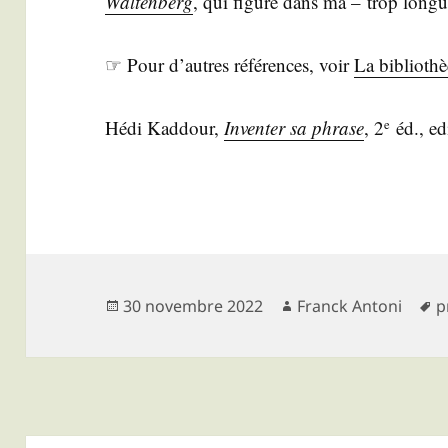
Wal­ten­berg
, qui figure dans ma – trop longue 
☞ Pour d’autres réfé­rences, voir
La biblio­thè
Hédi Kad­dour,
Inven­ter sa phrase
, 2
éd., ed
e
Publié
Auteur
M
30 novembre 2022
Franck Antoni
p
le
c