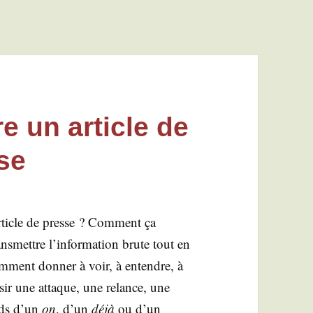
e un article de
se
ticle de presse ? Com­ment ça
s­mettre l’information brute tout en
Com­ment don­ner à voir, à entendre, à
­sir une attaque, une relance, une
ids d’un
on
, d’un
déjà
ou d’un