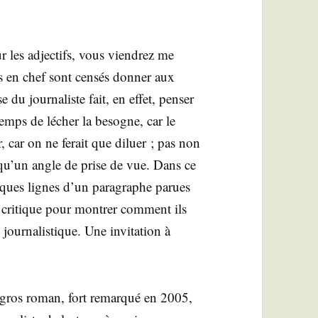
 les adjec­tifs, vous vien­drez me
rs en chef sont cen­sés don­ner aux
du jour­na­liste fait, en effet, pen­ser
temps de lécher la besogne, car le
ur, car on ne ferait que diluer ; pas non
a qu’un angle de prise de vue. Dans ce
elques lignes d’un para­graphe parues
s cri­tique pour mon­trer com­ment ils
ur­na­lis­tique. Une invi­ta­tion à
n gros roman, fort remar­qué en 2005,