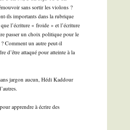
ou­voir sans sor­tir les vio­lons ?
ont-ils impor­tants dans la rubrique
 que l’écriture « froide » et l’écriture
re pas­ser un choix poli­tique pour le
urs ? Com­ment un autre peut-il
re d’être atta­qué pour atteinte à la
 sans jar­gon aucun, Hédi Kad­dour
d’autres.
pour apprendre à écrire des