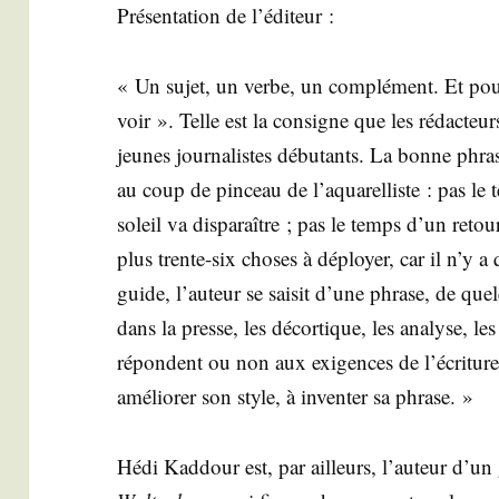
Pré­sen­ta­tion de l’éditeur :
« Un sujet, un verbe, un com­plé­ment. Et pour
voir ». Telle est la consigne que les rédac­teu
jeunes jour­na­listes débu­tants. La bonne phrase 
au coup de pin­ceau de l’aquarelliste : pas le 
soleil va dis­pa­raître ; pas le temps d’un reto
plus trente-six choses à déployer, car il n’y 
guide, l’auteur se sai­sit d’une phrase, de qu
dans la presse, les décor­tique, les ana­lyse, le
répondent ou non aux exi­gences de l’écriture jo
amé­lio­rer son style, à inven­ter sa phrase. »
Hédi Kad­dour est, par ailleurs, l’au­teur d’u