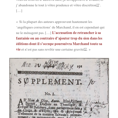
11
j’a­ban­donne le tout à vôtre pru­dence et vôtre dis­cré­tion
’.
[…]
« Si la plu­part des auteurs approuvent hau­te­ment les
‘angé­liques cor­rec­tions’ de Mar­chand, il en est cepen­dant qui
L’ac­cu­sa­tion de retran­cher à sa
ne le ménagent pas. […]
fan­tai­sie ou au contraire d’a­jou­ter trop du sien dans les
édi­tions dont il s’oc­cupe pour­sui­vra Mar­chand toute sa
vie
12
et n’est pas sans revê­tir une cer­taine gra­vi­té
. »