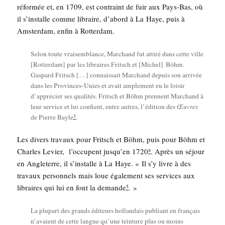
réfor­mée et, en 1709, est contraint de fuir aux Pays-Bas, où
il s’installe comme libraire, d’a­bord à La Haye, puis à
Amster­dam, enfin à Rotterdam.
Selon toute vrai­sem­blance, Mar­chand fut atti­ré dans cette ville
[Rot­ter­dam] par les libraires Fritsch et [Michel] Böhm.
Gas­pard Fritsch […] connais­sait Mar­chand depuis son arri­vée
dans les Pro­vinces-Unies et avait ample­ment eu le loi­sir
d’apprécier ses qua­li­tés. Fritsch et Böhm prennent Mar­chand à
leur ser­vice et lui confient, entre autres, l’édition des
Œuvres
3
de Pierre Bayle
.
Les divers tra­vaux pour Fritsch et Böhm, puis pour Böhm et
Charles Levier, l’occupent jusqu’en 1720
. Après un séjour
4
en Angle­terre, il s’ins­talle à La Haye. « Il s’y livre à des
tra­vaux per­son­nels mais loue éga­le­ment ses ser­vices aux
libraires qui lui en font la demande
. »
5
La plu­part des grands édi­teurs hol­lan­dais publiant en fran­çais
n’a­vaient de cette langue qu’une tein­ture plus ou moins