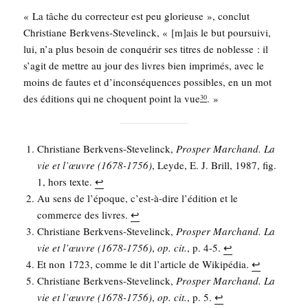
« La tâche du cor­rec­teur est peu glo­rieuse », conclut
Chris­tiane Berk­vens-Ste­ve­linck, « [m]ais le but pour­sui­vi,
lui, n’a plus besoin de conqué­rir ses titres de noblesse : il
s’agit de mettre au jour des livres bien impri­més, avec le
moins de fautes et d’inconséquences pos­sibles, en un mot
des édi­tions qui ne choquent point la vue
. »
30
Chris­tiane Berk­vens-Ste­ve­linck,
Pros­per Mar­chand. La
vie et l’œuvre (1678-1756)
, Leyde, E. J. Brill, 1987, fig.
1, hors texte.
↩︎
Au sens de l’é­poque, c’est-à-dire l’é­di­tion et le
com­merce des livres.
↩︎
Chris­tiane Berk­vens-Ste­ve­linck,
Pros­per Mar­chand. La
vie et l’œuvre (1678-1756)
,
op. cit.
, p. 4-5.
↩︎
Et non 1723, comme le dit l’ar­ticle de Wiki­pé­dia.
↩︎
Chris­tiane Berk­vens-Ste­ve­linck,
Pros­per Mar­chand. La
vie et l’œuvre (1678-1756)
,
op. cit.
, p. 5.
↩︎