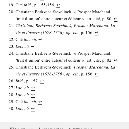
Cité
ibid.
, p. 155-156.
↩︎
Chris­tiane Berk­vens-Ste­ve­linck, « Pros­per Mar­chand,
‘trait d’u­nion’ entre auteur et édi­teur », art. cité, p. 80.
↩︎
Chris­tiane Berk­vens-Ste­ve­linck,
Pros­per Mar­chand. La
vie et l’œuvre (1678-1756)
,
op. cit
.
, p. 156.
↩︎
Cité
loc. cit.
↩︎
Loc. cit.
↩︎
Chris­tiane Berk­vens-Ste­ve­linck, «
Pros­per Mar­chand,
‘trait d’u­nion’ entre auteur et édi­teur
», art. cité, p. 82.
↩︎
Chris­tiane Berk­vens-Ste­ve­linck,
Pros­per Mar­chand. La
vie et l’œuvre (1678-1756)
,
op. cit.
, p. 156.
↩︎
Ibid.
, p. 157.
↩︎
Loc. cit.
↩︎
Loc. cit.
↩︎
Cité
loc. cit.
↩︎
Loc. cit.
↩︎
Publié
Auteur
Mots-