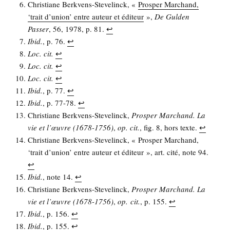
Chris­tiane Berk­vens-Ste­ve­linck, «
Pros­per Mar­chand,
‘trait d’u­nion’ entre auteur et édi­teur
»,
De Gul­den
Pas­ser
, 56, 1978, p. 81.
↩︎
Ibid.
, p. 76.
↩︎
Loc. cit.
↩︎
Loc. cit.
↩︎
Loc. cit.
↩︎
Ibid.
, p. 77.
↩︎
Ibid.
, p. 77-78.
↩︎
Chris­tiane Berk­vens-Ste­ve­linck,
Pros­per Mar­chand. La
vie et l’œuvre (1678-1756)
,
op. cit.
, fig. 8, hors texte.
↩︎
Chris­tiane Berk­vens-Ste­ve­linck, « Pros­per Mar­chand,
‘trait d’u­nion’ entre auteur et édi­teur », art. cité, note 94.
↩︎
Ibid.
, note 14.
↩︎
Chris­tiane Berk­vens-Ste­ve­linck,
Pros­per Mar­chand. La
vie et l’œuvre (1678-1756)
,
op. cit.
, p. 155.
↩︎
Ibid.
, p. 156.
↩︎
Ibid.
, p. 155.
↩︎