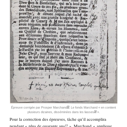
13
Épreuve cor­ri­gée par Pros­per Mar­chand
. Le fonds Mar­chand « en contient
14
plu­sieurs dizaines, dis­sé­mi­nées dans les liasses
».
Pour la cor­rec­tion des épreuves, tâche qu’il accom­pli­ra
pen­dant « plus de qua­rante ans
», Mar­chand « applique
15