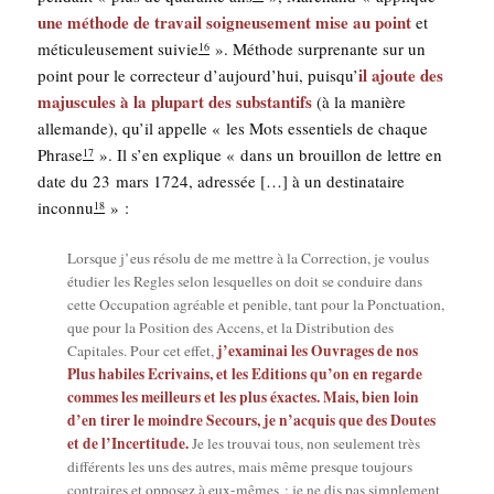
une méthode de tra­vail soi­gneu­se­ment mise au point
et
méti­cu­leu­se­ment sui­vie
». Méthode sur­pre­nante sur un
16
il ajoute des
point pour le cor­rec­teur d’au­jourd’­hui, puis­qu’
majus­cules à la plu­part des sub­stan­tifs
(à la manière
alle­mande), qu’il appelle « les Mots essen­tiels de chaque
Phrase
». Il s’en explique « dans un brouillon de lettre en
17
date du 23 mars 1724, adres­sée […] à un des­ti­na­taire
incon­nu
» :
18
Lorsque j’eus réso­lu de me mettre à la Cor­rec­tion, je vou­lus
étu­dier les Regles selon les­quelles on doit se conduire dans
cette Occu­pa­tion agréable et penible, tant pour la Ponc­tua­tion,
que pour la Posi­tion des Accens, et la Dis­tri­bu­tion des
j’examinai les Ouvrages de nos
Capi­tales. Pour cet effet,
Plus habiles Ecri­vains, et les Edi­tions qu’on en regarde
commes les meilleurs et les plus éxactes. Mais, bien loin
d’en tirer le moindre Secours, je n’acquis que des Doutes
et de l’Incertitude.
Je les trou­vai tous, non seule­ment très
dif­fé­rents les uns des autres, mais même presque tou­jours
contraires et oppo­sez à eux-mêmes ; je ne dis pas sim­ple­ment