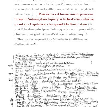
au com­men­ce­ment ou à la fin d’un Volume, mais le plus
sou­vent dans la même Feuille, dans le même Feuillet, dans la
Pour évi­ter cet Incon­vé­nient, je me suis
même Page. […]
for­mé un Sis­tème, dans lequel j’ai tâché d’être uni­forme
quant aux Capi­tales et clair quant à la Ponc­tua­tion.
Ce
sont là les deux prin­ci­paux Points, que je me suis pro­po­sé d’y
obser­ver ; me gar­dant bien d’y être scru­pu­leux jusqu’à
l’Observation de quan­ti­té de Minu­ties fort indif­fé­rentes
19
d’elles-mêmes
.