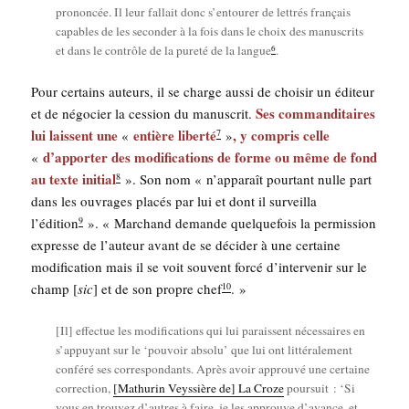
pro­non­cée. Il leur fal­lait donc s’en­tou­rer de let­trés fran­çais
capables de les secon­der à la fois dans le choix des manus­crits
6
et dans le contrôle de la pure­té de la langue
.
Pour cer­tains auteurs, il se charge aus­si de choi­sir un édi­teur
Ses com­man­di­taires
et de négo­cier la ces­sion du manus­crit.
lui laissent une
entière liber­té
, y com­pris celle
«
»
7
d’ap­por­ter des modi­fi­ca­tions de forme ou même de fond
«
au texte ini­tial
». Son nom « n’ap­pa­raît pour­tant nulle part
8
dans les ouvrages pla­cés par lui et dont il sur­veilla
l’é­di­tion
». « Mar­chand demande quel­que­fois la per­mis­sion
9
expresse de l’au­teur avant de se déci­der à une cer­taine
modi­fi­ca­tion mais il se voit sou­vent for­cé d’in­ter­ve­nir sur le
champ [
sic
] et de son propre chef
. »
10
[Il] effec­tue les modi­fi­ca­tions qui lui paraissent néces­saires en
s’ap­puyant sur le ‘pou­voir abso­lu’ que lui ont lit­té­ra­le­ment
confé­ré ses cor­res­pon­dants. Après avoir approu­vé une cer­taine
cor­rec­tion,
[Mathu­rin Veys­sière de] La Croze
pour­suit : ‘Si
vous en trou­vez d’autres à faire, je les approuve d’a­vance, et