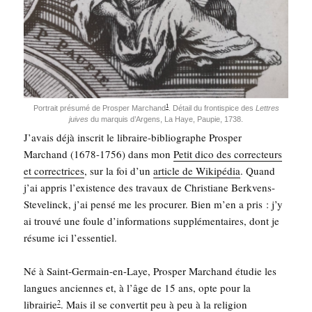
1
Por­trait pré­su­mé de Pros­per Mar­chand
. Détail du fron­tis­pice des
Lettres
juives
du mar­quis d’Ar­gens, La Haye, Pau­pie, 1738.
J’avais déjà ins­crit le libraire-biblio­graphe Pros­per
Mar­chand (1678-1756) dans mon
Petit dico des cor­rec­teurs
et cor­rec­trices
, sur la foi d’un
article de Wiki­pé­dia
. Quand
j’ai appris l’existence des tra­vaux de Chris­tiane Berk­vens-
Ste­ve­linck, j’ai pen­sé me les pro­cu­rer. Bien m’en a pris : j’y
ai trou­vé une foule d’in­for­ma­tions sup­plé­men­taires, dont je
résume ici l’essentiel.
Né à Saint-Ger­main-en-Laye, Pros­per Mar­chand étu­die les
langues anciennes et, à l’âge de 15 ans, opte pour la
librai­rie
. Mais il se conver­tit peu à peu à la reli­gion
2