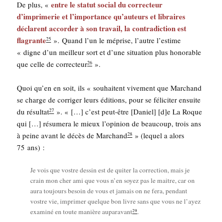
entre le sta­tut social du cor­rec­teur
De plus, «
d’imprimerie et l’importance qu’auteurs et libraires
déclarent accor­der à son tra­vail, la contra­dic­tion est
fla­grante
». Quand l’un le méprise, l’autre l’es­time
25
« digne d’un meilleur sort et d’une situa­tion plus hono­rable
que celle de cor­rec­teur
».
26
Quoi qu’en en soit, ils « sou­haitent vive­ment que Mar­chand
se charge de cor­ri­ger leurs édi­tions, pour se féli­ci­ter ensuite
du résul­tat
». « […] c’est peut-être [Daniel] [d]e La Roque
27
qui […] résu­me­ra le mieux l’opinion de beau­coup, trois ans
à peine avant le décès de Mar­chand
» (lequel a alors
28
75 ans) :
Je vois que vostre des­sin est de qui­ter la cor­rec­tion, mais je
crain mon cher ami que vous n’en soyez pas le maitre, car on
aura tou­jours besoin de vous et jamais on ne fera, pen­dant
vostre vie, impri­mer quelque bon livre sans que vous ne l’ayez
29
exa­mi­né en toute manière aupa­ra­vant
.