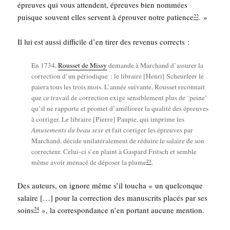
épreuves qui vous attendent, épreuves bien nom­mées
puisque sou­vent elles servent à éprou­ver notre patience
. »
22
Il lui est aus­si dif­fi­cile d’en tirer des reve­nus corrects :
En 1734,
Rous­set de Mis­sy
demande à Mar­chand d’assurer la
cor­rec­tion d’un pério­dique : le libraire [Hen­ri] Scheur­leer le
paie­ra tous les trois mois. L’année sui­vante, Rous­set recon­nait
que ce tra­vail de cor­rec­tion exige sen­si­ble­ment plus de ‘peine’
qu’il ne rap­porte et pro­met d’améliorer la qua­li­té des épreuves
à cor­ri­ger. Le libraire [Pierre] Pau­pie, qui imprime les
Amu­se­ments du beau sexe
et fait cor­ri­ger les épreuves par
Mar­chand, décide uni­la­té­ra­le­ment de réduire le salaire de son
cor­rec­teur. Celui-ci s’en plaint à Gas­pard Fritsch et semble
23
même avoir mena­cé de dépo­ser la plume
.
Des auteurs, on ignore même s’il tou­cha « un quel­conque
salaire […] pour la cor­rec­tion des manus­crits pla­cés par ses
soins
», la cor­res­pon­dance n’en por­tant aucune mention.
24