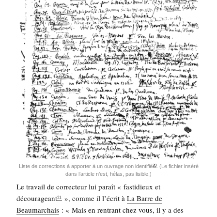
20
Liste de cor­rec­tions à appor­ter à un ouvrage non iden­ti­fié
. (Le fichier insé­ré
dans l’ar­ticle n’est, hélas, pas lisible.)
Le tra­vail de cor­rec­teur lui paraît « fas­ti­dieux et
décou­ra­geant
», comme il l’é­crit à
La Barre de
21
Beau­mar­chais
: « Mais en ren­trant chez vous, il y a des