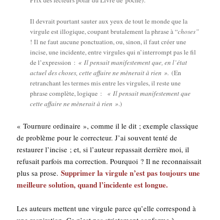
Prix des lec­teurs polar du Livre de poche).
Il devrait pour­tant sau­ter aux yeux de tout le monde que la
vir­gule est illo­gique, cou­pant bru­ta­le­ment la phrase à “
choses”
! Il ne faut aucune ponc­tua­tion, ou, sinon, il faut créer une
incise, une inci­dente, entre vir­gules qui n’interrompt pas le fil
de l’expression :
« Il pen­sait mani­fes­te­ment que, en l’état
actuel des choses, cette affaire ne mène­rait à rien ».
(En
retran­chant les termes mis entre les vir­gules, il reste une
phrase com­plète, logique :
« Il pen­sait mani­fes­te­ment que
cette affaire ne mène­rait à rien »
.)
« Tour­nure ordi­naire », comme il le dit ; exemple clas­sique
de pro­blème pour le cor­rec­teur. J’ai sou­vent ten­té de
res­tau­rer l’in­cise ; et, si l’au­teur repas­sait der­rière moi, il
refu­sait par­fois ma cor­rec­tion. Pour­quoi ? Il ne recon­nais­sait
Sup­pri­mer la vir­gule n’est pas tou­jours une
plus sa prose.
meilleure solu­tion, quand l’in­ci­dente est longue.
Les auteurs mettent une vir­gule parce qu’elle cor­res­pond à
une res­pi­ra­tion. Ce n’est pas stric­te­ment conforme à