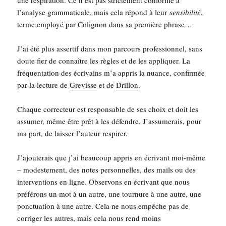
l’a­na­lyse gram­ma­ti­cale, mais cela répond à leur
sen­si­bi­li­té
,
terme employé par Coli­gnon dans sa pre­mière phrase…
J’ai été plus asser­tif dans mon par­cours pro­fes­sion­nel, sans
doute fier de connaître les règles et de les appli­quer. La
fré­quen­ta­tion des écri­vains m’a appris la nuance, confir­mée
par la lec­ture de
Gre­visse
et de
Drillon
.
Chaque cor­rec­teur est res­pon­sable de ses choix et doit les
assu­mer, même être prêt à les défendre. J’as­su­me­rais, pour
ma part, de lais­ser l’au­teur respirer.
J’a­jou­te­rais que j’ai beau­coup appris en écri­vant moi-même
– modes­te­ment, des notes per­son­nelles, des mails ou des
inter­ven­tions en ligne. Obser­vons en écri­vant que nous
pré­fé­rons un mot à un autre, une tour­nure à une autre, une
ponc­tua­tion à une autre. Cela ne nous empêche pas de
cor­ri­ger les autres, mais cela nous rend moins