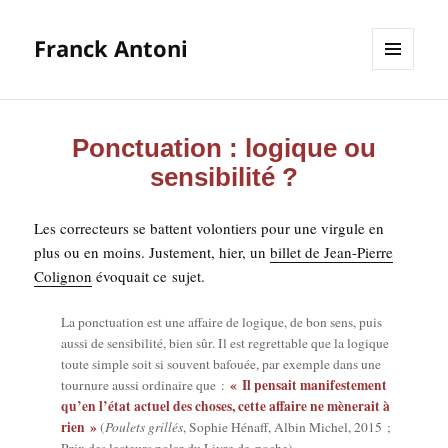
Franck Antoni
MENU
ET
WIDGETS
Ponctuation : logique ou
sensibilité ?
Les cor­rec­teurs se battent volon­tiers pour une vir­gule en
plus ou en moins. Jus­te­ment, hier, un
billet de Jean-Pierre
Coli­gnon
évo­quait ce sujet.
La ponc­tua­tion est une affaire de logique, de bon sens, puis
aus­si de sen­si­bi­li­té, bien sûr. Il est regret­table que la logique
toute simple soit si sou­vent bafouée, par exemple dans une
« Il pen­sait mani­fes­te­ment
tour­nure aus­si ordi­naire que :
qu’en l’état actuel des choses, cette affaire ne mène­rait à
rien »
(
Pou­lets grillés
, Sophie Hénaff, Albin Michel, 2015 ;