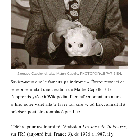
Jacques Cape­lo­vi­ci, alias Maître Capel­lo. PHOTOPQR/LE PARISIEN.
Saviez-vous que le fameux palin­drome « Ésope reste ici et
se repose » était une créa­tion de Maître Capel­lo ? Je
l’apprends grâce à Wiki­pé­dia. Il en affec­tion­nait un autre :
« Éric notre valet alla te laver ton ciré », où Éric, aimait-il à
pré­ci­ser, peut être rem­pla­cé par Luc.
Célèbre pour avoir arbi­tré l’émission
Les Jeux de 20 heures
,
sur FR3 (aujourd’hui, France 3), de 1976 à 1987, il y