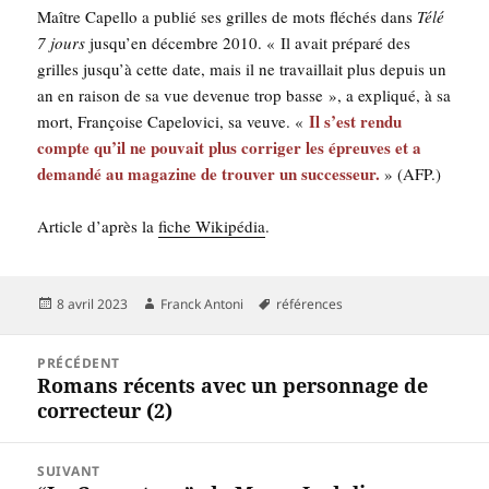
Maître Capel­lo a publié ses grilles de mots flé­chés dans
Télé
7 jours
jus­qu’en décembre 2010. « Il avait pré­pa­ré des
grilles jus­qu’à cette date, mais il ne tra­vaillait plus depuis un
an en rai­son de sa vue deve­nue trop basse », a expli­qué, à sa
Il s’est ren­du
mort, Fran­çoise Cape­lo­vi­ci, sa veuve. «
compte qu’il ne pou­vait plus cor­ri­ger les épreuves et a
deman­dé au maga­zine de trou­ver un suc­ces­seur.
» (AFP.)
Article d’a­près la
fiche Wiki­pé­dia
.
Publié
Auteur
Mots-
8 avril 2023
Franck Antoni
références
le
clés
Navigation
PRÉCÉDENT
de
Romans récents avec un personnage de
Article
l’article
correcteur (2)
précédent :
SUIVANT