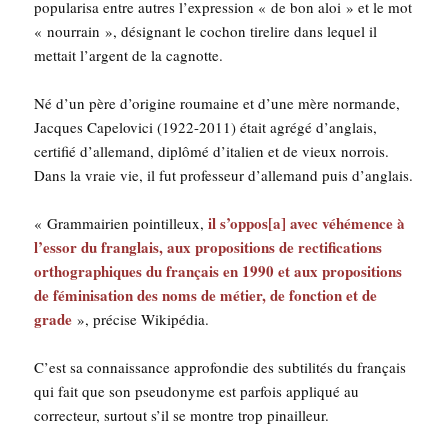
popu­la­ri­sa entre autres l’ex­pres­sion « de bon aloi » et le mot
« nour­rain », dési­gnant le cochon tire­lire dans lequel il
met­tait l’argent de la cagnotte.
Né d’un père d’origine rou­maine et d’une mère nor­mande,
Jacques Cape­lo­vi­ci (1922-2011) était agré­gé d’anglais,
cer­ti­fié d’allemand, diplô­mé d’italien et de vieux nor­rois.
Dans la vraie vie, il fut pro­fes­seur d’allemand puis d’anglais.
il s’oppos[a] avec véhé­mence à
« Gram­mai­rien poin­tilleux,
l’essor du fran­glais, aux pro­po­si­tions de rec­ti­fi­ca­tions
ortho­gra­phiques du fran­çais en 1990 et aux pro­po­si­tions
de fémi­ni­sa­tion des noms de métier, de fonc­tion et de
grade
», pré­cise Wikipédia.
C’est sa connais­sance appro­fon­die des sub­ti­li­tés du fran­çais
qui fait que son pseu­do­nyme est par­fois appli­qué au
cor­rec­teur, sur­tout s’il se montre trop pinailleur.