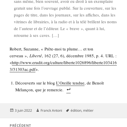
sans même, bien sou­vent, avoir eu droit à un exem­plaire
gra­tuit une fois l’ouvrage publié. Sur la cou­ver­ture, sur les
pages de titre, dans les jour­naux, sur les affiches, dans les
vitrines de librai­ries, à la radio et à la télé brillent les noms
de l’auteur et de l’éditeur. Le « brave », quant à lui,
retourne à ses caves. […]
Robert, Suzanne, « Prête-moi ta plume… et ton
cer­veau »,
Liber­té
, 162 (27, 6), décembre 1985, p. 4. URL :
<
http://www.erudit.org/culture/liberte1026896/liberte103416
3/31303ac.pdf
>.
Décou­verts sur le blog
L’O­reille ten­due
, de Benoît
Mélan­çon, que je remercie.
Publié
Auteur
Mots-
3 juin 2022
Franck Antoni
édition
,
métier
le
clés
Navigation
PRÉCÉDENT