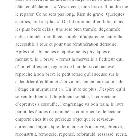
hâte, en décla­rant : « Voyez ceci, mon brave. Il fau­dra me
le répa­rer. Ce ne sera pas long. Rien de grave. Quelques
accrocs, tout au plus ». On lui ordonne d’en faire, dans
les plus brefs délais, une soie bien tra­mée, dégom­mée,
cuite, mon­tée, mou­li­née, souple, d’apparence natu­relle,
acces­sible à tous et pour une rému­né­ra­tion déri­soire.
Après nuits blanches et épui­se­ments phy­siques et
men­taux, le « brave » remet la mer­veille à l’éditeur qui,
d’un œil d’expert, regarde de haut le tra­vail ache­vé,
reproche à son brave le petit retard qu’il accuse sur le
calen­drier d’édition et s’en va pres­te­ment aux salons de
l’étage en mur­mu­rant : « Un livre de plus. J’espère qu’il
se ven­dra bien ». L’imprimeur se hâte, le cor­rec­teur
d’épreuves s’essouffle, l’engrenage va bon train, le livre
paraît, les études de mar­ché se confirment et le lec­teur
emporte chez lui ce pré­cieux objet que le révi­seur-
cor­rec­teur-lin­guis­tique-de-manus­crits a cou­vé, abreu­vé,
recons­truit, remo­de­lé, repen­sé, refor­mu­lé, res­sas­sé, récrit,