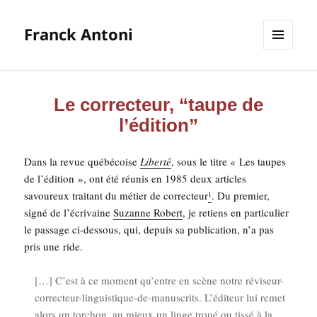
Franck Antoni
MENU
ET
WIDGETS
Le correcteur, “taupe de
l’édition”
Dans la revue qué­bé­coise
Liber­té
, sous le titre « Les taupes
de l’é­di­tion », ont été réunis en 1985 deux articles
savou­reux trai­tant du métier de cor­rec­teur
. Du pre­mier,
1
signé de l’é­cri­vaine
Suzanne Robert
, je retiens en par­ti­cu­lier
le pas­sage ci-des­sous, qui, depuis sa publi­ca­tion, n’a pas
pris une ride.
[…] C’est à ce moment qu’entre en scène notre révi­seur-
cor­rec­teur-lin­guis­tique-de-manus­crits. L’éditeur lui remet
alors un tor­chon, au mieux un linge troué ou tis­sé à la