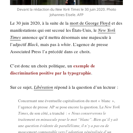
Devant la rédac­tion du
New York Times
le 30 juin 2020. Pho­to
Johannes Eisele. AFP
Le 30 juin 2020, à la suite de la
mort de George Floyd
et des
mani­fes­ta­tions qui ont secoué les États-Unis, le
New York
Times
annonce qu’il met­tra désor­mais une majus­cule à
l’ad­jec­tif
Black
, mais pas à
white
. L’agence de presse
Asso­cia­ted Press l’a pré­cé­dé dans ce choix.
exemple de
C’est donc un choix poli­tique, un
dis­cri­mi­na­tion posi­tive par la typo­gra­phie
.
Sur ce sujet,
Libé­ra­tion
répond à la ques­tion d’un lecteur :
Concer­nant une éven­tuelle capi­ta­li­sa­tion du mot « blanc »,
l’agence de presse AP se pose encore la ques­tion. Le
New York
Times
, de son côté, a tran­ché :
« Nous conser­ve­rons le
trai­te­ment en minus­cule pour le mot “blanc”. Bien qu’il y ait
une ques­tion évi­dente de paral­lé­lisme, il n’y a pas eu de
mou­ve­ment com­pa­rable vers l’adoption géné­ra­li­sée d’un