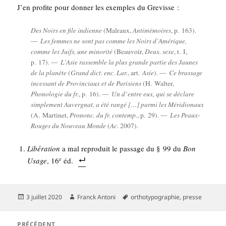
J’en pro­fite pour don­ner les exemples du Grevisse :
Des Noirs en file indienne
(Mal­raux,
Anti­mé­moires
, p. 163).
—
Les femmes ne sont pas comme les Noirs d’Amérique,
comme les Juifs, une mino­ri­té
(Beau­voir,
Deux. sexe
, t. I,
p. 17). —
L’Asie ras­semble la plus grande par­tie des Jaunes
de la pla­nète
(
Grand dict. enc. Lar.
, art.
Asie
). —
Ce bras­sage
inces­sant de Pro­vin­ciaux et de Pari­siens
(H. Wal­ter,
Pho­no­lo­gie du fr.
, p. 16). —
Un d’entre eux, qui se déclare
sim­ple­ment Auver­gnat, a été ran­gé […] par­mi les Méri­dio­naux
(A. Mar­ti­net,
Pro­nonc. du fr. contemp.
, p. 29). —
Les Peaux-
Rouges du Nou­veau Monde
(
Ac.
2007).
Libé­ra­tion
a mal repro­duit le pas­sage du § 99 du
Bon
Usage
, 16
éd.
e
Publié
Auteur
Mots-
3 juillet 2020
Franck Antoni
orthotypographie
,
presse
le
clés
Navigation
PRÉCÉDENT