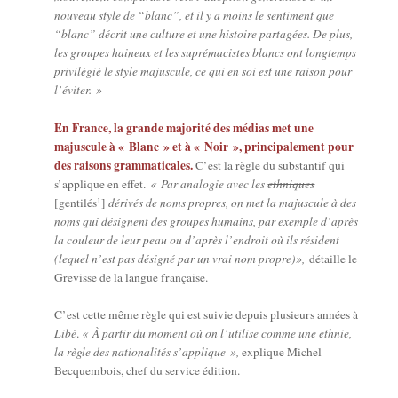
nou­veau style de “blanc”, et il y a moins le sen­ti­ment que
“blanc” décrit une culture et une his­toire par­ta­gées. De plus,
les groupes hai­neux et les supré­ma­cistes blancs ont long­temps
pri­vi­lé­gié le style majus­cule, ce qui en soi est une rai­son pour
l’éviter. »
En France, la grande majo­ri­té des médias met une
majus­cule à « Blanc » et à « Noir », prin­ci­pa­le­ment pour
des rai­sons gram­ma­ti­cales.
C’est la règle du sub­stan­tif qui
s’applique en effet.
« Par ana­lo­gie avec les
eth­niques
1
[gen­ti­lés
]
déri­vés de noms propres, on met la majus­cule à des
noms qui dési­gnent des groupes humains, par exemple d’après
la cou­leur de leur peau ou d’après l’endroit où ils résident
(lequel n’est pas dési­gné par un vrai nom propre)»,
détaille le
Gre­visse de la langue française.
C’est cette même règle qui est sui­vie depuis plu­sieurs années à
Libé
.
« À par­tir du moment où on l’utilise comme une eth­nie,
la règle des natio­na­li­tés s’applique »,
explique Michel
Bec­quem­bois, chef du ser­vice édition.