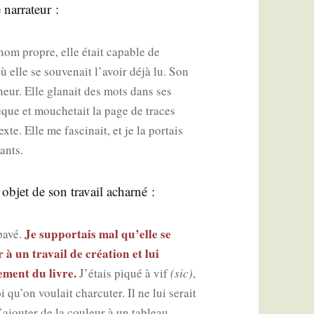
e narrateur :
 nom propre, elle était capable de
ù elle se sou­ve­nait l’avoir déjà lu. Son
i­neur. Elle gla­nait des mots dans ses
hèque et mou­che­tait la page de traces
te. Elle me fas­ci­nait, et je la por­tais
ants.
 objet de son tra­vail acharné :
Je sup­por­tais mal qu’elle se
 pavé.
 à un tra­vail de créa­tion et lui
e­ment du livre.
J’étais piqué à vif
(sic)
,
u’on vou­lait char­cu­ter. Il ne lui serait
d’ajouter de la cou­leur à un tableau.