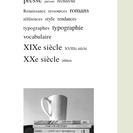
recherche
purisme
romans
Renaissance
ressources
style
tendances
références
typographie
typographes
vocabulaire
XIXe siècle
XVIIIe siècle
XXe siècle
édition