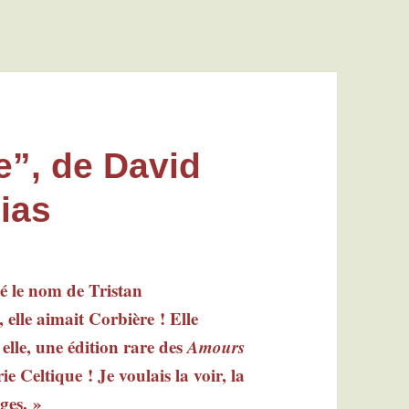
e”, de David
ias
cé le nom de Tris­tan
elle aimait Cor­bière ! Elle
 elle, une édi­tion rare des
Amours
ie Cel­tique ! Je vou­lais la voir, la
ages. »