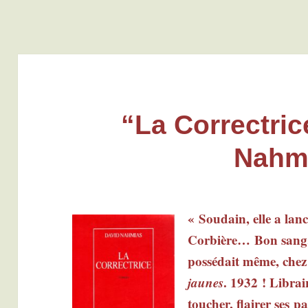
“La Correctric
Nahm
« Sou­dain, elle a lan­
Cor­bière… Bon sang, 
pos­sé­dait même, chez
jaunes
. 1932 ! Librai­r
tou­cher, flai­rer ses p