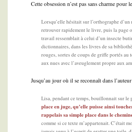
Cette obses­sion n’est pas sans charme pour l
Lorsqu’elle hési­tait sur l’orthographe d’un
retrou­ver rapi­de­ment le livre, puis la page o
tra­vail res­sem­blait à celui d’un insecte but
dic­tion­naires, dans les livres de sa biblio­t
rouges, sortes de coups de griffe por­tés au tex
aux nues avec l’aveuglement propre aux am
Jus­qu’au jour où il se recon­naît dans l’au­teur
Lisa, pen­dant ce temps, bouillon­nait sur le
place en juge, qu’elle puisse ain­si tou­cher
rap­pe­lais sa simple place dans le che­mi­n
comme si ce texte m’appartenait. C’était moi q
jamais venu à l’esprit de grat­ter une toile, 