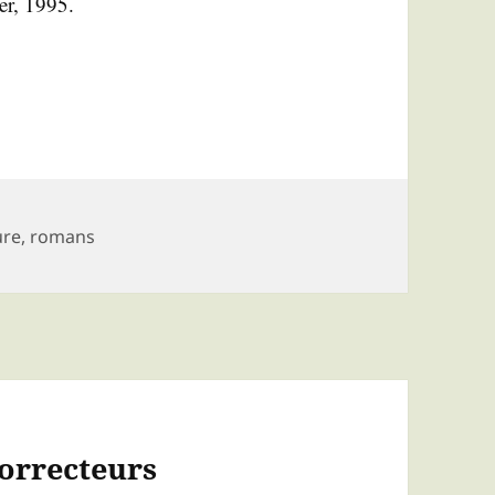
er, 1995.
ure
,
romans
orrecteurs