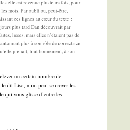
les elle est reve­nue plu­sieurs fois, pour
nt les mots. Par oubli ou, peut-être,
lais­sant ces lignes au cœur du texte :
x jours plus tard Dan décou­vrait par
faites, lisses, mais elles n’étaient pas de
an­ton­nait plus à son rôle de cor­rec­trice,
u’elle pre­nait, tout bon­ne­ment, à son
rele­ver un cer­tain nombre de
 dit Lisa, « on peut se cre­ver les
le qui vous glisse d’entre les