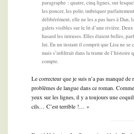
para­graphe : quatre, cinq lignes, sur les­quel
les pon­cer, les polir, imbri­quer par­fai­te­me
déli­bé­ré­ment, elle ne les a pas lues à Dan, 
galets visibles sur le lit d’une rivière. Deu
hasard les intruses. Elles étaient belles, par­
lui. En un ins­tant il com­prit que Lisa ne se c
mais s’infiltrait dans la trame de l’histoire q
compte.
Le cor­rec­teur que je suis n’a pas man­qué de 
pro­blèmes de langue dans ce roman. Comme le
yeux sur les lignes, il y a tou­jours une coquil
cils… C’est terrible !… »