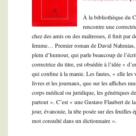
À la biblio­thèque du C
ren­contre une cor­rec­tr
chez des amis ou des maî­tresses, il finit par d
femme… Pre­mier roman de David Nah­mias
plein d’humour, qui parle beau­coup de l’écritur
cor­rec­trice du titre, est obsé­dée à l’idée « d’e
qui confine à la manie. Les fautes, « elle les v
livres et les jour­naux, que sur les affiches mu
corps médi­cal ou juri­dique, les géné­riques de
par­tout ». C’est « une Gus­tave Flau­bert de la 
jour, éva­nouie, la tête posée sur des feuilles é
mot consul­té dans un dictionnaire ».