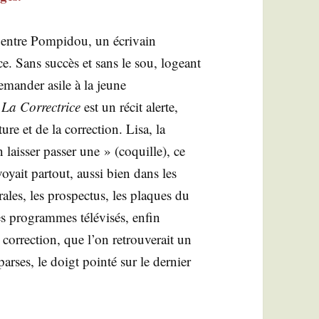
entre Pom­pi­dou, un écri­vain
ice. Sans suc­cès et sans le sou, logeant
eman­der asile à la jeune
,
La Cor­rec­trice
est un récit alerte,
e et de la cor­rec­tion. Lisa, la
n lais­ser pas­ser une » (coquille), ce
oyait par­tout, aus­si bien dans les
rales, les pros­pec­tus, les plaques du
s pro­grammes télé­vi­sés, enfin
cor­rec­tion, que l’on retrou­ve­rait un
parses, le doigt poin­té sur le der­nier