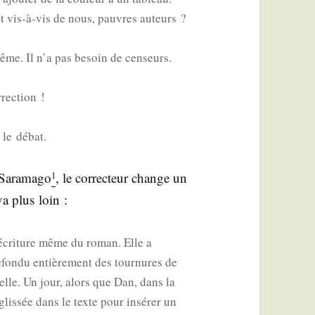
t vis-à-vis de nous, pauvres auteurs ?
ême. Il n’a pas besoin de cen­seurs.
­rec­tion !
 le débat.
 Sara­ma­go
, le cor­rec­teur change un
1
va plus loin :
’écriture même du roman. Elle a
fon­du entiè­re­ment des tour­nures de
 elle. Un jour, alors que Dan, dans la
 glis­sée dans le texte pour insé­rer un