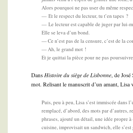
Alors pour­quoi ne pas user du même res­pec
— Et le res­pect du lec­teur, tu t’en tapes ?
— Le lec­teur est capable de juger par lui-m
Elle se leva d’un bond.
— Ce n’est pas de la cen­sure, c’est de la cor
— Ah, le grand mot !
Et je quit­tai la pièce pour ne pas pour­suivre
Dans
His­toire du siège de Lis­bonne
, de José
mot. Reli­sant le manus­crit d’un amant, Lisa 
Puis, peu à peu, Lisa s’est immis­cée dans l
rem­pla­cé, d’abord, des mots par d’autres, re
phrases, ajou­té un détail, une idée propre à
cui­sine, impro­vi­sait un sand­wich, elle s’est