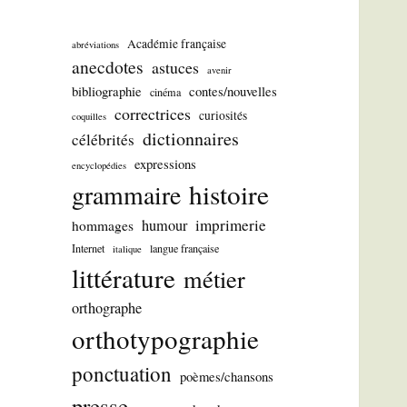
Académie française
abréviations
anecdotes
astuces
avenir
bibliographie
contes/nouvelles
cinéma
correctrices
curiosités
coquilles
dictionnaires
célébrités
expressions
encyclopédies
histoire
grammaire
imprimerie
humour
hommages
Internet
langue française
italique
littérature
métier
orthographe
orthotypographie
ponctuation
poèmes/chansons
presse