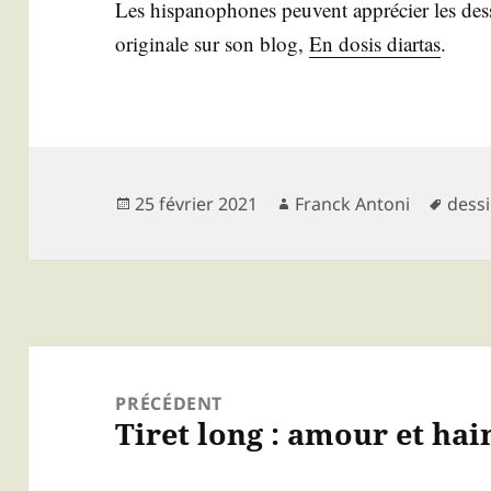
Les his­pa­no­phones peuvent appré­cier les des­
ori­gi­nale sur son blog,
En dosis diar­tas
.
Publié
Auteur
Mots
25 février 2021
Franck Antoni
dess
le
clés
Navigation
de
PRÉCÉDENT
Tiret long : amour et hai
Article
l’article
précédent :