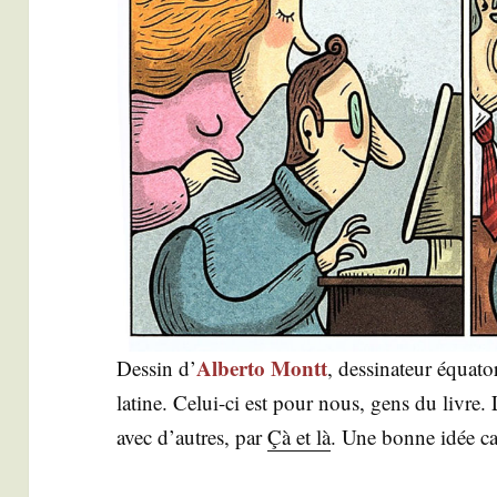
Alber­to Montt
Des­sin d’
, des­si­na­teur équa­
latine. Celui-ci est pour nous, gens du livre. L
avec d’autres, par
Çà et là
. Une bonne idée c