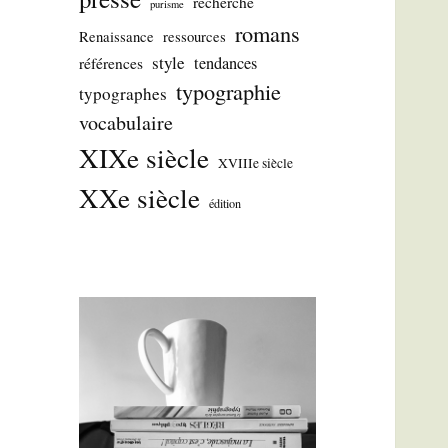
recherche
purisme
romans
Renaissance
ressources
style
tendances
références
typographie
typographes
vocabulaire
XIXe siècle
XVIIIe siècle
XXe siècle
édition