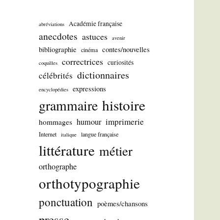
Académie française
abréviations
anecdotes
astuces
avenir
bibliographie
contes/nouvelles
cinéma
correctrices
curiosités
coquilles
dictionnaires
célébrités
expressions
encyclopédies
histoire
grammaire
imprimerie
humour
hommages
Internet
langue française
italique
littérature
métier
orthographe
orthotypographie
ponctuation
poèmes/chansons
presse