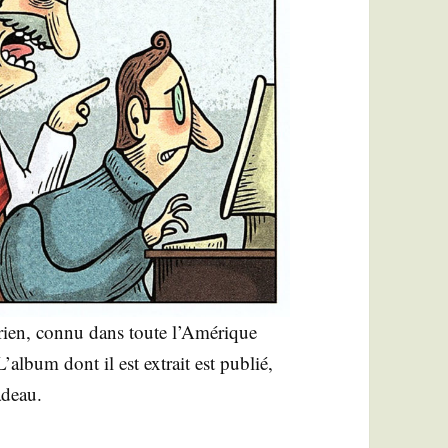
to­rien, connu dans toute l’A­mé­rique
’al­bum dont il est extrait est publié,
adeau.