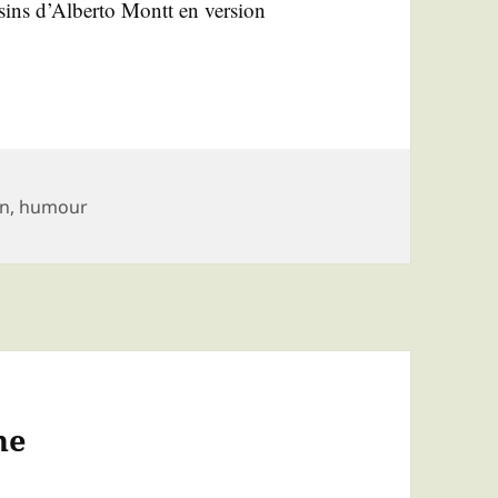
sins d’Al­ber­to Montt en ver­sion
-
in
,
humour
ne