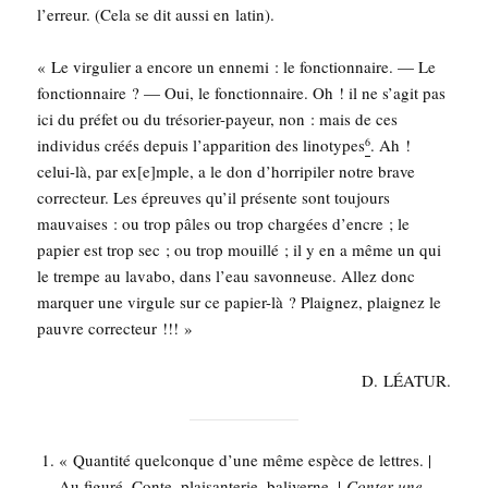
l’erreur. (Cela se dit aus­si en latin).
« Le vir­gu­lier a encore un enne­mi : le fonc­tion­naire. — Le
fonc­tion­naire ? — Oui, le fonc­tion­naire. Oh ! il ne s’agit pas
ici du pré­fet ou du tré­so­rier-payeur, non : mais de ces
indi­vi­dus créés depuis l’apparition des lino­types
. Ah !
6
celui-là, par ex[e]mple, a le don d’horripiler notre brave
cor­rec­teur. Les épreuves qu’il pré­sente sont tou­jours
mau­vaises : ou trop pâles ou trop char­gées d’encre ; le
papier est trop sec ; ou trop mouillé ; il y en a même un qui
le trempe au lava­bo, dans l’eau savon­neuse. Allez donc
mar­quer une vir­gule sur ce papier-là ? Plai­gnez, plai­gnez le
pauvre correcteur !!! »
D. LÉATUR.
« Quan­ti­té quel­conque d’une même espèce de lettres. |
Au figu­ré, Conte, plai­san­te­rie, bali­verne. |
Conter une