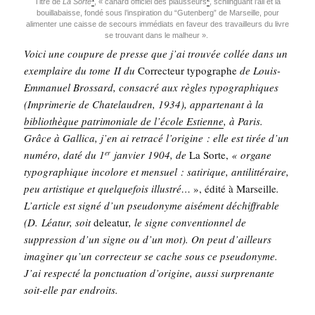
Titre de
La Sorte
, « canard offi­ciel des piaus­seurs
, schlin­guant l’ail et la
bouilla­baisse, fon­dé sous l’ins­pi­ra­tion du “Guten­berg” de Mar­seille, pour
ali­men­ter une caisse de secours immé­diats en faveur des tra­vailleurs du livre
se trou­vant dans le malheur ».
Voi­ci une cou­pure de presse que j’ai trou­vée col­lée dans un
exem­plaire du tome II du
Cor­rec­teur typo­graphe
de Louis-
Emma­nuel Bros­sard, consa­cré aux règles typo­gra­phiques
(Impri­me­rie de Cha­te­lau­dren, 1934), appar­te­nant à la
biblio­thèque patri­mo­niale de l’é­cole Estienne
, à Paris.
Grâce à Gal­li­ca, j’en ai retra­cé l’o­ri­gine : elle est tirée d’un
numé­ro, daté du 1
jan­vier 1904, de
La Sorte,
« organe
er
typo­gra­phique inco­lore et men­suel : sati­rique, anti­lit­té­raire,
peu artis­tique et quel­que­fois illus­tré…
», édi­té à Mar­seille
.
L’ar­ticle est signé d’un pseu­do­nyme aisé­ment déchif­frable
(D. Léa­tur, soit
delea­tur
, le signe conven­tion­nel de
sup­pres­sion d’un signe ou d’un mot).
On peut d’ailleurs
ima­gi­ner qu’un cor­rec­teur se cache sous ce pseu­do­nyme.
J’ai res­pec­té la ponc­tua­tion d’o­ri­gine, aus­si sur­pre­nante
soit-elle par endroits.