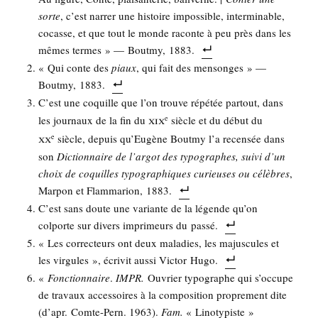
sorte
, c’est nar­rer une his­toire impos­sible, inter­mi­nable,
cocasse, et que tout le monde raconte à peu près dans les
mêmes termes » — Bout­my, 1883.
« Qui conte des
piaux
, qui fait des men­songes » —
Bout­my, 1883.
C’est une coquille que l’on trouve répé­tée par­tout, dans
xix
les jour­naux de la fin du
siècle et du début du
e
xx
siècle, depuis qu’Eu­gène Bout­my l’a recen­sée dans
e
son
Dic­tion­naire de l’ar­got des typo­graphes, sui­vi d’un
choix de coquilles typo­gra­phiques curieuses ou célèbres
,
Mar­pon et Flam­ma­rion, 1883.
C’est sans doute une variante de la légende qu’on
col­porte sur divers impri­meurs du passé.
« Les cor­rec­teurs ont deux mala­dies, les majus­cules et
les vir­gules », écri­vit aus­si Vic­tor Hugo.
«
Fonc­tion­naire
.
IMPR.
Ouvrier typo­graphe qui s’occupe
de tra­vaux acces­soires à la com­po­si­tion pro­pre­ment dite
(d’apr. Comte-Pern. 1963).
Fam.
« Lino­ty­piste »