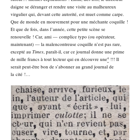
daigne se déran­ger et rendre une visite au mal­heu­reux
vir­gu­lier qui, devant cette auto­ri­té, est muet comme carpe.
Que de monde en mou­ve­ment pour une méchante coquille !
Et que de fois, dans l’année, cette petite scène se
renou­velle ! Car, ami — com­plice typo (ou opé­ra­teur,
main­te­nant) — la mal­en­con­treuse coquille n’est pas rare,
excep­té au
Times
, paraît-il, car ce jour­nal donne une prime
de mille francs à tout lec­teur qui en découvre une
!!! Il
4
serait peut-être bon de s’abonner au grand jour­nal de
la cité !…