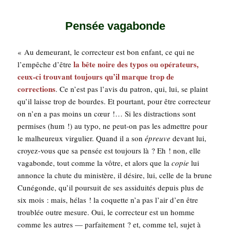
Pensée vagabonde
« Au demeu­rant, le cor­rec­teur est bon enfant, ce qui ne
la bête noire des typos ou opé­ra­teurs,
l’empêche d’être
ceux-ci trou­vant tou­jours qu’il marque trop de
cor­rec­tions
. Ce n’est pas l’avis du patron, qui, lui, se plaint
qu’il laisse trop de bourdes. Et pour­tant, pour être cor­rec­teur
on n’en a pas moins un cœur !… Si les dis­trac­tions sont
per­mises (hum !) au typo, ne peut-on pas les admettre pour
le mal­heu­reux vir­gu­lier. Quand il a son
épreuve
devant lui,
croyez-vous que sa pen­sée est tou­jours là ? Eh ! non, elle
vaga­bonde, tout comme la vôtre, et alors que la
copie
lui
annonce la chute du minis­tère, il désire, lui, celle de la brune
Cuné­gonde, qu’il pour­suit de ses assi­dui­tés depuis plus de
six mois : mais, hélas ! la coquette n’a pas l’air d’en être
trou­blée outre mesure. Oui, le cor­rec­teur est un homme
comme les autres — par­fai­te­ment ? et, comme tel, sujet à