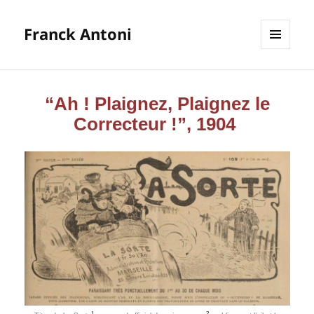
Franck Antoni
MENU
ET
WIDGETS
“Ah ! Plaignez, Plaignez le
Correcteur !”, 1904
1
2