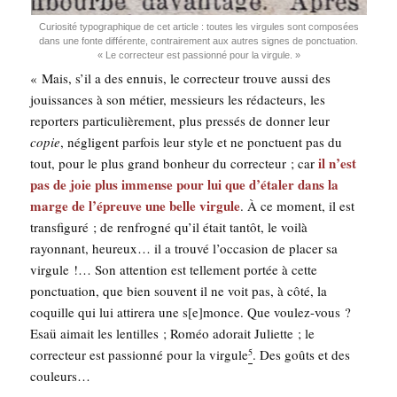
Curio­si­té typo­gra­phique de cet article : toutes les vir­gules sont com­po­sées
dans une fonte dif­fé­rente, contrai­re­ment aux autres signes de ponc­tua­tion.
« Le cor­rec­teur est pas­sion­né pour la virgule. »
« Mais, s’il a des ennuis, le cor­rec­teur trouve aus­si des
jouis­sances à son métier, mes­sieurs les rédac­teurs, les
repor­ters par­ti­cu­liè­re­ment, plus pres­sés de don­ner leur
copie
, négligent par­fois leur style et ne ponc­tuent pas du
il n’est
tout, pour le plus grand bon­heur du cor­rec­teur ; car
pas de joie plus immense pour lui que d’étaler dans la
marge de l’épreuve une belle vir­gule
. À ce moment, il est
trans­fi­gu­ré ; de ren­fro­gné qu’il était tan­tôt, le voi­là
rayon­nant, heu­reux… il a trou­vé l’occasion de pla­cer sa
vir­gule !… Son atten­tion est tel­le­ment por­tée à cette
ponc­tua­tion, que bien sou­vent il ne voit pas, à côté, la
coquille qui lui atti­re­ra une s[e]monce. Que vou­lez-vous ?
Esaü aimait les len­tilles ; Roméo ado­rait Juliette ; le
cor­rec­teur est pas­sion­né pour la vir­gule
. Des goûts et des
5
couleurs…