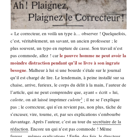
« Le cor­rec­teur, en voi­là un type à… obser­ver ! Quel­que­fois,
c’est, véri­ta­ble­ment, un savant, un ancien pro­fes­seur ; le
plus sou­vent, un typo en rup­ture de casse. Son tra­vail n’est
le pauvre homme ne peut avoir la
pas com­mode, allez ! car
moindre dis­trac­tion pen­dant qu’il se livre à son ingrate
besogne
. Mal­heur à lui si une bourde s’étale sur le jour­nal
qu’il est char­gé de lire. Le len­de­main, à peine ins­tal­lé sur sa
chaise, arrive, furieux, le corps du délit à la main, l’auteur de
l’article, qui ne peut com­prendre que, ayant « écrit » lui,
calotte
, on ait lais­sé impri­mer
culotte
; il ne se l’explique
3
pas ; le cor­rec­teur, qui n’en revient pas, non plus, tâche de
s’excuser, vire, tourne, et, par ses expli­ca­tions s’embourbe
davan­tage. Après l’auteur, c’est au tour du
secré­taire de la
rédac­tion
. Encore un qui n’est pas com­mode ! Même
fureur… mêmes expli­ca­tions ! Enfin, des fois, le direc­teur