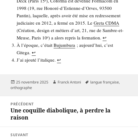
Deck (Paris 15
), Cofor­ma est deve­nue For­ma­com en
1998 (19, rue Hono­ré-d’Es­tienne-d’Orves, 93500
Pan­tin), laquelle, après avoir été mise en redres­se­ment
judi­ciaire en 2012, a fer­mé en 2015. Le
Gre­ta CDMA
(Créa­tion, desi­gn et métiers d’art, 21, rue de Sambre-et-
Meuse, Paris 10
) a alors repris la for­ma­tion.
↩︎
e
À l’é­poque, c’é­tait
Bujum­bu­ra
; aujourd’­hui, c’est
Gite­ga.
↩︎
J’ai ajou­té l’i­ta­lique.
↩︎
Publié
Auteur
Mots-
25 novembre 2025
Franck Antoni
langue française
,
le
clés
orthographe
Navigation
PRÉCÉDENT
de
Une coquille diabolique, à perdre la
Article
l’article
raison
précédent :
SUIVANT