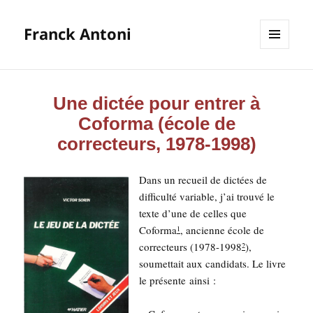
Franck Antoni
MENU
ET
WIDGETS
Une dictée pour entrer à
Coforma (école de
correcteurs, 1978-1998)
Dans un recueil de dic­tées de
dif­fi­cul­té variable, j’ai trou­vé le
texte d’une de celles que
Cofor­ma
, ancienne école de
1
cor­rec­teurs (1978-1998
),
2
sou­met­tait aux can­di­dats. Le livre
le pré­sente ainsi :