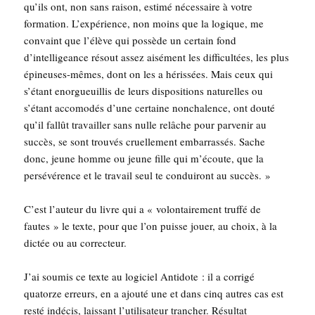
qu’ils ont, non sans rai­son, esti­mé néces­saire à votre
for­ma­tion. L’expérience, non moins que la logique, me
convaint que l’élève qui pos­sède un cer­tain fond
d’intelligeance résout assez aisé­ment les dif­fi­cul­tées, les plus
épi­neuses-mêmes, dont on les a héris­sées. Mais ceux qui
s’étant enor­gueuillis de leurs dis­po­si­tions natu­relles ou
s’étant acco­mo­dés d’une cer­taine non­cha­lence, ont dou­té
qu’il fal­lût tra­vailler sans nulle relâche pour par­ve­nir au
suc­cès, se sont trou­vés cruel­le­ment embar­ras­sés. Sache
donc, jeune homme ou jeune fille qui m’écoute, que la
per­sé­vé­rence et le tra­vail seul te condui­ront au succès. »
C’est l’au­teur du livre qui a « volon­tai­re­ment truf­fé de
fautes » le texte, pour que l’on puisse jouer, au choix, à la
dic­tée ou au correcteur.
J’ai sou­mis ce texte au logi­ciel Anti­dote : il a cor­ri­gé
qua­torze erreurs, en a ajou­té une et dans cinq autres cas est
res­té indé­cis, lais­sant l’u­ti­li­sa­teur tran­cher. Résul­tat