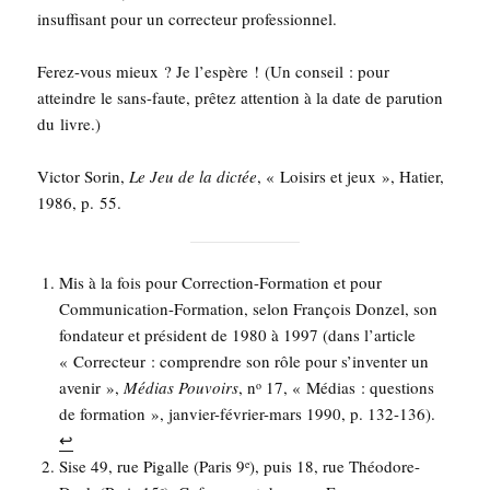
insuf­fi­sant pour un cor­rec­teur professionnel.
Ferez-vous mieux ? Je l’es­père ! (Un conseil : pour
atteindre le sans-faute, prê­tez atten­tion à la date de paru­tion
du livre.)
Vic­tor Sorin,
Le Jeu de la dic­tée
, « Loi­sirs et jeux », Hatier,
1986, p. 55.
Mis à la fois pour Cor­rec­tion-For­ma­tion et pour
Com­mu­ni­ca­tion-For­ma­tion, selon Fran­çois Don­zel, son
fon­da­teur et pré­sident de 1980 à 1997 (dans l’ar­ticle
« Cor­rec­teur : com­prendre son rôle pour s’in­ven­ter un
ave­nir »,
Médias Pou­voirs
, n
17, « Médias : ques­tions
o
de for­ma­tion », jan­vier-février-mars 1990, p. 132-136).
↩︎
Sise 49, rue Pigalle (Paris 9
), puis 18, rue Théo­dore-
e
e