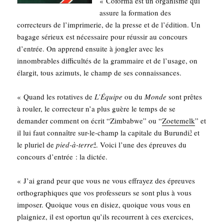
« Cofor­ma est un orga­nisme qui
assure la for­ma­tion des
cor­rec­teurs de l’im­pri­me­rie, de la presse et de l’é­di­tion. Un
bagage sérieux est néces­saire pour réus­sir au concours
d’en­trée. On apprend ensuite à jon­gler avec les
innom­brables dif­fi­cul­tés de la gram­maire et de l’u­sage, on
élar­git, tous azi­muts, le champ de ses connaissances.
« Quand les rota­tives de
L’Équipe
ou du
Monde
sont prêtes
à rou­ler, le cor­rec­teur n’a plus guère le temps de se
deman­der com­ment on écrit “Zim­babwe” ou “
Zoe­te­melk
” et
il lui faut connaître sur-le-champ la capi­tale du Burun­di
et
3
le plu­riel de
pied-à-terre
. Voi­ci l’une des épreuves du
4
concours d’entrée : la dictée.
« J’ai grand peur que vous ne vous effrayez des épreuves
ortho­gra­phiques que vos pro­fes­seurs se sont plus à vous
impo­ser. Quoique vous en disiez, quoique vous vous en
plai­gniez, il est opor­tun qu’ils recourrent à ces exer­cices,