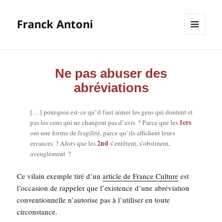
Franck Antoni
MENU
ET
WIDGETS
Ne pas abuser des
abréviations
[…] pour­quoi est-ce qu’il faut aimer les gens qui doutent et
1ers
pas les cons qui ne changent pas d’avis ? Parce que les
ont une forme de fra­gi­li­té, parce qu’ils affichent leurs
2nd
errances ? Alors que les
s’entêtent, s’obstinent,
aveuglément ?
Ce vilain exemple tiré d’un
article de France Culture
est
l’oc­ca­sion de rap­pe­ler que l’exis­tence d’une abré­via­tion
conven­tion­nelle n’au­to­rise pas à l’u­ti­li­ser en toute
circonstance.