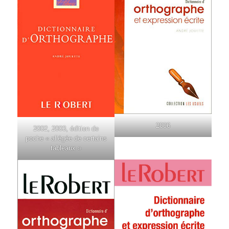
2006
2002, 2003, édi­tion de
poche « allé­gée de cer­tains
tableaux »