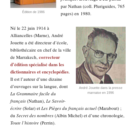
par Nathan (coll. Plu­ri­guides, 765
Édi­tion de 1986
pages) en 1980.
Né le 22 juin 1914 à
Allian­celles (Marne), André
Jouette a été direc­teur d’é­cole,
biblio­thé­caire en chef de la ville
cor­rec­teur
de Mar­ra­kech,
d’é­di­tion spé­cia­li­sé dans les
dic­tion­naires et ency­clo­pé­dies
.
Il est l’au­teur d’une dizaine
d’ou­vrages sur la langue, dont
André Jouette dans la presse
La Gram­maire facile du
mar­naise en 1996
fran­çais
(Nathan),
Le Savoir-
écrire
(Solar) et
Les Pièges du fran­çais actuel
(Mara­bout) ;
du
Secret des nombres
(Albin Michel) et d’une chro­no­lo­gie,
Toute l’his­toire
(Per­rin).