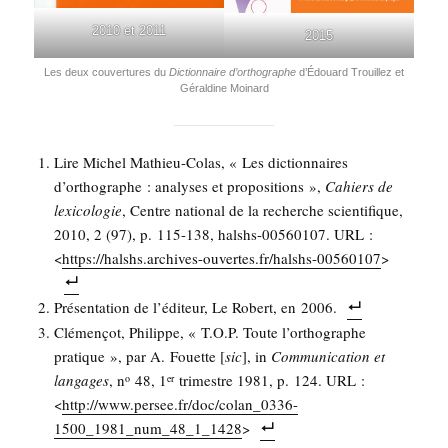
2010 et 2011
2015
Les deux cou­ver­tures du
Dic­tion­naire d’or­tho­graphe
d’É­douard Trouillez et
Géral­dine Moinard
Lire Michel Mathieu-Colas, « Les dic­tion­naires
d’orthographe : ana­lyses et pro­po­si­tions »,
Cahiers de
lexi­co­lo­gie
, Centre natio­nal de la recherche scien­ti­fique,
2010, 2 (97), p. 115-138, halshs-00560107. URL :
<
https://halshs.archives-ouvertes.fr/halshs-00560107
>
Pré­sen­ta­tion de l’é­di­teur, Le Robert, en 2006.
Clé­men­çot, Phi­lippe, « T.O.P. Toute l’or­tho­graphe
pra­tique », par A. Fouette [
sic
], in
Com­mu­ni­ca­tion et
lan­gages
, n
48, 1
tri­mestre 1981, p. 124. URL :
o
er
<
http://www.persee.fr/doc/colan_0336-
1500_1981_num_48_1_1428
>