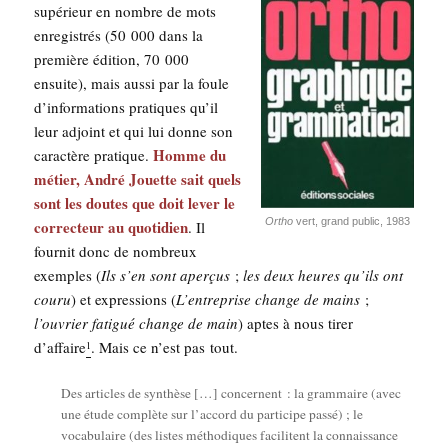
supé­rieur en nombre de mots
enre­gis­trés (50 000 dans la
pre­mière édi­tion, 70 000
ensuite), mais aus­si par la foule
d’in­for­ma­tions pra­tiques qu’il
leur adjoint et qui lui donne son
Homme du
carac­tère pra­tique.
métier, André Jouette sait quels
sont les doutes que doit lever le
Ortho
vert, grand public, 1983
cor­rec­teur au quo­ti­dien
. Il
four­nit donc de nom­breux
exemples (
Ils s’en sont aper­çus
;
les deux heures qu’ils ont
cou­ru
) et expres­sions (
L’en­tre­prise change de mains
;
l’ou­vrier fati­gué change de main
) aptes à nous tirer
d’af­faire
. Mais ce n’est pas tout.
1
Des articles de syn­thèse […] concernent : la gram­maire (avec
une étude com­plète sur l’accord du par­ti­cipe pas­sé) ; le
voca­bu­laire (des listes métho­diques faci­litent la connais­sance