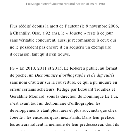
L’ou­vrage d’An­dré Jouette repu­blié par les clubs du livre
Plus réédi­té depuis la mort de l’au­teur (le 9 novembre 2006,
à Chan­tilly, Oise, à 92 ans), le « Jouette » reste à ce jour
sans véri­table concur­rent, aus­si je recom­mande à ceux qui
ne le pos­sèdent pas encore d’en acqué­rir un exem­plaire
d’oc­ca­sion, tant qu’il s’en trouve.
PS – En 2010, 2011 et 2015, Le Robert a publié, au for­mat
de poche, un
Dic­tion­naire d’or­tho­graphe et de dif­fi­cul­tés
sans nom d’au­teur sur la cou­ver­ture, ce qui a pu induire en
erreur cer­tains ache­teurs. Rédi­gé par Édouard Trouillez et
Géral­dine Moi­nard, sous la direc­tion de Domi­nique Le Fur,
c’est avant tout un dic­tion­naire d’or­tho­graphe, les
déve­lop­pe­ments étant plus rares et plus suc­cincts que chez
Jouette ; les enca­drés qua­si inexis­tants. Dans leur pré­face,
les auteurs saluent la mémoire de leur pré­dé­ces­seur, dont ils
se sont ins­pi­rés, recon­nais­sant « un tra­vail dont l’ex­cel­lence,