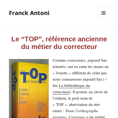
Franck Antoni
MENU
ET
WIDGETS
Le “TOP”, référence ancienne
du métier du correcteur
Cer­tains cor­rec­teurs, aujourd’­hui
retrai­tés, ont eu entre les mains un
« Jouette » dif­fé­rent de celui que
nous connais­sons aujourd’­hui (☞
lire
La biblio­thèque du
cor­rec­teur
). Il por­tait, au choix de
l’é­di­teur, le petit nom de
« TOP », abré­via­tion du titre
entier :
Toute l’orthographe
pra­tique
. L’ou­vrage a été publié