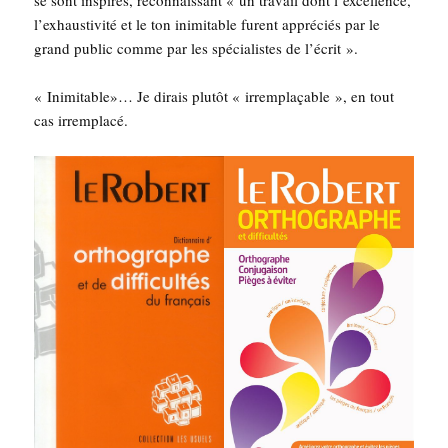
l’ex­haus­ti­vi­té et le ton inimi­table furent appré­ciés par le
grand public comme par les spé­cia­listes de l’écrit ».
« Inimi­table»… Je dirais plu­tôt « irrem­pla­çable », en tout
cas irremplacé.