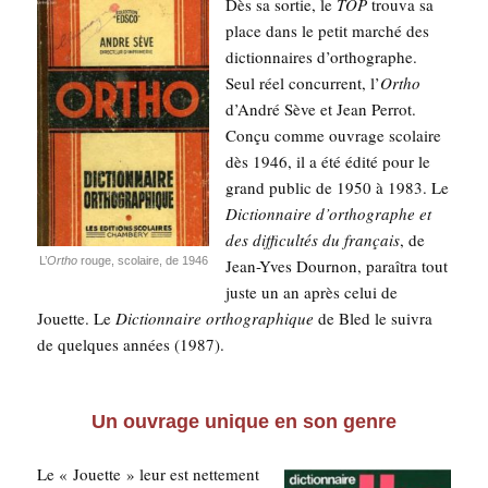
Dès sa sor­tie, le
TOP
trou­va sa
place dans le petit mar­ché des
dic­tion­naires d’or­tho­graphe.
Seul réel concur­rent, l’
Ortho
d’An­dré Sève et Jean Per­rot.
Conçu comme ouvrage sco­laire
dès 1946, il a été édi­té pour le
grand public de 1950 à 1983. Le
Dic­tion­naire d’or­tho­graphe et
des dif­fi­cul­tés du fran­çais
, de
L’
Ortho
rouge, sco­laire, de 1946
Jean-Yves Dour­non, paraî­tra tout
juste un an après celui de
Jouette. Le
Dic­tion­naire ortho­gra­phique
de Bled le sui­vra
de quelques années (1987).
Un ouvrage unique en son genre
Le « Jouette » leur est net­te­ment