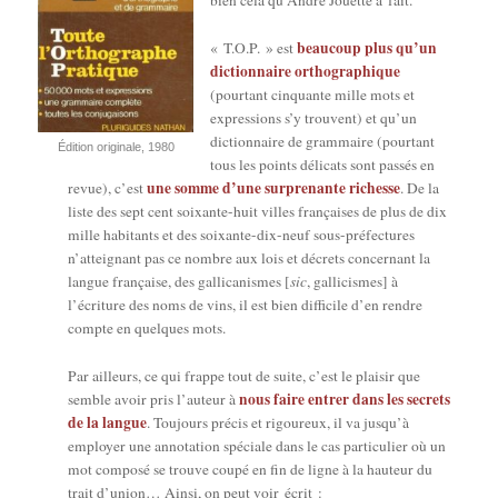
bien cela qu’An­dré Jouette a fait.
beau­coup plus qu’un
« T.O.P. » est
dic­tion­naire ortho­gra­phique
(pour­tant cin­quante mille mots et
expres­sions s’y trouvent) et qu’un
dic­tion­naire de gram­maire (pour­tant
Édi­tion ori­gi­nale, 1980
tous les points déli­cats sont pas­sés en
une somme d’une sur­pre­nante richesse
revue), c’est
. De la
liste des sept cent soixante-huit villes fran­çaises de plus de dix
mille habi­tants et des soixante-dix-neuf sous-pré­fec­tures
n’at­tei­gnant pas ce nombre aux lois et décrets concer­nant la
langue fran­çaise, des gal­li­ca­nismes [
sic
, gal­li­cismes] à
l’é­cri­ture des noms de vins, il est bien dif­fi­cile d’en rendre
compte en quelques mots.
Par ailleurs, ce qui frappe tout de suite, c’est le plai­sir que
nous faire entrer dans les secrets
semble avoir pris l’au­teur à
de la langue
. Tou­jours pré­cis et rigou­reux, il va jus­qu’à
employer une anno­ta­tion spé­ciale dans le cas par­ti­cu­lier où un
mot com­po­sé se trouve cou­pé en fin de ligne à la hau­teur du
trait d’u­nion… Ain­si, on peut voir écrit :