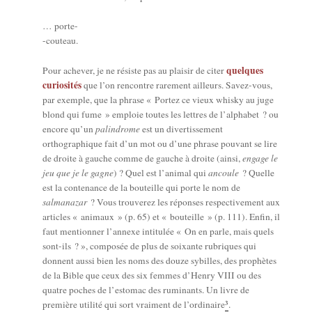
… porte-
-cou­teau.
quelques
Pour ache­ver, je ne résiste pas au plai­sir de citer
curio­si­tés
que l’on ren­contre rare­ment ailleurs. Savez-vous,
par exemple, que la phrase « Por­tez ce vieux whis­ky au juge
blond qui fume » emploie toutes les lettres de l’al­pha­bet ? ou
encore qu’un
palin­drome
est un diver­tis­se­ment
ortho­gra­phique fait d’un mot ou d’une phrase pou­vant se lire
de droite à gauche comme de gauche à droite (ain­si,
engage le
jeu que je le gagne
) ? Quel est l’a­ni­mal qui
ancoule
? Quelle
est la conte­nance de la bou­teille qui porte le nom de
sal­ma­na­zar
? Vous trou­ve­rez les réponses res­pec­ti­ve­ment aux
articles « ani­maux » (p. 65) et « bou­teille » (p. 111). Enfin, il
faut men­tion­ner l’an­nexe inti­tu­lée « On en parle, mais quels
sont-ils ? », com­po­sée de plus de soixante rubriques qui
donnent aus­si bien les noms des douze sybilles, des pro­phètes
de la Bible que ceux des six femmes d’Hen­ry VIII ou des
quatre poches de l’es­to­mac des rumi­nants. Un livre de
3
pre­mière uti­li­té qui sort vrai­ment de l’or­di­naire
.