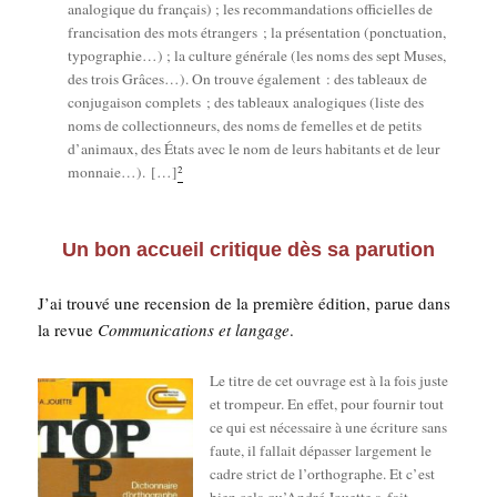
ana­lo­gique du fran­çais) ; les recom­man­da­tions offi­cielles de
fran­ci­sa­tion des mots étran­gers ; la pré­sen­ta­tion (ponc­tua­tion,
typo­gra­phie…) ; la culture géné­rale (les noms des sept Muses,
des trois Grâces…). On trouve éga­le­ment : des tableaux de
conju­gai­son com­plets ; des tableaux ana­lo­giques (liste des
noms de col­lec­tion­neurs, des noms de femelles et de petits
d’animaux, des États avec le nom de leurs habi­tants et de leur
2
mon­naie…). […]
Un bon accueil critique dès sa parution
J’ai trou­vé une recen­sion de la pre­mière édi­tion, parue dans
la revue
Com­mu­ni­ca­tions et lan­gage
.
Le titre de cet ouvrage est à la fois juste
et trom­peur. En effet, pour four­nir tout
ce qui est néces­saire à une écri­ture sans
faute, il fal­lait dépas­ser lar­ge­ment le
cadre strict de l’or­tho­graphe. Et c’est