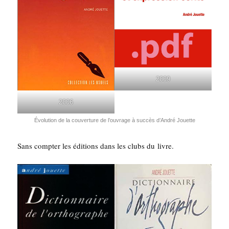
2009
2006
Évo­lu­tion de la cou­ver­ture de l’ou­vrage à suc­cès d’An­dré Jouette
Sans comp­ter les édi­tions dans les clubs du livre.