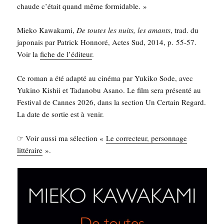
chaude c’était quand même formidable. »
Mie­ko Kawa­ka­mi,
De toutes les nuits, les amants
, trad. du
japo­nais par Patrick Hon­no­ré, Actes Sud, 2014, p. 55-57.
Voir la
fiche de l’éditeur
.
Ce roman a été adap­té au ciné­ma par Yuki­ko Sode, avec
Yuki­no Kishii et Tada­no­bu Asa­no. Le film sera pré­sen­té au
Fes­ti­val de Cannes 2026, dans la sec­tion Un Cer­tain Regard.
La date de sor­tie est à venir.
☞ Voir aus­si ma sélec­tion «
Le cor­rec­teur, per­son­nage
lit­té­raire
».