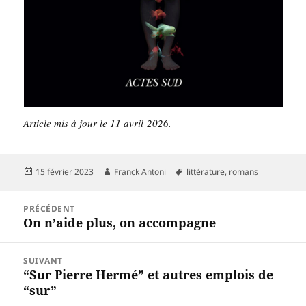
Article mis à jour le 11 avril 2026.
Publié
Auteur
Mots-
15 février 2023
Franck Antoni
littérature
,
romans
le
clés
Navigation
PRÉCÉDENT
de
On n’aide plus, on accompagne
Article
l’article
précédent :
SUIVANT
“Sur Pierre Hermé” et autres emplois de
Article
“sur”
suivant :