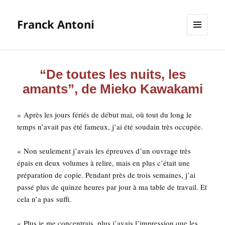
Franck Antoni
MENU
ET
WIDGETS
“De toutes les nuits, les
amants”, de Mieko Kawakami
« Après les jours fériés de début mai, où tout du long le
temps n’avait pas été fameux, j’ai été sou­dain très occupée.
« Non seule­ment j’avais les épreuves d’un ouvrage très
épais en deux volumes à relire, mais en plus c’était une
pré­pa­ra­tion de copie. Pen­dant près de trois semaines, j’ai
pas­sé plus de quinze heures par jour à ma table de tra­vail. Et
cela n’a pas suffi.
« Plus je me concen­trais, plus j’avais l’impression que les