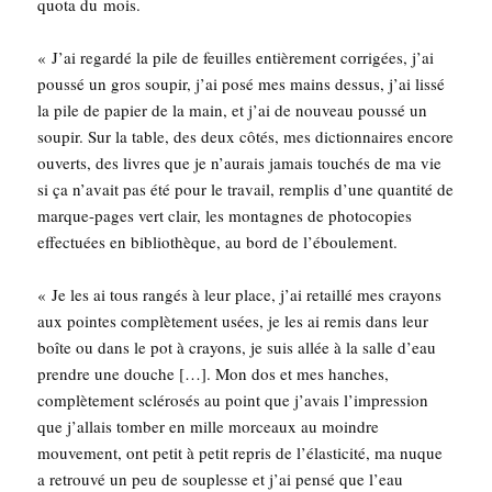
quo­ta du mois.
« J’ai regar­dé la pile de feuilles entiè­re­ment cor­ri­gées, j’ai
pous­sé un gros sou­pir, j’ai posé mes mains des­sus, j’ai lis­sé
la pile de papier de la main, et j’ai de nou­veau pous­sé un
sou­pir. Sur la table, des deux côtés, mes dic­tion­naires encore
ouverts, des livres que je n’aurais jamais tou­chés de ma vie
si ça n’avait pas été pour le tra­vail, rem­plis d’une quan­ti­té de
marque-pages vert clair, les mon­tagnes de pho­to­co­pies
effec­tuées en biblio­thèque, au bord de l’éboulement.
« Je les ai tous ran­gés à leur place, j’ai retaillé mes crayons
aux pointes com­plè­te­ment usées, je les ai remis dans leur
boîte ou dans le pot à crayons, je suis allée à la salle d’eau
prendre une douche […]. Mon dos et mes hanches,
com­plè­te­ment sclé­ro­sés au point que j’avais l’impression
que j’allais tom­ber en mille mor­ceaux au moindre
mou­ve­ment, ont petit à petit repris de l’élasticité, ma nuque
a retrou­vé un peu de sou­plesse et j’ai pen­sé que l’eau