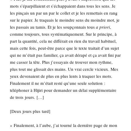
mots s’éparpillaient et s’échappaient dans tous les sens. Je
les pin­çais un par un par le col­let et je les remet­tais en rang
sur le papier. Je tra­quais le moindre sens du moindre mot, je
les pas­sais au tamis. Et je les soup­çon­nais tous
a prio­ri
,
comme tou­jours, tous sys­té­ma­ti­que­ment. Sur le prin­cipe, à
part la quan­ti­té, cela ne dif­fé­rait en rien du tra­vail habi­tuel,
mais cette fois, peut-être parce que le texte trai­tait d’un sujet
qui ne m’était pas fami­lier, ça avait déra­pé et ça avait fini par
me cas­ser la tête. Plus j’essayais de trou­ver mon rythme,
plus tout me glis­sait des mains. Un vrai cercle vicieux. Mes
yeux deve­naient de plus en plus lents à tra­quer les mots.
Fina­le­ment il ne m’était res­té qu’une seule solu­tion :
télé­pho­ner à Hiji­ri pour deman­der un délai sup­plé­men­taire
de trois jours. […]
[Deux jours plus tard]
« Fina­le­ment, à l’aube, j’ai tour­né la der­nière page de mon