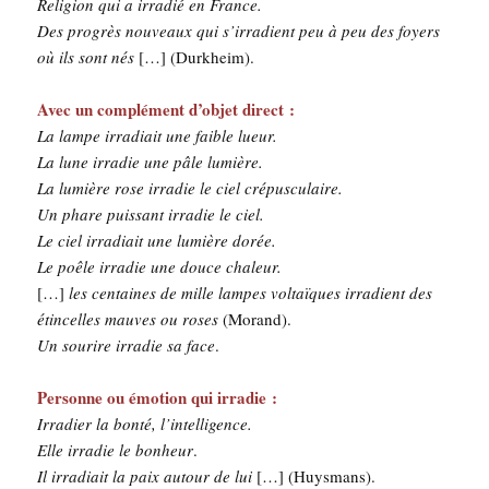
Reli­gion qui a irra­dié en France.
Des pro­grès nou­veaux qui s’irradient peu à peu des foyers
où ils sont nés
[…] (Dur­kheim).
Avec un com­plé­ment d’objet direct :
La lampe irra­diait une faible lueur.
La lune irra­die une pâle lumière.
La lumière rose irra­die le ciel cré­pus­cu­laire.
Un phare puis­sant irra­die le ciel.
Le ciel irra­diait une lumière dorée.
Le poêle irra­die une douce cha­leur.
[…]
les cen­taines de mille lampes vol­taïques irra­dient des
étin­celles mauves ou roses
(Morand).
Un sou­rire irra­die sa face
.
Per­sonne ou émo­tion qui irra­die :
Irra­dier la bon­té, l’intelligence.
Elle irra­die le bon­heur
.
Il irra­diait la paix autour de lui
[…] (Huys­mans).