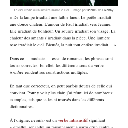
Le ciel irra­die ou la lumière irra­die le ciel… Image par
lin2015
de
Pixa­bay
.
« De la lampe irra­diait une faible lueur. Le poêle irra­diait
une douce cha­leur. L’amour de Paul irra­diait vers Jeanne.
Elle irra­diait de bon­heur. Un sou­rire irra­diait son visage. La
cha­leur des amants s’ir­ra­diait dans la pièce. Une lumière
rose irra­diait le ciel. Bien­tôt, la nuit tout entière irradiait… »
Dans ce — modeste — essai de romance, les phrases sont
toutes cor­rectes. En effet, les dif­fé­rents sens du verbe
irra­dier
rendent ses construc­tions multiples.
En tant que cor­rec­teur, on peut par­fois dou­ter de celle qui
convient. Pour y voir plus clair, j’ai réuni ici de nom­breux
exemples, tels que je les ai trou­vés dans les dif­fé­rents
dictionnaires.
verbe intran­si­tif
À l’origine,
irra­dier
est un
signi­fiant
« émettre, répandre un rayon­ne­ment à par­tir d’un centre ».