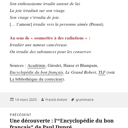
Son enthou­siasme irra­die autour de lui.
La joie irra­diait sur son visage.
Son visage s’irradia de joie.
[… l’amour]
irra­die vers la per­sonne aimée
(Proust).
Au sens de « sou­mettre à des radia­tions » :
Irra­dier une tumeur can­cé­reuse.
On irra­die des sub­stances pour les conserver.
Sources :
Aca­dé­mie
, Giro­det, Hanse et Blam­pain,
Ency­clo­pé­die du bon fran­çais
,
Le Grand Robert
,
TLF
(voir
La biblio­thèque du cor­rec­teur
).
Publié
Auteur
Mots-
14 mars 2025
Franck Antoni
grammaire
le
clés
Navigation
PRÉCÉDENT
de
Une découverte : l’“Encyclopédie du bon
Article
l’article
français” de Paul Dupré
précédent :