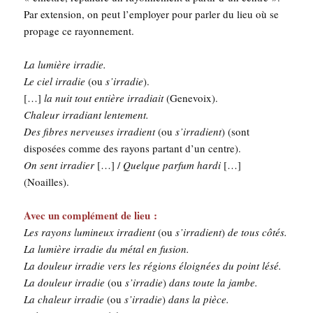
Par exten­sion, on peut l’employer pour par­ler du lieu où se
pro­page ce rayonnement.
La lumière irra­die.
Le ciel irra­die
(ou
s’irradie
).
[…]
la nuit tout entière irra­diait
(Gene­voix).
Cha­leur irra­diant len­te­ment.
Des fibres ner­veuses irra­dient
(ou
s’irradient
) (sont
dis­po­sées comme des rayons par­tant d’un centre).
On sent irra­dier
[…] /
Quelque par­fum har­di
[…]
(Noailles).
Avec un com­plé­ment de lieu :
Les rayons lumi­neux irra­dient
(ou
s’irradient
)
de tous côtés.
La lumière irra­die du métal en fusion.
La dou­leur irra­die vers les régions éloi­gnées du point lésé.
La dou­leur irra­die
(ou
s’irradie
)
dans toute la jambe.
La cha­leur irra­die
(ou
s’irradie
)
dans la pièce.