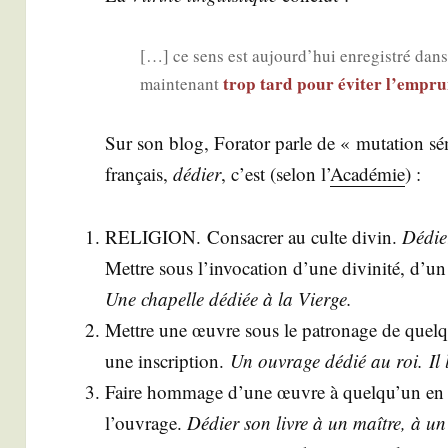
[…] ce sens est aujourd’hui enre­gis­tré dans l
trop tard pour évi­ter l’empr
main­te­nant
Sur son blog, Fora­tor parle de « muta­tion sé
fran­çais,
dédier
, c’est (selon l’
Aca­dé­mie
) :
RELIGION. Consa­crer au culte divin.
Dédier
Mettre sous l’invocation d’une divi­ni­té, d’un
Une cha­pelle dédiée à la Vierge.
Mettre une œuvre sous le patro­nage de quelqu
une ins­crip­tion.
Un ouvrage dédié au roi.
Il
Faire hom­mage d’une œuvre à quelqu’un en 
l’ouvrage.
Dédier son livre à un maître, à u