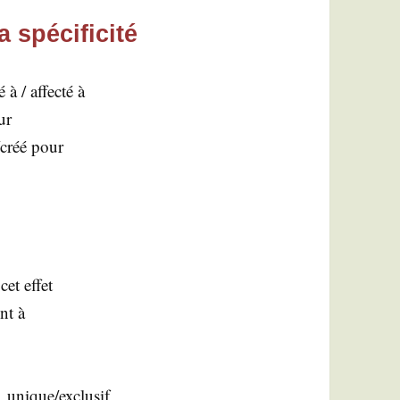
 spécificité
 à / affec­té à
ur
ué/créé pour
 cet effet
nt à
f… unique/exclusif