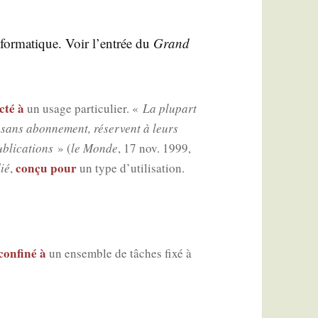
­for­ma­tique. Voir l’en­trée du
Grand
c­té à
un usage par­ti­cu­lier. «
La plu­part
es sans abon­ne­ment, réservent à leurs
li­ca­tions
» (
le Monde
, 17 nov. 1999,
conçu pour
ié
,
un type d’utilisation.
confi­né à
un ensemble de tâches fixé à