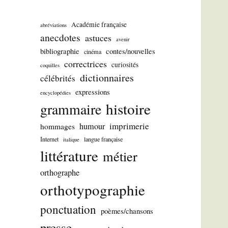
Académie française
abréviations
anecdotes
astuces
avenir
bibliographie
contes/nouvelles
cinéma
correctrices
curiosités
coquilles
dictionnaires
célébrités
expressions
encyclopédies
histoire
grammaire
imprimerie
humour
hommages
Internet
langue française
italique
littérature
métier
orthographe
orthotypographie
ponctuation
poèmes/chansons
presse