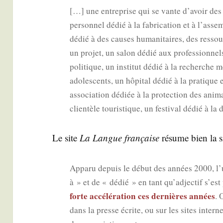
[…] une entre­prise qui se vante d’avoir des
per­son­nel dédié à la fabri­ca­tion et à l’ass
dédié à des causes huma­ni­taires, des res­so
un pro­jet, un salon dédié aux pro­fes­sion­ne
poli­tique, un ins­ti­tut dédié à la recherche
ado­les­cents, un hôpi­tal dédié à la pra­tique 
asso­cia­tion dédiée à la pro­tec­tion des ani­
clien­tèle tou­ris­tique, un fes­ti­val dédié à la
Le site
La Langue fran­çaise
résume bien la s
Appa­ru depuis le début des années 2000, l’us
à » et de « dédié » en tant qu’ad­jec­tif s’est
forte accé­lé­ra­tion ces der­nières années
. 
dans la presse écrite, ou sur les sites inter­ne