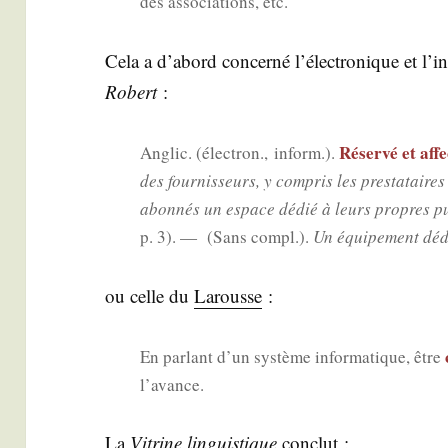
des asso­cia­tions, etc.
Cela a d’a­bord concer­né l’élec­tro­nique et l’in
Robert
:
Réser­vé et affe
Anglic. (élec­tron., inform.).
des four­nis­seurs, y com­pris les pres­ta­tair
abon­nés un espace dédié à leurs propres pub
p. 3). — (Sans com­pl.).
Un équi­pe­ment déd
ou celle du
Larousse
:
En par­lant d’un sys­tème infor­ma­tique, être
l’avance.
La
Vitrine lin­guis­tique
conclut :