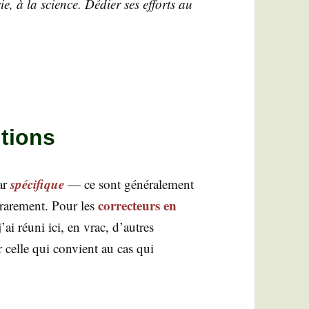
ie, à la science. Dédier ses efforts au
tions
spé­ci­fique
ar
— ce sont géné­ra­le­ment
cor­rec­teurs en
 rare­ment. Pour les
j’ai réuni ici, en vrac, d’autres
ir celle qui convient au cas qui