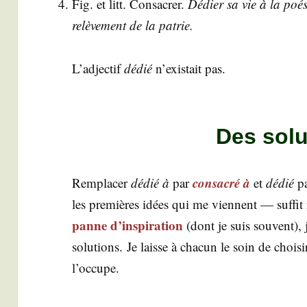
Fig. et litt. Consa­crer.
Dédier sa vie à la poé­s
relè­ve­ment de la patrie.
L’adjectif
dédié
n’existait pas.
Des solu
consa­cré à
Rem­pla­cer
dédié à
par
et
dédié
p
les pre­mières idées qui me viennent — suf­fit
panne d’inspiration
(dont je suis sou­vent), 
solu­tions. Je laisse à cha­cun le soin de choi­s
l’occupe.