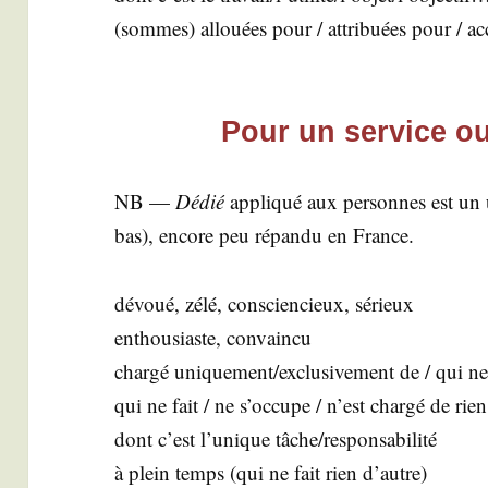
(sommes) allouées pour / attri­buées pour / a
Pour un service o
NB —
Dédié
appli­qué aux per­sonnes est un us
bas), encore peu répan­du en France.
dévoué, zélé, conscien­cieux, sérieux
enthou­siaste, convain­cu
char­gé uniquement/exclusivement de / qui ne
qui ne fait / ne s’oc­cupe / n’est char­gé de rie
dont c’est l’u­nique tâche/responsabilité
à plein temps (qui ne fait rien d’autre)