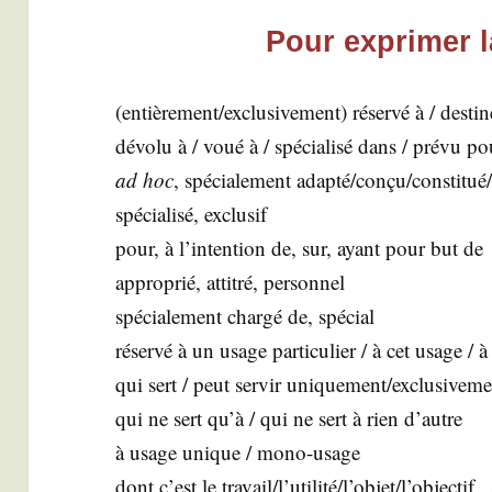
Pour exprimer la
(entièrement/exclusivement) réser­vé à / des­ti­né
dévo­lu à / voué à / spé­cia­li­sé dans / pré­vu po
ad hoc
, spé­cia­le­ment adapté/conçu/constit
spé­cia­li­sé, exclu­sif
pour, à l’intention de, sur, ayant pour but de
appro­prié, atti­tré, per­son­nel
spé­cia­le­ment char­gé de, spé­cial
réser­vé à un usage par­ti­cu­lier / à cet usage / à
qui sert / peut ser­vir uniquement/exclusiveme
qui ne sert qu’à / qui ne sert à rien d’autre
à usage unique / mono-usage
dont c’est le travail/l’utilité/l’objet/l’objecti