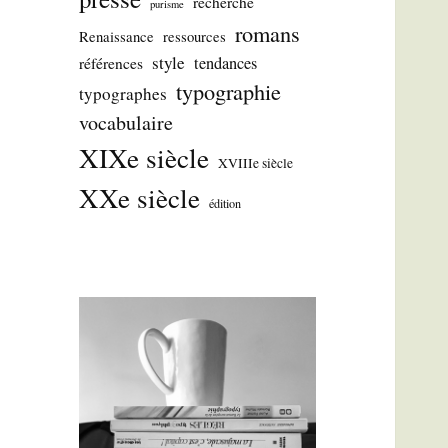
recherche
purisme
romans
Renaissance
ressources
style
tendances
références
typographie
typographes
vocabulaire
XIXe siècle
XVIIIe siècle
XXe siècle
édition