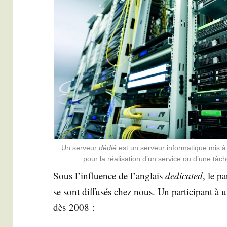
Un ser­veur
dédié
est un ser­veur infor­ma­tique mis à l
pour la réa­li­sa­tion d’un ser­vice ou d’une tâch
Sous l’in­fluence de l’an­glais
dedi­ca­ted
, le pa
se sont dif­fu­sés chez nous. Un par­ti­ci­pant
dès 2008 :