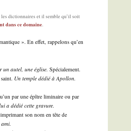
es dic­tion­naires et il semble qu’il soit
unt dans ce domaine
.
man­tique ». En effet, rap­pe­lons qu’en
 un autel, une église.
Spé­cia­le­ment.
 saint.
Un temple dédié à Apol­lon.
’un par une épître limi­naire ou par
 lui a dédié cette gravure.
impri­mant son nom en tête de
n ami.