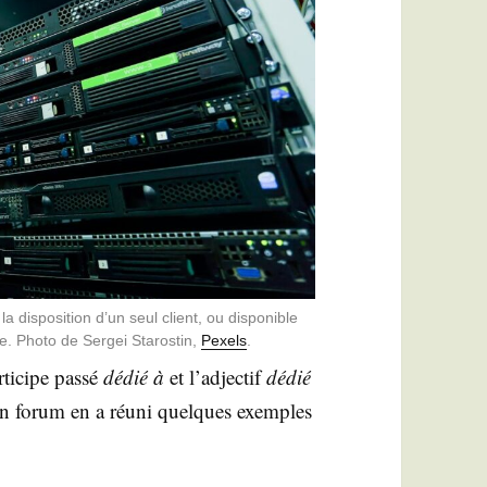
a dis­po­si­tion d’un seul client, ou dis­po­nible
e. Pho­to de Ser­gei Sta­ros­tin,
Pexels
.
r­ti­cipe pas­sé
dédié à
et l’adjectif
dédié
 à un forum en a réuni quelques exemples