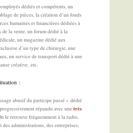
 employés dédiés et com­pé­tents, un
emblage de pièces, la créa­tion d’un fonds
urces humaines et finan­cières dédiées à
ls de la vente, un forum dédié à la
 médi­cale, un maga­zine dédié aux
exclu­sive d’un type de chi­rur­gie, une
maux, un ser­vice de trans­port dédié à une
 danse créa­tive, etc.
ituation :
age abu­sif du par­ti­cipe pas­sé « dédié
très
 pro­gres­si­ve­ment répan­du avec une
On le retrouve fré­quem­ment à la radio,
t des admi­nis­tra­tions, des entre­prises,