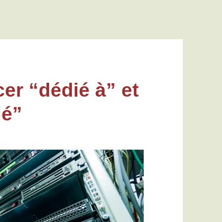
r “dédié à” et
ié”