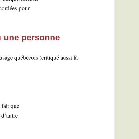
ccor­dées pour
u une personne
age qué­bé­cois (cri­ti­qué aus­si là-
 fait que
n d’autre