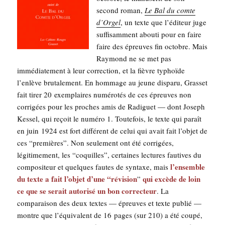
second roman,
Le Bal du comte
d’Or­gel
, un texte que l’é­di­teur juge
suf­fi­sam­ment abou­ti pour en faire
faire des épreuves fin octobre. Mais
Ray­mond ne se met pas
immé­dia­te­ment à leur cor­rec­tion, et la fièvre typhoïde
l’en­lève bru­ta­le­ment. En hom­mage au jeune dis­pa­ru, Gras­set
fait tirer 20 exem­plaires numé­ro­tés de ces épreuves non
cor­ri­gées pour les proches amis de Radi­guet — dont Joseph
Kes­sel, qui reçoit le numé­ro 1. Tou­te­fois, le texte qui paraît
en juin 1924 est fort dif­fé­rent de celui qui avait fait l’ob­jet de
ces “pre­mières”. Non seule­ment ont été cor­ri­gées,
légi­ti­me­ment, les “coquilles”, cer­taines lec­tures fau­tives du
l’en­semble
com­po­si­teur et quelques fautes de syn­taxe, mais
du texte a fait l’ob­jet d’une “révi­sion
qui excède de loin
”
ce que se serait auto­ri­sé un bon cor­rec­teur
. La
com­pa­rai­son des deux textes — épreuves et texte publié —
montre que l’é­qui­valent de 16 pages (sur 210) a été cou­pé,