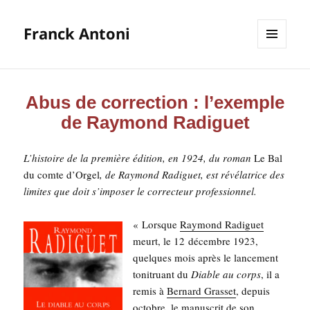
Franck Antoni
MENU
ET
WIDGETS
Abus de correction : l’exemple
de Raymond Radiguet
L’his­toire de la pre­mière édi­tion, en 1924, du roman
Le Bal
du comte d’Or­gel
,
de Ray­mond Radi­guet, est révé­la­trice des
limites que doit s’im­po­ser le cor­rec­teur professionnel.
« Lorsque
Ray­mond Radi­guet
meurt, le 12 décembre 1923,
quelques mois après le lan­ce­ment
toni­truant du
Diable au corps
, il a
remis à
Ber­nard Gras­set
, depuis
octobre, le manus­crit de son