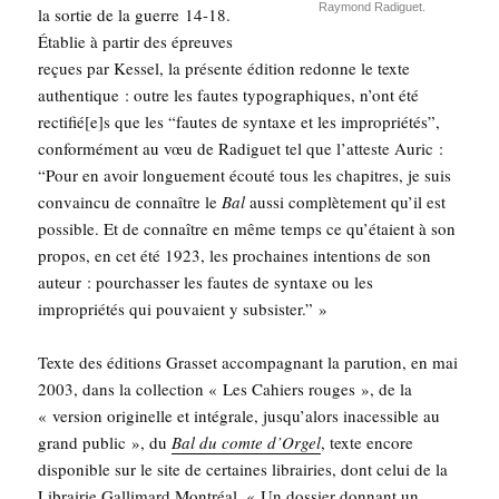
Ray­mond Radiguet.
la sor­tie de la guerre 14-18.
Éta­blie à par­tir des épreuves
reçues par Kes­sel, la pré­sente édi­tion redonne le texte
authen­tique : outre les fautes typo­gra­phiques, n’ont été
rectifié[e]s que les “fautes de syn­taxe et les impro­prié­tés”,
confor­mé­ment au vœu de Radi­guet tel que l’at­teste Auric :
“Pour en avoir lon­gue­ment écou­té tous les cha­pitres, je suis
convain­cu de connaître le
Bal
aus­si com­plè­te­ment qu’il est
pos­sible. Et de connaître en même temps ce qu’é­taient à son
pro­pos, en cet été 1923, les pro­chaines inten­tions de son
auteur : pour­chas­ser les fautes de syn­taxe ou les
impro­prié­tés qui pou­vaient y subsister.” »
Texte des édi­tions Gras­set accom­pa­gnant la paru­tion, en mai
2003, dans la col­lec­tion « Les Cahiers rouges », de la
« ver­sion ori­gi­nelle et inté­grale, jus­qu’a­lors inaces­sible au
grand public », du
Bal du comte d’Or­gel
, texte encore
dis­po­nible sur le site de cer­taines librai­ries, dont celui de la
Librai­rie Gal­li­mard Mont­réal
. « Un dos­sier don­nant un