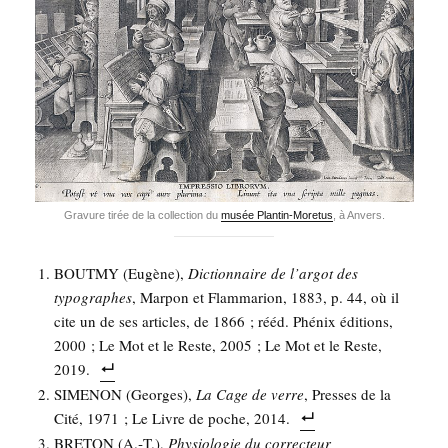
Gra­vure tirée de la col­lec­tion du
musée Plan­tin-More­tus
, à Anvers.
BOUTMY (Eugène),
Dic­tion­naire de l’ar­got des
typo­graphes
, Mar­pon et Flam­ma­rion, 1883, p. 44, où il
cite un de ses articles, de 1866 ; rééd. Phé­nix édi­tions,
2000 ; Le Mot et le Reste, 2005 ; Le Mot et le Reste,
2019.
SIMENON (Georges),
La Cage de verre
, Presses de la
Cité, 1971 ; Le Livre de poche, 2014.
BRETON (A.‑T.),
Phy­sio­lo­gie du cor­rec­teur