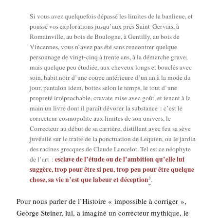
Si vous avez quel­que­fois dépas­sé les limites de la ban­lieue, et
pous­sé vos explo­ra­tions jus­qu’aux prés Saint-Ger­vais, à
Romain­ville, au bois de Bou­logne, à Gen­tilly, au bois de
Vin­cennes, vous n’a­vez pas été sans ren­con­trer quelque
per­son­nage de vingt-cinq à trente ans, à la démarche grave,
mais quelque peu étu­diée, aux che­veux longs et bou­clés avec
soin, habit noir d’une coupe anté­rieure d’un an à la mode du
jour, pan­ta­lon idem, bottes selon le temps, le tout d’une
pro­pre­té irré­pro­chable, cra­vate mise avec goût, et tenant à la
main un livre dont il paraît dévo­rer la sub­stance : c’est le
cor­rec­teur cos­mo­po­lite aux limites de son uni­vers, le
Cor­rec­teur au début de sa car­rière, dis­til­lant avec feu sa sève
juvé­nile sur le trai­té de la ponc­tua­tion de Lequien, ou le jar­din
des racines grecques de Claude Lan­ce­lot. Tel est ce néo­phyte
esclave de l’é­tude ou de l’am­bi­tion qu’elle lui
de l’art :
sug­gère, trop pour être si peu, trop peu pour être quelque
chose, sa vie n’est que labeur et décep­tion
3
.
Pour nous par­ler de l’His­toire « impos­sible à cor­ri­ger »,
George Stei­ner, lui, a ima­gi­né un cor­rec­teur mythique, le