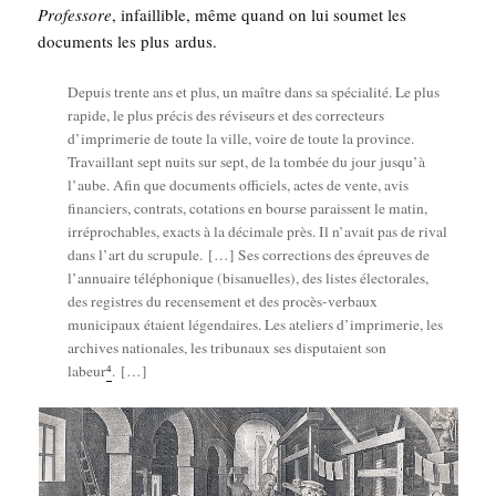
Pro­fes­sore
, infaillible, même quand on lui sou­met les
docu­ments les plus ardus.
Depuis trente ans et plus, un maître dans sa spé­cia­li­té. Le plus
rapide, le plus pré­cis des révi­seurs et des cor­rec­teurs
d’im­pri­me­rie de toute la ville, voire de toute la pro­vince.
Tra­vaillant sept nuits sur sept, de la tom­bée du jour jus­qu’à
l’aube. Afin que docu­ments offi­ciels, actes de vente, avis
finan­ciers, contrats, cota­tions en bourse paraissent le matin,
irré­pro­chables, exacts à la déci­male près. Il n’a­vait pas de rival
dans l’art du scru­pule. […] Ses cor­rec­tions des épreuves de
l’an­nuaire télé­pho­nique (bis­anuelles), des listes élec­to­rales,
des registres du recen­se­ment et des pro­cès-ver­baux
muni­ci­paux étaient légen­daires. Les ate­liers d’im­pri­me­rie, les
archives natio­nales, les tri­bu­naux ses dis­pu­taient son
4
labeur
. […]