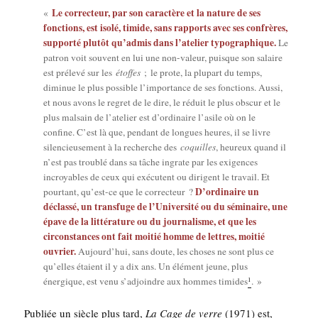
Le cor­rec­teur, par son carac­tère et la nature de ses
«
fonc­tions, est iso­lé, timide, sans rap­ports avec ses confrères,
sup­por­té plu­tôt qu’admis dans l’atelier typo­gra­phique.
Le
patron voit sou­vent en lui une non-valeur, puisque son salaire
est pré­le­vé sur les
étoffes
; le prote, la plu­part du temps,
dimi­nue le plus pos­sible l’importance de ses fonc­tions. Aus­si,
et nous avons le regret de le dire, le réduit le plus obs­cur et le
plus mal­sain de l’atelier est d’ordinaire l’asile où on le
confine. C’est là que, pen­dant de longues heures, il se livre
silen­cieu­se­ment à la recherche des
coquilles
, heu­reux quand il
n’est pas trou­blé dans sa tâche ingrate par les exi­gences
incroyables de ceux qui exé­cutent ou dirigent le tra­vail. Et
D’ordinaire un
pour­tant, qu’est-ce que le cor­rec­teur ?
déclas­sé, un trans­fuge de l’Université ou du sémi­naire, une
épave de la lit­té­ra­ture ou du jour­na­lisme, et que les
cir­cons­tances ont fait moi­tié homme de lettres, moi­tié
ouvrier.
Aujourd’hui, sans doute, les choses ne sont plus ce
qu’elles étaient il y a dix ans. Un élé­ment jeune, plus
1
éner­gique, est venu s’adjoindre aux hommes timides
. »
Publiée un siècle plus tard,
La Cage de verre
(1971) est,