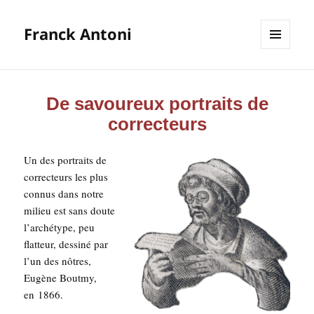
Franck Antoni
MENU
ET
WIDGETS
De savoureux portraits de
correcteurs
Un des por­traits de
cor­rec­teurs les plus
connus dans notre
milieu est sans doute
l’ar­ché­type, peu
flat­teur, des­si­né par
l’un des nôtres,
Eugène Bout­my,
en 1866.