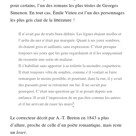
pour cer­tains, l’un des romans les plus tristes de Georges
Sime­non. En tout cas, Émile Virieu est l’un des per­son­nages
les plus gris clair de la littérature !
Il n’avait pas de traits bien défi­nis. Les lignes étaient molles et
l’arête du nez n’était pas mar­quée. Quant à ses yeux sombres,
ils étaient gros et saillants, sans expres­sion. C’était presque
tou­jours ses yeux que les gens regar­daient et il les soup­çon­nait
de res­sen­tir une sorte de malaise.
Il s’habillait sans appor­ter à sa toi­lette la moindre coquet­te­rie.
Il était tou­jours vêtu de sombre, comme s’il vou­lait se faire
remar­quer le moins pos­sible, et pour­tant, dans la rue, il y avait
des pas­sants pour se retour­ner sur lui. Il ne savait pas
pour­quoi. C’était une ques­tion qu’il se posait depuis son
enfance. Il avait l’impression de ne pas être comme les autres
2
et il lui arri­vait de raser les murs
.
Le cor­rec­teur décrit par A.‑T. Bre­ton en 1843 a plus
d’al­lure, proche de celle d’un poète roman­tique, mais reste
un
loser
.