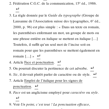
Fédé­ra­tion C.G.C. de la com­mu­ni­ca­tion, 15
éd., 1986.
e
La règle don­née par le
Guide du typo­graphe
(Groupe de
Lau­sanne de l’As­so­cia­tion suisse des typo­graphes, 6
éd.,
e
2000, p. 96) est plus simple : « Dans un texte en romain,
les paren­thèses enfer­mant un mot, un groupe de mots ou
une phrase entière en ita­lique se mettent en ita­lique […]
Tou­te­fois, il suf­fit qu’un seul mot de l’in­cise soit en
romain pour que les paren­thèses se mettent éga­le­ment en
romain […] »
Article
Face et ponc­tua­tion
.
On pour­rait dis­cu­ter la per­ti­nence de cet adverbe.
Sic
, il devrait plu­tôt par­ler de carac­tère ou de style.
Article
Emploi de l’i­ta­lique pour les signes de
ponc­tua­tion
.
Face
est un angli­cisme employé pour
carac­tère
ou
style
.
Voir
Un point, c’est tout ! La ponc­tua­tion effi­cace
,