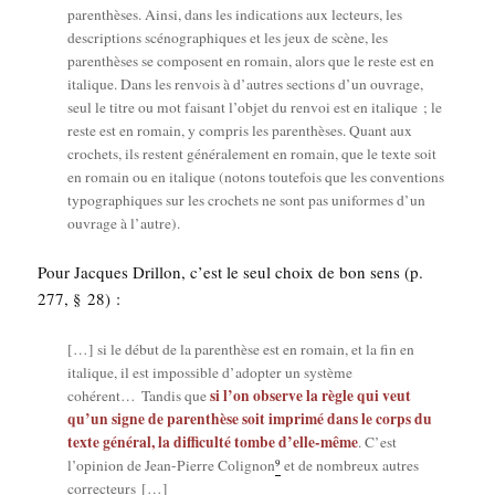
paren­thèses. Ain­si, dans les indi­ca­tions aux lec­teurs, les
des­crip­tions scé­no­gra­phiques et les jeux de scène, les
paren­thèses se com­posent en romain, alors que le reste est en
ita­lique. Dans les ren­vois à d’autres sec­tions d’un ouvrage,
seul le titre ou mot fai­sant l’objet du ren­voi est en ita­lique ; le
reste est en romain, y com­pris les paren­thèses. Quant aux
cro­chets, ils res­tent géné­ra­le­ment en romain, que le texte soit
en romain ou en ita­lique (notons tou­te­fois que les conven­tions
typo­gra­phiques sur les cro­chets ne sont pas uni­formes d’un
ouvrage à l’autre).
Pour Jacques Drillon, c’est le seul choix de bon sens (p.
277, § 28) :
[…] si le début de la paren­thèse est en romain, et la fin en
ita­lique, il est impos­sible d’adopter un sys­tème
si l’on observe la règle qui veut
cohé­rent… Tan­dis que
qu’un signe de paren­thèse soit impri­mé dans le corps du
texte géné­ral, la dif­fi­cul­té tombe d’elle-même
. C’est
9
l’opinion de Jean-Pierre Coli­gnon
et de nom­breux autres
correcteurs […]