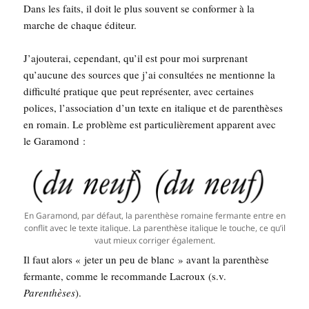
Dans les faits, il doit le plus sou­vent se confor­mer à la
marche de chaque éditeur.
J’a­jou­te­rai, cepen­dant, qu’il est pour moi sur­pre­nant
qu’au­cune des sources que j’ai consul­tées ne men­tionne la
dif­fi­cul­té pra­tique que peut repré­sen­ter, avec cer­taines
polices, l’as­so­cia­tion d’un texte en ita­lique et de paren­thèses
en romain. Le pro­blème est par­ti­cu­liè­re­ment appa­rent avec
le Garamond :
En Gara­mond, par défaut, la paren­thèse romaine fer­mante entre en
conflit avec le texte ita­lique. La paren­thèse ita­lique le touche, ce qu’il
vaut mieux cor­ri­ger également.
Il faut alors « jeter un peu de blanc » avant la paren­thèse
fer­mante, comme le recom­mande Lacroux (s.v.
Paren­thèses
).