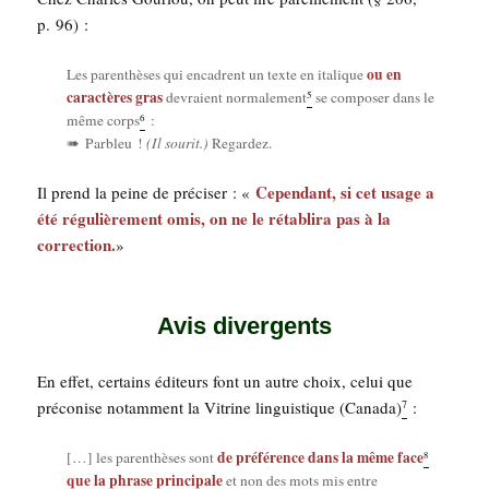
p. 96) :
ou en
Les paren­thèses qui encadrent un texte en ita­lique
carac­tères gras
5
devraient nor­ma­le­ment
se com­po­ser dans le
6
même corps
:
➠ Par­bleu !
(Il sou­rit.)
Regardez.
Cepen­dant, si cet usage a
Il prend la peine de pré­ci­ser : «
été régu­liè­re­ment omis, on ne le réta­bli­ra pas à la
cor­rec­tion.
»
Avis divergents
En effet, cer­tains édi­teurs font un autre choix, celui que
pré­co­nise notam­ment la Vitrine lin­guis­tique (Cana­da)
:
7
de pré­fé­rence dans la même face
8
[…] les paren­thèses sont
que la phrase prin­ci­pale
et non des mots mis entre