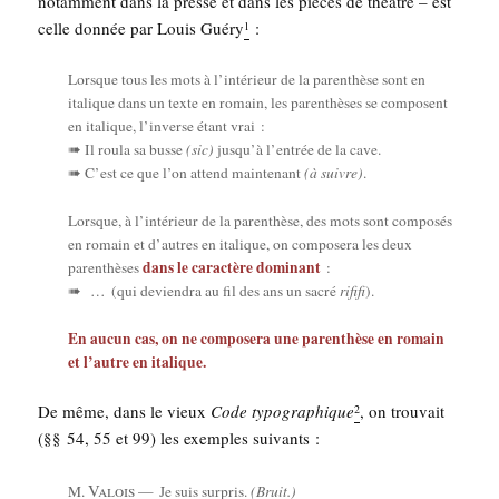
notam­ment dans la presse et dans les pièces de théâtre – est
celle don­née par Louis Gué­ry
:
1
Lorsque tous les mots à l’intérieur de la paren­thèse sont en
ita­lique dans un texte en romain, les paren­thèses se com­posent
en ita­lique, l’inverse étant vrai :
➠ Il rou­la sa busse
(sic)
jusqu’à l’entrée de la cave.
➠ C’est ce que l’on attend main­te­nant
(à suivre)
.
Lorsque, à l’intérieur de la paren­thèse, des mots sont com­po­sés
en romain et d’autres en ita­lique, on com­po­se­ra les deux
dans le carac­tère domi­nant
paren­thèses
:
➠ … (qui devien­dra au fil des ans un sacré
rifi­fi
).
En aucun cas, on ne com­po­se­ra une paren­thèse en romain
et l’autre en italique.
De même, dans le vieux
Code typo­gra­phique
, on trou­vait
2
(§§ 54, 55 et 99) les exemples suivants :
Valois
M.
— Je suis sur­pris.
(Bruit.)