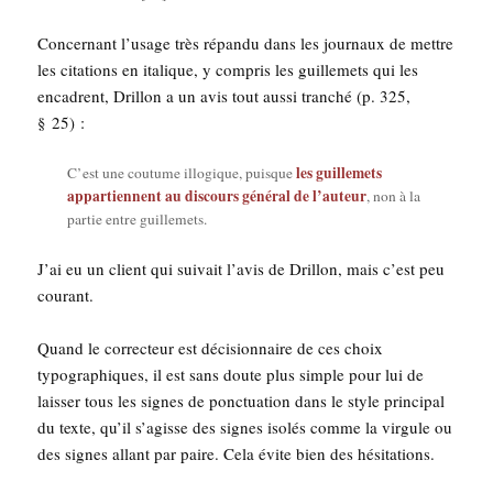
Concer­nant l’usage très répan­du dans les jour­naux de mettre
les cita­tions en ita­lique, y com­pris les guille­mets qui les
encadrent, Drillon a un avis tout aus­si tran­ché (p. 325,
§ 25) :
les guille­mets
C’est une cou­tume illo­gique, puisque
appar­tiennent au dis­cours géné­ral de l’auteur
, non à la
par­tie entre guillemets.
J’ai eu un client qui sui­vait l’a­vis de Drillon, mais c’est peu
courant.
Quand le cor­rec­teur est déci­sion­naire de ces choix
typo­gra­phiques, il est sans doute plus simple pour lui de
lais­ser tous les signes de ponc­tua­tion dans le style prin­ci­pal
du texte, qu’il s’agisse des signes iso­lés comme la vir­gule ou
des signes allant par paire. Cela évite bien des hésitations.