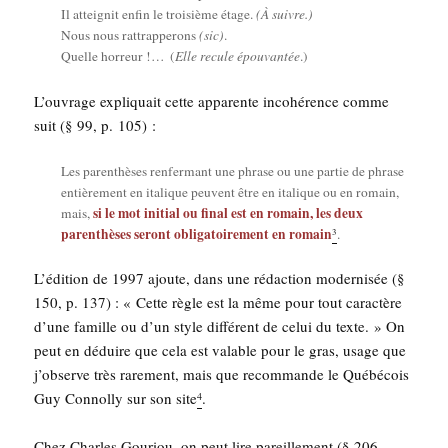
Il attei­gnit enfin le troi­sième étage.
(À suivre.)
Nous nous rat­trap­pe­rons
(sic)
.
Quelle hor­reur !… (
Elle recule épou­van­tée
.)
L’ou­vrage expli­quait cette appa­rente inco­hé­rence comme
suit (§ 99, p. 105) :
Les paren­thèses ren­fer­mant une phrase ou une par­tie de phrase
entiè­re­ment en ita­lique peuvent être en ita­lique ou en romain,
si le mot ini­tial ou final est en romain, les deux
mais,
paren­thèses seront obli­ga­toi­re­ment en romain
3
.
L’é­di­tion de 1997 ajoute, dans une rédac­tion moder­ni­sée (§
150, p. 137) : « Cette règle est la même pour tout carac­tère
d’une famille ou d’un style dif­fé­rent de celui du texte. » On
peut en déduire que cela est valable pour le gras, usage que
j’ob­serve très rare­ment, mais que recom­mande le Qué­bé­cois
Guy Connol­ly sur son site
.
4
Chez Charles Gou­riou, on peut lire pareille­ment (§ 206,