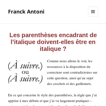
Franck Antoni
MENU
ET
WIDGETS
Les parenthèses encadrant de
l’italique doivent-elles être en
italique ?
Comme nous allons le voir, les
res­sources à la dis­po­si­tion du
cor­rec­teur sont contra­dic­toires sur
cette ques­tion, ain­si qu’au sujet
des cro­chets et des guillemets.
En ce qui concerne le style des paren­thèses, la règle que j’ai
apprise à mes débuts et que j’ai vu lar­ge­ment pra­ti­quer –