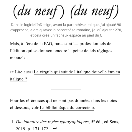
Dans le logi­ciel InDe­si­gn, avant la paren­thèse ita­lique, j’ai ajou­té 90
d’ap­proche, alors qu’a­vec la paren­thèse romaine, j’ai dû ajou­ter 270,
et cela crée un fâcheux espace au pied du
f
.
Mais, à l’ère de la PAO, rares sont les pro­fes­sion­nels de
l’é­di­tion qui se donnent encore la peine de tels réglages
manuels…
☞ Lire aus­si
La vir­gule qui suit de l’italique doit-elle être en
italique ?
Pour les réfé­rences qui ne sont pas don­nées dans les notes
ci-des­sous, voir
La biblio­thèque du cor­rec­teur
.
Dic­tion­naire des règles typo­gra­phiques
, 5
éd., edi­Sens,
e
2019, p. 171-172.